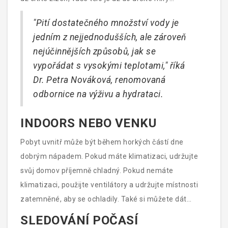
dehydratované. Nečekejte tedy, až budete mít žízeň,
"Pití dostatečného množství vody je
začněte pít vodu s dostatečným předstihem. Můžete
jedním z nejjednodušších, ale zároveň
si také dopřát ovoce s vysokým obsahem vody, jako
nejúčinnějších způsobů, jak se
jsou meloun, jahody nebo okurka.
vypořádat s vysokými teplotami," říká
Dr. Petra Nováková, renomovaná
odbornice na výživu a hydrataci.
INDOORS NEBO VENKU
Pobyt uvnitř může být během horkých částí dne
dobrým nápadem. Pokud máte klimatizaci, udržujte
svůj domov příjemně chladný. Pokud nemáte
klimatizaci, použijte ventilátory a udržujte místnosti
zatemněné, aby se ochladily. Také si můžete dát
chladnou sprchu nebo koupel, abyste rychle snížili
SLEDOVÁNÍ POČASÍ
tělesnou teplotu.