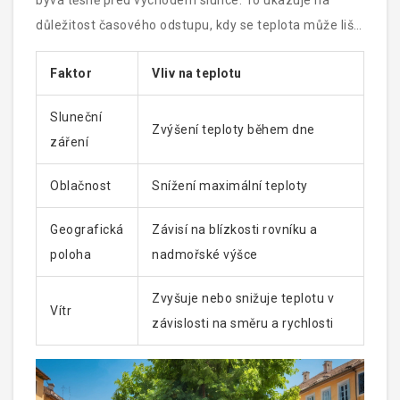
bývá těsně před východem slunce. To ukazuje na
důležitost časového odstupu, kdy se teplota může lišit
i během několika hodin.
Faktor
Vliv na teplotu
Sluneční
Zvýšení teploty během dne
záření
Oblačnost
Snížení maximální teploty
Geografická
Závisí na blízkosti rovníku a
poloha
nadmořské výšce
Zvyšuje nebo snižuje teplotu v
Vítr
závislosti na směru a rychlosti