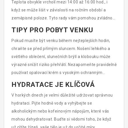
Teplota obvykle vrcholí mezi 14:00 až 16:00 hod., i
když se může lišit v závislosti na ročním období a
zeměpisné poloze. Tyto rady vám pomohou zvládnout
nejteplejší části dne.
TIPY PRO POBYT VENKU
Pokud musíte být venku během nejteplejších hodin,
chraňte se před přímým sluncem. Nošení lehkého a
světlého oblečení, slunečních brýlí a klobouku může
výrazně snížit riziko přehřátí. Nezapomeňte pravidelně
používat opalovací krém s vysokým ochranným
faktorem a hledat stín, kdykoli je to možné. Sportovní
HYDRATACE JE KLÍČOVÁ
aktivity nebo fyzickou práci plánujte na dřívější hodiny
V horkých dnech je velmi důležité udržovat správnou
ráno nebo později odpoledne, když teplota klesne.
hydrataci. Pijte hodně vody a vyhýbejte se
alkoholickým nebo kofeinovým nápojům, které vás
mohou dehydratovat. Buďte si vědomi toho, že když
už cítíte žízeň, vaše tělo je už do určité míry