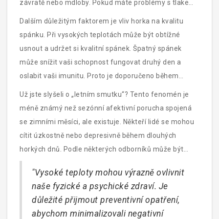
závratě nebo mdloby. Pokud máte problémy s tlakem,
měli byste dodržovat doporučení lékaře a dbát na
Dalším důležitým faktorem je vliv horka na kvalitu
dostatečný pitný režim a odpočinek ve stínu.
spánku. Při vysokých teplotách může být obtížné
usnout a udržet si kvalitní spánek. Špatný spánek
může snížit vaši schopnost fungovat druhý den a
oslabit vaši imunitu. Proto je doporučeno během
horkých nocí používat ventilátory nebo klimatizaci a
Už jste slyšeli o „letním smutku“? Tento fenomén je
dodržovat správnou spánkovou hygienu.
méně známý než sezónní afektivní porucha spojená
se zimními měsíci, ale existuje. Někteří lidé se mohou
cítit úzkostně nebo depresivně během dlouhých
horkých dnů. Podle některých odborníků může být
jednou z příčin změna v denním rytmu a snížená
"Vysoké teploty mohou výrazně ovlivnit
fyzická aktivita. Jeden z doporučených způsobů, jak
naše fyzické a psychické zdraví. Je
se s těmito pocity vyrovnat, je pravidelný pohyb a
důležité přijmout preventivní opatření,
kontakty s blízkými.
abychom minimalizovali negativní