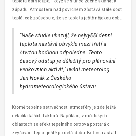
teplota dál stoupá, i když se slunce začne sklánět k
západu. Atmosféra nad povrchem zůstává stále dost
teplá, což způsobuje, že se teplota ještě nějakou dobu
po poledni zvyšuje. To je důvod, proč teplotní
maximum přichází až několik hodin po nejvyšší poloze
"Naše studie ukazují, že nejvyšší denní
slunce.
teplota nastává obvykle mezi třetí a
čtvrtou hodinou odpoledne. Tento
časový odstup je důležitý pro plánování
venkovních aktivit," uvádí meteorolog
Jan Novák z Českého
hydrometeorologického ústavu.
Kromě tepelné setrvačnosti atmosféry je zde ještě
několik dalších faktorů. Například, v městských
oblastech se efekt tepelného ostrova postará o
zvyšování teplot ještě po delší dobu. Beton a asfalt