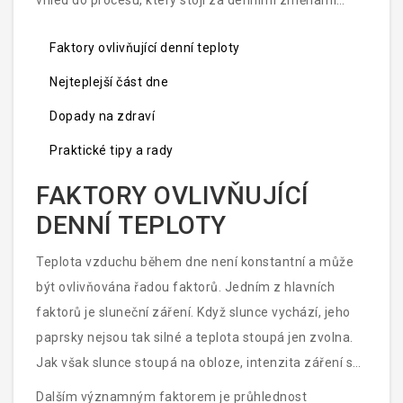
vhled do procesu, který stojí za denními změnami
teploty, a užitečné tipy, jak se s extrémními teplotami
Faktory ovlivňující denní teploty
vypořádat.
Nejteplejší část dne
Dopady na zdraví
Praktické tipy a rady
FAKTORY OVLIVŇUJÍCÍ
DENNÍ TEPLOTY
Teplota vzduchu během dne není konstantní a může
být ovlivňována řadou faktorů. Jedním z hlavních
faktorů je sluneční záření. Když slunce vychází, jeho
paprsky nejsou tak silné a teplota stoupá jen zvolna.
Jak však slunce stoupá na obloze, intenzita záření se
zvyšuje a vzduch se rychleji zahřívá. Nejvyšší intenzita
Dalším významným faktorem je průhlednost