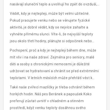
nasávají sluneční teplo a uvolňují ho zpět do ovzduší,
což prodlužuje dobu, kdy je teplota nejvyšší. Naopak
Vědět, kdy je nejtepleji, může být velmi užitečné.
na venkově, kde je více zeleně, může být tento efekt
Pokud pracujete venku nebo se věnujete fyzické
méně výrazný.
aktivitě, je dobré vědět, kdy se nejvíce zahalte a
vyhněte přímému slunci. Víte-li, že nejvyšší teploty
jsou okolo třetí hodiny, plánujte si odpočinek nebo
indoor aktivity na tuto dobu. To může pomoci
Pochopení, proč a kdy je nejtepleji během dne, může
předcházet přehřátí a úpalu.
mít vliv i na naše zdraví. Zejména pro seniory, malé
děti a osoby s chronickými nemocemi je důležité
udržovat se hydratovaní a chránit se před extrémními
teplotami. V letních měsících může přehřátí vést k
vážným zdravotním problémům, proto je dobré se řídit
Také naše zvířecí mazlíčky je třeba ochránit během
doporučeními odborníků a být opatrní během
horkých hodin. Náš pes Beránek a papoušek Koko
nejteplejší části dne.
preferují zůstat uvnitř v chladném a stinném
prostředí, když venku teploty dosáhnou svého