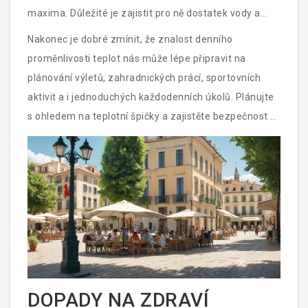
maxima. Důležité je zajistit pro ně dostatek vody a
pokud možno, vyhýbat se venkovním aktivitám v
Nakonec je dobré zmínit, že znalost denního
nejteplejších hodinách.
proměnlivosti teplot nás může lépe připravit na
plánování výletů, zahradnických prácí, sportovních
aktivit a i jednoduchých každodenních úkolů. Plánujte
s ohledem na teplotní špičky a zajistěte bezpečnost a
komfort pro sebe i své blízké během letních dnů.
DOPADY NA ZDRAVÍ