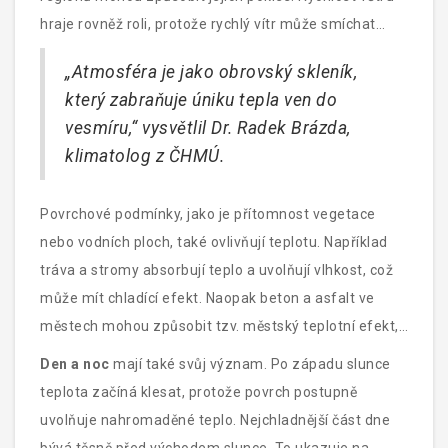
teplotní stabilizátory.
hraje rovněž roli, protože rychlý vítr může smíchat
různé vrstvy vzduchu a tím snížit maximální
„Atmosféra je jako obrovský skleník,
dosaženou teplotu.
který zabraňuje úniku tepla ven do
vesmíru,“ vysvětlil Dr. Radek Brázda,
klimatolog z ČHMÚ.
Povrchové podmínky, jako je přítomnost vegetace
nebo vodních ploch, také ovlivňují teplotu. Například
tráva a stromy absorbují teplo a uvolňují vlhkost, což
může mít chladící efekt. Naopak beton a asfalt ve
městech mohou způsobit tzv. městský teplotní efekt,
kdy jsou teploty ve městech vyšší než v okolní krajině.
Den a noc
mají také svůj význam. Po západu slunce
teplota začíná klesat, protože povrch postupně
uvolňuje nahromaděné teplo. Nejchladnější část dne