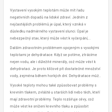
Vystavení vysokým teplotám může mít řadu
negativních dopadů na lidské zdraví. Jedním z
nejčastějších problémů je úpal, který vzniká v
důsledku nadměrného vystavení slunci. Úpal je
nebezpečný stav, který může vést k vyčerpání,
nevolnostem a dokonce i k vážnějším zdravotním
Dalším zdravotním problémem spojeným s vysokými
komplikacím. Proto je důležité znát příznaky úpalu a
teplotami je dehydratace. Když se potíme, ztrácíme
umět jim předcházet.
nejen vodu, ale i důležité minerály, což může vést k
dehydrataci. Je proto klíčové pít dostatečné množství
vody, zejména během horkých dní. Dehydratace může
způsobit bolesti hlavy, závratě, a pokud není správně
Vysoké teploty mohou také způsobovat problémy s
řešena, může mít vážné následky.
krevním tlakem, zvláště u starších lidí nebo těch, kteří
mají zdravotní problémy. Teplo rozšiřuje cévy, což
může vést ke snížení krevního tlaku a způsobit