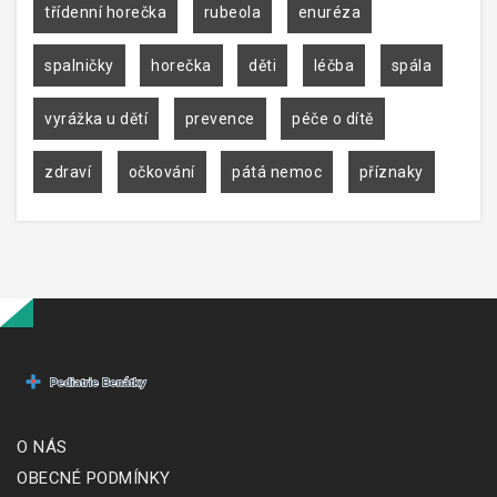
třídenní horečka
rubeola
enuréza
spalničky
horečka
děti
léčba
spála
vyrážka u dětí
prevence
péče o dítě
zdraví
očkování
pátá nemoc
příznaky
O NÁS
OBECNÉ PODMÍNKY