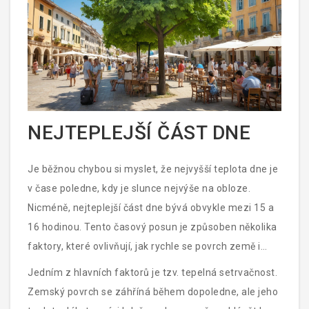
NEJTEPLEJŠÍ ČÁST DNE
Je běžnou chybou si myslet, že nejvyšší teplota dne je
v čase poledne, kdy je slunce nejvýše na obloze.
Nicméně, nejteplejší část dne bývá obvykle mezi 15 a
16 hodinou. Tento časový posun je způsoben několika
faktory, které ovlivňují, jak rychle se povrch země i
okolní atmosféra ohřívají a ochlazují.
Jedním z hlavních faktorů je tzv. tepelná setrvačnost.
Zemský povrch se záhříná během dopoledne, ale jeho