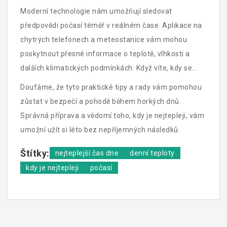
Moderní technologie nám umožňují sledovat
předpovědi počasí téměř v reálném čase. Aplikace na
chytrých telefonech a meteostanice vám mohou
poskytnout přesné informace o teplotě, vlhkosti a
dalších klimatických podmínkách. Když víte, kdy se
očekává nejvyšší teplota, můžete lépe upravit své
Doufáme, že tyto praktické tipy a rady vám pomohou
plány a vyhnout se největšímu horku.
zůstat v bezpečí a pohodě během horkých dnů.
Správná příprava a vědomí toho, kdy je nejtepleji, vám
umožní užít si léto bez nepříjemných následků.
Štítky:
nejteplejší čas dne
denní teploty
kdy je nejtepleji
počasí