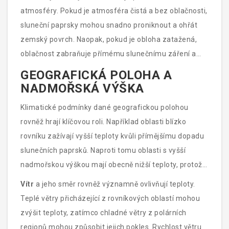
slunečního záření nastává kolem poledne.
atmosféry. Pokud je atmosféra čistá a bez oblačnosti,
sluneční paprsky mohou snadno proniknout a ohřát
zemský povrch. Naopak, pokud je obloha zatažená,
oblačnost zabraňuje přímému slunečnímu záření a
teploty jsou nižší.
GEOGRAFICKÁ POLOHA A
NADMOŘSKÁ VÝŠKA
Klimatické podmínky dané geografickou polohou
rovněž hrají klíčovou roli. Například oblasti blízko
rovníku zažívají vyšší teploty kvůli přímějšímu dopadu
slunečních paprsků. Naproti tomu oblasti s vyšší
nadmořskou výškou mají obecně nižší teploty, protože
vzduch je zde řidší a nemá takovou kapacitu udržet
Vítr
a jeho směr rovněž významně ovlivňují teploty.
teplo. Je také zajímavé poznamenat, že pobřežní
Teplé větry přicházející z rovníkových oblastí mohou
oblasti mohou zažívat výraznější teplotní výkyvy kvůli
zvýšit teploty, zatímco chladné větry z polárních
přítomnosti velkých vodních ploch, které působí jako
regionů mohou způsobit jejich pokles. Rychlost větru