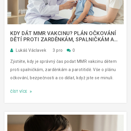
KDY DÁT MMR VAKCINU? PLÁN OČKOVÁNÍ
DĚTÍ PROTI ZARDĚNKÁM, SPALNIČKÁM A
PAROTITIDĚ
Lukáš Václavek
3 pro
0
Zjistěte, kdy je správný čas podat MMR vakcinu dětem
proti spalničkám, zarděnkám a parotitidě. Vše o plánu
očkování, bezpečnosti a co dělat, když jste se minuli.
ČÍST VÍCE