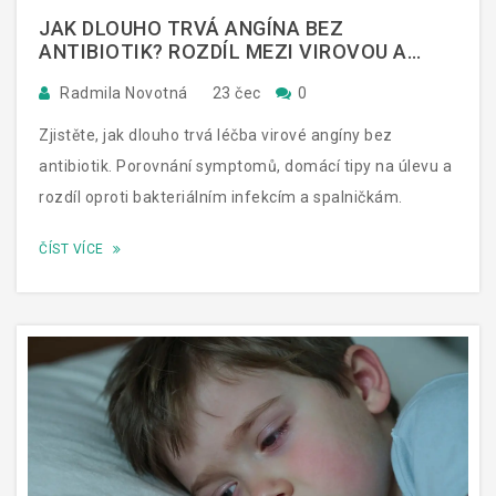
JAK DLOUHO TRVÁ ANGÍNA BEZ
ANTIBIOTIK? ROZDÍL MEZI VIROVOU A
BAKTERIÁLNÍ INFEKCÍ
Radmila Novotná
23 čec
0
Zjistěte, jak dlouho trvá léčba virové angíny bez
antibiotik. Porovnání symptomů, domácí tipy na úlevu a
rozdíl oproti bakteriálním infekcím a spalničkám.
ČÍST VÍCE