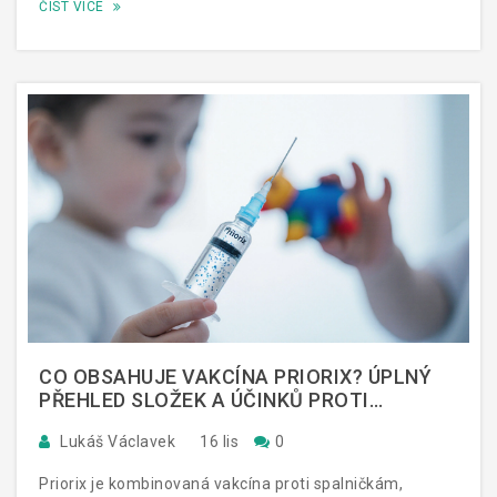
ČÍST VÍCE
CO OBSAHUJE VAKCÍNA PRIORIX? ÚPLNÝ
PŘEHLED SLOŽEK A ÚČINKŮ PROTI
ZARDĚNKÁM, SPALNIČKÁM A PAROTITIDĚ
Lukáš Václavek
16 lis
0
Priorix je kombinovaná vakcína proti spalničkám,