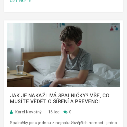
ČÍST VÍCE
JAK JE NAKAŽLIVÁ SPALNIČKY? VŠE, CO
MUSÍTE VĚDĚT O ŠÍŘENÍ A PREVENCI
Karel Novotný
16 led
0
Spalničky jsou jednou z nejnakažlivějších nemocí - jedna