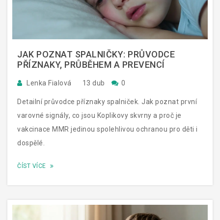
JAK POZNAT SPALNIČKY: PRŮVODCE
PŘÍZNAKY, PRŮBĚHEM A PREVENCÍ
Lenka Fialová
13 dub
0
Detailní průvodce příznaky spalniček. Jak poznat první
varovné signály, co jsou Koplikovy skvrny a proč je
vakcinace MMR jedinou spolehlivou ochranou pro děti i
dospělé.
ČÍST VÍCE