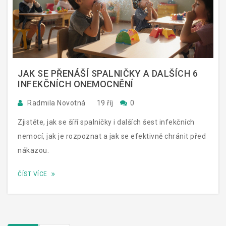
JAK SE PŘENÁŠÍ SPALNIČKY A DALŠÍCH 6
INFEKČNÍCH ONEMOCNĚNÍ
Radmila Novotná
19 říj
0
Zjistěte, jak se šíří spalničky i dalších šest infekčních
nemocí, jak je rozpoznat a jak se efektivně chránit před
nákazou.
ČÍST VÍCE