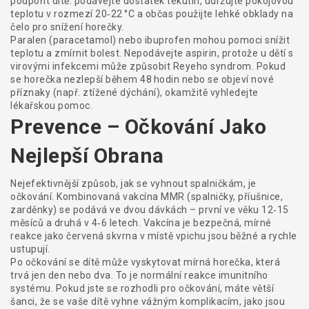
podpořit dítě: podávejte dostatek tekutin, udržujte pokojovou
teplotu v rozmezí 20‑22 °C a občas použijte lehké obklady na
čelo pro snížení horečky.
Paralen (paracetamol) nebo ibuprofen mohou pomoci snížit
teplotu a zmírnit bolest. Nepodávejte aspirin, protože u dětí s
virovými infekcemi může způsobit Reyeho syndrom. Pokud
se horečka nezlepší během 48 hodin nebo se objeví nové
příznaky (např. ztížené dýchání), okamžitě vyhledejte
lékařskou pomoc.
Prevence – Očkování Jako
Nejlepší Obrana
Nejefektivnější způsob, jak se vyhnout spalničkám, je
očkování. Kombinovaná vakcína MMR (spalničky, příušnice,
zarděnky) se podává ve dvou dávkách – první ve věku 12‑15
měsíců a druhá v 4‑6 letech. Vakcína je bezpečná, mírné
reakce jako červená skvrna v místě vpichu jsou běžné a rychle
ustupují.
Po očkování se dítě může vyskytovat mírná horečka, která
trvá jen den nebo dva. To je normální reakce imunitního
systému. Pokud jste se rozhodli pro očkování, máte větší
šanci, že se vaše dítě vyhne vážným komplikacím, jako jsou