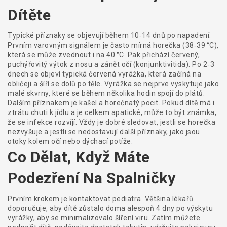
Dítěte
Typické příznaky se objevují během 10‑14 dnů po napadení.
Prvním varovným signálem je často mírná horečka (38‑39 °C),
která se může zvednout i na 40 °C. Pak přichází červený,
puchýřovitý výtok z nosu a zánět očí (konjunktivitida). Po 2‑3
dnech se objeví typická červená vyrážka, která začíná na
obličeji a šíří se dolů po těle. Vyrážka se nejprve vyskytuje jako
malé skvrny, které se během několika hodin spojí do plátů.
Dalším příznakem je kašel a horečnatý pocit. Pokud dítě má i
ztrátu chuti k jídlu a je celkem apatické, může to být známka,
že se infekce rozvíjí. Vždy je dobré sledovat, jestli se horečka
nezvyšuje a jestli se nedostavují další příznaky, jako jsou
otoky kolem očí nebo dýchací potíže.
Co Dělat, Když Máte
Podezření Na Spalničky
Prvním krokem je kontaktovat pediatra. Většina lékařů
doporučuje, aby dítě zůstalo doma alespoň 4 dny po výskytu
vyrážky, aby se minimalizovalo šíření viru. Zatím můžete