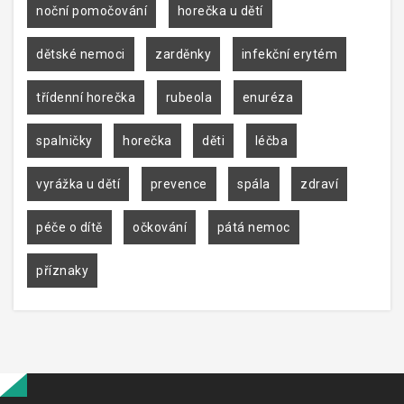
noční pomočování
horečka u dětí
dětské nemoci
zarděnky
infekční erytém
třídenní horečka
rubeola
enuréza
spalničky
horečka
děti
léčba
vyrážka u dětí
prevence
spála
zdraví
péče o dítě
očkování
pátá nemoc
příznaky