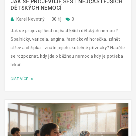
JAK SE PROJEVUJE ŠEST NEJČASTĚJŠÍCH
DĚTSKÝCH NEMOCÍ
Karel Novotný
30 říj
0
Jak se projevují šest nejčastějších dětských nemocí?
Spalničky, varicela, angína, řasničková horečka, zánět
střev a chřipka - znáte jejich skutečné příznaky? Naučte
se rozpoznat, kdy jde o běžnou nemoc a kdy je potřeba
lékař.
ČÍST VÍCE