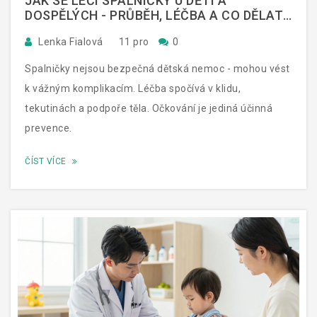
JAK SE LÉČÍ SPALNIČKY U DĚTÍ A
DOSPĚLÝCH - PRŮBĚH, LÉČBA A CO DĚLAT
PŘI PŘÍZNACÍCH
Lenka Fialová
11 pro
0
Spalničky nejsou bezpečná dětská nemoc - mohou vést
k vážným komplikacím. Léčba spočívá v klidu,
tekutinách a podpoře těla. Očkování je jediná účinná
prevence.
ČÍST VÍCE