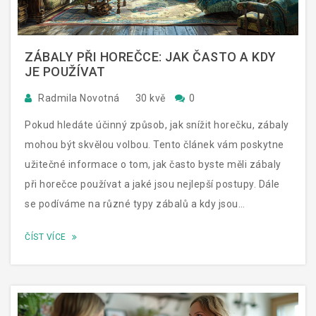
ZÁBALY PŘI HOREČCE: JAK ČASTO A KDY
JE POUŽÍVAT
Radmila Novotná
30 kvě
0
Pokud hledáte účinný způsob, jak snížit horečku, zábaly
mohou být skvělou volbou. Tento článek vám poskytne
užitečné informace o tom, jak často byste měli zábaly
při horečce používat a jaké jsou nejlepší postupy. Dále
se podíváme na různé typy zábalů a kdy jsou
nejvhodnější.
ČÍST VÍCE