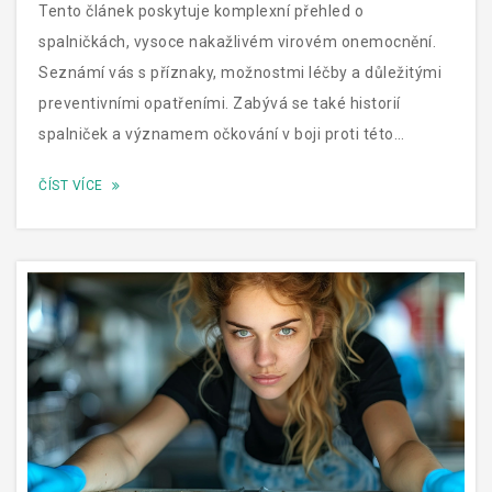
Tento článek poskytuje komplexní přehled o
spalničkách, vysoce nakažlivém virovém onemocnění.
Seznámí vás s příznaky, možnostmi léčby a důležitými
preventivními opatřeními. Zabývá se také historií
spalniček a významem očkování v boji proti této
nemoci. Srozumitelně a s ohledem na aktuální vědecké
ČÍST VÍCE
poznatky vysvětluje, jak spalničky ovlivňují tělo a co
můžete udělat, abyste se jim vyhnuli.