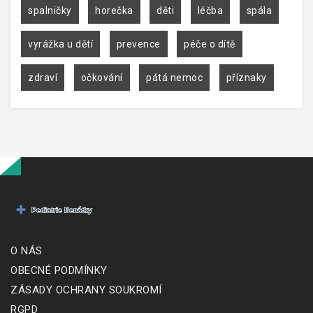
spalničky
horečka
děti
léčba
spála
vyrážka u dětí
prevence
péče o dítě
zdraví
očkování
pátá nemoc
příznaky
O NÁS
OBECNÉ PODMÍNKY
ZÁSADY OCHRANY SOUKROMÍ
RGPD