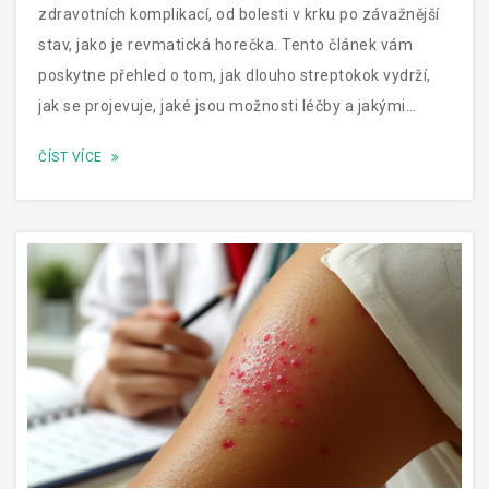
zdravotních komplikací, od bolesti v krku po závažnější
stav, jako je revmatická horečka. Tento článek vám
poskytne přehled o tom, jak dlouho streptokok vydrží,
jak se projevuje, jaké jsou možnosti léčby a jakými
způsoby se dá před streptokokem chránit. Pohled z
ČÍST VÍCE
perspektivy rodiče a partnera, s praktickými tipy z
vlastní zkušenosti.