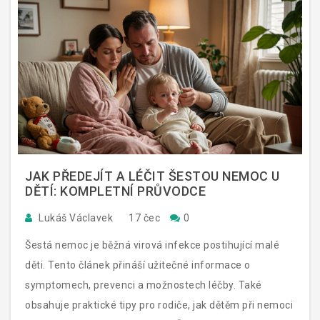
JAK PŘEDEJÍT A LÉČIT ŠESTOU NEMOC U
DĚTÍ: KOMPLETNÍ PRŮVODCE
Lukáš Václavek
17 čec
0
Šestá nemoc je běžná virová infekce postihující malé
děti. Tento článek přináší užitečné informace o
symptomech, prevenci a možnostech léčby. Také
obsahuje praktické tipy pro rodiče, jak dětěm při nemoci