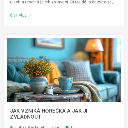
ulevit a urychlit jejich zotavení. Čtěte dál a dozvíte se,
jak nejlépe chránit své dítě před touto infekcí.
ČÍST VÍCE
JAK VZNIKÁ HOREČKA A JAK JI
ZVLÁDNOUT
Lukáš Václavek
3 čec
0