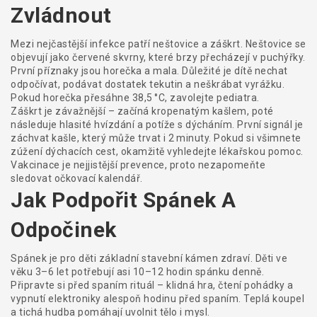
Zvládnout
Mezi nejčastější infekce patří neštovice a záškrt. Neštovice se
objevují jako červené skvrny, které brzy přecházejí v puchýřky.
První příznaky jsou horečka a mala. Důležité je dítě nechat
odpočívat, podávat dostatek tekutin a neškrábat vyrážku.
Pokud horečka přesáhne 38,5 °C, zavolejte pediatra.
Záškrt je závažnější – začíná kropenatým kašlem, poté
následuje hlasité hvízdání a potíže s dýcháním. První signál je
záchvat kašle, který může trvat i 2 minuty. Pokud si všimnete
zúžení dýchacích cest, okamžitě vyhledejte lékařskou pomoc.
Vakcinace je nejjistější prevence, proto nezapomeňte
sledovat očkovací kalendář.
Jak Podpořit Spánek A
Odpočinek
Spánek je pro děti základní stavební kámen zdraví. Děti ve
věku 3–6 let potřebují asi 10–12 hodin spánku denně.
Připravte si před spaním rituál – klidná hra, čtení pohádky a
vypnutí elektroniky alespoň hodinu před spaním. Teplá koupel
a tichá hudba pomáhají uvolnit tělo i mysl.