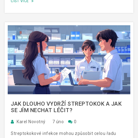
ČÍST VÍCE
důležité být proti této chorobě očkovaný.
JAK DLOUHO VYDRŽÍ STREPTOKOK A JAK
SE JÍM NECHAT LÉČIT?
Karel Novotný
7 úno
0
Streptokokové infekce mohou způsobit celou řadu