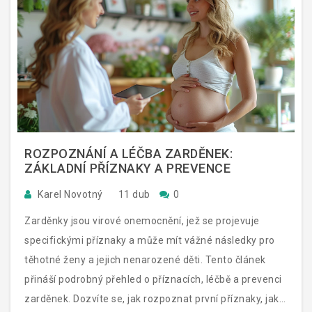
ROZPOZNÁNÍ A LÉČBA ZARDĚNEK:
ZÁKLADNÍ PŘÍZNAKY A PREVENCE
Karel Novotný
11 dub
0
Zarděnky jsou virové onemocnění, jež se projevuje
specifickými příznaky a může mít vážné následky pro
těhotné ženy a jejich nenarozené děti. Tento článek
přináší podrobný přehled o příznacích, léčbě a prevenci
zarděnek. Dozvíte se, jak rozpoznat první příznaky, jaká