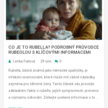
CO JE TO RUBELLA? PODROBNÝ PRŮVODCE
RUBEOLOU S KLÍČOVÝMI INFORMACEMI
Lenka Fialová
29 úno
0
Rubella, běžně známá jako německé spalničky, je
infekční onemocnění, které může mít vážné následky,
zejména pro těhotné ženy. Tento článek vás provede
základními fakty o rubelle, jejích symptomech, prevenci
a významu očkování. Získejte ucelené informace o tom,
jak se rubella šíří, jaké jsou možné komplikace a proč je