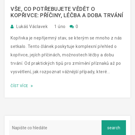
VŠE, CO POTŘEBUJETE VĚDĚT O
KOPŘIVCE: PŘÍČINY, LÉČBA A DOBA TRVÁNÍ
Lukáš Václavek
1 úno
0
Kopřivka je nepříjemný stav, se kterým se mnoho z nás
setkalo. Tento článek poskytuje komplexní přehled o
kopřivce, jejích příčinách, možnostech léčby a dobu
trvání. Od praktických tipů pro zmírnění příznaků až po
vysvětlení, jak rozpoznat vážnější případy, které
vyžadují lékařskou pozornost, se jedná o užitečnou
ČÍST VÍCE
příručku pro každého, kdo hledá odpovědi na otázky
týkající se kopřivky.