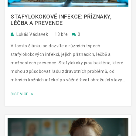
STAFYLOKOKOVÉ INFEKCE: PŘÍZNAKY,
LÉČBA A PREVENCE
Lukáš Václavek
13 bře
0
V tomto článku se dozvíte o různých typech
stafylokokových infekcí, jejich příznacích, léčbě a
možnostech prevence. Stafylokoky jsou baktérie, které
mohou způsobovat řadu zdravotních problémů, od
mírných kožních infekcí po vážné život ohrožující stavy.
Důkladně prozkoumáme, jak tyto infekce rozpoznat,
ČÍST VÍCE
jaké jsou možnosti léčby a jak můžeme předcházet
jejich vzniku.