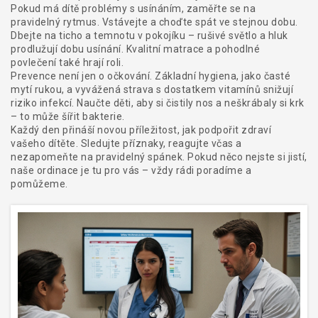
Pokud má dítě problémy s usínáním, zaměřte se na
pravidelný rytmus. Vstávejte a choďte spát ve stejnou dobu.
Dbejte na ticho a temnotu v pokojíku – rušivé světlo a hluk
prodlužují dobu usínání. Kvalitní matrace a pohodlné
povlečení také hrají roli.
Prevence není jen o očkování. Základní hygiena, jako časté
mytí rukou, a vyvážená strava s dostatkem vitamínů snižují
riziko infekcí. Naučte děti, aby si čistily nos a neškrábaly si krk
– to může šířit bakterie.
Každý den přináší novou příležitost, jak podpořit zdraví
vašeho dítěte. Sledujte příznaky, reagujte včas a
nezapomeňte na pravidelný spánek. Pokud něco nejste si jistí,
naše ordinace je tu pro vás – vždy rádi poradíme a
pomůžeme.