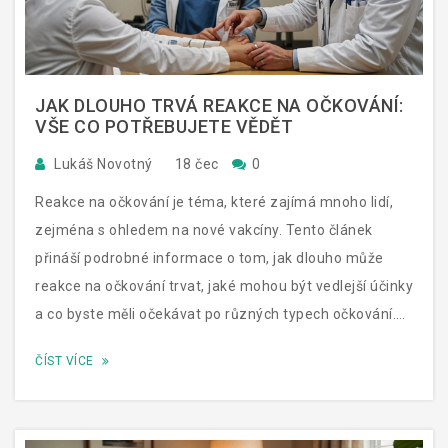
JAK DLOUHO TRVÁ REAKCE NA OČKOVÁNÍ:
VŠE CO POTŘEBUJETE VĚDĚT
Lukáš Novotný
18 čec
0
Reakce na očkování je téma, které zajímá mnoho lidí,
zejména s ohledem na nové vakcíny. Tento článek
přináší podrobné informace o tom, jak dlouho může
reakce na očkování trvat, jaké mohou být vedlejší účinky
a co byste měli očekávat po různých typech očkování.
Užitečné tipy a fakta vám pomohou se lépe připravit a
ČÍST VÍCE
porozumět tomuto procesu.