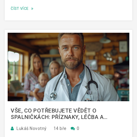
opatření podniknout pro minimalizaci rizika nákazy a
ČÍST VÍCE
jak je možné proti tomuto onemocnění účinně bojovat.
VŠE, CO POTŘEBUJETE VĚDĚT O
SPALNIČKÁCH: PŘÍZNAKY, LÉČBA A
PREVENCE
Lukáš Novotný
14 bře
0