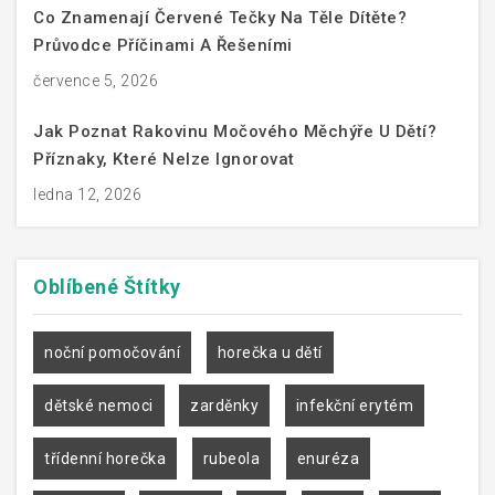
Co Znamenají Červené Tečky Na Těle Dítěte?
Průvodce Příčinami A Řešeními
července 5, 2026
Jak Poznat Rakovinu Močového Měchýře U Dětí?
Příznaky, Které Nelze Ignorovat
ledna 12, 2026
Oblíbené
Štítky
noční pomočování
horečka u dětí
dětské nemoci
zarděnky
infekční erytém
třídenní horečka
rubeola
enuréza