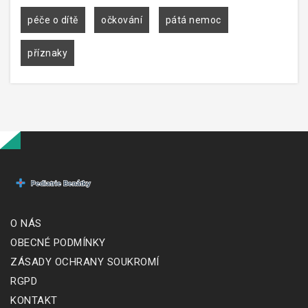
péče o dítě
očkování
pátá nemoc
příznaky
O NÁS
OBECNÉ PODMÍNKY
ZÁSADY OCHRANY SOUKROMÍ
RGPD
KONTAKT