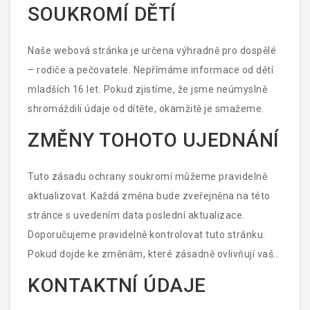
SOUKROMÍ DĚTÍ
Naše webová stránka je určena výhradně pro dospělé
– rodiče a pečovatele. Nepřímáme informace od dětí
mladších 16 let. Pokud zjistíme, že jsme neúmyslně
shromáždili údaje od dítěte, okamžitě je smažeme.
ZMĚNY TOHOTO UJEDNÁNÍ
Tuto zásadu ochrany soukromí můžeme pravidelně
aktualizovat. Každá změna bude zveřejněna na této
stránce s uvedením data poslední aktualizace.
Doporučujeme pravidelně kontrolovat tuto stránku.
Pokud dojde ke změnám, které zásadně ovlivňují vaše
práva, budeme vás informovat prostřednictvím e-
KONTAKTNÍ ÚDAJE
mailu nebo výrazného oznámení na stránce.