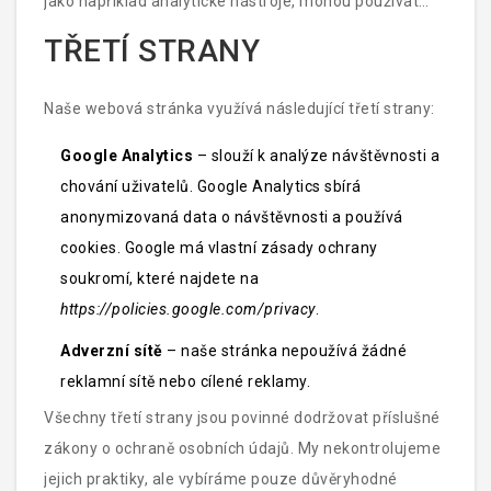
jako například analytické nástroje, mohou používat
cookies pro statistické účely – o tom je dále uvedeno v
TŘETÍ STRANY
sekci „Třetí strany“.
Naše webová stránka využívá následující třetí strany:
Google Analytics
– slouží k analýze návštěvnosti a
chování uživatelů. Google Analytics sbírá
anonymizovaná data o návštěvnosti a používá
cookies. Google má vlastní zásady ochrany
soukromí, které najdete na
https://policies.google.com/privacy
.
Adverzní sítě
– naše stránka nepoužívá žádné
reklamní sítě nebo cílené reklamy.
Všechny třetí strany jsou povinné dodržovat příslušné
zákony o ochraně osobních údajů. My nekontrolujeme
jejich praktiky, ale vybíráme pouze důvěryhodné