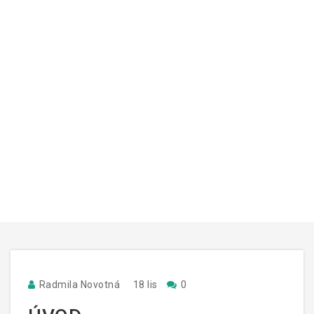
Radmila Novotná
18 lis
0