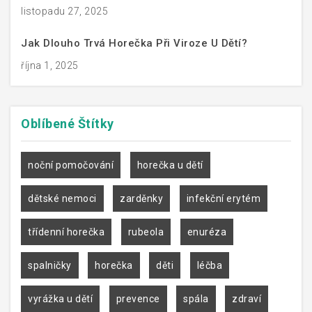
listopadu 27, 2025
Jak Dlouho Trvá Horečka Při Viroze U Dětí?
října 1, 2025
Oblíbené
Štítky
noční pomočování
horečka u dětí
dětské nemoci
zarděnky
infekční erytém
třídenní horečka
rubeola
enuréza
spalničky
horečka
děti
léčba
vyrážka u dětí
prevence
spála
zdraví