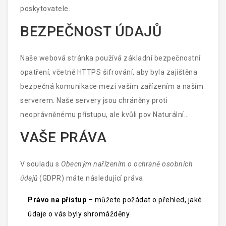
poskytovatele.
BEZPEČNOST ÚDAJŮ
Naše webová stránka používá základní bezpečnostní
opatření, včetně HTTPS šifrování, aby byla zajištěna
bezpečná komunikace mezi vaším zařízením a naším
serverem. Naše servery jsou chráněny proti
neoprávněnému přístupu, ale kvůli pov Naturální
povaze internetu nelze zaručit 100% bezpečnost.
VAŠE PRÁVA
Neukládáme žádné osobní údaje v databázi, takže
riziko úniku je minimální.
V souladu s
Obecným nařízením o ochraně osobních
údajů
(GDPR) máte následující práva:
Právo na přístup
– můžete požádat o přehled, jaké
údaje o vás byly shromážděny.