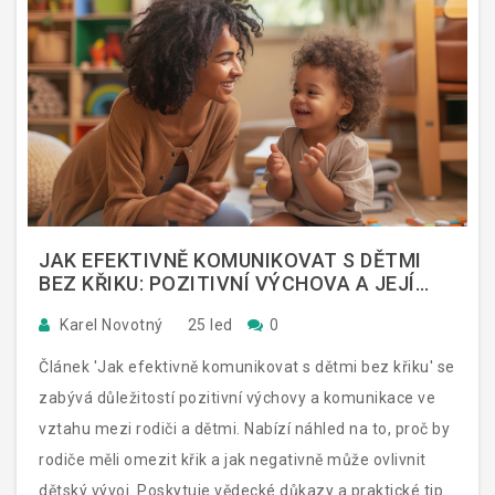
JAK EFEKTIVNĚ KOMUNIKOVAT S DĚTMI
BEZ KŘIKU: POZITIVNÍ VÝCHOVA A JEJÍ
VÝHODY
Karel Novotný
25 led
0
Článek 'Jak efektivně komunikovat s dětmi bez křiku' se
zabývá důležitostí pozitivní výchovy a komunikace ve
vztahu mezi rodiči a dětmi. Nabízí náhled na to, proč by
rodiče měli omezit křik a jak negativně může ovlivnit
dětský vývoj. Poskytuje vědecké důkazy a praktické tipy,