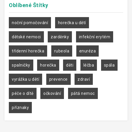
Oblíbené
Štítky
noční pomočování
horečka u dětí
dětské nemoci
zarděnky
infekční erytém
třídenní horečka
rubeola
enuréza
spalničky
horečka
děti
léčba
spála
vyrážka u dětí
prevence
zdraví
péče o dítě
očkování
pátá nemoc
příznaky