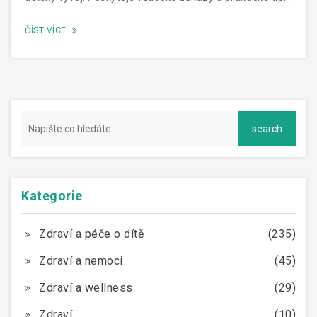
jak můžeme vybudovat zdravou a respektující
ČÍST VÍCE
komunikaci s našimi dětmi, a jaké jsou alternativní
metody výchovy, které posilují důvěru a sebeúctu u dětí.
Kategorie
Zdraví a péče o dítě
(235)
Zdraví a nemoci
(45)
Zdraví a wellness
(29)
Zdraví
(10)