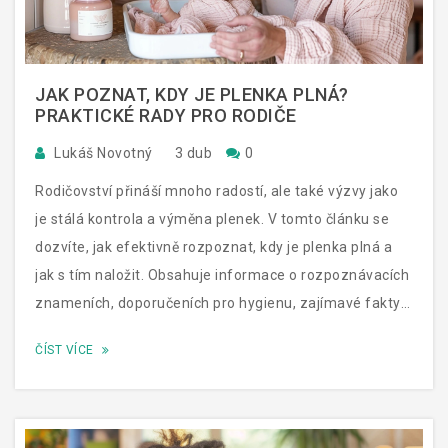
JAK POZNAT, KDY JE PLENKA PLNÁ?
PRAKTICKÉ RADY PRO RODIČE
Lukáš Novotný
3 dub
0
Rodičovství přináší mnoho radostí, ale také výzvy jako
je stálá kontrola a výměna plenek. V tomto článku se
dozvíte, jak efektivně rozpoznat, kdy je plenka plná a
jak s tím naložit. Obsahuje informace o rozpoznávacích
znameních, doporučeních pro hygienu, zajímavé fakty a
tipy pro co nejsnadnější zvládnutí této nezbytné
ČÍST VÍCE
rodičovské povinnosti.