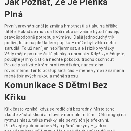
Jak Poznat, Že Je Plenka
Plná
První varovný signál je změna hmotnosti a tlaku na bříško
dítěte. Pokud se mu zdá těžší nebo se začne hýbat častěji,
pravděpodobně potřebuje výměnu. Další jednoduchý trik:
podívejte se na pleť kolem pupíku – může být vlhká nebo
zarudlá. To už není jen nepříjemnost, ale i riziko vyrážky.
Vždy mějte po ruce čisté plenky a ubrousky. Když vyměňujete,
použijte jemný čistič a nechte pokožku trochu oschnout.
Pokud používáte krém proti vyrážkám, naneste ho
rovnoměrně. Tento postup šetří čas – méně výměn znamená
méně špinavých rukou a méně stresu.
Komunikace S Dětmi Bez
Křiku
Křik často vzniká, když se rodič cítí bezradný. Místo toho
zkuste zůstat klidní a mluvit v normálním tónu. Děti reagují na
rytmus hlasu, takže měkký, ale pevný tón je efektivní.
Používejte jednoduché věty a přímé pokyny – „Jdi si