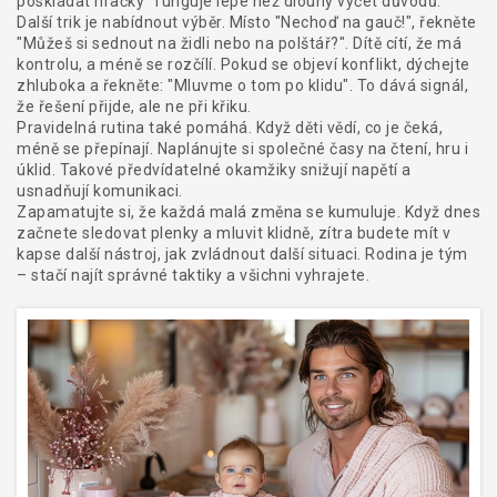
poskládat hračky“ funguje lépe než dlouhý výčet důvodů.
Další trik je nabídnout výběr. Místo "Nechoď na gauč!", řekněte
"Můžeš si sednout na židli nebo na polštář?". Dítě cítí, že má
kontrolu, a méně se rozčílí. Pokud se objeví konflikt, dýchejte
zhluboka a řekněte: "Mluvme o tom po klidu". To dává signál,
že řešení přijde, ale ne při křiku.
Pravidelná rutina také pomáhá. Když děti vědí, co je čeká,
méně se přepínají. Naplánujte si společné časy na čtení, hru i
úklid. Takové předvídatelné okamžiky snižují napětí a
usnadňují komunikaci.
Zapamatujte si, že každá malá změna se kumuluje. Když dnes
začnete sledovat plenky a mluvit klidně, zítra budete mít v
kapse další nástroj, jak zvládnout další situaci. Rodina je tým
– stačí najít správné taktiky a všichni vyhrajete.