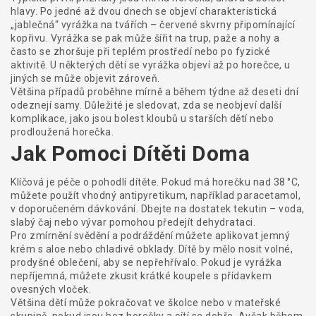
hlavy. Po jedné až dvou dnech se objeví charakteristická
„jablečná“ vyrážka na tvářích – červené skvrny připomínající
kopřivu. Vyrážka se pak může šířit na trup, paže a nohy a
často se zhoršuje při teplém prostředí nebo po fyzické
aktivitě. U některých dětí se vyrážka objeví až po horečce, u
jiných se může objevit zároveň.
Většina případů proběhne mírně a během týdne až deseti dní
odeznejí samy. Důležité je sledovat, zda se neobjeví další
komplikace, jako jsou bolest kloubů u starších dětí nebo
prodloužená horečka.
Jak Pomoci Dítěti Doma
Klíčová je péče o pohodlí dítěte. Pokud má horečku nad 38 °C,
můžete použít vhodný antipyretikum, například paracetamol,
v doporučeném dávkování. Dbejte na dostatek tekutin – voda,
slabý čaj nebo vývar pomohou předejít dehydrataci.
Pro zmírnění svědění a podráždění můžete aplikovat jemný
krém s aloe nebo chladivé obklady. Dítě by mělo nosit volné,
prodyšné oblečení, aby se nepřehřívalo. Pokud je vyrážka
nepříjemná, můžete zkusit krátké koupele s přídavkem
ovesných vloček.
Většina dětí může pokračovat ve školce nebo v mateřské