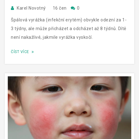
Karel Novotný
16 čen
0
Špálová vyrážka (infekční erytém) obvykle odezní za 1-
3 týdny, ale může přicházet a odcházet až 8 týdnů. Dítě
není nakažlivé, jakmile vyrážka vyskočí.
ČÍST VÍCE