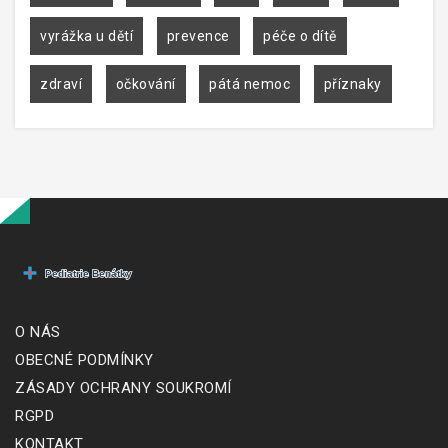
vyrážka u dětí
prevence
péče o dítě
zdraví
očkování
pátá nemoc
příznaky
O NÁS
OBECNÉ PODMÍNKY
ZÁSADY OCHRANY SOUKROMÍ
RGPD
KONTAKT