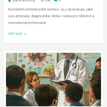
Karel Novotný
26 zář
0
Kompletní přehled páté nemoci: co ji způsobuje, jaké
jsou příznaky, diagnostika, léčba i rizika pro těhotné a
imunokompromitované.
ČÍST VÍCE