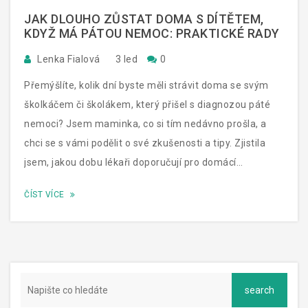
JAK DLOUHO ZŮSTAT DOMA S DÍTĚTEM,
KDYŽ MÁ PÁTOU NEMOC: PRAKTICKÉ RADY
Lenka Fialová
3 led
0
Přemýšlíte, kolik dní byste měli strávit doma se svým
školkáčem či školákem, který přišel s diagnozou páté
nemoci? Jsem maminka, co si tím nedávno prošla, a
chci se s vámi podělit o své zkušenosti a tipy. Zjistila
jsem, jakou dobu lékaři doporučují pro domácí
rekonvalescenci a jak to celé zvládnout bez větších
ČÍST VÍCE
komplikací. V tomto článku najdete užitečné informace,
jak pečovat o vaše nemocné ratolesti a kdy je bezpečné
je znovu poslat mezi kamarády. Protože každá
maminka chce to nejlepší pro svého potomka, pojďme
společně prozkoumat, jak to zorganizovat, ať je návrat
do kolektivu hladký a zdravý.