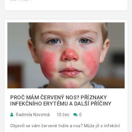
PROČ MÁM ČERVENÝ NOS? PŘÍZNAKY
INFEKČNÍHO ERYTÉMU A DALŠÍ PŘÍČINY
Radmila Novotná
10 čec
0
Objevili se vám červené tváře a nos? Může jít o infekční