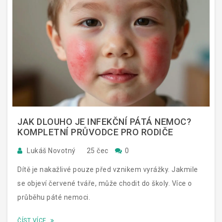
JAK DLOUHO JE INFEKČNÍ PÁTÁ NEMOC?
KOMPLETNÍ PRŮVODCE PRO RODIČE
Lukáš Novotný
25 čec
0
Dítě je nakažlivé pouze před vznikem vyrážky. Jakmile
se objeví červené tváře, může chodit do školy. Více o
průběhu páté nemoci.
ČÍST VÍCE