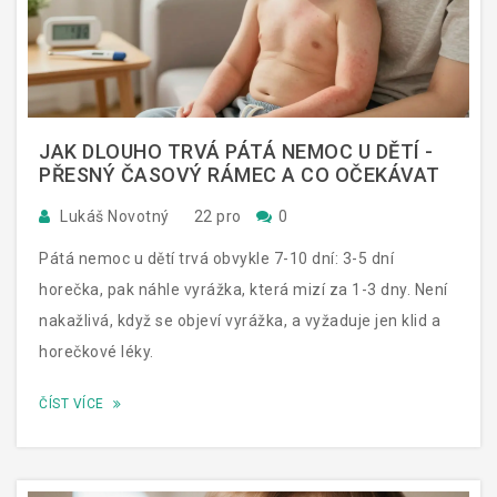
JAK DLOUHO TRVÁ PÁTÁ NEMOC U DĚTÍ -
PŘESNÝ ČASOVÝ RÁMEC A CO OČEKÁVAT
Lukáš Novotný
22 pro
0
Pátá nemoc u dětí trvá obvykle 7-10 dní: 3-5 dní
horečka, pak náhle vyrážka, která mizí za 1-3 dny. Není
nakažlivá, když se objeví vyrážka, a vyžaduje jen klid a
horečkové léky.
ČÍST VÍCE