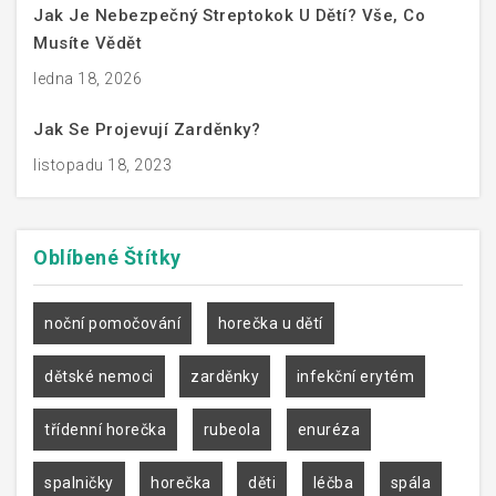
Jak Je Nebezpečný Streptokok U Dětí? Vše, Co
Musíte Vědět
ledna 18, 2026
Jak Se Projevují Zarděnky?
listopadu 18, 2023
Oblíbené
Štítky
noční pomočování
horečka u dětí
dětské nemoci
zarděnky
infekční erytém
třídenní horečka
rubeola
enuréza
spalničky
horečka
děti
léčba
spála