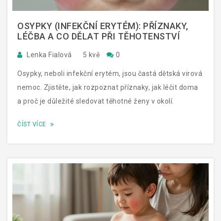
OSYPKY (INFEKČNÍ ERYTÉM): PŘÍZNAKY,
LÉČBA A CO DĚLAT PŘI TĚHOTENSTVÍ
Lenka Fialová
5 kvě
0
Osypky, neboli infekční erytém, jsou častá dětská virová
nemoc. Zjistěte, jak rozpoznat příznaky, jak léčit doma
a proč je důležité sledovat těhotné ženy v okolí.
ČÍST VÍCE