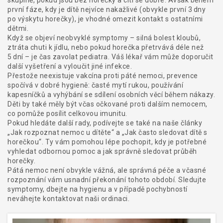
skupině, pokud jsou bez horečky a cítí se dobře. Avšak během
první fáze, kdy je dítě nejvíce nakažlivé (obvykle první 3 dny
po výskytu horečky), je vhodné omezit kontakt s ostatními
dětmi.
Když se objeví neobvyklé symptomy – silná bolest kloubů,
ztráta chuti k jídlu, nebo pokud horečka přetrvává déle než
5 dní – je čas zavolat pediatra. Váš lékař vám může doporučit
další vyšetření a vyloučit jiné infekce.
Přestože neexistuje vakcína proti páté nemoci, prevence
spočívá v dobré hygieně: časté mytí rukou, používání
kapesníčků a vyhýbání se sdílení osobních věcí během nákazy.
Děti by také měly být včas očkované proti dalším nemocem,
co pomůže posílit celkovou imunitu.
Pokud hledáte další rady, podívejte se také na naše články
„Jak rozpoznat nemoc u dítěte“ a „Jak často sledovat dítě s
horečkou“. Ty vám pomohou lépe pochopit, kdy je potřebné
vyhledat odbornou pomoc a jak správně sledovat průběh
horečky.
Pátá nemoc není obvykle vážná, ale správná péče a včasné
rozpoznání vám usnadní překonání tohoto období. Sledujte
symptomy, dbejte na hygienu a v případě pochybností
neváhejte kontaktovat naši ordinaci.