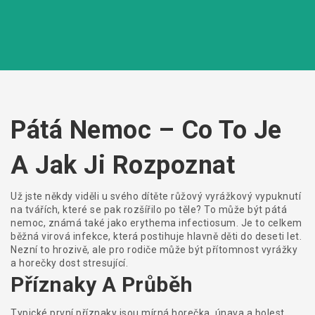
Pátá Nemoc – Co To Je
A Jak Ji Rozpoznat
Už jste někdy viděli u svého dítěte růžový vyrážkový vypuknutí
na tvářích, které se pak rozšířilo po těle? To může být pátá
nemoc, známá také jako erythema infectiosum. Je to celkem
běžná virová infekce, která postihuje hlavně děti do deseti let.
Nezní to hrozivě, ale pro rodiče může být přítomnost vyrážky
a horečky dost stresující.
Příznaky A Průběh
Typické první příznaky jsou mírná horečka, únava a bolest