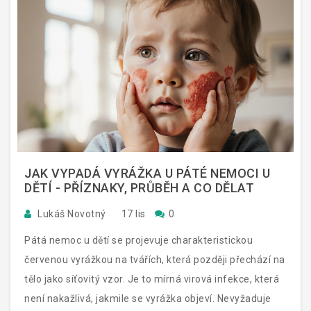
JAK VYPADÁ VYRÁŽKA U PÁTÉ NEMOCI U
DĚTÍ - PŘÍZNAKY, PRŮBĚH A CO DĚLAT
Lukáš Novotný
17 lis
0
Pátá nemoc u dětí se projevuje charakteristickou
červenou vyrážkou na tvářích, která později přechází na
tělo jako síťovitý vzor. Je to mírná virová infekce, která
není nakažlivá, jakmile se vyrážka objeví. Nevyžaduje