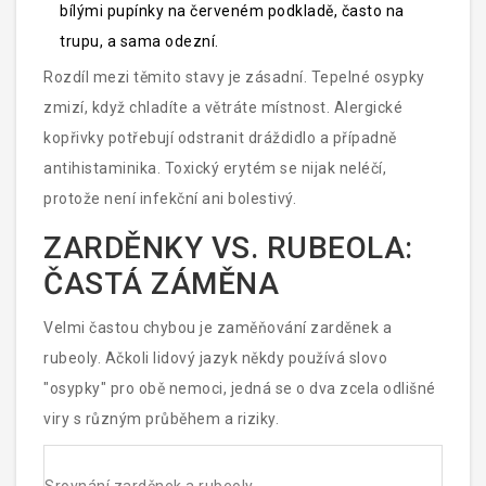
bílými pupínky na červeném podkladě, často na
trupu, a sama odezní.
Rozdíl mezi těmito stavy je zásadní. Tepelné osypky
zmizí, když chladíte a větráte místnost. Alergické
kopřivky potřebují odstranit dráždidlo a případně
antihistaminika. Toxický erytém se nijak neléčí,
protože není infekční ani bolestivý.
ZARDĚNKY VS. RUBEOLA:
ČASTÁ ZÁMĚNA
Velmi častou chybou je zaměňování zarděnek a
rubeoly. Ačkoli lidový jazyk někdy používá slovo
"osypky" pro obě nemoci, jedná se o dva zcela odlišné
viry s různým průběhem a riziky.