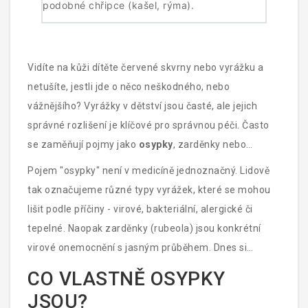
podobné chřipce (kašel, rýma).
Vidíte na kůži dítěte červené skvrny nebo vyrážku a
netušíte, jestli jde o něco neškodného, nebo
vážnějšího? Vyrážky v dětství jsou časté, ale jejich
správné rozlišení je klíčové pro správnou péči. Často
se zaměňují pojmy jako
osypky
, zarděnky nebo
rubeola. Zatímco některé kožní projevy zmizí za pár
Pojem "osypky" není v medicíně jednoznačný. Lidově
dní samy, jiné vyžadují lékařskou pozornost nebo
tak označujeme různé typy vyrážek, které se mohou
izolaci kvůli nakažlivosti. Pochopení toho, co přesně
lišit podle příčiny - virové, bakteriální, alergické či
tyhle nemoci znamenají, vám pomůže reagovat rychle
tepelné. Naopak zarděnky (rubeola) jsou konkrétní
a bez zbytečného stresu.
virové onemocnění s jasným průběhem. Dnes si
rozebereme, jak poznat jednotlivé typy, jak se liší a
CO VLASTNĚ OSYPKY
kdy je nutné zavolat lékaře.
JSOU?