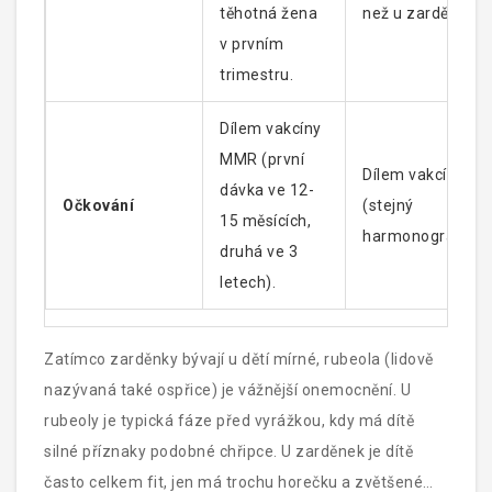
těhotná žena
než u zarděnek.
v prvním
trimestru.
Dílem vakcíny
MMR (první
Dílem vakcíny M
dávka ve 12-
Očkování
(stejný
15 měsících,
harmonogram).
druhá ve 3
letech).
Zatímco zarděnky bývají u dětí mírné, rubeola (lidově
nazývaná také ospřice) je vážnější onemocnění. U
rubeoly je typická fáze před vyrážkou, kdy má dítě
silné příznaky podobné chřipce. U zarděnek je dítě
často celkem fit, jen má trochu horečku a zvětšené