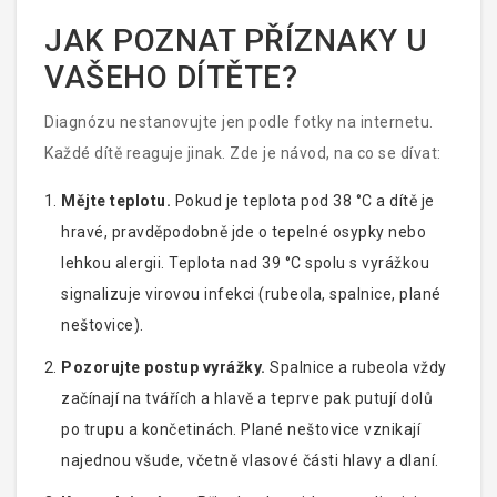
uzliny. Právě proto je důležité sledovat celkový stav
JAK POZNAT PŘÍZNAKY U
dítěte, nejen kůži.
VAŠEHO DÍTĚTE?
Diagnózu nestanovujte jen podle fotky na internetu.
Každé dítě reaguje jinak. Zde je návod, na co se dívat:
Mějte teplotu.
Pokud je teplota pod 38 °C a dítě je
hravé, pravděpodobně jde o tepelné osypky nebo
lehkou alergii. Teplota nad 39 °C spolu s vyrážkou
signalizuje virovou infekci (rubeola, spalnice, plané
neštovice).
Pozorujte postup vyrážky.
Spalnice a rubeola vždy
začínají na tvářích a hlavě a teprve pak putují dolů
po trupu a končetinách. Plané neštovice vznikají
najednou všude, včetně vlasové části hlavy a dlaní.