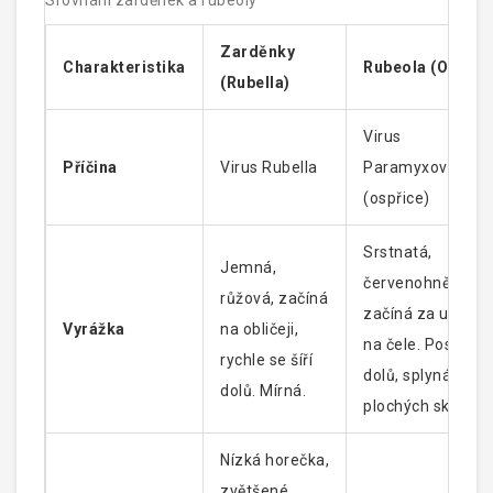
Srovnání zarděnek a rubeoly
Zarděnky
Charakteristika
Rubeola (Ospřic
(Rubella)
Virus
Příčina
Virus Rubella
Paramyxovirus
(ospřice)
Srstnatá,
Jemná,
červenohnědá,
růžová, začíná
začíná za ušima 
Vyrážka
na obličeji,
na čele. Postupuj
rychle se šíří
dolů, splyná do
dolů. Mírná.
plochých skvrn.
Nízká horečka,
zvětšené