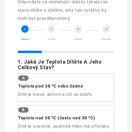
Odpovězte na následující otázky týkající se
stavu dítěte a zjistěte, jaký typ vyrážky by
mohl být pravděpodobný.
1
2
3
4
Teplota
Vzhled
Svědění
Výsledek
1. Jaká Je Teplota Dítěte A Jeho
Celkový Stav?
A
Teplota pod 38 °C nebo žádná
Dítě je hravé, aktivní a cítí se dobře.
B
Teplota nad 38 °C (často nad 39 °C)
Dítě je unavené, apatické nebo má příznaky