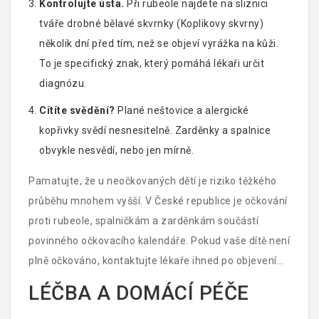
Kontrolujte ústa.
Při rubeole najdete na sliznici
tváře drobné bělavé skvrnky (Koplikovy skvrny)
několik dní před tím, než se objeví vyrážka na kůži.
To je specifický znak, který pomáhá lékaři určit
diagnózu.
Cítíte svědění?
Plané neštovice a alergické
kopřivky svědí nesnesitelně. Zarděnky a spalnice
obvykle nesvědí, nebo jen mírně.
Pamatujte, že u neočkovaných dětí je riziko těžkého
průběhu mnohem vyšší. V České republice je očkování
proti rubeole, spalničkám a zarděnkám součástí
povinného očkovacího kalendáře. Pokud vaše dítě není
plně očkováno, kontaktujte lékaře ihned po objevení
podezřelých příznaků.
LÉČBA A DOMÁCÍ PÉČE