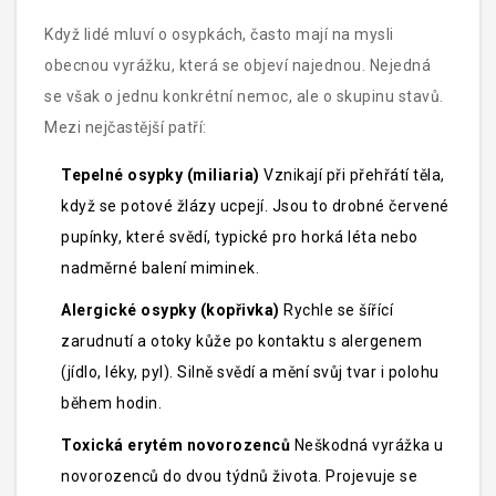
Když lidé mluví o osypkách, často mají na mysli
obecnou vyrážku, která se objeví najednou. Nejedná
se však o jednu konkrétní nemoc, ale o skupinu stavů.
Mezi nejčastější patří:
Tepelné osypky (miliaria)
Vznikají při přehřátí těla,
když se potové žlázy ucpejí. Jsou to drobné červené
pupínky, které svědí, typické pro horká léta nebo
nadměrné balení miminek.
Alergické osypky (kopřivka)
Rychle se šířící
zarudnutí a otoky kůže po kontaktu s alergenem
(jídlo, léky, pyl). Silně svědí a mění svůj tvar i polohu
během hodin.
Toxická erytém novorozenců
Neškodná vyrážka u
novorozenců do dvou týdnů života. Projevuje se