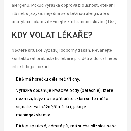
alergenu. Pokud vyrážka doprovází dušnost, otékání
rtů nebo jazyka, nejedná se o běžnou alergii, ale o
anafylaxi - okamžitě volejte záchrannou službu (155).
KDY VOLAT LÉKAŘE?
Některé situace vyžadují odborný zásah. Neváhejte
kontaktovat praktického lékaře pro děti a dorost nebo
infektologa, pokud:
Dítě má horečku déle než tři dny.
Vyrážka obsahuje krvácivé body (petechie), které
nezmizí, když na ně přitlačíte sklenicí. To může
signalizovat vážnější infekci, jako je
meningokokemie.
Dítě je apatické, odmítá pít, má suché sliznice nebo