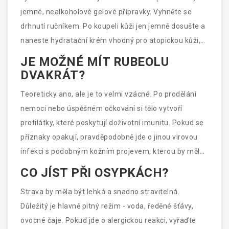
jemné, nealkoholové gelové přípravky. Vyhněte se
drhnutí ručníkem. Po koupeli kůži jen jemně dosušte a
naneste hydratační krém vhodný pro atopickou kůži,
pokud je suchá.
JE MOŽNÉ MÍT RUBEOLU
DVAKRÁT?
Teoreticky ano, ale je to velmi vzácné. Po prodělání
nemoci nebo úspěšném očkování si tělo vytvoří
protilátky, které poskytují doživotní imunitu. Pokud se
příznaky opakují, pravděpodobně jde o jinou virovou
infekci s podobným kožním projevem, kterou by měl
vyhodnotit lékař.
CO JÍST PŘI OSYPKÁCH?
Strava by měla být lehká a snadno stravitelná.
Důležitý je hlavně pitný režim - voda, ředěné šťávy,
ovocné čaje. Pokud jde o alergickou reakci, vyřaďte