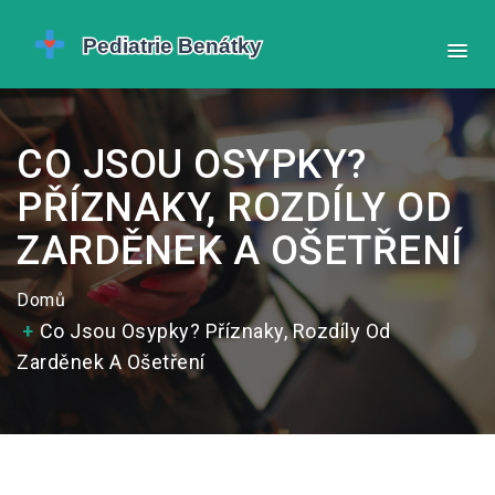
CO JSOU OSYPKY?
PŘÍZNAKY, ROZDÍLY OD
ZARDĚNEK A OŠETŘENÍ
Domů
Co Jsou Osypky? Příznaky, Rozdíly Od
Zarděnek A Ošetření