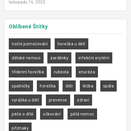
listopadu 16, 2025
Oblíbené
Štítky
noční pomočování
horečka u dětí
dětské nemoci
zarděnky
infekční erytém
třídenní horečka
rubeola
enuréza
spalničky
horečka
děti
léčba
spála
vyrážka u dětí
prevence
zdraví
péče o dítě
očkování
pátá nemoc
příznaky