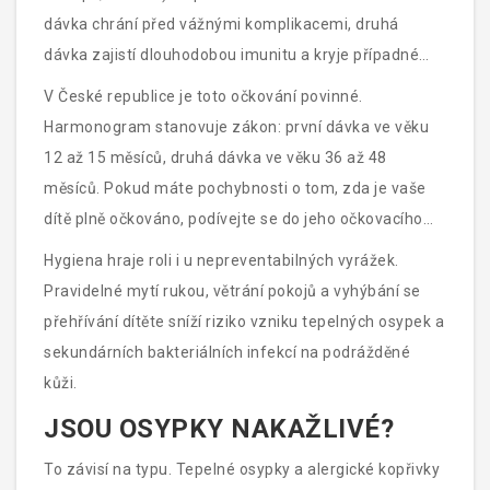
dávka chrání před vážnými komplikacemi, druhá
dávka zajistí dlouhodobou imunitu a kryje případné
selhání první dávky.
V České republice je toto očkování povinné.
Harmonogram stanovuje zákon: první dávka ve věku
12 až 15 měsíců, druhá dávka ve věku 36 až 48
měsíců. Pokud máte pochybnosti o tom, zda je vaše
dítě plně očkováno, podívejte se do jeho očkovacího
pasu. Chybějící dávky lze doplnit kdykoliv, a to i u
Hygiena hraje roli i u nepreventabilných vyrážek.
dospělých, kteří neměli tyto nemoci v minulosti.
Pravidelné mytí rukou, větrání pokojů a vyhýbání se
přehřívání dítěte sníží riziko vzniku tepelných osypek a
sekundárních bakteriálních infekcí na podrážděné
kůži.
JSOU OSYPKY NAKAŽLIVÉ?
To závisí na typu. Tepelné osypky a alergické kopřivky