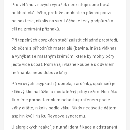
Pro většinu virových vyrážek neexistuje specifická
antibiotická léčba, protože antibiotika působí pouze
na bakterie, nikoliv na viry. Léčba je tedy podpůrná a
cílí na zmírnění příznaků.
Při
tepelných osypkách
stačí zajistit chladné prostředí,
oblečení z přírodních materiálů (bavlna, lněná vlákna)
a vyhýbat se mastným krémům, které by mohly póry
ještě více ucpat. Pomáhají vlažné koupele s odvarem
heřmánku nebo dubové kůry.
Při
virových osypkách
(rubeola, zarděnky, spalnice) je
klíčový klid na lůžku a dostatečný pitný režim. Horečku
tlumíme paracetamolem nebo ibuprofenem podle
váhy dítěte, nikoliv podle věku. Nikdy nedávejte dětem
aspirin kvůli riziku Reyeova syndromu.
U alergických reakcí je nutná identifikace a odstranění