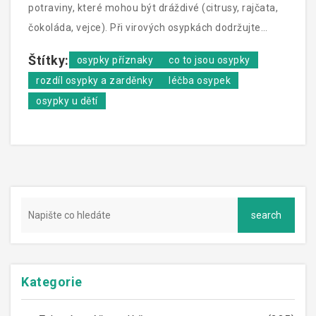
potraviny, které mohou být dráždivé (citrusy, rajčata,
čokoláda, vejce). Při virových osypkách dodržujte
běžnou zdravou stravu, která posiluje imunitu.
Štítky:
osypky příznaky
co to jsou osypky
rozdíl osypky a zarděnky
léčba osypek
osypky u dětí
Kategorie