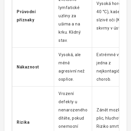
Vysoká horečka (
lymfatické
Průvodní
40 °C), kašel, rým
uzliny za
příznaky
slzivé oči (Koplik
ušima a na
skvrny v ústech).
krku. Klidný
stav.
Vysoká, ale
Extrémně vysoká
méně
jedna z
Nákaznost
agresivní než
nejkontagióznějš
ospřice.
chorob.
Vrození
defekty u
nenarozeného
Zánět mozku, zá
dítěte, pokud
plic, hluchota.
Rizika
onemocní
Riziko smrti je vy