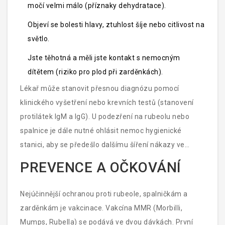
močí velmi málo (příznaky dehydratace).
Objeví se bolesti hlavy, ztuhlost šíje nebo citlivost na
světlo.
Jste těhotná a měli jste kontakt s nemocným
dítětem (riziko pro plod při zarděnkách).
Lékař může stanovit přesnou diagnózu pomocí
klinického vyšetření nebo krevních testů (stanovení
protilátek IgM a IgG). U podezření na rubeolu nebo
spalnice je dále nutné ohlásit nemoc hygienické
stanici, aby se předešlo dalšímu šíření nákazy ve
školách nebo mateřských centrech.
PREVENCE A OČKOVÁNÍ
Nejúčinnější ochranou proti rubeole, spalničkám a
zarděnkám je vakcinace. Vakcína MMR (Morbilli,
Mumps, Rubella) se podává ve dvou dávkách. První