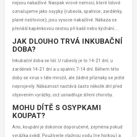
nejsou nakažlivé. Naopak virové nemoci, které lidově
označujeme jako osypky (rubeola, spalnice, zarděnky,
plané neštovice), jsou vysoce nakažlivé. Nákaza se
přenáší kapénkovou cestou při kašli nebo kýchání.
Pokud máte podezření na virovou příčinu, izolujte dítě
JAK DLOUHO TRVÁ INKUBAČNÍ
od ostatních, zejména od těhotných žen a
DOBA?
neočkovaných osob.
Inkubační doba se liší. U rubeoly je to 14-21 dní, u
zarděnek 14-21 dní a u spalníc 7-14 dní. Během této
doby se virus v těle množil, ale žádné příznaky se ještě
neprojevily. Nákaznost nastává často několik dní před
objevením vyrážky, což usnadňuje šíření choroby.
MOHU DÍTĚ S OSYPKAMI
KOUPAT?
Ano, koupání je dokonce doporučené, zejména pokud
vyrážka svědí. Používejte vlažnou vodu (ne horkou) a