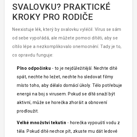
vyrážku. Tyto příznaky se obvykle objeví 4 až 6 týdnů
SVALOVKU? PRAKTICKÉ
po nakažení a trvají 2 až 4 týdny.
KROKY PRO RODIČE
Neexistuje lék, který by svalovku vyléčil. Vírus se sám
od sebe vypořádá, ale můžete pomoci dítěti, aby se
cítilo lépe a nezkomplikovalo onemocnění. Tady je to,
co opravdu funguje:
Plno odpočinku
- to je nejdůležitější. Nechte dítě
spát, nechte ho ležet, nechte ho sledovat filmy
místo toho, aby dělalo domácí úkoly. Tělo potřebuje
energii na boj s virusem. Pokud se dítě snaží být
aktivní, může se horečka zhoršit a obnovení
prodloužit.
Velké množství tekutin
- horečka vypouští vodu z
těla. Pokud dítě nechce pít, zkuste mu dát ledové