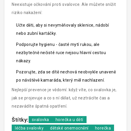
Neexistuje očkování proti svalovce. Ale můžete snížit
riziko nakažení:
Učte děti, aby si nevyměňovaly sklenice, nádobí
nebo zubní kartáčky.
Podporujte hygienu - časté mytí rukou, ale
nezbytečně nečisté ruce nejsou hlavní cestou
nákazy.
Pozorujte, zda se dítě nechová neobvykle unaveně
po návštěvě kamaráda, který měl nachlazení.
Nejlepší prevence je vědomí: když víte, co svalovka je,
jak se projevuje a co s ní dělat, už neztrácíte čas a
nezavádíte špatná opatření.
Štítky:
svalovka
horečka u dětí
léčba svalovky
dětské onemocnění
horečka