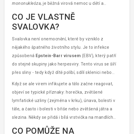
mononukleóza
, je běžná virová nemoc u dětí a
dospívajících. Není žádná hrozba, která by vyžadovala
CO JE VLASTNĚ
naléhavý zákrok, ale její příznaky mohou být
SVALOVKA?
znepokojující, pokud nevíte, co dělat. A právě tohle
potřebujete vědět: co pomůže na svalovku u dětí a jak
Svalovka není onemocnění, které by vzniklo z
ji správně podpořit.
nějakého špatného životního stylu. Je to infekce
způsobená
Epstein-Barr virusem
(EBV), který patří
do stejné skupiny jako herpesviry. Tento virus se šíří
přes sliny - tedy když dítě políbí, sdílí sklenici nebo
nádobí. Nejčastěji se objevuje mezi 10 a 20 lety, ale
Když se ale virem infikujete a tělo začne reagovat,
může postihnout i menší děti. Většina lidí je s ním v
objeví se typické příznaky: horečka, zvětšené
kontaktu ještě v dětství, ale ne vždy se projeví jako
lymfatické uzliny (zejména v krku), únava, bolesti v
onemocnění. Někdy to jen tak projde jako lehký
těle, a často i bolesti v břiše nebo zvětšená játra a
nachlazení.
slezina. Někdy se přidá i bílá vrstvička na mandlích
nebo bolestivá hrdlo. Některé děti mají i mírnou kožní
CO POMŮŽE NA