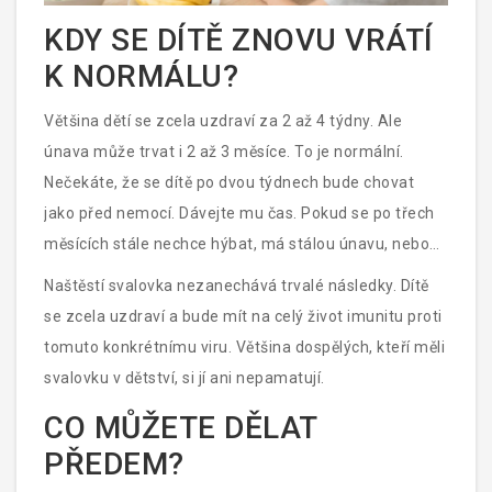
KDY SE DÍTĚ ZNOVU VRÁTÍ
K NORMÁLU?
Většina dětí se zcela uzdraví za 2 až 4 týdny. Ale
únava může trvat i 2 až 3 měsíce. To je normální.
Nečekáte, že se dítě po dvou týdnech bude chovat
jako před nemocí. Dávejte mu čas. Pokud se po třech
měsících stále nechce hýbat, má stálou únavu, nebo
má opakující se horečky, je dobré navštívit pediatra.
Naštěstí svalovka nezanechává trvalé následky. Dítě
Někdy může být potřeba vyšetření imunitního
se zcela uzdraví a bude mít na celý život imunitu proti
systému.
tomuto konkrétnímu viru. Většina dospělých, kteří měli
svalovku v dětství, si jí ani nepamatují.
CO MŮŽETE DĚLAT
PŘEDEM?