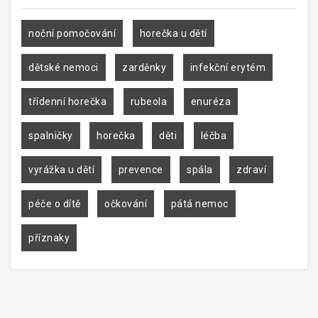
noční pomočování
horečka u dětí
dětské nemoci
zarděnky
infekční erytém
třídenní horečka
rubeola
enuréza
spalničky
horečka
děti
léčba
vyrážka u dětí
prevence
spála
zdraví
péče o dítě
očkování
pátá nemoc
příznaky