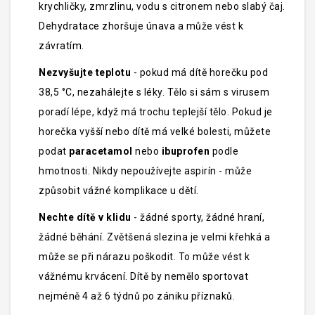
krychličky, zmrzlinu, vodu s citronem nebo slabý čaj.
Dehydratace zhoršuje únava a může vést k
závratím.
Nezvyšujte teplotu
- pokud má dítě horečku pod
38,5 °C, nezahálejte s léky. Tělo si sám s virusem
poradí lépe, když má trochu teplejší tělo. Pokud je
horečka vyšší nebo dítě má velké bolesti, můžete
podat
paracetamol
nebo
ibuprofen
podle
hmotnosti. Nikdy nepoužívejte aspirín - může
způsobit vážné komplikace u dětí.
Nechte dítě v klidu
- žádné sporty, žádné hraní,
žádné běhání. Zvětšená slezina je velmi křehká a
může se při nárazu poškodit. To může vést k
vážnému krvácení. Dítě by nemělo sportovat
nejméně 4 až 6 týdnů po zániku příznaků.