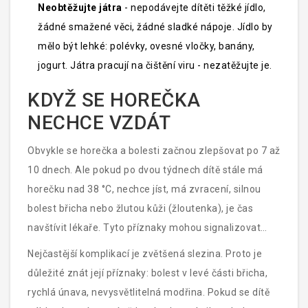
Neobtěžujte játra
- nepodávejte dítěti těžké jídlo,
žádné smažené věci, žádné sladké nápoje. Jídlo by
mělo být lehké: polévky, ovesné vločky, banány,
jogurt. Játra pracují na čištění viru - nezatěžujte je.
KDYŽ SE HOREČKA
NECHCE VZDÁT
Obvykle se horečka a bolesti začnou zlepšovat po 7 až
10 dnech. Ale pokud po dvou týdnech dítě stále má
horečku nad 38 °C, nechce jíst, má zvracení, silnou
bolest břicha nebo žlutou kůži (žloutenka), je čas
navštívit lékaře. Tyto příznaky mohou signalizovat
komplikace, jako je zvětšená slezina, zánět játra nebo
Nejčastější komplikací je zvětšená slezina. Proto je
bakteriální infekce.
důležité znát její příznaky: bolest v levé části břicha,
rychlá únava, nevysvětlitelná modřina. Pokud se dítě