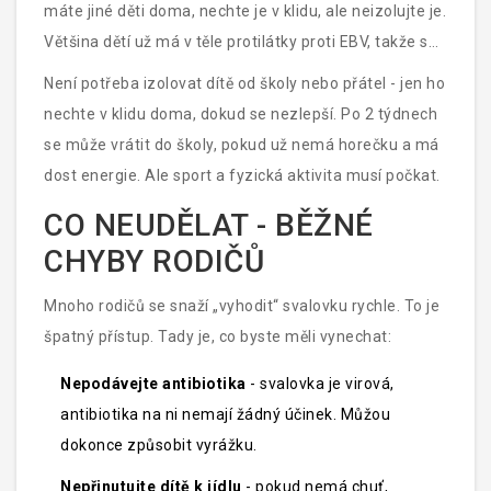
máte jiné děti doma, nechte je v klidu, ale neizolujte je.
Většina dětí už má v těle protilátky proti EBV, takže se
nemusí nakazit. Pokud však někdo má oslabený
Není potřeba izolovat dítě od školy nebo přátel - jen ho
imunitní systém, může být riziko vyšší.
nechte v klidu doma, dokud se nezlepší. Po 2 týdnech
se může vrátit do školy, pokud už nemá horečku a má
dost energie. Ale sport a fyzická aktivita musí počkat.
CO NEUDĚLAT - BĚŽNÉ
CHYBY RODIČŮ
Mnoho rodičů se snaží „vyhodit“ svalovku rychle. To je
špatný přístup. Tady je, co byste měli vynechat:
Nepodávejte antibiotika
- svalovka je virová,
antibiotika na ni nemají žádný účinek. Můžou
dokonce způsobit vyrážku.
Nepřinutujte dítě k jídlu
- pokud nemá chuť,