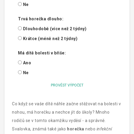
Ne
Trvá horečka dlouho:
Dlouhodobě (více než 2 týdny)
Krátce (méně než 2 týdny)
Má dítě bolesti v břiše:
Ano
Ne
PROVÉST VÝPOČET
Co když se vaše dítě náhle začne stěžovat na bolesti v
nohou, má horečku a nechce jít do školy? Mnoho
rodičů se v tomto okamžiku vyděsí - a správně.
Svalovka, známá také jako
horečka
nebo
infekční