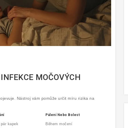
 INFEKCE MOČOVÝCH
rojevuje. Nástroj vám pomůže určit míru rizika na
ání
Pálení Nebo Bolest
 pár kapek
Během močení