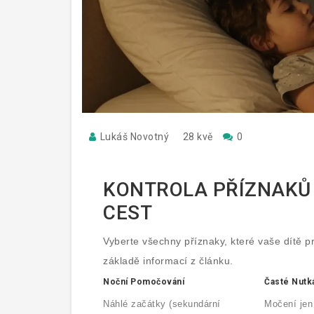
Lukáš Novotný
28 kvě
0
KONTROLA PŘÍZNAKŮ
CEST
Vyberte všechny příznaky, které vaše dítě p
základě informací z článku.
Noční Pomočování
Časté Nutk
Náhlé začátky (sekundární
Močení jen