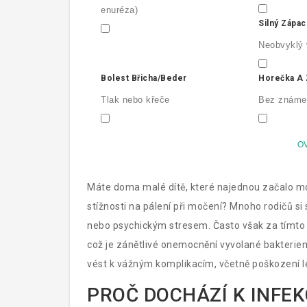
enuréza)
Silný Zápa
Neobvyklý 
Bolest Břicha/beder
Horečka A 
Tlak nebo křeče
Bez známe
OV
Máte doma malé dítě, které najednou začalo mo
stížnosti na pálení při močení? Mnoho rodičů si
nebo psychickým stresem. Často však za tímto 
což je
zánětlivé onemocnění vyvolané bakterie
vést k vážným komplikacím, včetně poškození le
infekce způsobuje, jak je rozpoznat a proč js
PROČ DOCHÁZÍ K INFE