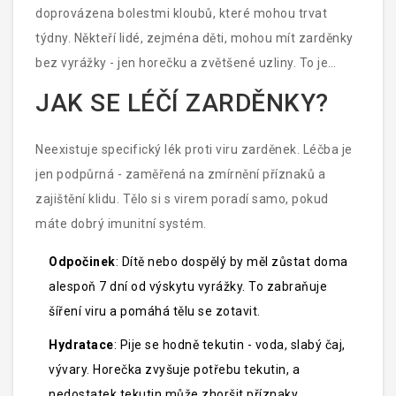
doprovázena bolestmi kloubů, které mohou trvat
týdny. Někteří lidé, zejména děti, mohou mít zarděnky
bez vyrážky - jen horečku a zvětšené uzliny. To je
důvod, proč je důležité neignorovat příznaky, i když
JAK SE LÉČÍ ZARDĚNKY?
vyrážka není vidět.
Neexistuje specifický lék proti viru zarděnek. Léčba je
jen podpůrná - zaměřená na zmírnění příznaků a
zajištění klidu. Tělo si s virem poradí samo, pokud
máte dobrý imunitní systém.
Odpočinek
: Dítě nebo dospělý by měl zůstat doma
alespoň 7 dní od výskytu vyrážky. To zabraňuje
šíření viru a pomáhá tělu se zotavit.
Hydratace
: Pije se hodně tekutin - voda, slabý čaj,
vývary. Horečka zvyšuje potřebu tekutin, a
nedostatek tekutin může zhoršit příznaky.