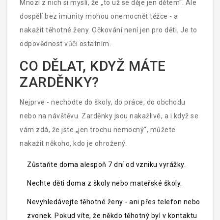
Mnozí z nich si myslí, že „to už se děje jen dětem“. Ale
dospělí bez imunity mohou onemocnět těžce - a
nakažit těhotné ženy. Očkování není jen pro děti. Je to
odpovědnost vůči ostatním.
CO DĚLAT, KDYŽ MÁTE
ZARDĚNKY?
Nejprve - nechodte do školy, do práce, do obchodu
nebo na návštěvu. Zarděnky jsou nakažlivé, a i když se
vám zdá, že jste „jen trochu nemocný“, můžete
nakažit někoho, kdo je ohrožený.
Zůstaňte doma alespoň 7 dní od vzniku vyrážky.
Nechte děti doma z školy nebo mateřské školy.
Nevyhledávejte těhotné ženy - ani přes telefon nebo
zvonek. Pokud víte, že někdo těhotný byl v kontaktu