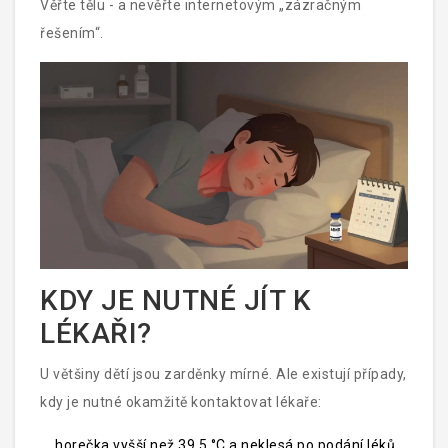
Věřte tělu - a nevěřte internetovým „zázračným
řešením“.
KDY JE NUTNÉ JÍT K
LÉKAŘI?
U většiny dětí jsou zarděnky mírné. Ale existují případy,
kdy je nutné okamžitě kontaktovat lékaře:
horečka vyšší než 39,5 °C a neklesá po podání léků