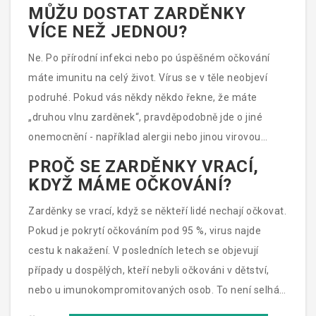
MŮŽU DOSTAT ZARDĚNKY
VÍCE NEŽ JEDNOU?
Ne. Po přírodní infekci nebo po úspěšném očkování
máte imunitu na celý život. Vírus se v těle neobjeví
podruhé. Pokud vás někdy někdo řekne, že máte
„druhou vlnu zarděnek“, pravděpodobně jde o jiné
onemocnění - například alergii nebo jinou virovou
vyrážku.
PROČ SE ZARDĚNKY VRACÍ,
KDYŽ MÁME OČKOVÁNÍ?
Zarděnky se vrací, když se někteří lidé nechají očkovat.
Pokud je pokrytí očkováním pod 95 %, virus najde
cestu k nakažení. V posledních letech se objevují
případy u dospělých, kteří nebyli očkováni v dětství,
nebo u imunokompromitovaných osob. To není selhání
vakcíny - je to selhání společnosti.