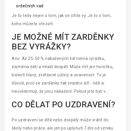
srdečních vad
Je to tedy nejen o tom, jak se cítíte vy. Je to o tom,
koho můžete ohrozit.
JE MOŽNÉ MÍT ZARDĚNKY
BEZ VYRÁŽKY?
Ano. Až 25-50 % nakažených lidí nemá vyrážku,
zejména děti a mladí dospělí. Může mít jen horečku,
bolesti hlavy, zvětšené uzliny a unavenost. To je
důvod, proč se zarděnky tak snadno šíří - lidé si
neuvědomují, že jsou nakažení. Pokud jste byli v
kontaktu s nakaženou osobou a máte horečku a
CO DĚLAT PO UZDRAVENÍ?
unavenost, nezavírejte se doma jen proto, že nemáte
vyrážku. Můžete být infekční.
Po uzdravení se dítě nebo dospělý může vrátit do
školy nebo práce, ale jen po uplynutí 7 dní od vzniku