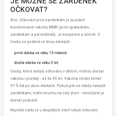
JE MOŽNÉ SE ZARDĚNEK
OČKOVAT?
Ano. Očkování proti zarděnkám je součástí
kombinované vakcíny MMR (proti spalničkám,
zarděnkám a parotiditidě). Je bezpečné a účinné. V
Česku se podává ve dvou dávkách:
první dávka ve věku 15 měsíců
druhá dávka ve věku 5 let
Osoby, které nebyly očkovány v dětství, mohou dostat
vakcínu i později - až do 45 let. Vakcína chrání téměř
97 % lidí po obou dávkách. Pokud jste se někdy nakažili
zarděnkami, máte imunitu na celý život - nemůžete je
dostat podruhé.
Největší riziko je u dospělých, kteří nebyli očkováni.