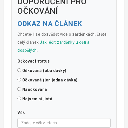
DOPORUČENÍ PRO
OČKOVÁNÍ
ODKAZ NA ČLÁNEK
Chcete-li se dozvědět více o zarděnkách, čtěte
celý článek
Jak léčit zarděnky u dětí a
dospělých
.
Očkovací status
Očkovaná (oba dávky)
Očkovaná (jen jedna dávka)
Naočkovaná
Nejsem si jistá
Věk