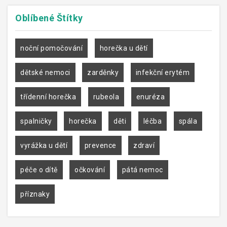
Oblíbené
Štítky
noční pomočování
horečka u dětí
dětské nemoci
zarděnky
infekční erytém
třídenní horečka
rubeola
enuréza
spalničky
horečka
děti
léčba
spála
vyrážka u dětí
prevence
zdraví
péče o dítě
očkování
pátá nemoc
příznaky