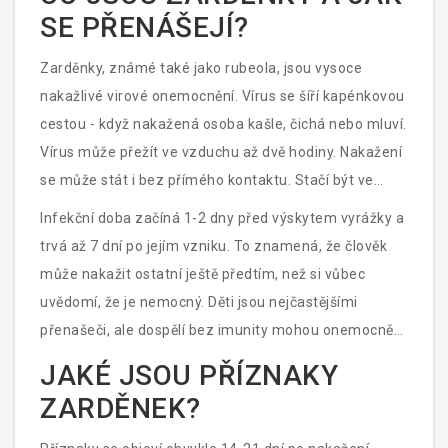
lymfatických uzlin, neznamená to automaticky, že je
SE PŘENÁŠEJÍ?
to jen nachlazení. Zarděnky mohou být nebezpečné,
zejména pro těhotné ženy. Jak je tedy léčit a co dělat,
Zarděnky, známé také jako rubeola, jsou vysoce
když se objeví?
nakažlivé virové onemocnění. Vírus se šíří kapénkovou
cestou - když nakažená osoba kašle, čichá nebo mluví.
Vírus může přežít ve vzduchu až dvě hodiny. Nakažení
se může stát i bez přímého kontaktu. Stačí být ve
stejném prostoru jako nakažená osoba.
Infekční doba začíná 1-2 dny před výskytem vyrážky a
trvá až 7 dní po jejím vzniku. To znamená, že člověk
může nakažit ostatní ještě předtím, než si vůbec
uvědomí, že je nemocný. Děti jsou nejčastějšími
přenašeči, ale dospělí bez imunity mohou onemocnět
stejně těžce.
JAKÉ JSOU PŘÍZNAKY
ZARDĚNEK?