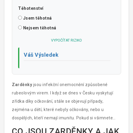
Těhotenství
Jsem těhotná
Nejsem těhotná
VYPOČÍTAT RIZIKO
Váš Výsledek
Zarděnky
jsou infekční onemocnění způsobené
rubeolovým virem. I když se dnes v Česku vyskytují
zřídka díky očkování, stále se objevují případy,
zejména u dětí, které nebyly očkovány, nebo u
dospělých, kteří nemají imunitu. Pokud si všimnete
červených vyrážek, horečky a zvětšených
CO JSOU ZARDĚNKY A JAK