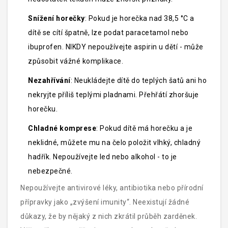
Snížení horečky
: Pokud je horečka nad 38,5 °C a
dítě se cítí špatně, lze podat paracetamol nebo
ibuprofen. NIKDY nepoužívejte aspirin u dětí - může
způsobit vážné komplikace.
Nezahřívání
: Neukládejte dítě do teplých šatů ani ho
nekryjte příliš teplými pladnami. Přehřátí zhoršuje
horečku.
Chladné komprese
: Pokud dítě má horečku a je
neklidné, můžete mu na čelo položit vlhký, chladný
hadřík. Nepoužívejte led nebo alkohol - to je
nebezpečné.
Nepoužívejte antivirové léky, antibiotika nebo přírodní
přípravky jako „zvýšení imunity“. Neexistují žádné
důkazy, že by nějaký z nich zkrátil průběh zarděnek.