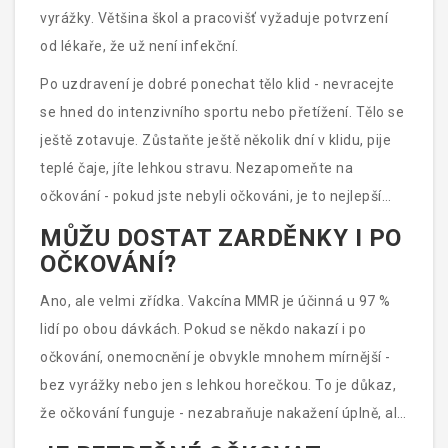
vyrážky. Většina škol a pracovišť vyžaduje potvrzení
od lékaře, že už není infekční.
Po uzdravení je dobré ponechat tělo klid - nevracejte
se hned do intenzivního sportu nebo přetížení. Tělo se
ještě zotavuje. Zůstaňte ještě několik dní v klidu, pije
teplé čaje, jíte lehkou stravu. Nezapomeňte na
očkování - pokud jste nebyli očkováni, je to nejlepší
čas, aby jste se nezakažili podruhé.
MŮŽU DOSTAT ZARDĚNKY I PO
OČKOVÁNÍ?
Ano, ale velmi zřídka. Vakcína MMR je účinná u 97 %
lidí po obou dávkách. Pokud se někdo nakazí i po
očkování, onemocnění je obvykle mnohem mírnější -
bez vyrážky nebo jen s lehkou horečkou. To je důkaz,
že očkování funguje - nezabraňuje nakažení úplně, ale
brání těžkému průběhu.