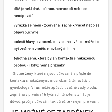
dítě je neklidné, spí moc, nechce pít nebo se
neodpovídá
vyrážka se mění - zčervená, začne krvácet nebo se
objeví puchýře
bolesti hlavy, zvracení, citlivost na světlo - může to
být známka zánětu mozkových blan
těhotná žena, která byla v kontaktu s nakaženou
osobou - i když nemá příznaky
Těhotné ženy, které nejsou očkované a přijde do
kontaktu s nakaženým, musí okamžitě navštívit
gynekologa. Vírus může způsobit vážné vady plodu,
zejména v prvních 16 týdnech těhotenství. To je
důvod, proč je očkování tak důležité - nejen pro vás,
ale pro celou společnost.