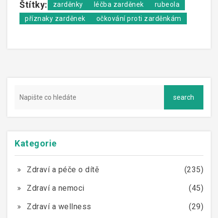
Štítky:
zarděnky
léčba zarděnek
rubeola
příznaky zarděnek
očkování proti zarděnkám
Kategorie
Zdraví a péče o dítě
(235)
Zdraví a nemoci
(45)
Zdraví a wellness
(29)