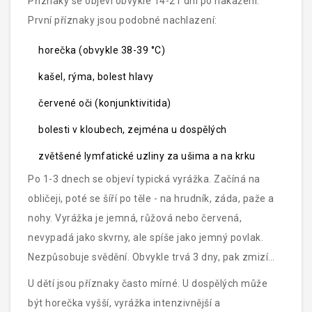
Příznaky se objeví obvykle 14-21 dní po nakažení.
První příznaky jsou podobné nachlazení:
horečka (obvykle 38-39 °C)
kašel, rýma, bolest hlavy
červené oči (konjunktivitida)
bolesti v kloubech, zejména u dospělých
zvětšené lymfatické uzliny za ušima a na krku
Po 1-3 dnech se objeví typická vyrážka. Začíná na
obličeji, poté se šíří po těle - na hrudník, záda, paže a
nohy. Vyrážka je jemná, růžová nebo červená,
nevypadá jako skvrny, ale spíše jako jemný povlak.
Nezpůsobuje svědění. Obvykle trvá 3 dny, pak zmizí
stejně rychle, jako se objevila.
U dětí jsou příznaky často mírné. U dospělých může
být horečka vyšší, vyrážka intenzivnější a