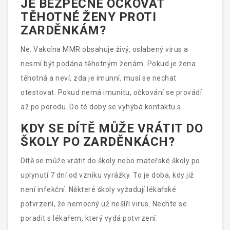
JE BEZPEČNÉ OČKOVAT
TĚHOTNÉ ŽENY PROTI
ZARDĚNKÁM?
Ne. Vakcína MMR obsahuje živý, oslabený virus a
nesmí být podána těhotným ženám. Pokud je žena
těhotná a neví, zda je imunní, musí se nechat
otestovat. Pokud nemá imunitu, očkování se provádí
až po porodu. Do té doby se vyhýbá kontaktu s
nakaženými osobami.
KDY SE DÍTĚ MŮŽE VRÁTIT DO
ŠKOLY PO ZARDĚNKÁCH?
Dítě se může vrátit do školy nebo mateřské školy po
uplynutí 7 dní od vzniku vyrážky. To je doba, kdy již
není infekční. Některé školy vyžadují lékařské
potvrzení, že nemocný už nešíří virus. Nechte se
poradit s lékařem, který vydá potvrzení.