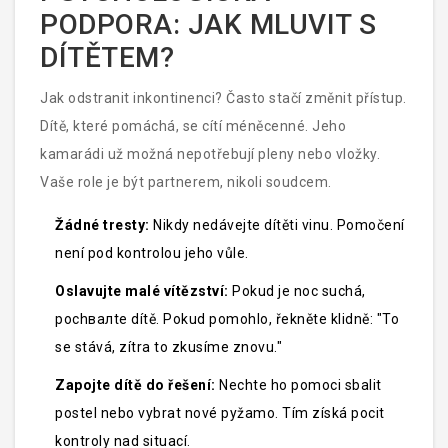
PODPORA: JAK MLUVIT S
DÍTĚTEM?
Jak odstranit inkontinenci? Často stačí změnit přístup.
Dítě, které pomáchá, se cítí méněcenné. Jeho
kamarádi už možná nepotřebují pleny nebo vložky.
Vaše role je být partnerem, nikoli soudcem.
Žádné tresty:
Nikdy nedávejte dítěti vinu. Pomočení
není pod kontrolou jeho vůle.
Oslavujte malé vítězství:
Pokud je noc suchá,
pochвалte dítě. Pokud pomohlo, řekněte klidně: "To
se stává, zítra to zkusíme znovu."
Zapojte dítě do řešení:
Nechte ho pomoci sbalit
postel nebo vybrat nové pyžamo. Tím získá pocit
kontroly nad situací.