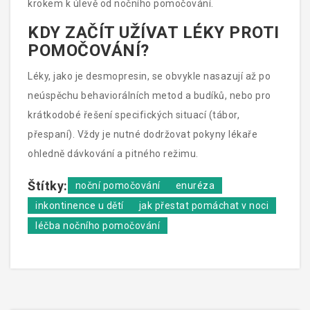
krokem k úlevě od nočního pomočování.
KDY ZAČÍT UŽÍVAT LÉKY PROTI
POMOČOVÁNÍ?
Léky, jako je desmopresin, se obvykle nasazují až po
neúspěchu behaviorálních metod a budíků, nebo pro
krátkodobé řešení specifických situací (tábor,
přespaní). Vždy je nutné dodržovat pokyny lékaře
ohledně dávkování a pitného režimu.
Štítky:
noční pomočování
enuréza
inkontinence u dětí
jak přestat pomáchat v noci
léčba nočního pomočování