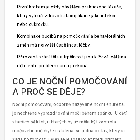
První krokem je vždy návštěva praktického lékaře,
který vyloučí zdravotní komplikace jako infekce
nebo cukrovku.
Kombinace budíků na pomočování a behaviorálních
změn má nejvyšší úspěšnost léčby.
Přirozená zrání těla a trpělivost jsou klíčové; většina
dětí tento problém sama překoná.
CO JE NOČNÍ POMOČOVÁNÍ
A PROČ SE DĚJE?
Noční pomočování, odborně nazývané
noční enuréza
,
je nechtěné vyprazdňování moči během spánku. U dětí
starších pěti let, u kterých by již měla být kontrola
močového měchýře ustálená, se jedná o stav, který si
žádá pozornost. Důležité je rozlišovat mezi primární a