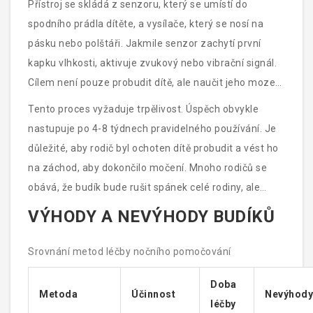
Přístroj se skládá z senzoru, který se umístí do
spodního prádla dítěte, a vysílače, který se nosí na
pásku nebo polštáři. Jakmile senzor zachytí první
kapku vlhkosti, aktivuje zvukový nebo vibrační signál.
Cílem není pouze probudit dítě, ale naučit jeho mozek
rozpoznat signál plného močového měchýře ještě
Tento proces vyžaduje trpělivost. Úspěch obvykle
před tím, než dojde k pomočení.
nastupuje po 4-8 týdnech pravidelného používání. Je
důležité, aby rodič byl ochoten dítě probudit a vést ho
na záchod, aby dokončilo močení. Mnoho rodičů se
obává, že budík bude rušit spánek celé rodiny, ale
moderní modely jsou tišejší a lze je nastavit tak, aby
VÝHODY A NEVÝHODY BUDÍKŮ
reagovaly jen na specifické vibrace.
Srovnání metod léčby nočního pomočování
Doba
Metoda
Účinnost
Nevýhody
léčby