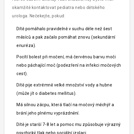
okamžitě kontaktovat
pediatra
nebo dětského
urologa. Nečekejte, pokud:
Dítě pomáhalo pravidelně v suchu déle než šest
měsíců a pak začalo pomáhat znovu (sekundární
enuréza).
Pocítí bolest při močení, má červénou barvu moči
nebo páchající moč (podezření na
infekci močových
cest
).
Dítě pije extrémně velké množství vody a hubne
(může jít o
diabetes mellitus
).
Má silnou zácpu, která tlačí na močový měchýř a
brání jeho plnému vyprázdnění.
Dítě je starší 7-8 let a pomoc mu způsobuje výrazný
psychický tlak nebo sociální izolaci.