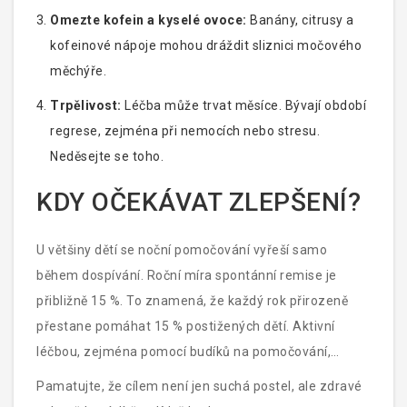
Omezte kofein a kyselé ovoce:
Banány, citrusy a
kofeinové nápoje mohou dráždit sliznici močového
měchýře.
Trpělivost:
Léčba může trvat měsíce. Bývají období
regrese, zejména při nemocích nebo stresu.
Neděsejte se toho.
KDY OČEKÁVAT ZLEPŠENÍ?
U většiny dětí se noční pomočování vyřeší samo
během dospívání. Roční míra spontánní remise je
přibližně 15 %. To znamená, že každý rok přirozeně
přestane pomáhat 15 % postižených dětí. Aktivní
léčbou, zejména pomocí budíků na pomočování,
můžete tento proces urychlit a snížit psychologickou
Pamatujte, že cílem není jen suchá postel, ale zdravé
zátěž.