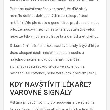
sekundární formou tohoto problému.
Primární noční enuréza
znamená, že dítě nikdy
nemělo delší období suchých nocí (alespoň šest
měsíců). Zde jde často o genetickou predispozici nebo
o to, že močový měchýř ještě není dostatečně velký,
nebo že tělo v noci netvoří dostatek antidiuretického
hormonu (ADH), který snižuje tvorbu moči.
Sekundární noční enuréza
nastává tehdy, když dítě po
dobu alespoň šesti měsíců nespalo v suchu a
najednou začne znovu pomáhat. To může
signalizovat stresovou situaci ve škole, doma,
narození sourozence, nebo zdravotní problém jako je
diabetes mellitus nebo cystitida.
KDY NAVŠTÍVIT LÉKAŘE?
VAROVNÉ SIGNÁLY
Většina případů nočního pomočování je benigních a
řeší se časem. Existují však situace, kdy byste měli