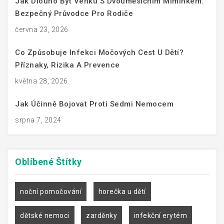
Jak Dlouho Být Venku S Dvouměsíčním Miminkem:
Bezpečný Průvodce Pro Rodiče
června 23, 2026
Co Způsobuje Infekci Močových Cest U Dětí?
Příznaky, Rizika A Prevence
května 28, 2026
Jak Účinně Bojovat Proti Sedmi Nemocem
srpna 7, 2024
Oblíbené
Štítky
noční pomočování
horečka u dětí
dětské nemoci
zarděnky
infekční erytém