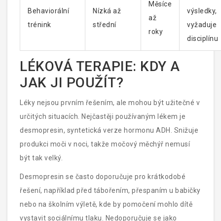
Měsíce
Behaviorální
Nízká až
výsledky,
až
trénink
střední
vyžaduje
roky
disciplínu
LÉKOVÁ TERAPIE: KDY A
JAK JI POUŽÍT?
Léky nejsou prvním řešením, ale mohou být užitečné v
určitých situacích. Nejčastěji používaným lékem je
desmopresin
, syntetická verze hormonu ADH. Snižuje
produkci moči v noci, takže močový měchýř nemusí
být tak velký.
Desmopresin se často doporučuje pro krátkodobé
řešení, například před tábořením, přespaním u babičky
nebo na školním výletě, kde by pomočení mohlo dítě
vystavit sociálnímu tlaku. Nedoporučuje se jako