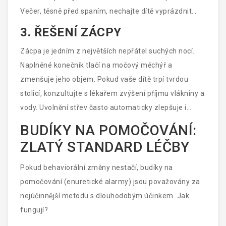
Večer, těsně před spaním, nechajte dítě vyprázdnit
močový měchýř úplně. Někdy pomáhá tzv. "dvojitá
3. ŘEŠENÍ ZÁCPY
močová technika": dítě jednou půjde na záchod, pak si
Zácpa je jedním z největších nepřátel suchých nocí.
umyje zuby a přečte si pohádku, a těsně před usnutím
Naplněné konečník tlačí na močový měchýř a
půjde znovu.
zmenšuje jeho objem. Pokud vaše dítě trpí tvrdou
stolicí, konzultujte s lékařem zvýšení příjmu vlákniny a
vody. Uvolnění střev často automaticky zlepšuje i
funkci močového měchýře.
BUDÍKY NA POMOČOVÁNÍ:
ZLATÝ STANDARD LÉČBY
Pokud behaviorální změny nestačí,
budíky na
pomočování
(enuretické alarmy) jsou považovány za
nejúčinnější metodu s dlouhodobým účinkem. Jak
fungují?