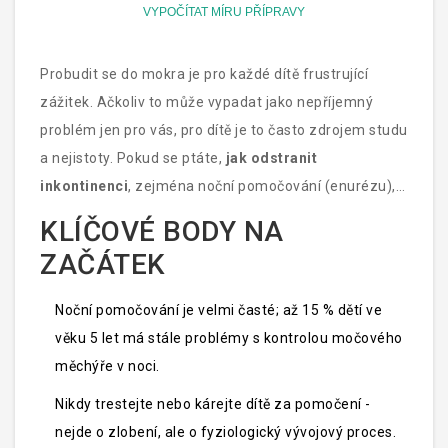
VYPOČÍTAT MÍRU PŘÍPRAVY
Probudit se do mokra je pro každé dítě frustrující
zážitek. Ačkoliv to může vypadat jako nepříjemný
problém jen pro vás, pro dítě je to často zdrojem studu
a nejistoty. Pokud se ptáte,
jak odstranit
inkontinenci
, zejména noční pomočování (enurézu),
jste na správném místě. Tento článek vám poskytne
KLÍČOVÉ BODY NA
jasný návod, jak postupovat, kdy vyhledat pomoc
ZAČÁTEK
lékaře a které metody skutečně fungují.
Noční pomočování je velmi časté; až 15 % dětí ve
věku 5 let má stále problémy s kontrolou močového
měchýře v noci.
Nikdy trestejte nebo kárejte dítě za pomočení -
nejde o zlobení, ale o fyziologický vývojový proces.