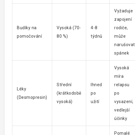
Vyžaduje
zapojení
Budíky na
Vysoká (70-
4-8
rodiče,
pomočování
80 %)
týdnů
může
narušovat
spánek
Vysoká
míra
Střední
Ihned
relapsu
Léky
(krátkodobě
po
po
(Desmopresin)
vysoká)
užití
vysazení,
vedlejší
účinky
Pomalé