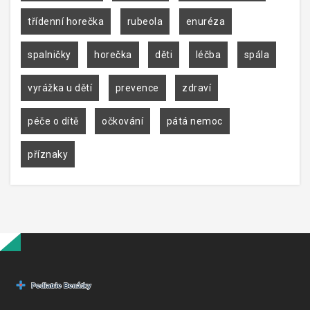
třídenní horečka
rubeola
enuréza
spalničky
horečka
děti
léčba
spála
vyrážka u dětí
prevence
zdraví
péče o dítě
očkování
pátá nemoc
příznaky