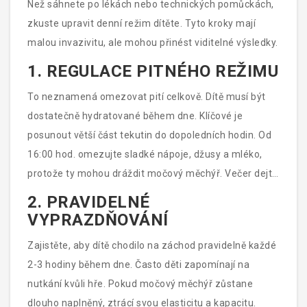
Než sáhnete po lékách nebo technických pomůckách,
zkuste upravit denní režim dítěte. Tyto kroky mají
malou invazivitu, ale mohou přinést viditelné výsledky.
1. REGULACE PITNÉHO REŽIMU
To neznamená omezovat pití celkově. Dítě musí být
dostatečně hydratované během dne. Klíčové je
posunout větší část tekutin do dopoledních hodin. Od
16:00 hod. omezujte sladké nápoje, džusy a mléko,
protože ty mohou dráždit močový měchýř. Večer dejte
přednost vodě v menším množství.
2. PRAVIDELNÉ
VYPRAZDŇOVÁNÍ
Zajistěte, aby dítě chodilo na záchod pravidelně každé
2-3 hodiny během dne. Často děti zapomínají na
nutkání kvůli hře. Pokud močový měchýř zůstane
dlouho naplněný, ztrácí svou elasticitu a kapacitu.