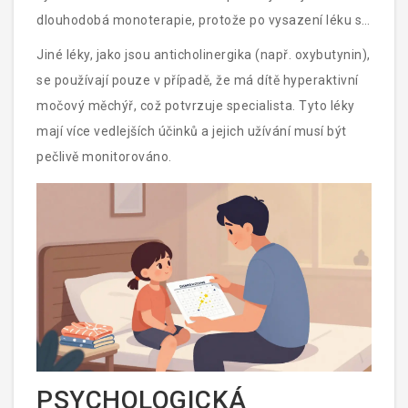
dlouhodobá monoterapie, protože po vysazení léku se
pomočování často vrátí. Lékař může kombinovat
Jiné léky, jako jsou anticholinergika (např. oxybutynin),
desmopresin s budíky na pomočování pro lepší
se používají pouze v případě, že má dítě hyperaktivní
výsledky.
močový měchýř, což potvrzuje specialista. Tyto léky
mají více vedlejších účinků a jejich užívání musí být
pečlivě monitorováno.
PSYCHOLOGICKÁ