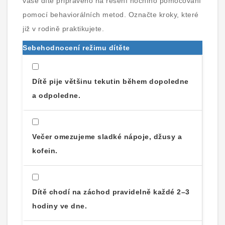
vaše dítě připraveno na řešení nočního pomočování
pomocí behaviorálních metod. Označte kroky, které
již v rodině praktikujete.
Sebehodnocení režimu dítěte
Dítě pije většinu tekutin během dopoledne
a odpoledne.
Večer omezujeme sladké nápoje, džusy a
kofein.
Dítě chodí na záchod pravidelně každé 2–3
hodiny ve dne.