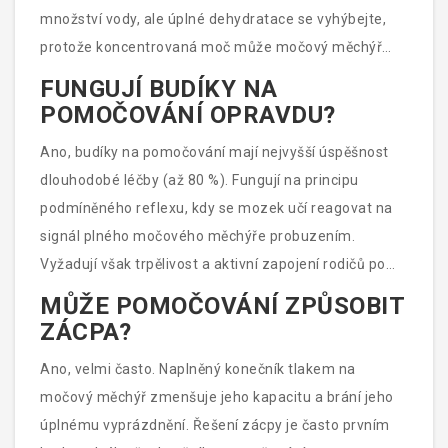
množství vody, ale úplné dehydratace se vyhýbejte,
protože koncentrovaná moč může močový měchýř
více dráždit.
FUNGUJÍ BUDÍKY NA
POMOČOVÁNÍ OPRAVDU?
Ano, budíky na pomočování mají nejvyšší úspěšnost
dlouhodobé léčby (až 80 %). Fungují na principu
podmíněného reflexu, kdy se mozek učí reagovat na
signál plného močového měchýře probuzením.
Vyžadují však trpělivost a aktivní zapojení rodičů po
dobu několika týdnů.
MŮŽE POMOČOVÁNÍ ZPŮSOBIT
ZÁCPA?
Ano, velmi často. Naplněný konečník tlakem na
močový měchýř zmenšuje jeho kapacitu a brání jeho
úplnému vyprázdnění. Řešení zácpy je často prvním