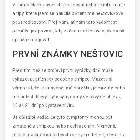
obtížné je určit, kdy a jak přesně přijde "on-ten-
V tomto článku bych chtěla sepsat některé informace
šeredný-kýchač".
a tipy, které jsem se naučila během mé neštovičkové
pouť rodičovství. Přeji vám, ať vám tato vědomost
pomůže jak poznat, kdy začnou neštovice a jak na ně
správně reagovat.
PRVNÍ ZNÁMKY NEŠTOVIC
Před tím, než se projeví první vyrážky, dítě může
vykazovat příznaky podobné chřipce. Můžete si
všimnout, že je unavené, má horečku, je mrzuté nebo
má bolesti hlavy. Tyto symptomy se obvykle objevují
10 až 21 dní po vystavení viru.
Je důležité vědět, že tyto symptomy mohou být
zmatené s chřipkou nebo nachlazením. Nicméně,
pokud má dítě kontaktovalo s jiným dítětem, které má