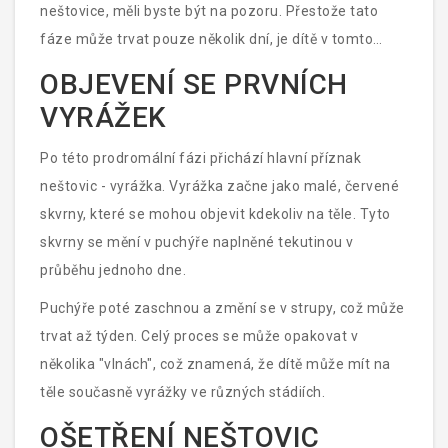
neštovice, měli byste být na pozoru. Přestože tato
fáze může trvat pouze několik dní, je dítě v tomto
období nejvíce nakažlivé.
OBJEVENÍ SE PRVNÍCH
VYRÁŽEK
Po této prodromální fázi přichází hlavní příznak
neštovic - vyrážka. Vyrážka začne jako malé, červené
skvrny, které se mohou objevit kdekoliv na těle. Tyto
skvrny se mění v puchýře naplněné tekutinou v
průběhu jednoho dne.
Puchýře poté zaschnou a změní se v strupy, což může
trvat až týden. Celý proces se může opakovat v
několika "vlnách", což znamená, že dítě může mít na
těle současně vyrážky ve různých stádiích.
OŠETŘENÍ NEŠTOVIC