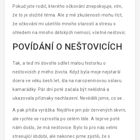
Pokud jste rodič, kterého očkování znepokojuje, vím,
že to je složité téma. Ale z mé zkušenosti mohu říct,
že očkování mi ušetřilo mnoho starostí a stresu s
ohledem na mnoho dětských nemocí, včetně neštovic.
POVÍDÁNÍ O NEŠTOVICÍCH
Tak, a teď mi dovolte sdílet malou historku o
neštovicích z mého života. Když byla moje nejstarší
dcera ve věku šesti let, šla na narozeninovou oslavu
kamarádky. Pár dní poté začala být neklidná a
ukazovala příznaky nachlazení. Nevěděli jsme, co se
děje a byli jsme dost znepokojeni.
A pak přišla vyrážka. Nejdříve jen pár červených skvrn,
ale rychle se rozrostla po celém těle. A teprve poté
nám došlo, že má neštovice. Bylo to pro nás velmi
stresující období, ale nakonec jsme zjistili, že s