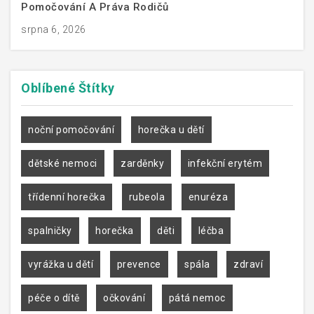
Pomočování A Práva Rodičů
srpna 6, 2026
Oblíbené
Štítky
noční pomočování
horečka u dětí
dětské nemoci
zarděnky
infekční erytém
třídenní horečka
rubeola
enuréza
spalničky
horečka
děti
léčba
vyrážka u dětí
prevence
spála
zdraví
péče o dítě
očkování
pátá nemoc