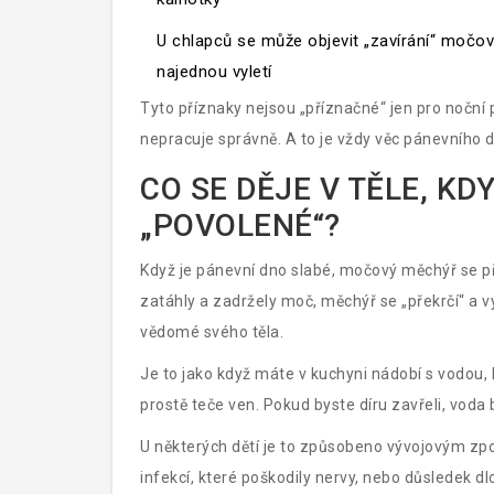
U chlapců se může objevit „zavírání“ močov
najednou vyletí
Tyto příznaky nejsou „příznačné“ jen pro noční
nepracuje správně. A to je vždy věc pánevního 
CO SE DĚJE V TĚLE, KD
„POVOLENÉ“?
Když je pánevní dno slabé, močový měchýř se při
zatáhly a zadržely moč, měchýř se „překrčí“ a vyt
vědomé svého těla.
Je to jako když máte v kuchyni nádobí s vodou, kt
prostě teče ven. Pokud byste díru zavřeli, voda 
U některých dětí je to způsobeno vývojovým zp
infekcí, které poškodily nervy, nebo důsledek d