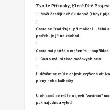
Zvolte Příznaky, Které Dítě Projev
Močí častěji než 8× denně (i když pij
Často se "zadržuje" při močení – čeká a
potřebuje jít na záchod
Často má potíže s močením – například 
Často má infekce močových cest
U děvčat se může objevit zvýšená citlivos
pleny nebo kalhotky
U chlapců se může objevit "zavírání" mo
pak najednou vyletí