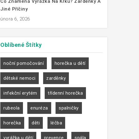
Co Znamená Vyrážka Na Krku? Zarděnky A
Jiné Příčiny
února 6, 2026
Oblíbené
Štítky
noční pomočování
horečka u dětí
dětské nemoci
zarděnky
infekční erytém
třídenní horečka
rubeola
enuréza
spalničky
horečka
děti
léčba
vyrážka u dětí
prevence
spála