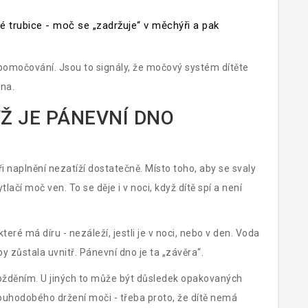
é trubice - moč se „zadržuje“ v měchýři a pak
 pomočování. Jsou to signály, že močový systém dítěte
dna.
YŽ JE PÁNEVNÍ DNO
 naplnění nezatíží dostatečně. Místo toho, aby se svaly
lačí moč ven. To se děje i v noci, když dítě spí a není
eré má díru - nezáleží, jestli je v noci, nebo v den. Voda
by zůstala uvnitř. Pánevní dno je ta „závěra“.
ožděním. U jiných to může být důsledek opakovaných
louhodobého držení moči - třeba proto, že dítě nemá