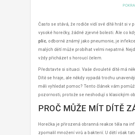
POKRA
Často se stává, že rodiče vidí své dítě hrát si v
vysoké horečky, žádné zjevné bolesti. Ale co k
plic
, odborně známý jako
pneumonie
, je infek
malých dětí může probíhat velmi nepatrně. Nejdů
vždy přicházet s horoucí čelem.
Představte si situaci. Vaše dvouleté dítě má něk
Dítě se hraje, ale někdy vypadá trochu unaveněj
měli vyhledat pomoc? Tento článek vám pomůže
pozornosti, protože se neshodují s klasickým 
PROČ MŮŽE MÍT DÍTĚ Z
Horečka je přirozená obranná reakce těla na inf
zpomalil množení virů a bakterií. U dětí však t