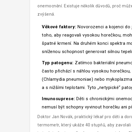
onemocnění. Existuje několik důvodů, proč může 
zvýšená.
Věkové faktory:
Novorozenci a kojenci do j
toho, aby reagovali vysokou horečkou, moho
špatné krmení. Na druhém konci spektra moh
sníženou schopnost generovat silnou tepe
Typ patogenu:
Zatímco bakteriální pneum
často přichází s náhlou vysokou horečkou
(
Chlamydia pneumoniae
) nebo mykoplazma
a s nižšími teplotami. Tyto „netypické“ pato
Imunosuprese:
Děti s chronickými onemocně
nemusí být schopny vyvinout horečku ani při
Doktor Jan Novák, praktický lékař pro děti a dor
termometr, který ukáže 40 stupňů, aby zavolali