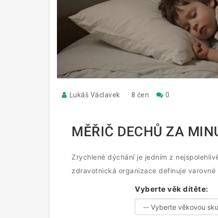
Lukáš Václavek
8 čen
0
MĚŘIČ DECHŮ ZA MIN
Zrychlené dýchání je jedním z nejspolehlivě
zdravotnická organizace definuje varovné
Vyberte věk dítěte: