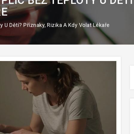
PLIC BEZ TEPLOTY U DĚTÍ?
ŘE
y U Dětí? Příznaky, Rizika A Kdy Volat Lékaře