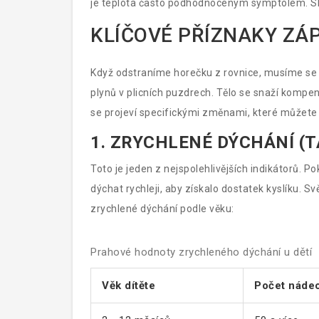
je teplota často podhodnoceným symptolem. Sle
KLÍČOVÉ PŘÍZNAKY ZÁP
Když odstraníme horečku z rovnice, musíme se z
plynů v plicních puzdrech. Tělo se snaží kompen
se projeví specifickými změnami, které můžet
1. ZRYCHLENÉ DÝCHÁNÍ (
Toto je jeden z nejspolehlivějších indikátorů. 
dýchat rychleji, aby získalo dostatek kyslíku. 
zrychlené dýchání podle věku:
Prahové hodnoty zrychleného dýchání u dětí
Věk dítěte
Počet nádec