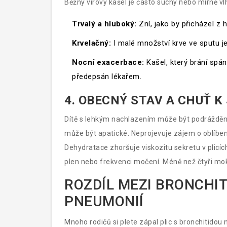
Běžný virový kašel je často suchý nebo mírně vl
Trvalý a hluboký:
Zní, jako by přicházel z h
Krvelačný:
I malé množství krve ve sputu je
Nocní exacerbace:
Kašel, který brání spán
předepsán lékařem.
4. OBECNÝ STAV A CHUŤ K 
Dítě s lehkým nachlazením může být podrážděné,
může být apatické. Neprojevuje zájem o oblíben
Dehydratace zhoršuje viskozitu sekretu v plicíc
plen nebo frekvenci močení. Méně než čtyři mok
ROZDÍL MEZI BRONCHI
PNEUMONIÍ
Mnoho rodičů si plete zápal plic s bronchitido