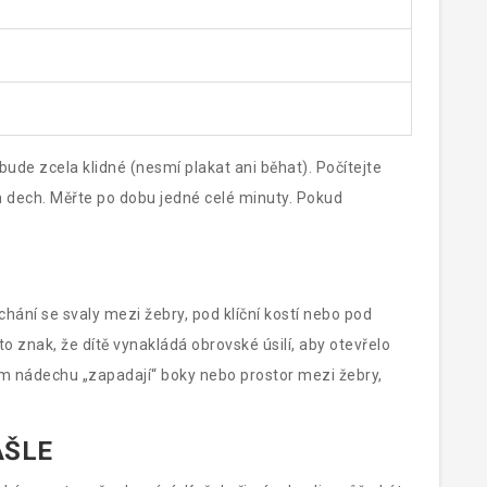
bude zcela klidné (nesmí plakat ani běhat). Počítejte
n dech. Měřte po dobu jedné celé minuty. Pokud
chání se svaly mezi žebry, pod klíční kostí nebo pod
to znak, že dítě vynakládá obrovské úsilí, aby otevřelo
dém nádechu „zapadají“ boky nebo prostor mezi žebry,
AŠLE