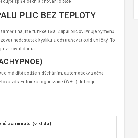
dujte spíše dech a chování dítěte.“
ALU PLIC BEZ TEPLOTY
aměřit na jiné funkce těla. Zápal plic ovlivňuje výměnu
zovat nedostatek kyslíku a odstraňovat oxid uhličitý. To
e pozorovat doma.
TACHYPNOE)
Pokud má dítě potíže s dýcháním, automaticky začne
Světová zdravotnická organizace (WHO) definuje
hů za minutu (v klidu)