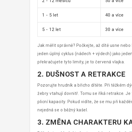
2 - 12 měsíců
50 a více
1 - 5 let
40 a více
5 - 12 let
30 a více
Jak měřit správně? Počkejte, až dítě usne nebo 
jeden úplný cyklus (nádech + výdech) jako jede
překračujete tyto limity, je to červená vlajka.
2. DUŠNOST A RETRAKCE
Pozorujte hrudník a břicho dítěte. Při těžkém dý
žebry vtahují dovnitř. Tomu se říká retrakce. Je 
plicní kapacity. Pokud vidíte, že se mu při kaž
nejedná se o běžný kašel.
3. ZMĚNA CHARAKTERU K