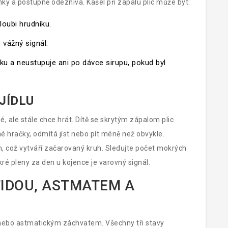
hký a postupně odeznívá. Kašel při zápalu plic může být:
loubi hrudníku.
 vážný signál.
ku a neustupuje ani po dávce sirupu, pokud byl
JÍDLU
 ale stále chce hrát. Dítě se skrytým zápalom plic
é hračky, odmítá jíst nebo pít méně než obvykle.
h, což vytváří začarovaný kruh. Sledujte počet mokrých
ré pleny za den u kojence je varovný signál.
TIDOU, ASTMATEM A
u nebo astmatickým záchvatem. Všechny tři stavy