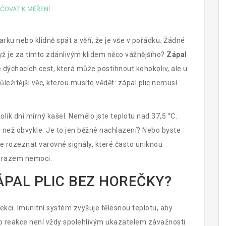
ČOVAT K MĚŘENÍ
 parku nebo klidně spát a věří, že je vše v pořádku. Žádné
dyž je za tímto zdánlivým klidem něco vážnějšího?
Zápal
ce dýchacích cest, která může postihnout kohokoliv, ale u
ležitější věc, kterou musíte vědět: zápal plic nemusí
olik dní mírný kašel. Nemělo jste teplotu nad 37,5 °C.
i než obvykle. Je to jen běžné nachlazení? Nebo byste
 rozeznat varovné signály, které často uniknou
obrazem nemoci.
ÁPAL PLIC BEZ HOREČKY?
ekci. Imunitní systém zvyšuje tělesnou teplotu, aby
ato reakce není vždy spolehlivým ukazatelem závažnosti