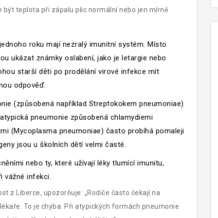
být teplota při zápalu plic normální nebo jen mírně
ednoho roku mají nezralý imunitní systém. Místo
u ukázat známky oslabení, jako je letargie nebo
ou starší děti po prodělání virové infekce mít
lnou odpověď.
onie (způsobená například Streptokokem pneumoniae)
, atypická pneumonie způsobená chlamydiemi
mi (
Mycoplasma pneumoniae
) často probíhá pomaleji
geny jsou u školních dětí velmi časté.
ními nebo ty, které užívají léky tlumící imunitu,
 vážné infekci.
ost z Liberce, upozorňuje: „Rodiče často čekají na
 lékaře. To je chyba. Při atypických formách pneumonie