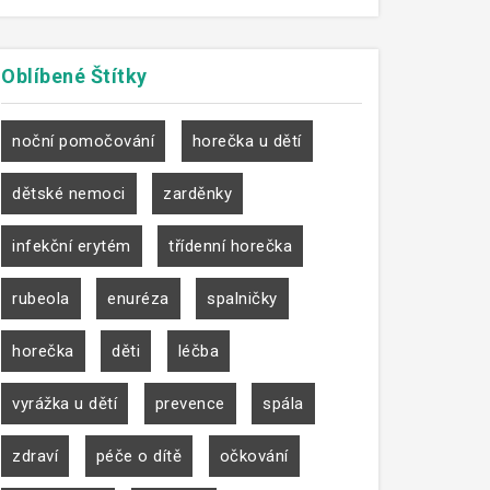
Oblíbené
Štítky
noční pomočování
horečka u dětí
dětské nemoci
zarděnky
infekční erytém
třídenní horečka
rubeola
enuréza
spalničky
horečka
děti
léčba
vyrážka u dětí
prevence
spála
zdraví
péče o dítě
očkování