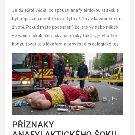
Je důležité vědět, co spouští anafylaktickou reakci, a
být připraven identifikovat tyto příčiny v každodenním
životě. Pokud máte podezření, že jste vy nebo někdo
ve vašem okolí alergický na nějaký faktor, je vhodné
konzultovat to s lékařem a provést alergologické testy
pro potvrzení. Připravenost a informovanost mohou
zachránit život.
PŘÍZNAKY
ANAFYLAKTICKÉHO ŠOKU