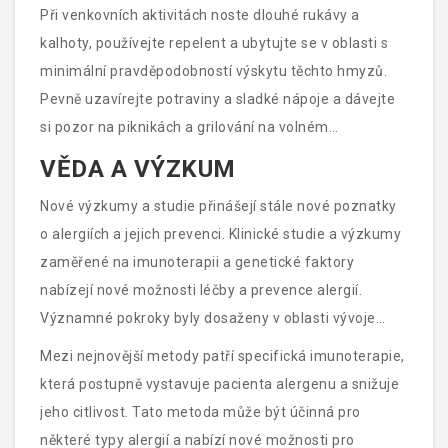
epinefrinový autoinjektor a vyhněte se oblastem, kde
Při venkovních aktivitách noste dlouhé rukávy a
jsou včely, vosy nebo sršně aktivní.
kalhoty, používejte repelent a ubytujte se v oblasti s
minimální pravděpodobností výskytu těchto hmyzů.
Pevně uzavírejte potraviny a sladké nápoje a dávejte
si pozor na piknikách a grilování na volném
prostranství.
VĚDA A VÝZKUM
Nové výzkumy a studie přinášejí stále nové poznatky
o alergiích a jejich prevenci. Klinické studie a výzkumy
zaměřené na imunoterapii a genetické faktory
nabízejí nové možnosti léčby a prevence alergií.
Významné pokroky byly dosaženy v oblasti vývoje
nových léků a léčebných postupů, které mohou
Mezi nejnovější metody patří specifická imunoterapie,
alergikům nabídnout lepší kvalitu života.
která postupně vystavuje pacienta alergenu a snižuje
jeho citlivost. Tato metoda může být účinná pro
některé typy alergií a nabízí nové možnosti pro