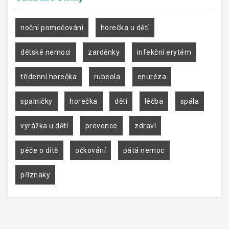
noční pomočování
horečka u dětí
dětské nemoci
zarděnky
infekční erytém
třídenní horečka
rubeola
enuréza
spalničky
horečka
děti
léčba
spála
vyrážka u dětí
prevence
zdraví
péče o dítě
očkování
pátá nemoc
příznaky