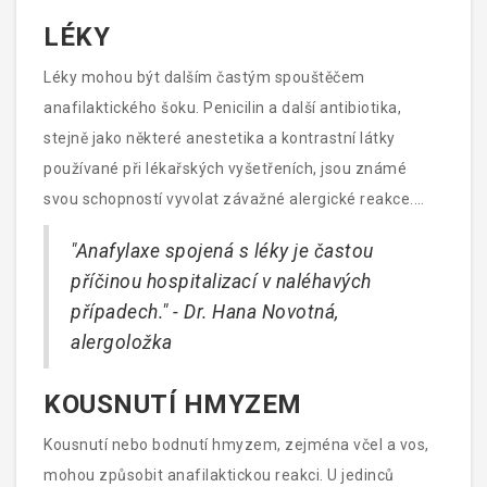
může způsobit vážnou reakci. Pokud někdo ve vašem
LÉKY
okolí má známou potravinovou alergii, je důležité se
Léky mohou být dalším častým spouštěčem
vyvarovat přímého kontaktu této osoby s alergeny.
anafilaktického šoku. Penicilin a další antibiotika,
stejně jako některé anestetika a kontrastní látky
používané při lékařských vyšetřeních, jsou známé
svou schopností vyvolat závažné alergické reakce.
Reakcí na lék může být kromě vyrážky také
"Anafylaxe spojená s léky je častou
anafylaktický šok, což je důvod, proč je důležité být
příčinou hospitalizací v naléhavých
opatrný při užívání nových nebo neznámých léků.
případech." - Dr. Hana Novotná,
alergoložka
KOUSNUTÍ HMYZEM
Kousnutí nebo bodnutí hmyzem, zejména včel a vos,
mohou způsobit anafilaktickou reakci. U jedinců