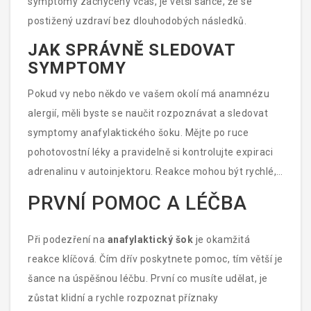
symptomy zachyceny včas, je větší šance, že se
postižený uzdraví bez dlouhodobých následků.
JAK SPRÁVNĚ SLEDOVAT
SYMPTOMY
Pokud vy nebo někdo ve vašem okolí má anamnézu
alergií, měli byste se naučit rozpoznávat a sledovat
symptomy anafylaktického šoku. Mějte po ruce
pohotovostní léky a pravidelně si kontrolujte expiraci
adrenalinu v autoinjektoru. Reakce mohou být rychlé,
takže se nespoléhejte pouze na vlastní úsudek a vždy
PRVNÍ POMOC A LÉČBA
buďte připraveni vyhledat lékařskou pomoc.
Při podezření na
anafylaktický šok
je okamžitá
reakce klíčová. Čím dřív poskytnete pomoc, tím větší je
šance na úspěšnou léčbu. První co musíte udělat, je
zůstat klidní a rychle rozpoznat příznaky