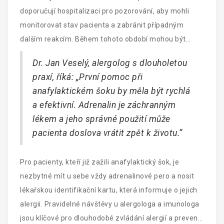
doporučují hospitalizaci pro pozorování, aby mohli
monitorovat stav pacienta a zabránit případným
dalším reakcím. Během tohoto období mohou být
podány další léky jako antihistaminika nebo
Dr. Jan Veselý, alergolog s dlouholetou
kortikosteroidy, které pomáhají snižovat zánět a
praxí, říká: „První pomoc při
zabránit dalším reakcím.
anafylaktickém šoku by měla být rychlá
a efektivní. Adrenalin je záchranným
lékem a jeho správné použití může
pacienta doslova vrátit zpět k životu.“
Pro pacienty, kteří již zažili anafylaktický šok, je
nezbytné mít u sebe vždy adrenalinové pero a nosit
lékařskou identifikační kartu, která informuje o jejich
alergii. Pravidelné návštěvy u alergologa a imunologa
jsou klíčové pro dlouhodobé zvládání alergií a prevenci