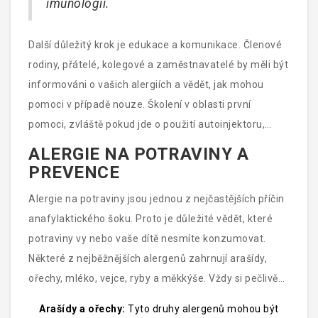
imunologii.
Další důležitý krok je edukace a komunikace. Členové
rodiny, přátelé, kolegové a zaměstnavatelé by měli být
informováni o vašich alergiích a vědět, jak mohou
pomoci v případě nouze. Školení v oblasti první
pomoci, zvláště pokud jde o použití autoinjektoru,
může zachránit život.
ALERGIE NA POTRAVINY A
PREVENCE
Alergie na potraviny jsou jednou z nejčastějších příčin
anafylaktického šoku. Proto je důležité vědět, které
potraviny vy nebo vaše dítě nesmíte konzumovat.
Některé z nejběžnějších alergenů zahrnují arašídy,
ořechy, mléko, vejce, ryby a měkkýše. Vždy si pečlivě
přečtěte etikety potravin a buďte si vědomi skrytých
Arašídy a ořechy:
Tyto druhy alergenů mohou být