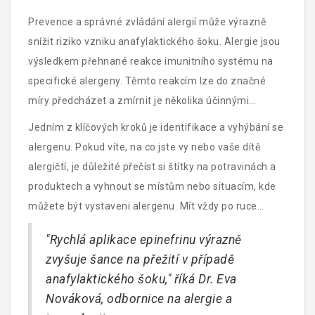
Prevence a správné zvládání alergií může výrazně
snížit riziko vzniku anafylaktického šoku. Alergie jsou
výsledkem přehnané reakce imunitního systému na
specifické alergeny. Těmto reakcím lze do značné
míry předcházet a zmírnit je několika účinnými
způsoby.
Jedním z klíčových kroků je identifikace a vyhýbání se
alergenu. Pokud víte, na co jste vy nebo vaše dítě
alergičtí, je důležité přečíst si štítky na potravinách a
produktech a vyhnout se místům nebo situacím, kde
můžete být vystaveni alergenu. Mít vždy po ruce
epinefrinový autoinjektor (například EpiPen) je
"Rychlá aplikace epinefrinu výrazně
zásadní, zvláště pokud máte závažné alergie.
zvyšuje šance na přežití v případě
anafylaktického šoku," říká Dr. Eva
Nováková, odbornice na alergie a