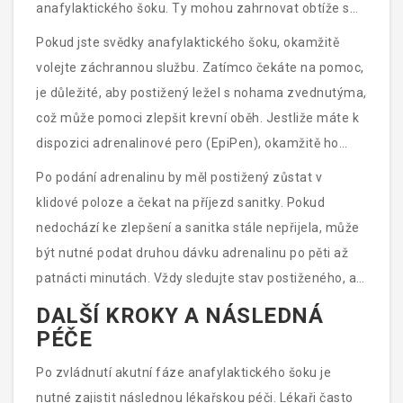
anafylaktického šoku. Ty mohou zahrnovat obtíže s
dýcháním, otoky obličeje nebo krku, vyrážky a prudké
Pokud jste svědky anafylaktického šoku, okamžitě
zhoršení celkového zdraví.
volejte záchrannou službu. Zatímco čekáte na pomoc,
je důležité, aby postižený ležel s nohama zvednutýma,
což může pomoci zlepšit krevní oběh. Jestliže máte k
dispozici adrenalinové pero (EpiPen), okamžitě ho
použijte podle pokynů. Adrenalin je velmi účinný lék,
Po podání adrenalinu by měl postižený zůstat v
který rychle obrací účinky anafylaktické reakce. Vždy
klidové poloze a čekat na příjezd sanitky. Pokud
kontrolujte datum platnosti adrenalinu a naučte se
nedochází ke zlepšení a sanitka stále nepřijela, může
správně používat aplikátor.
být nutné podat druhou dávku adrenalinu po pěti až
patnácti minutách. Vždy sledujte stav postiženého, a
pokud se stav zhoršuje, buďte připraveni na
DALŠÍ KROKY A NÁSLEDNÁ
resuscitaci.
PÉČE
Po zvládnutí akutní fáze anafylaktického šoku je
nutné zajistit následnou lékařskou péči. Lékaři často