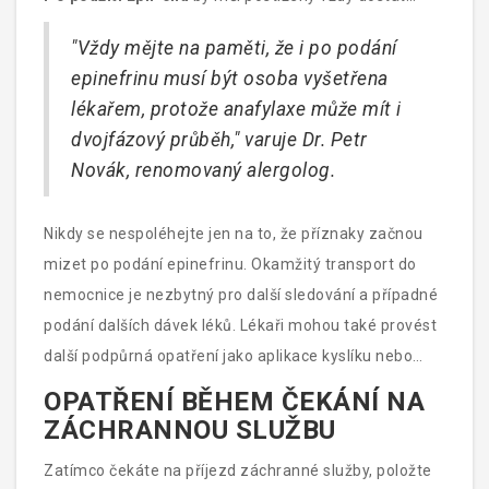
odbornou lékařskou péči, protože příznaky se mohou
"Vždy mějte na paměti, že i po podání
vrátit, když efekt injekce pomine.
epinefrinu musí být osoba vyšetřena
lékařem, protože anafylaxe může mít i
dvojfázový průběh," varuje Dr. Petr
Novák, renomovaný alergolog.
Nikdy se nespoléhejte jen na to, že příznaky začnou
mizet po podání epinefrinu. Okamžitý transport do
nemocnice je nezbytný pro další sledování a případné
podání dalších dávek léků. Lékaři mohou také provést
další podpůrná opatření jako aplikace kyslíku nebo
intravenózní infuze tekutin, aby stabilizovali stav
OPATŘENÍ BĚHEM ČEKÁNÍ NA
pacienta.
ZÁCHRANNOU SLUŽBU
Zatímco čekáte na příjezd záchranné služby, položte