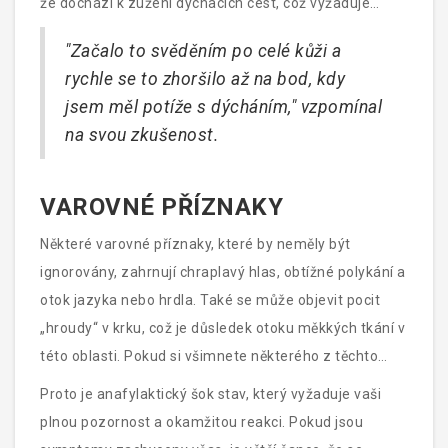
že dochází k zúžení dýchacích cest, což vyžaduje
okamžitý zásah. Například můj známý Pepa měl
"Začalo to svěděním po celé kůži a
anafylaktický šok po bodnutí včelou.
rychle se to zhoršilo až na bod, kdy
jsem měl potíže s dýcháním," vzpomínal
na svou zkušenost.
VAROVNÉ PŘÍZNAKY
Některé varovné příznaky, které by neměly být
ignorovány, zahrnují chraplavý hlas, obtížné polykání a
otok jazyka nebo hrdla. Také se může objevit pocit
„hroudy“ v krku, což je důsledek otoku měkkých tkání v
této oblasti. Pokud si všimnete některého z těchto
příznaků u sebe nebo u někoho jiného, je důležité
Proto je anafylaktický šok stav, který vyžaduje vaši
jednat rychle a přivolat pomoc.
plnou pozornost a okamžitou reakci. Pokud jsou