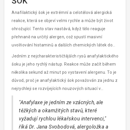
ŠOK
Anafilaktický šok je extrémní a celotělová alergická
reakce, která se objeví velmi rychle a může být život
ohrožující. Tento stav nastává, když tělo reaguje
přehnaně na určitý alergen, což spustí masivní
uvolňování histaminů a dalších chemických látek do
krevního oběhu. Tyto chemikálie způsobují zánět,
Jedním z nejcharakterističtějších rysů anafylaktického
stažení dýchacích cest, pokles krevního tlaku a mnoho
šoku je jeho rychlý nástup. Reakce může začít během
dalších závažných příznaků.
několika sekund až minut po vystavení alergenu. To je
důvod, proč je anafylaktický šok považován za jednu z
nejrychleji se rozvíjejících nouzových situací v
medicíně. Lidé, kteří takovou alergii mají, by měli vždy
"Anafylaxe je jedním ze vzácných, ale
mít u sebe injektor epinefrinu, který může pomoci
těžkých a okamžitých stavů, které
zmírnit příznaky, dokud nedorazí profesionální pomoc.
vyžadují rychlou lékařskou intervenci,"
říká Dr. Jana Svobodová, alergoložka a