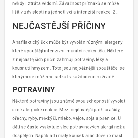
někdy i ztráta vědomí. Závažnost příznaků se může
lišit v závislosti na jednotlivci a intenzitě reakce. Z
tohoto důvodu je důležité mít povědomí o vlastních
NEJČASTĚJŠÍ PŘÍČINY
alergiích a být připraven jednat rychle.
Anafilaktický šok může být vyvolán různými alergeny,
které spouštějí intenzivní imunitní reakci těla. Některé
z nejčastějších příčin zahrnují potraviny, léky a
kousnutí hmyzem. Toto jsou nejběžnější spouštěče, se
kterými se můžeme setkat v každodenním životě.
POTRAVINY
Některé potraviny jsou známé svou schopností vyvolat
silné alergické reakce. Mezi nejčastější patří arašídy,
ořechy, ryby, měkkýši, mléko, vejce, sója a pšenice. U
dětí se často vyskytuje více potravinových alergií než u
dospělých. Například i malý kousek arašídového másla