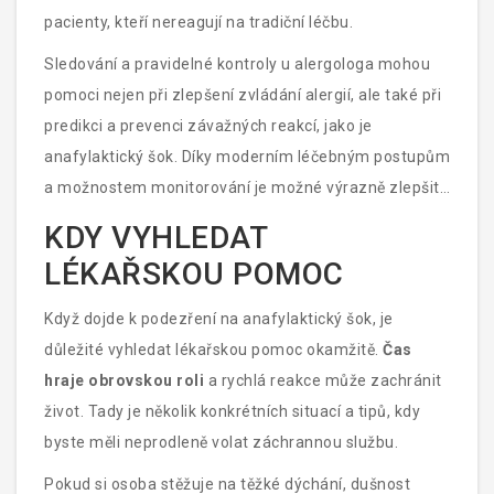
pacienty, kteří nereagují na tradiční léčbu.
Sledování a pravidelné kontroly u alergologa mohou
pomoci nejen při zlepšení zvládání alergií, ale také při
predikci a prevenci závažných reakcí, jako je
anafylaktický šok. Díky moderním léčebným postupům
a možnostem monitorování je možné výrazně zlepšit
život lidí s alergiemi a minimalizovat riziko závažných
KDY VYHLEDAT
komplikací.
LÉKAŘSKOU POMOC
Když dojde k podezření na anafylaktický šok, je
důležité vyhledat lékařskou pomoc okamžitě.
Čas
hraje obrovskou roli
a rychlá reakce může zachránit
život. Tady je několik konkrétních situací a tipů, kdy
byste měli neprodleně volat záchrannou službu.
Pokud si osoba stěžuje na těžké dýchání, dušnost