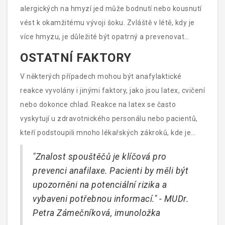
alergických na hmyzí jed může bodnutí nebo kousnutí
vést k okamžitému vývoji šoku. Zvláště v létě, kdy je
více hmyzu, je důležité být opatrný a prevenovat
bodnutí. Používání repelentů a vyhledávání lékařské
OSTATNÍ FAKTORY
pomoci po bodnutí je klíčové pro osoby s potvrzenou
V některých případech mohou být anafylaktické
alergií.
reakce vyvolány i jinými faktory, jako jsou latex, cvičení
nebo dokonce chlad. Reakce na latex se často
vyskytují u zdravotnického personálu nebo pacientů,
kteří podstoupili mnoho lékařských zákroků, kde je
latex běžně používán. Fyzická aktivita nebo vystavení
"Znalost spouštěčů je klíčová pro
extrémním teplotám může také způsobit
prevenci anafilaxe. Pacienti by měli být
anafylaktickou reakci u citlivých jedinců.
upozorněni na potenciální rizika a
vybaveni potřebnou informací." - MUDr.
Petra Zámečníková, imunoložka