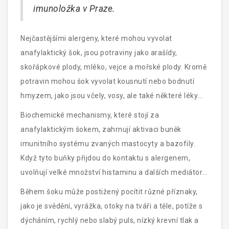
imunoložka v Praze.
Nejčastějšími alergeny, které mohou vyvolat
anafylaktický šok, jsou potraviny jako arašídy,
skořápkové plody, mléko, vejce a mořské plody. Kromě
potravin mohou šok vyvolat kousnutí nebo bodnutí
hmyzem, jako jsou včely, vosy, ale také některé léky
včetně antibiotik a anestetik. Někdy může reakci
Biochemické mechanismy, které stojí za
spustit i kontakt s latexem nebo intenzivní fyzická
anafylaktickým šokem, zahrnují aktivaci buněk
námaha.
imunitního systému zvaných mastocyty a bazofily.
Když tyto buňky přijdou do kontaktu s alergenem,
uvolňují velké množství histaminu a dalších mediátorů
zánětu. Histamin je hlavní látkou, která vede ke zúžení
Během šoku může postižený pocítit různé příznaky,
dýchacích cest, rozšíření cév a poklesu krevního tlaku,
jako je svědění, vyrážka, otoky na tváři a těle, potíže s
což jsou všechno typické příznaky anafylaxe.
dýcháním, rychlý nebo slabý puls, nízký krevní tlak a