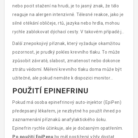
nebo pocit stažení na hrudi, je to jasný znak, že tělo
reaguje na alergen intenzivně. Tělesné reakce, jako je
silné otékání obličeje, rtů, jazyka nebo hrdla, mohou
rychle zablokovat dýchací cesty. V takovém případě je
důležité neváhat a ihned volat pomoc.
Další znepokojivý příznak, který vyžaduje okamžitou
pozornost, je prudký pokles krevního tlaku. To může
způsobit závratě, slabost, zmatenost nebo dokonce
ztrátu vědomí. Měření krevního tlaku doma může být
užitečné, ale pokud nemáte k dispozici monitor
krevního tlaku, dá se stav posoudit podle blikání nebo
POUŽITÍ EPINEFRINU
tmavnutí před očima, neschopnosti stát nebo sedět
Pokud má osoba epinefrinový auto-injektor (EpiPen)
vzpřímeně bez podpory a podobně.
předepsaný lékařem, je nezbytné ho použít ihned po
zaznamenání příznaků anafylaktického šoku.
Epinefrin rychle účinkuje, ale je dočasným opatřením.
Po použití EpiPenu
by měl postižený vždy dostat