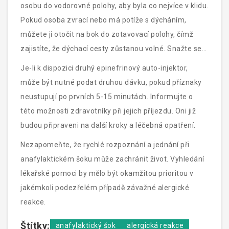
osobu do vodorovné polohy, aby byla co nejvíce v klidu.
Pokud osoba zvrací nebo má potíže s dýcháním,
můžete ji otočit na bok do zotavovací polohy, čímž
zajistíte, že dýchací cesty zůstanou volné. Snažte se
zachovat klid, mluvte s postiženým uklidňujícím
Je-li k dispozici druhý epinefrinový auto-injektor,
tónem a sledujte jeho stav.
může být nutné podat druhou dávku, pokud příznaky
neustupují po prvních 5-15 minutách. Informujte o
této možnosti zdravotníky při jejich příjezdu. Oni již
budou připraveni na další kroky a léčebná opatření.
Nezapomeňte, že rychlé rozpoznání a jednání při
anafylaktickém šoku může zachránit život. Vyhledání
lékařské pomoci by mělo být okamžitou prioritou v
jakémkoli podezřelém případě závažné alergické
reakce.
Štítky:
anafylaktický šok
alergická reakce