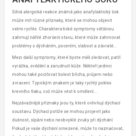
Silná alergická reakce známá jako anafylaktický šok
může mít různé příznaky, které se mohou objevit
velmi rychle. Charakteristické symptomy většinou
zahrnují náhlé zhoršení stavu, které může zahrnovat
problémy s dýcháním, pocením, slabost a závratě.
Může tu být i výrazný otok v oblasti obličeje a krku, což
Mezi další symptomy, které byste měli sledovat, patří
je velmi nebezpečné, protože může způsobit zúžení
vyrážka, svědění a zarudnutí kůže. Někteří jedinci
dýchacích cest.
mohou také pociťovat bolest břicha, průjem nebo
zvracení. Typickým znakem je taky rychlý pokles
krevního tlaku, což může vést k omdlení.
Kardiovaskulární příznaky zahrnují bušení srdce a
Nejzávažnější příznaky jsou ty, které ovlivňují dýchací
nepravidelný tep.
soustavu. Dýchací potíže se mohou projevit jako
dušnost, sípání nebo neobvyklé zvuky při dýchání.
Pokud je vaše dýchání omezené, může to naznačovat,