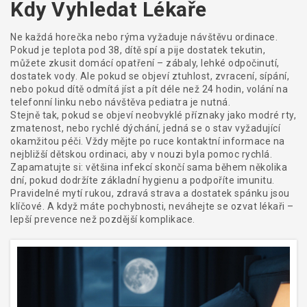
Kdy Vyhledat Lékaře
Ne každá horečka nebo rýma vyžaduje návštěvu ordinace.
Pokud je teplota pod 38, dítě spí a pije dostatek tekutin,
můžete zkusit domácí opatření – zábaly, lehké odpočinutí,
dostatek vody. Ale pokud se objeví ztuhlost, zvracení, sípání,
nebo pokud dítě odmítá jíst a pít déle než 24 hodin, volání na
telefonní linku nebo návštěva pediatra je nutná.
Stejně tak, pokud se objeví neobvyklé příznaky jako modré rty,
zmatenost, nebo rychlé dýchání, jedná se o stav vyžadující
okamžitou péči. Vždy mějte po ruce kontaktní informace na
nejbližší dětskou ordinaci, aby v nouzi byla pomoc rychlá.
Zapamatujte si: většina infekcí skončí sama během několika
dní, pokud dodržíte základní hygienu a podpoříte imunitu.
Pravidelné mytí rukou, zdravá strava a dostatek spánku jsou
klíčové. A když máte pochybnosti, neváhejte se ozvat lékaři –
lepší prevence než pozdější komplikace.