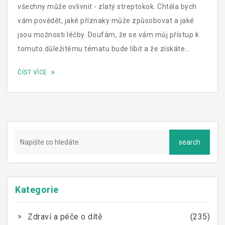
všechny může ovlivnit - zlatý streptokok. Chtěla bych
vám povědět, jaké příznaky může způsobovat a jaké
jsou možnosti léčby. Doufám, že se vám můj přístup k
tomuto důležitému tématu bude líbit a že získáte
nějaké nové poznatky. Nezapomeňte, prevence je vždy
ČÍST VÍCE
lepší než léčba!
Kategorie
Zdraví a péče o dítě
(235)