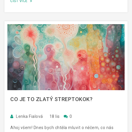
ČÍST VÍCE
CO JE TO ZLATÝ STREPTOKOK?
Lenka Fialová
18 lis
0
Ahoj všem! Dnes bych chtěla mluvit o něčem, co nás