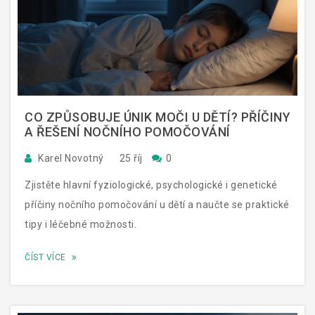
CO ZPŮSOBUJE ÚNIK MOČI U DĚTÍ? PŘÍČINY
A ŘEŠENÍ NOČNÍHO POMOČOVÁNÍ
Karel Novotný
25 říj
0
Zjistěte hlavní fyziologické, psychologické i genetické
příčiny nočního pomočování u dětí a naučte se praktické
tipy i léčebné možnosti.
ČÍST VÍCE