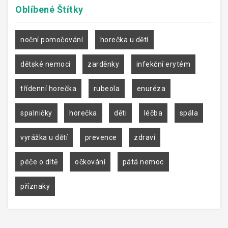
Oblíbené
Štítky
noční pomočování
horečka u dětí
dětské nemoci
zarděnky
infekční erytém
třídenní horečka
rubeola
enuréza
spalničky
horečka
děti
léčba
spála
vyrážka u dětí
prevence
zdraví
péče o dítě
očkování
pátá nemoc
příznaky