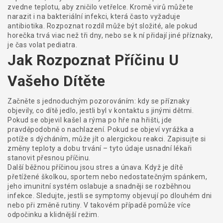
zvedne teplotu, aby zničilo vetřelce. Kromě virů můžete
narazit i na bakteriální infekci, která často vyžaduje
antibiotika. Rozpoznat rozdíl může být složité, ale pokud
horečka trvá viac než tři dny, nebo se k ní přidají jiné příznaky,
je čas volat pediatra.
Jak Rozpoznat Příčinu U
Vašeho Dítěte
Začněte s jednoduchým pozorováním: kdy se příznaky
objevily, co dítě jedlo, jestli byl v kontaktu s jinými dětmi.
Pokud se objevil kašel a rýma po hře na hřišti, jde
pravděpodobně o nachlazení. Pokud se objeví vyrážka a
potíže s dýcháním, může jít o alergickou reakci. Zapisujte si
změny teploty a dobu trvání – tyto údaje usnadní lékaři
stanovit přesnou příčinu.
Další běžnou příčinou jsou stres a únava. Když je dítě
přetížené školkou, sportem nebo nedostatečným spánkem,
jeho imunitní systém oslabuje a snadněji se rozběhnou
infekce. Sledujte, jestli se symptomy objevují po dlouhém dni
nebo při změně rutiny. V takovém případě pomůže více
odpočinku a klidnější režim.