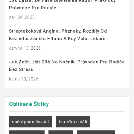
Jak Zjistit, Že Vaše Dítě Nemá Ráďo? Praktický
Průvodce Pro Rodiče
září 24, 2025
Streptokoková Angína: Příznaky, Rozdíly Od
Běžného Zánětu Hltanu A Kdy Volat Lékaře
června 13, 2026
Jak Začít Učit Dítě Na Nočník: Průvodce Pro Rodiče
Bez Stresu
ledna 10, 2026
Oblíbené
Štítky
noční pomočování
horečka u dětí