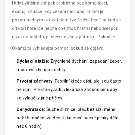
I když většina chřipek proběhne bez komplikací,
existují situace, kdy čekání není opcí. U dětí je
pozoruhodným ukazatelem tzv. "ruční test": pokud se
dítě při horečce nechá obejmut, hrát si nebo alespoň
dívat na tabletu, je obvykle vše v pořádku. Pokud je
však pláčivé, neklidné a nelze ho uklidnit ani po podání
Okamžitě vyhledejte pomoc, pokud se objeví:
antipyretika, je to varovný signál.
Dýchací obtíže:
Zrychlené dýchání, zapadání žeber,
modravé rty nebo nehty.
Prvotní záchvaty:
Febrilní křeče děsí, ale jsou často
benigní. Přesto vyžadují lékařské zhodnocení, aby
se vyloučily jiné příčiny.
Dehydratace:
Suché sliznice, pláč bez slz, méně
než tři močení za den (u kojenců suché plínky déle
než 6 hodin).