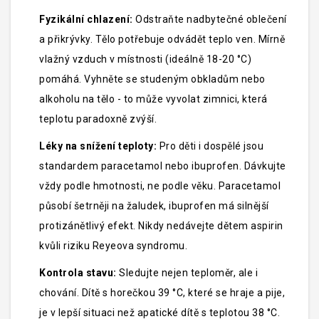
teplota stoupne výše nebo pokud dítě trpí dehydratací
Fyzikální chlazení:
Odstraňte nadbytečné oblečení
a bolestmi.
a přikrývky. Tělo potřebuje odvádět teplo ven. Mírně
vlažný vzduch v místnosti (ideálně 18-20 °C)
pomáhá. Vyhněte se studeným obkladům nebo
alkoholu na tělo - to může vyvolat zimnici, která
teplotu paradoxně zvýší.
Léky na snížení teploty:
Pro děti i dospělé jsou
standardem paracetamol nebo ibuprofen. Dávkujte
vždy podle hmotnosti, ne podle věku. Paracetamol
působí šetrněji na žaludek, ibuprofen má silnější
protizánětlivý efekt. Nikdy nedávejte dětem aspirin
kvůli riziku Reyeova syndromu.
Kontrola stavu:
Sledujte nejen teploměr, ale i
chování. Dítě s horečkou 39 °C, které se hraje a pije,
je v lepší situaci než apatické dítě s teplotou 38 °C.