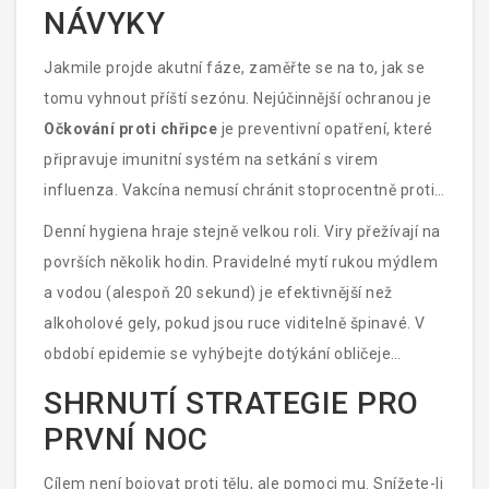
NÁVYKY
Jakmile projde akutní fáze, zaměřte se na to, jak se
tomu vyhnout příští sezónu. Nejúčinnější ochranou je
Očkování proti chřipce
je
preventivní opatření, které
připravuje imunitní systém na setkání s virem
influenza
. Vakcína nemusí chránit stoprocentně proti
všem kmenům, ale výrazně snižuje riziko těžkého
Denní hygiena hraje stejně velkou roli. Viry přežívají na
průběhu a hospitalizace.
Doporučuje se ji podat
površích několik hodin. Pravidelné mytí rukou mýdlem
každoročně před začátkem sezóny, ideálně v říjnu
a vodou (alespoň 20 sekund) je efektivnější než
nebo listopadu.
alkoholové gely, pokud jsou ruce viditelně špinavé. V
období epidemie se vyhýbejte dotýkání obličeje
neomytýma rukama - virus vstupuje do těla primárně
SHRNUTÍ STRATEGIE PRO
očima, nosem a ústy.
PRVNÍ NOC
Cílem není bojovat proti tělu, ale pomoci mu. Snížete-li