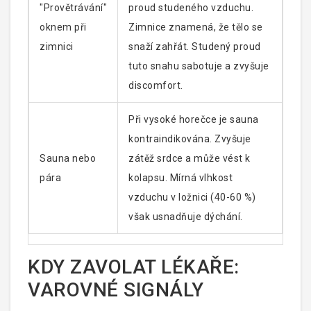
"Provětrávání"
proud studeného vzduchu.
oknem při
Zimnice znamená, že tělo se
zimnici
snaží zahřát. Studený proud
tuto snahu sabotuje a zvyšuje
discomfort.
Při vysoké horečce je sauna
kontraindikována. Zvyšuje
Sauna nebo
zátěž srdce a může vést k
pára
kolapsu. Mírná vlhkost
vzduchu v ložnici (40-60 %)
však usnadňuje dýchání.
KDY ZAVOLAT LÉKAŘE:
VAROVNÉ SIGNÁLY