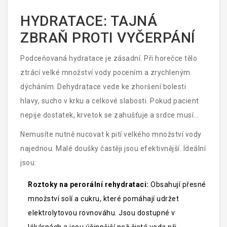
HYDRATACE: TAJNÁ
ZBRAŇ PROTI VYČERPÁNÍ
Podceňovaná hydratace je zásadní. Při horečce tělo
ztrácí velké množství vody pocením a zrychleným
dýcháním. Dehydratace vede ke zhoršení bolesti
hlavy, sucho v krku a celkové slabosti. Pokud pacient
nepije dostatek, krvetok se zahušťuje a srdce musí
pracovat tvrději.
Nemusíte nutně nucovat k pití velkého množství vody
najednou. Malé doušky častěji jsou efektivnější. Ideální
jsou:
Roztoky na perorální rehydrataci:
Obsahují přesné
množství solí a cukru, které pomáhají udržet
elektrolytovou rovnováhu. Jsou dostupné v