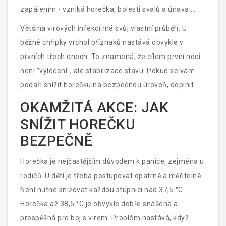
zajistit, aby další dny byly snesitelnější. A pokud jde o
zapálením - vzniká horečka, bolesti svalů a únava.
Horečka u dětí
je
fyziologická reakce těla na infekci,
Tyto příznaky nejsou chybou, jsou to nástroje obrany.
Většina virových infekcí má svůj vlastní průběh. U
která pomáhá bojovat proti patogenům
, její správná
Když se pokusíte potlačit všechny příznaky najednou
běžné chřipky vrchol příznaků nastává obvykle v
interpretace a úprava jsou klíčové pro bezpečnost i
bez cílení, často jen maskujete skutečný stav, aniž
prvních třech dnech. To znamená, že cílem první noci
pohodlí nemocného.
byste pomohli samotnému procesu uzdravení.
není "vyléčení", ale stabilizace stavu. Pokud se vám
podaří snížit horečku na bezpečnou úroveň, doplnit
tekutiny a umožnit hluboký spánek, uděláte pro
OKAMŽITÁ AKCE: JAK
imunitní systém maximum. Spánek je totiž jedinou
SNÍŽIT HOREČKU
dobou, kdy tělo může soustředit energii na produkci
BEZPEČNĚ
protilátek a regeneraci poškozených tkání.
Horečka je nejčastějším důvodem k panice, zejména u
rodičů. U dětí je třeba postupovat opatrně a měřitelně.
Není nutné snižovat každou stupnici nad 37,5 °C.
Horečka až 38,5 °C je obvykle dobře snášena a
prospěšná pro boj s virem. Problém nastává, když