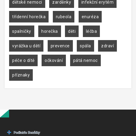
dětské nemoci
zarděnky
infekční erytém
třídenní horečka
rubeola
enuréza
spalničky
horečka
děti
léčba
vyrážka u dětí
prevence
spála
zdraví
péče o dítě
očkování
pátá nemoc
příznaky