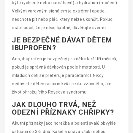
být zrychlené nebo namáhavé) a hydration (močení).
Velkým varovným signálem je extrémní apatie,
neochota pít nebo pláč, který nelze ukončit. Pokud
máte pocit, že je něco špatně, důvěřujte svému
instinktu a kontaktujte lékaře.
JE BEZPEČNÉ DÁVAT DĚTEM
IBUPROFEN?
Ano, ibuprofen je bezpečný pro děti starší tří měsíců,
pokud je správně dávkován podle hmotnosti. U
mladších dětí se preferuje paracetamol. Nikdy
nedávejte dětem aspirin kvůli riziku vzácného, ale
život ohrožujícího Reyeova syndromu.
JAK DLOUHO TRVÁ, NEŽ
ODEZNÍ PŘÍZNAKY CHŘIPKY?
Akutní příznaky jako horečka a bolesti svalů obvykle
ustupují do 3-5 dnů. Kašel a únava však mohou