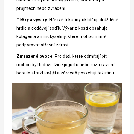
lékárnách a jsou účinnější než čistá voda při
průjmech nebo zvracení.
Téčky a vývary:
Hřejivé tekutiny uklidňují drážděné
hrdlo a dodávají sodík. Vývar z kostí obsahuje
kolagen a aminokyseliny, které mohou mírně
podporovat střevní zdraví.
Zmrazené ovoce:
Pro děti, které odmítají pít,
mohou být ledové lžíce jogurtu nebo rozmrazené
bobule atraktivnější a zároveň poskytují tekutinu.