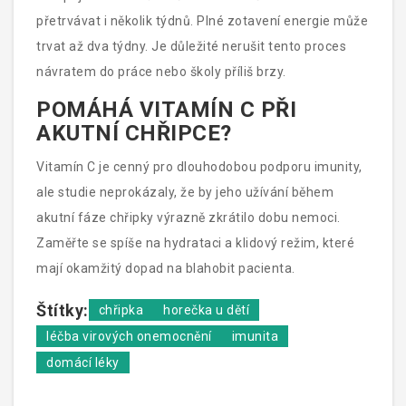
přetrvávat i několik týdnů. Plné zotavení energie může
trvat až dva týdny. Je důležité nerušit tento proces
návratem do práce nebo školy příliš brzy.
POMÁHÁ VITAMÍN C PŘI
AKUTNÍ CHŘIPCE?
Vitamín C je cenný pro dlouhodobou podporu imunity,
ale studie neprokázaly, že by jeho užívání během
akutní fáze chřipky výrazně zkrátilo dobu nemoci.
Zaměřte se spíše na hydrataci a klidový režim, které
mají okamžitý dopad na blahobit pacienta.
Štítky:
chřipka
horečka u dětí
léčba virových onemocnění
imunita
domácí léky