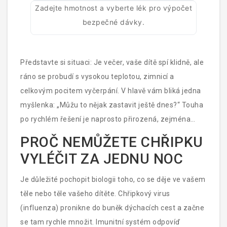
Zadejte hmotnost a vyberte lék pro výpočet
bezpečné dávky.
Představte si situaci: Je večer, vaše dítě spí klidně, ale
ráno se probudí s vysokou teplotou, zimnicí a
celkovým pocitem vyčerpání. V hlavě vám bliká jedna
myšlenka: „Můžu to nějak zastavit ještě dnes?“ Touha
po rychlém řešení je naprosto přirozená, zejména
když vidíte své dítě trpět. Realita je však trochu jiná.
PROČ NEMŮŽETE CHŘIPKU
Chřipka
je
závažné virové infekční onemocnění
VYLÉČIT ZA JEDNU NOC
způsobené virem influenza
, které obvykle vyžaduje
čas na to, aby se tělo dokázalo bránit.
Neexistuje
Je důležité pochopit biologii toho, co se děje ve vašem
žádný zázračný prostředek, který by virus vyhladil
těle nebo těle vašeho dítěte. Chřipkový virus
během několika hodin. Existují však osvědčené
(influenza) pronikne do buněk dýchacích cest a začne
metody, jak zmírnit příznaky, podpořit organismus a
se tam rychle množit. Imunitní systém odpovíď