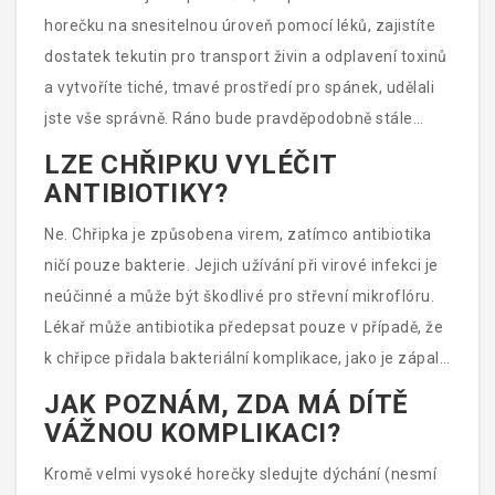
horečku na snesitelnou úroveň pomocí léků, zajistíte
dostatek tekutin pro transport živin a odplavení toxinů
a vytvoříte tiché, tmavé prostředí pro spánek, udělali
jste vše správně. Ráno bude pravděpodobně stále
horko a únava přetrvá, ale stav by měl být
LZE CHŘIPKU VYLÉČIT
stabilizovaný. Trpělivost a pozornost k varovným
ANTIBIOTIKY?
signálům jsou vaším nejdůležitějším nástrojem.
Ne. Chřipka je způsobena virem, zatímco antibiotika
ničí pouze bakterie. Jejich užívání při virové infekci je
neúčinné a může být škodlivé pro střevní mikroflóru.
Lékař může antibiotika předepsat pouze v případě, že
k chřipce přidala bakteriální komplikace, jako je zápal
plic nebo otitis.
JAK POZNÁM, ZDA MÁ DÍTĚ
VÁŽNOU KOMPLIKACI?
Kromě velmi vysoké horečky sledujte dýchání (nesmí