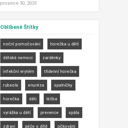
prosince 30, 2025
Oblíbené
Štítky
noční pomočování
horečka u dětí
dětské nemoci
zarděnky
infekční erytém
třídenní horečka
rubeola
enuréza
spalničky
horečka
děti
léčba
vyrážka u dětí
prevence
spála
zdraví
péče o dítě
očkování