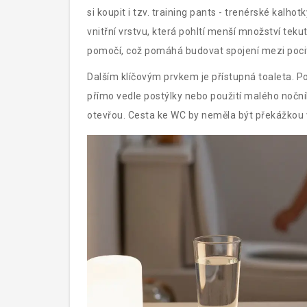
si koupit i tzv. training pants - trenérské kalho
vnitřní vrstvu, která pohltí menší množství teku
pomočí, což pomáhá budovat spojení mezi poci
Dalším klíčovým prvkem je přístupná toaleta. Po
přímo vedle postýlky nebo použití malého nočníh
otevřou. Cesta ke WC by neměla být překážkou 