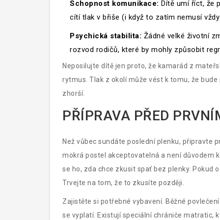
Schopnost komunikace:
Dítě umí říct, že
cítí tlak v břiše (i když to zatím nemusí vžd
Psychická stabilita:
Žádné velké životní z
rozvod rodičů, které by mohly způsobit regr
Neposilujte dítě jen proto, že kamarád z mateřsk
rytmus. Tlak z okolí může vést k tomu, že bude
zhorší.
PŘÍPRAVA PŘED PRVN
Než vůbec sundáte poslední plenku, připravte pro
mokrá postel akceptovatelná a není důvodem k t
se ho, zda chce zkusit spať bez plenky. Pokud 
Trvejte na tom, že to zkusíte později.
Zajistěte si potřebné vybavení. Běžné povlečen
se vyplatí. Existují speciální chrániče matrati