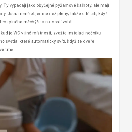
tky. Ty vypadají jako obyčejné pyžamové kalhoty, ale mají
tiny. Jsou méně objemné než pleny, takže dítě cítí, když
tem plného měchýře a nutností vstát.
kud je WC v jiné místnosti, zvažte instalaci nočníku
o světla, které automaticky svítí, když se dveře
ve tmě.