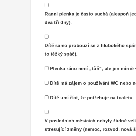
Ranní plenka je často suchá (alespoň je
dva tři dny).
Dítě samo probouzí se z hlubokého spán
to těžký spáč).
Plenka ráno není „tůň“, ale jen mírně 
Dítě má zájem o používání WC nebo n
Dítě umí říct, že potřebuje na toaletu.
V posledních měsících nebyly žádné vel
stresující změny (nemoc, rozvod, nová š