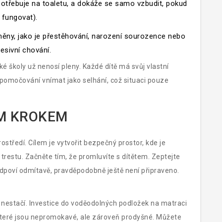
 potřebuje na toaletu, a dokáže se samo vzbudit, pokud
y fungovat).
měny, jako je přestěhování, narození sourozence nebo
esivní chování.
é školy už nenosí pleny. Každé dítě má svůj vlastní
 pomočování vnímat jako selhání, což situaci pouze
ÍM KROKEM
středí. Cílem je vytvořit bezpečný prostor, kde je
restu. Začněte tím, že promluvíte s dítětem. Zeptejte
odpoví odmítavě, pravděpodobně ještě není připraveno.
í nestačí. Investice do voděodolných podložek na matraci
c, které jsou nepromokavé, ale zároveň prodyšné. Můžete