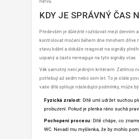
nervů.
KDY JE SPRÁVNÝ ČAS 
Především je důležité rozlišovat mezi denním a
kontrolovat močení během dne mnohem dříve ne
stavu bdění a dokáže reagovat na signály plného
uspaný a často nereaguje na tyto signály včas.
Věk samotný není jediným kritériem. Zatímco něk
potřebují až sedm nebo osm let. To je stále pov
vaše dítě splňuje následující podmínky, může b
Fyzická zralost:
Dítě umí udržet suchou pl
probuzení. Pokud je plenka ráno suchá pravi
Pochopení procesu:
Dítě chápe, co zname
WC. Nevadí mu myšlenka, že by mohlo pomoči