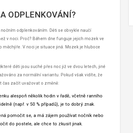
NA ODPLENKOVÁNÍ?
 nočním odplenkováním. Děti se obvykle naučí
ž v noci. Proč? Během dne funguje jejich mozek ve
 měchýře. V noci je situace jiná. Mozek je hluboce
teré děti jsou suché přes noc již ve dvou letech, jiné
ažováno za normální variantu. Pokud však vidíte, že
ýt čas začít uvažovat o změně:
enku alespoň několik hodin v řadě, včetně ranního
delně (např. v 50 % případů), je to dobrý znak.
ná pomočit se, a má zájem používat nočník nebo
t do postele, ale chce to zkusit jinak.