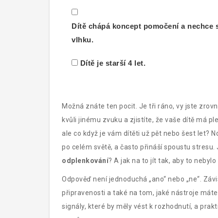
Dítě chápá koncept pomočení a nechce 
vlhku.
Dítě je starší 4 let.
Možná znáte ten pocit. Je tři ráno, vy jste zrov
kvůli jinému zvuku a zjistíte, že vaše dítě má pl
ale co když je vám dítěti už pět nebo šest let? 
po celém světě, a často přináší spoustu stresu. 
odplenkování
? A jak na to jít tak, aby to nebyl
Odpověď není jednoduchá „ano“ nebo „ne“. Závisí
připravenosti a také na tom, jaké nástroje máte
signály, které by měly vést k rozhodnutí, a prak