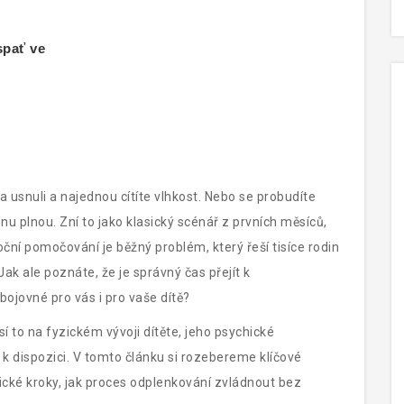
spať ve
na usnuli a najednou cítíte vlhkost. Nebo se probudíte
enu plnou. Zní to jako klasický scénář z prvních měsíců,
Noční pomočování je běžný problém, který řeší tisíce rodin
Jak ale poznáte, že je správný čas přejít k
o bojovné pro vás i pro vaše dítě?
 to na fyzickém vývoji dítěte, jeho psychické
 k dispozici. V tomto článku si rozebereme klíčové
tické kroky, jak proces odplenkování zvládnout bez