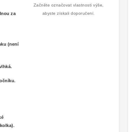
Začněte označovat vlastnosti výše,
dnou za
abyste získali doporučení.
ku (není
vlhká.
očníku.
ké
kolka).