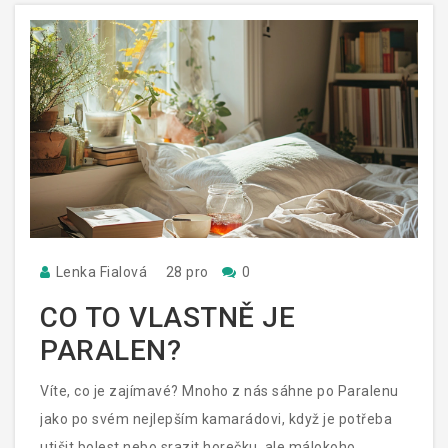
Lenka Fialová
28 pro
0
CO TO VLASTNĚ JE
PARALEN?
Víte, co je zajímavé? Mnoho z nás sáhne po Paralenu
jako po svém nejlepším kamarádovi, když je potřeba
utišit bolest nebo srazit horečku, ale málokoho