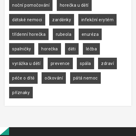
noční pomočování
horečka u dětí
dětské nemoci
zarděnky
infekční erytém
třídenní horečka
rubeola
enuréza
spalničky
horečka
děti
léčba
vyrážka u dětí
prevence
spála
zdraví
péče o dítě
očkování
pátá nemoc
příznaky