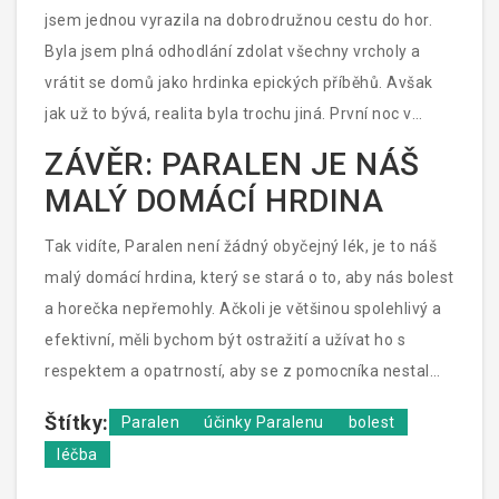
Tedy před kombinováním s jinými léčivy je vždy
jsem jednou vyrazila na dobrodružnou cestu do hor.
namístě konzultace s doktorem nebo s lékárníkem,
Byla jsem plná odhodlání zdolat všechny vrcholy a
aby se zabránilo případným lékovým nesnázím.
vrátit se domů jako hrdinka epických příběhů. Avšak
jak už to bývá, realita byla trochu jiná. První noc v
chatě na horách a boom, horečka a bolesti z ničeho
ZÁVĚR: PARALEN JE NÁŠ
nic jako nezvaní hosté na večírku. A víte co? Jediný,
MALÝ DOMÁCÍ HRDINA
kdo stál po mém boku v téhle nečekané situaci, byl
Paralen. Sice nešlo o magické vyléčení, ale vděčně
Tak vidíte, Paralen není žádný obyčejný lék, je to náš
jsem přijala tu pomocnou ruku, která mi pomohla
malý domácí hrdina, který se stará o to, aby nás bolest
přetrpět nejhorší a budovat na pozitivním obratu v
a horečka nepřemohly. Ačkoli je většinou spolehlivý a
mém horském příběhu. Ačkoliv ne všechny historky s
efektivní, měli bychom být ostražití a užívat ho s
Paralenem jsou k pláči, stojí za to mít ho vždy po ruce
respektem a opatrností, aby se z pomocníka nestal
– ale jen pro ty správné příležitosti.
nepřítel. Navíc stojí za zmínku, že ačkoliv paracetamol
Štítky:
Paralen
účinky Paralenu
bolest
může být užitečný, nenahrazuje návštěvu u lékaře,
léčba
když bolesti nebo horečka přesahují běžné
nepříjemnosti a napovídají k něčemu vážnějšímu.