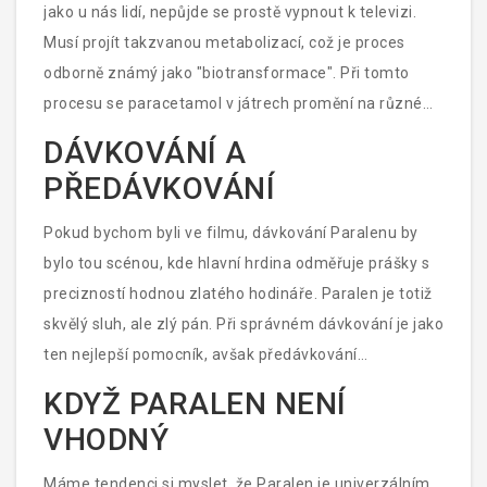
jako u nás lidí, nepůjde se prostě vypnout k televizi.
pozornosti je konečně volný pro hezčí věci.
Musí projít takzvanou metabolizací, což je proces
odborně známý jako "biotransformace". Při tomto
procesu se paracetamol v játrech promění na různé
látky, z nichž některé jsou stále aktivní a přispívají k
DÁVKOVÁNÍ A
účinkům léku, zatímco jiné jsou pouhými průvodními
PŘEDÁVKOVÁNÍ
fenomény tohoto metabolického masquerade. A
nakonec se svým novým účesem a skrze ledviny
Pokud bychom byli ve filmu, dávkování Paralenu by
dostaví na after-party jménem „exkrece“, kde se celý
bylo tou scénou, kde hlavní hrdina odměřuje prášky s
převlek změní ve výsostný finále – vyloučení z těla.
precizností hodnou zlatého hodináře. Paralen je totiž
Tento proces je jako úklid po velké řeži, kdy se
skvělý sluh, ale zlý pán. Při správném dávkování je jako
zbavujete všech stop a připravujete prostor pro příští
ten nejlepší pomocník, avšak předávkování
dobrodružství.
paracetamolem může být opravdový problém. Játra
KDYŽ PARALEN NENÍ
totiž mají svůj limit, a pokud je paracetamolu příliš,
VHODNÝ
mohou začít protestovat a schyluje se k nežádoucím
účinkům. Takže, jak říká staré přísloví, vše s mírou. Než
Máme tendenci si myslet, že Paralen je univerzálním