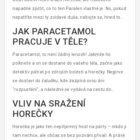
napadne zjistit, co to ten Paralen vlastně je. No, pokud
nepatříte mezi ty zvídavé duše, nebojte se, hned to
napravíme. Paralen obsahuje léčivou látku zvanou
JAK PARACETAMOL
paracetamol. Tato látka patří mezi analgetika a
PRACUJE V TĚLE?
antipyretika, tudíž je jakoby Batmanem naší domácí
lékárničky – bojuje proti bolesti a zlučuje horečku do
Paracetamol, to není žádný lenoch! Jakmile ho
ústupu. Ale než si začnete představovat paracetamol
polknete a on se dostane do vašeho těla, začne jako
v plášti, jdeme se podívat hlouběji do tajů jeho
detektiv pátrat po zdrojích bolesti a horečky. Nejprve
působení.
se dostaví do žaludku, kde zazpívá svou árii
"rozpustění", a následně se vydává na cestu do
tenkého střeva. Zde se stává hrdinou příběhu, protože
VLIV NA SRAŽENÍ
jeho schopnost procházet přes střevní stěnu do
HOREČKY
krevního řečiště je opravdu úctyhodná. Když už je v
krvi, rozjíždí se pořádný detektivní příběh.
Horečka je jako ten nepříjemný host na párty – nikdo ji
Paracetamol totiž začne ovlivňovat určité funkce v
tam nechce, ale občas se bez pozvání přivalí. A právě