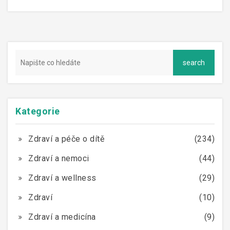
Mějte na paměti, že naše tělo je jako sofistikované
divadlo – Paralen hraje jen jednu z rolí a my jako
režiséři musíme dbát na to, aby všechny postavy,
včetně léků, sehrály své role správně a harmonicky. A
já, Lenka, vám přeji, aby vaše zdravotní představení
bylo co nejméně dramatické a plné šťastných konců!
Kategorie
Zdraví a péče o dítě
(234)
Zdraví a nemoci
(44)
Zdraví a wellness
(29)
Zdraví
(10)
Zdraví a medicína
(9)