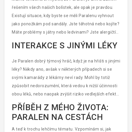
si dopřejete tu úlevu, přečtěte si pečlivě návod a
řešením všech našich bolístek, ale opak je pravdou.
dodržujte doporučené dávkování, aby váš tělesný
Existují situace, kdy byste se měli Paralenu vyhnout
orchestr hrál dál v harmonii.
jako ponožkám pod sandály. Jste těhotná nebo kojíte?
Máte problémy s játry nebo ledvinami? Jste alergičtí
na paracetamol? Pak je čas hledat jiného pomocníka.
INTERAKCE S JINÝMI LÉKY
Paracetamol může v těhotenství přinést více otázek
než odpovědí a u jaterních či ledvinových pacientů je
Je Paralen dobrý týmový hráč, když je na hřišti s jinými
to jako tanec na tenkém ledě. A alergie na
léky? Někdy ano, avšak v některých případech si se
paracetamol je jako když vám přirození nepřátele
svými kamarády z lékárny neví rady. Mohl by totiž
vašeho oblíbeného superhrdiny – jasné ne.
způsobit nedorozumění, která vedou k nižší účinnosti
obou léků, nebo naopak zvýšit riziko vedlejších efektů.
Pokud tedy užíváte jiná léčiva, považujte Paralen za
PŘÍBĚH Z MÉHO ŽIVOTA:
toho klidného spolužáka, o kterého se stojí za to se
PARALEN NA CESTÁCH
opřít, ale také jako o toho, který může způsobit malé
zmatek, pokud mu nedáte přesně to, co potřebuje.
A teď k trochu lehčímu tématu. Vzpomínám si, jak