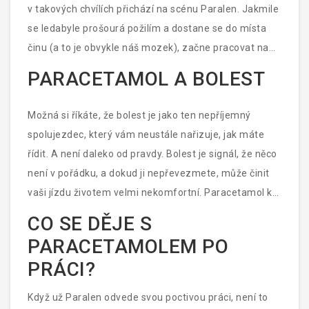
těle, které souvisí s bolestí a teplotní regulací.
v takových chvílích přichází na scénu Paralen. Jakmile
Zasahuje do funkce enzymů, které v našem těle
se ledabyle prošourá požilím a dostane se do místa
zprostředkovávají vznik látek způsobujících zánět a
činu (a to je obvykle náš mozek), začne pracovat na
bolest. Zároveň chladí naše „vnitřní topení“, čímž srazí
tom, aby ten nepovedený host odvedl ven. Jak to
PARACETAMOL A BOLEST
teplotu. To vše dělá nenápadně, bez velkého povyku,
dělá? Ovlivňuje část mozku zvanou hypotalamus,
ale s jistotou, že práce bude odvedena.
která hraje klíčovou roli v regulaci tělesné teploty. Když
Možná si říkáte, že bolest je jako ten nepříjemný
je tělo pod tlakem infekce či zánětu, hypotalamus se
spolujezdec, který vám neustále nařizuje, jak máte
rozhodne, že párty zahřeje na maximum a zvedne
řídit. A není daleko od pravdy. Bolest je signál, že něco
tělesnou teplotu. Paralen se k němu však přikrade jako
není v pořádku, a dokud ji nepřevezmete, může činit
dokonalý party crasher a přesvědčí ho, že je čas
vaši jízdu životem velmi nekomfortní. Paracetamol k
ztlumit ohně a nechat horečku opadnout. Je to jako
sobě přitahuje molekuly, které jsou zodpovědné za
CO SE DĚJE S
kdyby vaše tělo dostalo výstrahu, že disko čas končí, je
přenos bolesti, a zabraňuje jim v dostavení se na svoji
čas klidu a míru. Postupně tedy vaše teplota spadne
PARACETAMOLEM PO
finální stanici – váš mozek. Takto elegánně a rázně
na příjemnější úroveň, a vy můžete konečně
PRÁCI?
tuto nepříjemnou spolujezdkyni vyloučí ze hry.
oddechnout úlevou.
Představte si to jako čarovný kouzelnický trik, kdy
Když už Paralen odvede svou poctivou práci, není to
vaše bolest mizí v kouřovém obláku a hrníček vaší