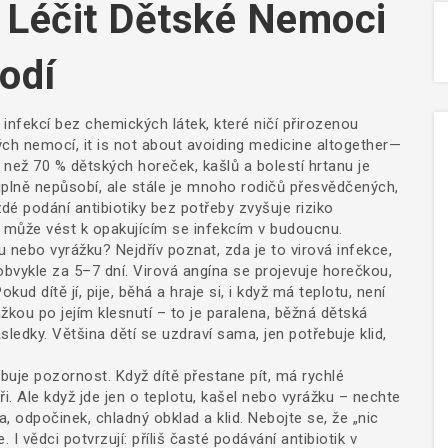
k Léčit Dětské Nemoci
odí
infekcí bez chemických látek, které ničí přirozenou
kých nemocí
, it is not about avoiding medicine altogether—
než 70 % dětských horeček, kašlů a bolestí hrtanu je
 úplně nepůsobí, ale stále je mnoho rodičů přesvědčených,
ždé podání antibiotiky bez potřeby zvyšuje riziko
 a může vést k opakujícím se infekcím v budoucnu.
nu nebo vyrážku? Nejdřív poznat, zda je to
virová infekce
,
obvykle za 5–7 dní
. Virová angína se projevuje horečkou,
kud dítě jí, pije, běhá a hraje si, i když má teplotu, není
žkou po jejím klesnutí – to je
paralena
,
běžná dětská
sledky
. Většina dětí se uzdraví sama, jen potřebuje klid,
uje pozornost. Když dítě přestane pít, má rychlé
i. Ale když jde jen o teplotu, kašel nebo vyrážku – nechte
, odpočinek, chladný obklad a klid. Nebojte se, že „nic
 I vědci potvrzují: příliš časté podávání antibiotik v