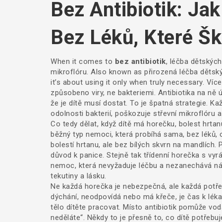
Bez Antibiotik: Ja
Bez Léků, Které Šk
When it comes to
bez antibiotik
,
léčba dětských 
mikroflóru
. Also known as
přirozená léčba děts
it’s about using it only when truly necessary.
Více 
způsobeno viry, ne bakteriemi. Antibiotika na ně
že je dítě musí dostat. To je špatná strategie. Ka
odolnosti bakterií, poškozuje střevní mikroflóru
Co tedy dělat, když dítě má horečku, bolest hrta
běžný typ nemoci, která probíhá sama, bez léků, 
bolestí hrtanu, ale bez bílých skvrn na mandlích. Po
důvod k panice. Stejně tak třídenní horečka s vyrá
nemoc, která nevyžaduje léčbu a nezanechává ná
tekutiny a lásku.
Ne každá horečka je nebezpečná, ale každá potřeb
dýchání, neodpovídá nebo má křeče, je čas k lékař
tělo dítěte pracovat. Místo antibiotik pomůže voda
neděláte“. Někdy to je přesně to, co dítě potřebuje.