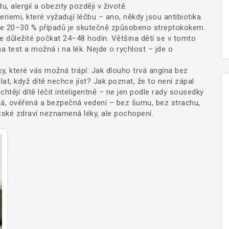
 alergií a obezity později v životě.
riemi, které vyžadují léčbu
– ano, někdy jsou antibiotika
uze 20–30 % případů je skutečně způsobeno streptokokem.
 je důležité počkat 24–48 hodin. Většina dětí se v tomto
a test a možná i na lék. Nejde o rychlost – jde o
ky, které vás možná trápí: Jak dlouho trvá angína bez
at, když dítě nechce jíst? Jak poznat, že to není zápal
chtějí dítě léčit inteligentně – ne jen podle rady sousedky
ná, ověřená a bezpečná vedení – bez šumu, bez strachu,
ětské zdraví neznamená léky, ale pochopení.