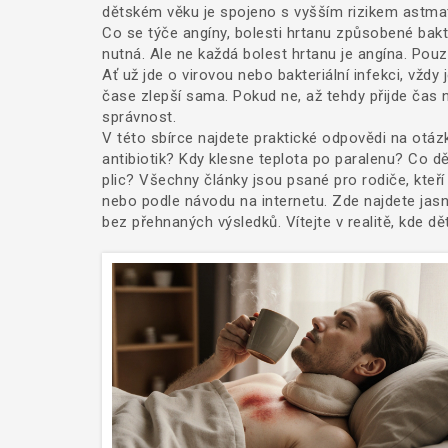
dětském věku je spojeno s vyšším rizikem astmatu,
Co se týče
angíny
,
bolesti hrtanu způsobené bakte
nutná. Ale ne každá bolest hrtanu je angína. Po
Ať už jde o virovou nebo bakteriální infekci, vždy
čase zlepší sama. Pokud ne, až tehdy přijde čas n
správnost.
V této sbírce najdete praktické odpovědi na otáz
antibiotik? Kdy klesne teplota po paralenu? Co děl
plic? Všechny články jsou psané pro rodiče, kteří 
nebo podle návodu na internetu. Zde najdete jas
bez přehnaných výsledků. Vítejte v realitě, kde d