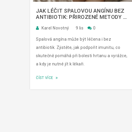
JAK LÉČIT SPALOVOU ANGÍNU BEZ
ANTIBIOTIK: PŘIROZENÉ METODY A
CO SKUTEČNĚ POMÁHÁ
Karel Novotný
9 lis
0
Spalová angína může být léčena i bez
antibiotik. Zjistěte, jak podpořit imunitu, co
skutečně pomáhá při bolesti hrtanu a vyrážce,
a kdy je nutné jít k lékaři.
ČÍST VÍCE