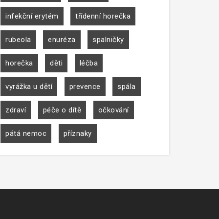
infekční erytém
třídenní horečka
rubeola
enuréza
spalničky
horečka
děti
léčba
vyrážka u dětí
prevence
spála
zdraví
péče o dítě
očkování
pátá nemoc
příznaky