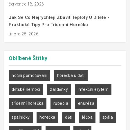
července 18, 2026
Jak Se Co Nejrychleji Zbavit Teploty U Dítěte -
Praktické Tipy Pro Třídenní Horečku
února 25, 2026
Oblíbené
Štítky
noční pomočování
horečka u dětí
dětské nemoci
zarděnky
infekční erytém
třídenní horečka
rubeola
enuréza
spalničky
horečka
děti
léčba
spála