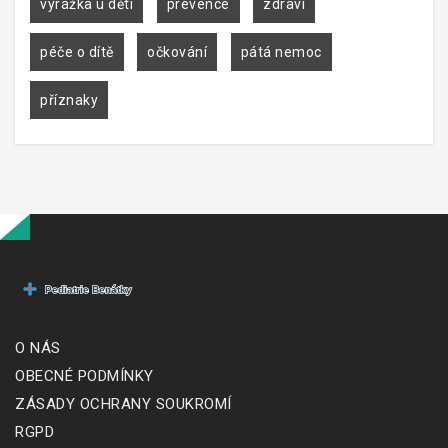
vyrážka u dětí
prevence
zdraví
péče o dítě
očkování
pátá nemoc
příznaky
O NÁS
OBECNÉ PODMÍNKY
ZÁSADY OCHRANY SOUKROMÍ
RGPD