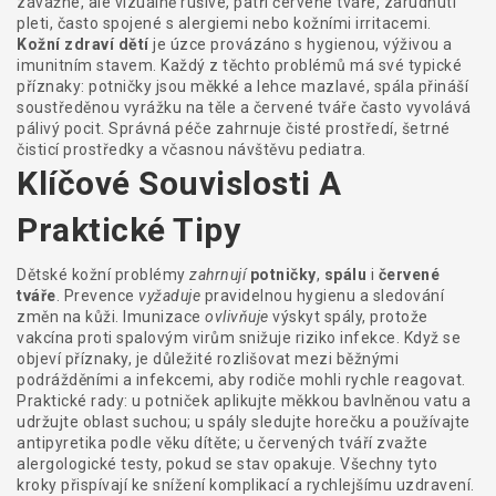
závažné, ale vizuálně rušivé, patří
červené tváře
,
zarudnutí
pleti, často spojené s alergiemi nebo kožními irritacemi
.
Kožní zdraví dětí
je úzce provázáno s hygienou, výživou a
imunitním stavem. Každý z těchto problémů má své typické
příznaky: potničky jsou měkké a lehce mazlavé, spála přináší
soustředěnou vyrážku na těle a červené tváře často vyvolává
pálivý pocit. Správná péče zahrnuje čisté prostředí, šetrné
čisticí prostředky a včasnou návštěvu pediatra.
Klíčové Souvislosti A
Praktické Tipy
Dětské kožní problémy
zahrnují
potničky
,
spálu
i
červené
tváře
. Prevence
vyžaduje
pravidelnou hygienu a sledování
změn na kůži. Imunizace
ovlivňuje
výskyt spály, protože
vakcína proti spalovým virům snižuje riziko infekce. Když se
objeví příznaky, je důležité rozlišovat mezi běžnými
podrážděními a infekcemi, aby rodiče mohli rychle reagovat.
Praktické rady: u potniček aplikujte měkkou bavlněnou vatu a
udržujte oblast suchou; u spály sledujte horečku a používajte
antipyretika podle věku dítěte; u červených tváří zvažte
alergologické testy, pokud se stav opakuje. Všechny tyto
kroky přispívají ke snížení komplikací a rychlejšímu uzdravení.