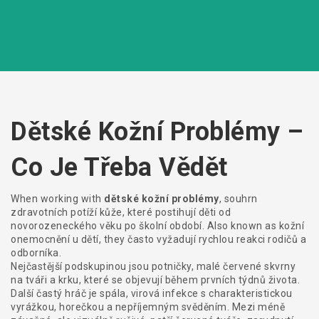
Dětské Kožní Problémy –
Co Je Třeba Vědět
When working with
dětské kožní problémy
,
souhrn
zdravotních potíží kůže, které postihují děti od
novorozeneckého věku po školní období
. Also known as
kožní
onemocnění u dětí
, they často vyžadují rychlou reakci rodičů a
odborníka.
Nejčastější podskupinou jsou
potničky
,
malé červené skvrny
na tváři a krku, které se objevují během prvních týdnů života
.
Další častý hráč je
spála
,
virová infekce s charakteristickou
vyrážkou, horečkou a nepříjemným svěděním
. Mezi méně