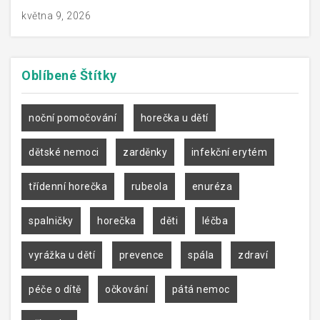
května 9, 2026
Oblíbené
Štítky
noční pomočování
horečka u dětí
dětské nemoci
zarděnky
infekční erytém
třídenní horečka
rubeola
enuréza
spalničky
horečka
děti
léčba
vyrážka u dětí
prevence
spála
zdraví
péče o dítě
očkování
pátá nemoc