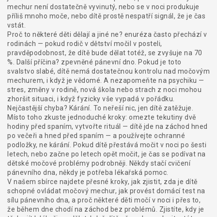
mechur není dostatečně vyvinutý, nebo se v noci produkuje
příliš mnoho moče, nebo dítě prostě nespatří signál, že je čas
vstát.
Proč to některé děti dělají a jiné ne?
enuréza
často přechází v
rodinách — pokud rodič v dětství močil v posteli,
pravděpodobnost, že dítě bude dělat totéž, se zvyšuje na 70
%. Další příčina?
zpevněné pánevní dno
. Pokud je toto
svalstvo slabé, dítě nemá dostatečnou kontrolu nad močovým
mechurem, i když je vědomé. A nezapomeňte na psychiku —
stres, změny v rodině, nová škola nebo strach z noci mohou
zhoršit situaci, i když fyzicky vše vypadá v pořádku.
Nejčastější chyba? Kárání. To neřeší nic, jen dítě zatěžuje.
Místo toho zkuste jednoduché kroky: omezte tekutiny dvě
hodiny před spaním, vytvořte rituál — dítě jde na záchod hned
po večeři a hned před spaním — a používejte ochranné
podložky, ne kárání. Pokud dítě přestává močit v noci po šesti
letech, nebo začne po letech opět močit, je čas se podívat na
dětské močové problémy
podrobněji. Někdy stačí cvičení
pánevního dna, někdy je potřeba lékařská pomoc.
V našem sbírce najdete přesné kroky, jak zjistit, zda je dítě
schopné ovládat močový mechur, jak provést domácí test na
sílu pánevního dna, a proč některé děti močí v noci i přes to,
že během dne chodí na záchod bez problémů. Zjistíte, kdy je