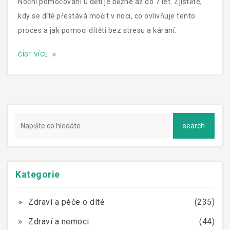
Noční pomočování u dětí je běžné až do 7 let. Zjistěte,
kdy se dítě přestává močit v noci, co ovlivňuje tento
proces a jak pomoci dítěti bez stresu a káraní.
ČÍST VÍCE
Kategorie
Zdraví a péče o dítě
(235)
Zdraví a nemoci
(44)