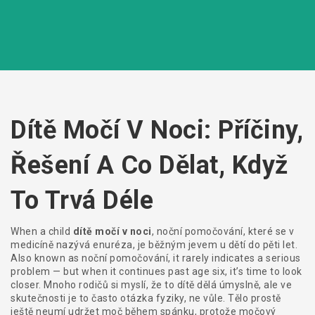
Dítě Močí V Noci: Příčiny,
Řešení A Co Dělat, Když
To Trvá Déle
When a child
dítě močí v noci
,
noční pomočování, které se v
medicíně nazývá enuréza, je běžným jevem u dětí do pěti let
.
Also known as
noční pomočování
, it rarely indicates a serious
problem — but when it continues past age six, it’s time to look
closer.
Mnoho rodičů si myslí, že to dítě dělá úmyslně, ale ve
skutečnosti je to často otázka fyziky, ne vůle. Tělo prostě
ještě neumí udržet moč během spánku, protože močový