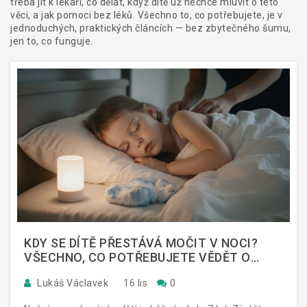
třeba jít k lékaři, co dělat, když dítě už nechce mluvit o této
věci, a jak pomoci bez léků. Všechno to, co potřebujete, je v
jednoduchých, praktických článcích — bez zbytečného šumu,
jen to, co funguje.
KDY SE DÍTĚ PŘESTÁVÁ MOČIT V NOCI?
VŠECHNO, CO POTŘEBUJETE VĚDĚT O
NOČNÍM POMOČOVÁNÍ
Lukáš Václavek
16 lis
0