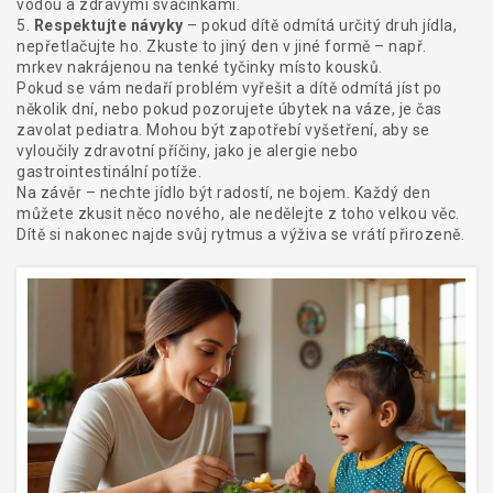
vodou a zdravými svačinkami.
5.
Respektujte návyky
– pokud dítě odmítá určitý druh jídla,
nepřetlačujte ho. Zkuste to jiný den v jiné formě – např.
mrkev nakrájenou na tenké tyčinky místo kousků.
Pokud se vám nedaří problém vyřešit a dítě odmítá jíst po
několik dní, nebo pokud pozorujete úbytek na váze, je čas
zavolat pediatra. Mohou být zapotřebí vyšetření, aby se
vyloučily zdravotní příčiny, jako je alergie nebo
gastrointestinální potíže.
Na závěr – nechte jídlo být radostí, ne bojem. Každý den
můžete zkusit něco nového, ale nedělejte z toho velkou věc.
Dítě si nakonec najde svůj rytmus a výživa se vrátí přirozeně.