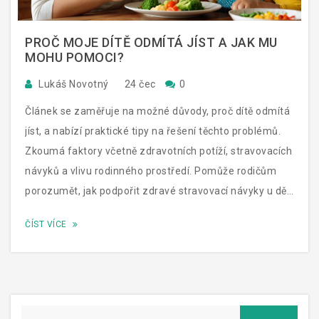
PROČ MOJE DÍTĚ ODMÍTÁ JÍST A JAK MU
MOHU POMOCI?
Lukáš Novotný
24 čec
0
Článek se zaměřuje na možné důvody, proč dítě odmítá
jíst, a nabízí praktické tipy na řešení těchto problémů.
Zkoumá faktory včetně zdravotních potíží, stravovacích
návyků a vlivu rodinného prostředí. Pomůže rodičům
porozumět, jak podpořit zdravé stravovací návyky u dětí
a vytvořit pozitivní vztah k jídlu.
ČÍST VÍCE