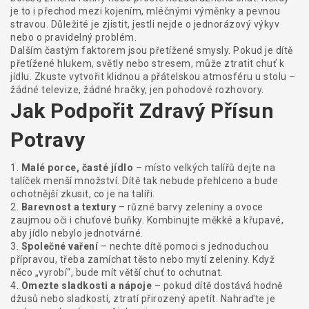
je to i přechod mezi kojením, mléčnými výměnky a pevnou
stravou. Důležité je zjistit, jestli nejde o jednorázový výkyv
nebo o pravidelný problém.
Dalším častým faktorem jsou přetížené smysly. Pokud je dítě
přetížené hlukem, světly nebo stresem, může ztratit chuť k
jídlu. Zkuste vytvořit klidnou a přátelskou atmosféru u stolu –
žádné televize, žádné hračky, jen pohodové rozhovory.
Jak Podpořit Zdravý Přísun
Potravy
1.
Malé porce, časté jídlo
– místo velkých talířů dejte na
talíček menší množství. Dítě tak nebude přehlceno a bude
ochotnější zkusit, co je na talíři.
2.
Barevnost a textury
– různé barvy zeleniny a ovoce
zaujmou oči i chuťové buňky. Kombinujte měkké a křupavé,
aby jídlo nebylo jednotvárné.
3.
Společné vaření
– nechte dítě pomoci s jednoduchou
přípravou, třeba zamíchat těsto nebo mytí zeleniny. Když
něco „vyrobí“, bude mít větší chuť to ochutnat.
4.
Omezte sladkosti a nápoje
– pokud dítě dostává hodně
džusů nebo sladkostí, ztratí přirozený apetít. Nahraďte je