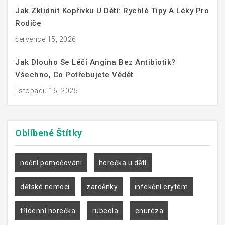
Jak Zklidnit Kopřivku U Dětí: Rychlé Tipy A Léky Pro
Rodiče
července 15, 2026
Jak Dlouho Se Léčí Angína Bez Antibiotik?
Všechno, Co Potřebujete Vědět
listopadu 16, 2025
Oblíbené
Štítky
noční pomočování
horečka u dětí
dětské nemoci
zarděnky
infekční erytém
třídenní horečka
rubeola
enuréza