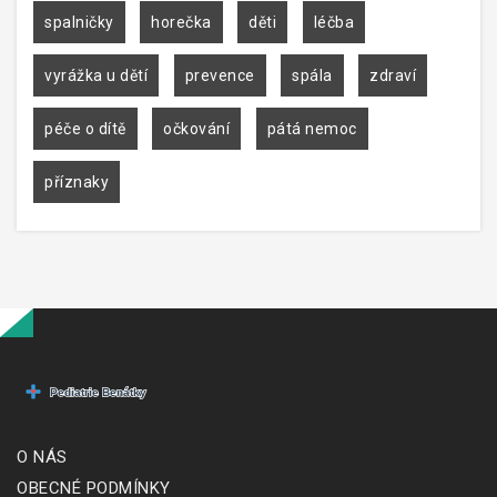
spalničky
horečka
děti
léčba
vyrážka u dětí
prevence
spála
zdraví
péče o dítě
očkování
pátá nemoc
příznaky
O NÁS
OBECNÉ PODMÍNKY