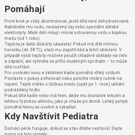
Pomáhají
První krok je vždy zkontrolovat, jestli dítě není dehydratované.
Nabídněte mu vodu, neslazený čaj nebo speciální dětské
elektrolyty. Malé děti milují i mírně ochucenou vodu s kapkou
medu (od 1 roku).
Teplota je další důležitý ukazatel. Pokud má dítě mírnou
horečku (do 38 °C), stačí mu zajistit klid a lehčí oblečení. V
případě vyšší teploty můžete použít chladivé obklady na čelo
a zápěstí, ale vyhněte se příliš studeným sprchám – to může
dítě roztřást.
Pro uvolnění nosu a zklidnění kašle pomáhá vlhký vzduch.
Postavte v pokoji zvlhčovač nebo položte mokrý ručník na
topení. Teplé mléko s lžičkou medu (opět po 1. roce) uklidní
podrážděný hrdlo.
Pokud dítě kašle nebo má hlen, dejte mu dostatek tekutin a
lehkou fyzickou aktivitu, jako je chůze po domě. Lehký pohyb
pomáhá hlenu se uvolnit a vykašlat.
Kdy Navštívit Pediatra
Domácí péče funguje, dokud se stav dítěte nezhorší. Dejte
pozor na tyto signály: