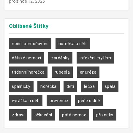
prosince 12, 2025
Oblíbené
Štítky
noční pomočování
horečka u dětí
dětské nemoci
zarděnky
infekční erytém
třídenní horečka
rubeola
enuréza
spalničky
horečka
děti
léčba
spála
vyrážka u dětí
prevence
péče o dítě
zdraví
očkování
pátá nemoc
příznaky