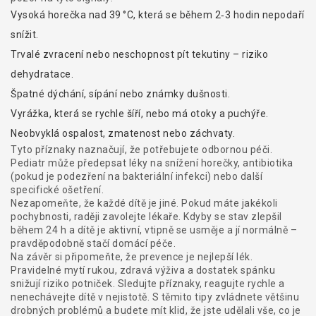
Vysoká horečka nad 39 °C, která se během 2‑3 hodin nepodaří
snížit.
Trvalé zvracení nebo neschopnost pít tekutiny – riziko
dehydratace.
Špatné dýchání, sípání nebo známky dušnosti.
Vyrážka, která se rychle šíří, nebo má otoky a puchýře.
Neobvyklá ospalost, zmatenost nebo záchvaty.
Tyto příznaky naznačují, že potřebujete odbornou péči.
Pediatr může předepsat léky na snížení horečky, antibiotika
(pokud je podezření na bakteriální infekci) nebo další
specifické ošetření.
Nezapomeňte, že každé dítě je jiné. Pokud máte jakékoli
pochybnosti, raději zavolejte lékaře. Kdyby se stav zlepšil
během 24 h a dítě je aktivní, vtipně se usměje a jí normálně –
pravděpodobně stačí domácí péče.
Na závěr si připomeňte, že prevence je nejlepší lék.
Pravidelné mytí rukou, zdravá výživa a dostatek spánku
snižují riziko potniček. Sledujte příznaky, reagujte rychle a
nenechávejte dítě v nejistotě. S těmito tipy zvládnete většinu
drobných problémů a budete mít klid, že jste udělali vše, co je