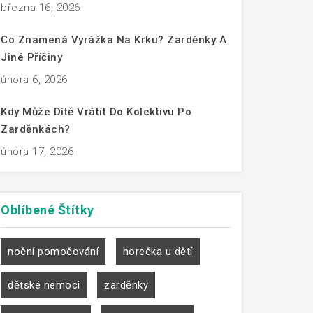
března 16, 2026
Co Znamená Vyrážka Na Krku? Zarděnky A
Jiné Příčiny
února 6, 2026
Kdy Může Dítě Vrátit Do Kolektivu Po
Zarděnkách?
února 17, 2026
Oblíbené
Štítky
noční pomočování
horečka u dětí
dětské nemoci
zarděnky