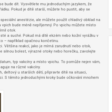
co se bude dít. Vysvětlete mu jednoduchým jazykem, že
řádku. Pokud je dítě starší, můžete ho pustit, aby se
peciální anestézie, ale můžete použít chladivý obklad na
u a vpich bude méně nepříjemný. Po vpichu můžete místo
rnil otok.
čisté a suché. Pokud má dítě ekzém nebo kožní vyrážku v
ísto – například opačnou končetinu.
i. Většina reakcí, jako je mírná zarudnutí nebo otok,
silnou bolest, výrazné otoky nebo horečku, zavolejte
datum, typ vakcíny a místo vpichu. To pomůže nejen vám,
eaguje na různé vakcíny.
 deltový u starších dětí, připravte dítě na situaci,
eakci. S těmito jednoduchými kroky bude očkování mnohem