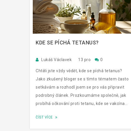
KDE SE PÍCHÁ TETANUS?
Lukáš Václavek
13 pro
0
Chtěli jste vždy vědět, kde se píchá tetanus?
Jako zkušený bloger se s tímto tématem často
setkávám a rozhodl jsem se pro vás připravit
podrobný článek. Prozkoumáme společně, jak
probíhá očkování proti tetanu, kde se vakcína
vpichuje a jaké jsou možné reakce těla. Přeji
ČÍST VÍCE
vám příjemné čtení a doufám, že se dozvíte
něco nového.