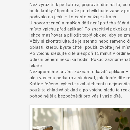
Než vyrazíte k pediatrovi, připravte dítě na to, 
bude krátký štípnutí a že po chvíli bude zase v po
podívalo na jehlu – to často snižuje strach.
U novorozenců a malých dětí není potřeba žádná s
místo vpichu před aplikací. To znecitliví pokožk
lehce masírovat a přiložit teplý obklad, aby se zmí
Vždy si zkontrolujte, že je stehno nebo rameno 
oblasti, kterou byste chtěli použít, zvolte jiné m
Po vpichu sledujte dítě alespoň 15 minut v ordinac
odezní během několika hodin. Pokud zaznamenáte 
lékaře.
Nezapomeňte si vést záznam o každé aplikaci – 
ale i vašemu pediatrovi sledovat, jak dobře dítě r
Krátce řečeno: vyberte sval stehenní u nejmenších,
použijte chladivý obklad a po vpichu sledujte r
pohodlnější a bezpečnější pro vás i vaše dítě.