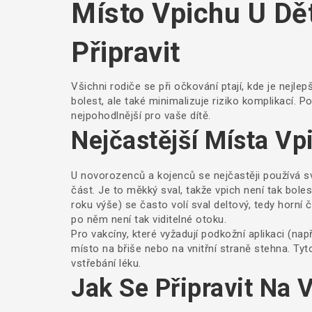
Místo Vpichu U Dět
Připravit
Všichni rodiče se při očkování ptají, kde je nejle
bolest, ale také minimalizuje riziko komplikací. P
nejpohodlnější pro vaše dítě.
Nejčastější Místa Vp
U novorozenců a kojenců se nejčastěji používá sva
část. Je to měkký sval, takže vpich není tak bolest
roku výše) se často volí sval deltový, tedy horní
po něm není tak viditelné otoku.
Pro vakcíny, které vyžadují podkožní aplikaci (nap
místo na břiše nebo na vnitřní straně stehna. Tyt
vstřebání léku.
Jak Se Připravit Na 