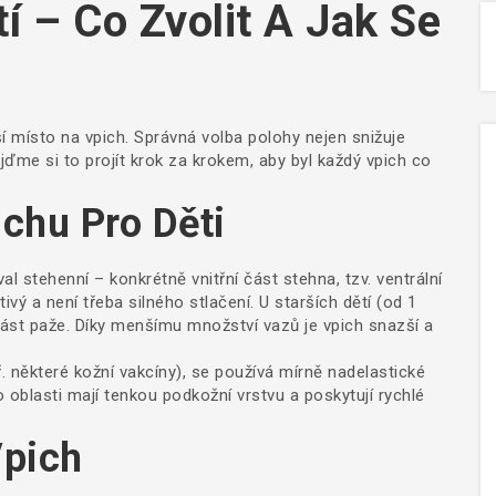
í – Co Zvolit A Jak Se
pší místo na vpich. Správná volba polohy nejen snižuje
ojďme si to projít krok za krokem, aby byl každý vpich co
ichu Pro Děti
l stehenní – konkrétně vnitřní část stehna, tzv. ventrální
ivý a není třeba silného stlačení. U starších dětí (od 1
 část paže. Díky menšímu množství vazů je vpich snazší a
ř. některé kožní vakcíny), se používá mírně nadelastické
o oblasti mají tenkou podkožní vrstvu a poskytují rychlé
Vpich