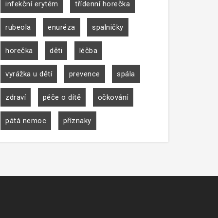
infekční erytém
třídenní horečka
rubeola
enuréza
spalničky
horečka
děti
léčba
vyrážka u dětí
prevence
spála
zdraví
péče o dítě
očkování
pátá nemoc
příznaky