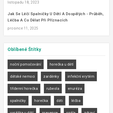
listopadu 18, 2023
Jak Se Léčí Spalničky U Dětí A Dospělých - Průběh,
Léčba A Co Dělat Při Příznacích
prosince 11, 2025
Oblíbené
Štítky
noční pomočování
horečka u dětí
dětské nemoci
zarděnky
infekční erytém
třídenní horečka
rubeola
enuréza
spalničky
horečka
děti
léčba
vyrážka u dětí
prevence
spála
zdraví