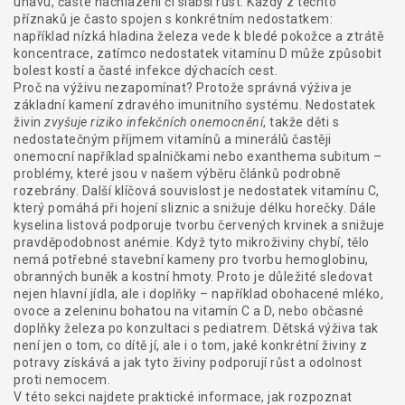
únavu, časté nachlazení či slabší růst. Každý z těchto
příznaků je často spojen s konkrétním nedostatkem:
například nízká hladina železa vede k bledé pokožce a ztrátě
koncentrace, zatímco nedostatek vitamínu D může způsobit
bolest kostí a časté infekce dýchacích cest.
Proč na výživu nezapomínat? Protože
správná výživa
je
základní kamení zdravého imunitního systému. Nedostatek
živin
zvyšuje riziko infekčních onemocnění
, takže děti s
nedostatečným příjmem vitamínů a minerálů častěji
onemocní například spalničkami nebo exanthema subitum –
problémy, které jsou v našem výběru článků podrobně
rozebrány. Další klíčová souvislost je
nedostatek vitamínu C
,
který pomáhá při hojení sliznic a snižuje délku horečky. Dále
kyselina listová
podporuje tvorbu červených krvinek a snižuje
pravděpodobnost anémie. Když tyto mikroživiny chybí, tělo
nemá potřebné stavební kameny pro tvorbu hemoglobinu,
obranných buněk a kostní hmoty. Proto je důležité sledovat
nejen hlavní jídla, ale i doplňky – například obohacené mléko,
ovoce a zeleninu bohatou na vitamín C a D, nebo občasné
doplňky železa po konzultaci s pediatrem.
Dětská výživa
tak
není jen o tom, co dítě jí, ale i o tom, jaké konkrétní živiny z
potravy získává a jak tyto živiny podporují růst a odolnost
proti nemocem.
V této sekci najdete praktické informace, jak rozpoznat