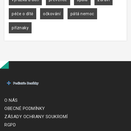
péče o dítě
očkování
pátá nemoc
příznaky
O NÁS
OBECNÉ PODMÍNKY
ZÁSADY OCHRANY SOUKROMÍ
RGPD