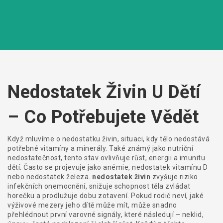
Nedostatek Živin U Dětí
– Co Potřebujete Vědět
Když mluvíme o
nedostatku živin
,
situaci, kdy tělo nedostává
potřebné vitamíny a minerály
. Také známý jako
nutriční
nedostatečnost
, tento stav ovlivňuje růst, energii a imunitu
dětí. Často se projevuje jako
anémie
,
nedostatek vitamínu D
nebo
nedostatek železa
.
nedostatek živin
zvyšuje riziko
infekčních onemocnění, snižuje schopnost těla zvládat
horečku a prodlužuje dobu zotavení. Pokud rodič neví, jaké
výživové mezery jeho dítě může mít, může snadno
přehlédnout první varovné signály, které následují – neklid,