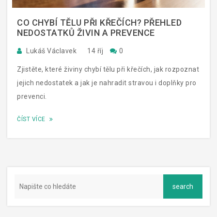
CO CHYBÍ TĚLU PŘI KŘEČÍCH? PŘEHLED
NEDOSTATKŮ ŽIVIN A PREVENCE
Lukáš Václavek
14 říj
0
Zjistěte, které živiny chybí tělu při křečích, jak rozpoznat
jejich nedostatek a jak je nahradit stravou i doplňky pro
prevenci.
ČÍST VÍCE