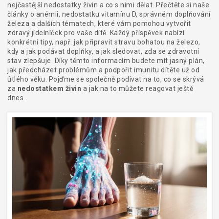
nejčastější nedostatky živin a co s nimi dělat. Přečtěte si naše
články o anémii, nedostatku vitamínu D, správném doplňování
železa a dalších tématech, které vám pomohou vytvořit
zdravý jídelníček pro vaše dítě. Každý příspěvek nabízí
konkrétní tipy, např. jak připravit stravu bohatou na železo,
kdy a jak podávat doplňky, a jak sledovat, zda se zdravotní
stav zlepšuje. Díky těmto informacím budete mít jasný plán,
jak předcházet problémům a podpořit imunitu dítěte už od
útlého věku. Pojďme se společně podívat na to, co se skrývá
za
nedostatkem živin
a jak na to můžete reagovat ještě
dnes.