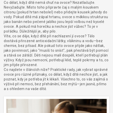
Co dělat, když dítě nemá chuť na ovoce? Nezatlačujte.
Nevyžadujte. Místo toho připravte čaj s malým kouskem
citronu (pokud hrtan nebolel) nebo přidejte kousek jahody do
vody. Pokud dítě má zápal hrtanu, ovoce s měkkou strukturou
jako banán nebo pečené jablko jsou lepší volbou než kyselé
ovoce. A pokud má horečku a nechce jíst vůbec? To je v
pořádku. Důležitější je, aby pilo.
Víte, co se děje, když dítě při nachlazení jí ovoce? Tělo
dostává přirozené antioxidační látky, vlákninu a vodu—bez
chemie, bez přísad. Ale pokud toto ovoce přijde jako nátlak,
jako povinnost, jako "musíš to sníst", pak přestává být pomocí
a stává se zátěží. Děti nejsou malí dospělí, kteří potřebují plán
výživy. Když jsou nemocní, potřebují klid, teplé pokrmy a to, co
jim přijde přirozené.
Co najdete v článcích níže? Praktické rady, jak vybrat správné
ovoce pro různé příznaky, co dělat, když dítě nechce jíst, a jak
poznat, kdy je potřeba jít k lékaři. Všechno to, co vás zajímá o
výživě při nemoci, bez přehánění, bez mýtů—jen jasně, přímo
a s ohledem na vaše dítě.