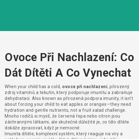
Ovoce Při Nachlazení: Co
Dát Dítěti A Co Vynechat
When your child has a cold,
ovoce při nachlazení
,
přirozený
zdroj vitamínů a tekutin, který podporuje imunitu a zabraňuje
dehydrataci
. Also known as
přirozená podpora imunity
, it isn't
about forcing your child to eat apples or oranges—they need
hydration and gentle nutrients, not a fruit salad challenge.
Mnoho rodičů si myslí, že červená řepa nebo citron jsou
záchrannými látkami, ale skutečně důležité je, co tělo dítěte
dokáže zpracovat, když je nemocné.
Imunita dítěte
,
komplexní systém, který reaguje na viry a