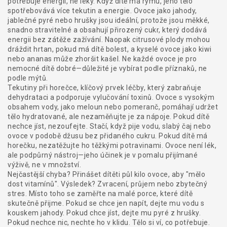
potřebuje energii, ne léky
.
Když dítě má rýmu, jeho tělo
spotřebovává více tekutin a energie. Ovoce jako jahody,
jablečné pyré nebo hrušky jsou ideální, protože jsou měkké,
snadno stravitelné a obsahují přirozený cukr, který dodává
energii bez zátěže zažívání. Naopak citrusové plody mohou
dráždit hrtan, pokud má dítě bolest, a kyselé ovoce jako kiwi
nebo ananas může zhoršit kašel. Ne každé ovoce je pro
nemocné dítě dobré—důležité je vybírat podle příznaků, ne
podle mýtů.
Tekutiny při horečce
,
klíčový prvek léčby, který zabraňuje
dehydrataci a podporuje vylučování toxinů
.
Ovoce s vysokým
obsahem vody, jako meloun nebo pomeranč, pomáhají udržet
tělo hydratované, ale nezaměňujte je za nápoje. Pokud dítě
nechce jíst, nezoufejte. Stačí, když pije vodu, slabý čaj nebo
ovoce v podobě džusu bez přidaného cukru. Pokud dítě má
horečku, nezatěžujte ho těžkými potravinami. Ovoce není lék,
ale podpůrný nástroj—jeho účinek je v pomalu přijímané
výživě, ne v množství.
Nejčastější chyba? Přinášet dítěti půl kilo ovoce, aby "mělo
dost vitamínů". Výsledek? Zvracení, průjem nebo zbytečný
stres. Místo toho se zaměřte na malé porce, které dítě
skutečně přijme. Pokud se chce jen napít, dejte mu vodu s
kouskem jahody. Pokud chce jíst, dejte mu pyré z hrušky.
Pokud nechce nic, nechte ho v klidu. Tělo si ví, co potřebuje.