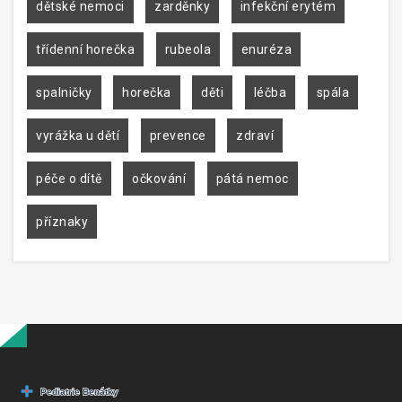
dětské nemoci
zarděnky
infekční erytém
třídenní horečka
rubeola
enuréza
spalničky
horečka
děti
léčba
spála
vyrážka u dětí
prevence
zdraví
péče o dítě
očkování
pátá nemoc
příznaky