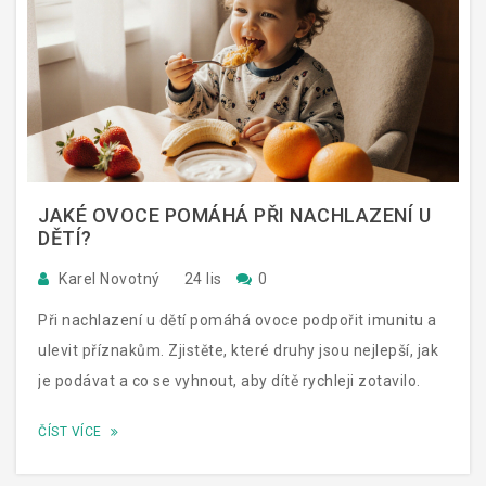
JAKÉ OVOCE POMÁHÁ PŘI NACHLAZENÍ U
DĚTÍ?
Karel Novotný
24 lis
0
Při nachlazení u dětí pomáhá ovoce podpořit imunitu a
ulevit příznakům. Zjistěte, které druhy jsou nejlepší, jak
je podávat a co se vyhnout, aby dítě rychleji zotavilo.
ČÍST VÍCE