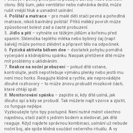
clonu. Bílý šum, jako ventilátor nebo nahrávka deště, může
rušit vnější hluk a usnadnit usínání.
4.
Polštář a matrace
– pro malé děti stačí pevná a pohodlná
matrace, nikoli bavlněný polštář. Příliš měkký povrch může
způsobovat bolest zad a časté probuzení.
5.
Jídlo a pití
– vyhněte se těžkým jídlům a kofeinu před
spaním. Sklenička teplého mléka nebo bylinný čaj (např.
šalvěj) může pomoci zklidnit a připravit tělo na odpočinek.
6.
Fyzická aktivita během dne
– dostatek pohybu pomáhá
vyčerpání a klidnějšímu spánku. Naopak přetížené dítě může
mít problémy s uklidněním.
7.
Reakce na noční probuzení
– pokud dítě vstane,
kontrolujte, jestli nepotřebuje výměnu plenky nebo jestli mu
není moc horko. Reagujte klidně a rychle, ale neprovádějte
dlouhé rozhovory – to může znovu probudit mozkové části,
které chtějí spát.
8.
Monitorování spánku
– zapište si, kdy dítě usíná, jak
dlouho spí a kdy se probudí. Tak můžete najít vzorce a zjistit,
co funguje nejlépe.
Vyzkoušejte tyto tipy postupně. Není nutné měnit všechno
najednou, stačí začít s jedním bodem a sledovat, jak dítě
reaguje. Když najdete správnou kombinaci, usínání už nebude
noční boj, ale spíše klidná součást večerního rituálu. A vy