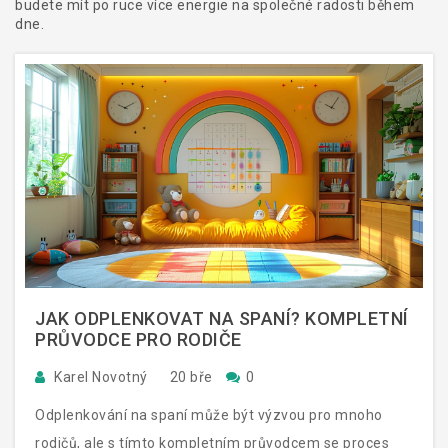
budete mít po ruce více energie na společné radosti během
dne.
JAK ODPLENKOVAT NA SPANÍ? KOMPLETNÍ
PRŮVODCE PRO RODIČE
Karel Novotný
20 bře
0
Odplenkování na spaní může být výzvou pro mnoho
rodičů, ale s tímto kompletním průvodcem se proces