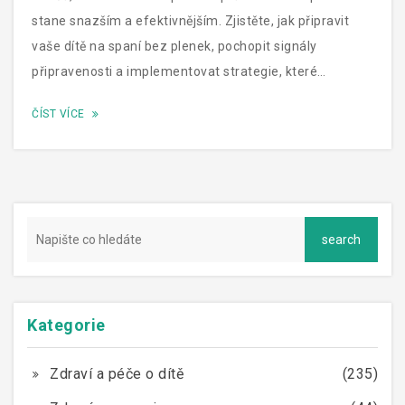
stane snazším a efektivnějším. Zjistěte, jak připravit
vaše dítě na spaní bez plenek, pochopit signály
připravenosti a implementovat strategie, které
podporují úspěch. Tento článek nabízí praktické rady,
ČÍST VÍCE
zajímavé fakty a tipy od odborníků, které vás provedou
celým procesem odplenkování.
Kategorie
Zdraví a péče o dítě
(235)