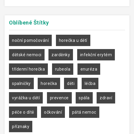
Oblíbené
Štítky
noční pomočování
horečka u dětí
dětské nemoci
zarděnky
infekční erytém
třídenní horečka
rubeola
enuréza
spalničky
horečka
děti
léčba
vyrážka u dětí
prevence
spála
zdraví
péče o dítě
očkování
pátá nemoc
příznaky