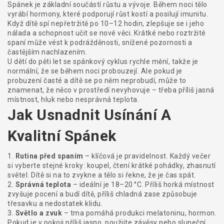
Spánek je základní součástí růstu a vývoje. Během noci tělo
vyrábí hormony, které podporují růst kostí a posilují imunitu.
Když dítě spí nepřetržitě po 10–12 hodin, zlepšuje se i jeho
nálada a schopnost učit se nové věci. Krátké nebo roztržité
spaní může vést k podrážděnosti, snížené pozornosti a
častějším nachlazením.
U dětí do pěti let se spánkový cyklus rychle mění, takže je
normální, že se během noci probouzejí. Ale pokud je
probuzení časté a dítě se po něm neprobudí, může to
znamenat, že něco v prostředí nevyhovuje – třeba příliš jasná
místnost, hluk nebo nesprávná teplota.
Jak Usnadnit Usínání A
Kvalitní Spánek
1.
Rutina před spaním
– klíčová je pravidelnost. Každý večer
si vyberte stejné kroky: koupel, čtení krátké pohádky, zhasnutí
světel. Dítě si na to zvykne a tělo si řekne, že je čas spát.
2.
Správná teplota
– ideální je 18–20 °C. Příliš horká místnost
zvyšuje pocení a budí dítě, příliš chladná zase způsobuje
třesavku a nedostatek klidu.
3.
Světlo a zvuk
– tma pomáhá produkci melatoninu, hormon.
Pokud je v pokoji příliš jasno, použijte závěsy nebo sluneční