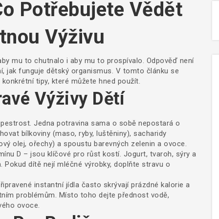
Co Potřebujete Vědět
tnou Výživu
u, aby mu to chutnalo i aby mu to prospívalo. Odpověď není
ní, jak funguje dětský organismus. V tomto článku se
konkrétní tipy, které můžete hned použít.
ravé Výživy Dětí
jí pestrost. Jedna potravina sama o sobě nepostará o
ahovat bílkoviny (maso, ryby, luštěniny), sacharidy
vový olej, ořechy) a spoustu barevných zelenin a ovoce.
nu D – jsou klíčové pro růst kostí. Jogurt, tvaroh, sýry a
 Pokud dítě nejí mléčné výrobky, doplňte stravu o
ipravené instantní jídla často skrývají prázdné kalorie a
tním problémům. Místo toho dejte přednost vodě,
vého ovoce.