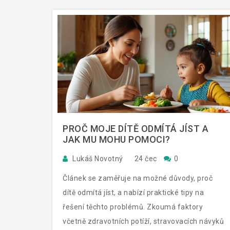
PROČ MOJE DÍTĚ ODMÍTÁ JÍST A
JAK MU MOHU POMOCI?
Lukáš Novotný
24 čec
0
Článek se zaměřuje na možné důvody, proč
dítě odmítá jíst, a nabízí praktické tipy na
řešení těchto problémů. Zkoumá faktory
včetně zdravotních potíží, stravovacích návyků