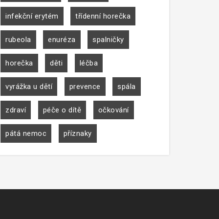
infekční erytém
třídenní horečka
rubeola
enuréza
spalničky
horečka
děti
léčba
vyrážka u dětí
prevence
spála
zdraví
péče o dítě
očkování
pátá nemoc
příznaky