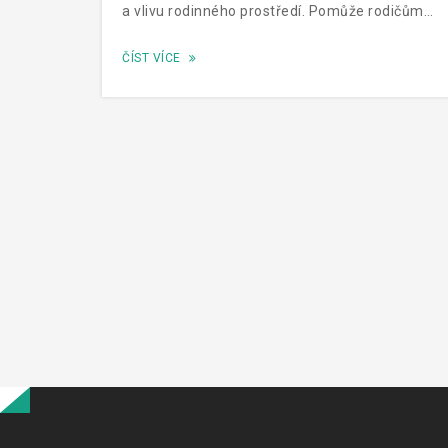
a vlivu rodinného prostředí. Pomůže rodičům
porozumět, jak podpořit zdravé stravovací
ČÍST VÍCE
návyky u dětí a vytvořit pozitivní vztah k jídlu.