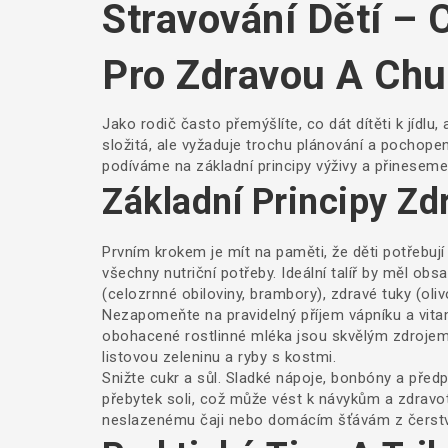
Stravování Dětí – 
Pro Zdravou A Chu
Jako rodič často přemýšlíte, co dát dítěti k jídl
složitá, ale vyžaduje trochu plánování a pochope
podíváme na základní principy výživy a přineseme 
Základní Principy Zd
Prvním krokem je mít na paměti, že děti potřebu
všechny nutriční potřeby. Ideální talíř by měl obs
(celozrnné obiloviny, brambory), zdravé tuky (oli
Nezapomeňte na pravidelný příjem vápníku a vitamí
obohacené rostlinné mléka jsou skvělým zdrojem.
listovou zeleninu a ryby s kostmi.
Snižte cukr a sůl. Sladké nápoje, bonbóny a předpř
přebytek soli, což může vést k návykům a zdravo
neslazenému čaji nebo domácím šťávám z čerst