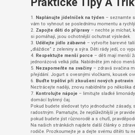
Praktické Tipy A Tri
1.
Naplánujte jídelníček na týden
– seznamte se
vám to vyhnout se poslednímu momentu a rychl
2.
Zapojte děti do přípravy
– nechte je míchat, 
si pomáhají, jsou ochotnější ochutnat výsledek.
3.
Udělejte jídlo zábavné
– vytvořte barevné talí
„dláždice“ z zeleniny a sýra. Děti rády jedí, co vyp
4.
Respektujte menší porce
– děti mají menší ža
jednorázová velká jídla. Nabídněte jim něco menš
5.
Nezapomeňte na svačiny
– zdravá svačina me
přejídání. Jogurt s ovesnými vločkami, kousek ov
6.
Buďte trpěliví při zkoušení nových potravin
Neztrácejte naději, znovu nabídněte po několika
7.
Kontrolujte nápoje
– limitujte sladké limonád
domácí bylinný čaj.
Pokud budete sledovat tyto jednoduché zásady, s
radostným. Pamatujte, že nejdůležitější je pravidel
pokud budete jíst různorodě a s chuťí, pravděpod
Na našich stránkách najdete další články o zdrav
rodiče. Prozkoumejte je a dejte svému dítěti tu nej