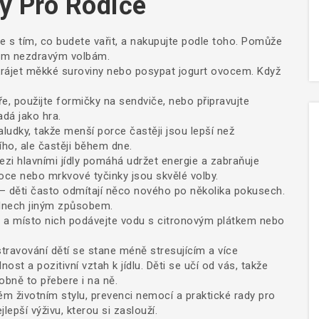
ky Pro Rodiče
 s tím, co budete vařit, a nakupujte podle toho. Pomůže
ým nezdravým volbám.
krájet měkké suroviny nebo posypat jogurt ovocem. Když
ře, použijte formičky na sendviče, nebo připravujte
adá jako hra.
ludky, takže menší porce častěji jsou lepší než
ího, ale častěji během dne.
zi hlavními jídly pomáhá udržet energie a zabraňuje
oce nebo mrkvové tyčinky jsou skvělé volby.
– děti často odmítají něco nového po několika pokusech.
 dnech jiným způsobem.
y a místo nich podávejte vodu s citronovým plátkem nebo
travování dětí se stane méně stresujícím a více
nost a pozitivní vztah k jídlu. Děti se učí od vás, takže
obně to přebere i na ně.
ém životním stylu, prevenci nemocí a praktické rady pro
lepší výživu, kterou si zaslouží.