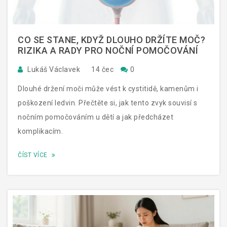
CO SE STANE, KDYŽ DLOUHO DRŽÍTE MOČ?
RIZIKA A RADY PRO NOČNÍ POMOČOVÁNÍ
Lukáš Václavek
14 čec
0
Dlouhé držení moči může vést k cystitidě, kamenům i
poškození ledvin. Přečtěte si, jak tento zvyk souvisí s
nočním pomočováním u dětí a jak předcházet
komplikacím.
ČÍST VÍCE