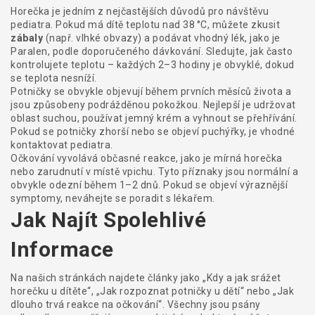
Horečka je jedním z nejčastějších důvodů pro návštěvu
pediatra. Pokud má dítě teplotu nad 38 °C, můžete zkusit
zábaly
(např. vlhké obvazy) a podávat vhodný lék, jako je
Paralen, podle doporučeného dávkování. Sledujte, jak často
kontrolujete teplotu – každých 2–3 hodiny je obvyklé, dokud
se teplota nesníží.
Potničky se obvykle objevují během prvních měsíců života a
jsou způsobeny podrážděnou pokožkou. Nejlepší je udržovat
oblast suchou, používat jemný krém a vyhnout se přehřívání.
Pokud se potničky zhorší nebo se objeví puchýřky, je vhodné
kontaktovat pediatra.
Očkování vyvolává občasné reakce, jako je mírná horečka
nebo zarudnutí v místě vpichu. Tyto příznaky jsou normální a
obvykle odezní během 1–2 dnů. Pokud se objeví výraznější
symptomy, neváhejte se poradit s lékařem.
Jak Najít Spolehlivé
Informace
Na našich stránkách najdete články jako „Kdy a jak srážet
horečku u dítěte“, „Jak rozpoznat potničky u dětí“ nebo „Jak
dlouho trvá reakce na očkování“. Všechny jsou psány