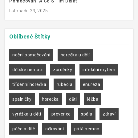
Pomočování A Co S Tím Dělat
listopadu 23, 2025
Oblíbené
Štítky
noční pomočování
horečka u dětí
dětské nemoci
zarděnky
infekční erytém
třídenní horečka
rubeola
enuréza
spalničky
horečka
děti
léčba
vyrážka u dětí
prevence
spála
zdraví
péče o dítě
očkování
pátá nemoc