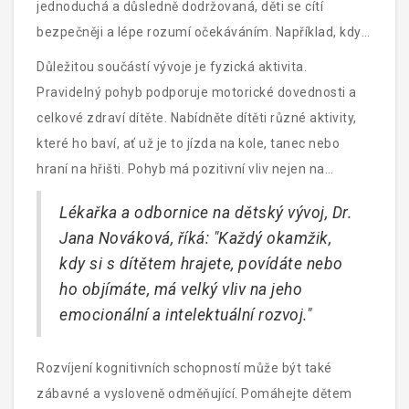
jednoduchá a důsledně dodržovaná, děti se cítí
bezpečněji a lépe rozumí očekáváním. Například, když
dítě ví, že před spaním si musí umýt zuby, stane se to
Důležitou součástí vývoje je fyzická aktivita.
součástí jeho rutiny.
Pravidelný pohyb podporuje motorické dovednosti a
celkové zdraví dítěte. Nabídněte dítěti různé aktivity,
které ho baví, ať už je to jízda na kole, tanec nebo
hraní na hřišti. Pohyb má pozitivní vliv nejen na
tělesné zdraví, ale také na psychické a emoční blaho
Lékařka a odbornice na dětský vývoj, Dr.
dítěte.
Jana Nováková, říká: "Každý okamžik,
kdy si s dítětem hrajete, povídáte nebo
ho objímáte, má velký vliv na jeho
emocionální a intelektuální rozvoj."
Rozvíjení kognitivních schopností může být také
zábavné a vysloveně odměňující. Pomáhejte dětem