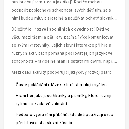
naslouchají tomu, co a jak říkají. Rodiče mohou
podpořit poslechové schopnosti svých dětí tím, že s
nimi budou mluvit zřetelně a používat bohatý slovník.
Také je důležité dát dětem příležitost vyjádřit se a
Důležitý je i
rozvoj sociálních dovedností
. Děti ve
naslouchat jim bez přerušování.
věku mezi třemi a pěti lety začínají více komunikovat
se svými vrstevníky. Jejich slovní interakce při hře a
různých aktivitách pomáhá posilovat jejich jazykové
schopnosti. Pravidelné hraní s ostatními dětmi, např. v
mateřské škole, je k tomu ideální příležitostí.
Mezi další aktivity podporující jazykový rozvoj patří:
Časté pokládání otázek, které stimulují myšlení.
Hraní her jako jsou říkanky a písničky, které rozvíjí
rytmus a zvukové vnímání.
Podpora vyprávění příběhů, kde děti používají svou
představivost a slovní zásobu.