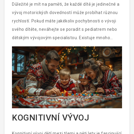
z plastelíny nebo hrám na stolní hry, které podporují
Důležité je mít na paměti, že každé dítě je jedinečné a
jemnou motoriku.
vývoj motorických dovedností může probíhat různou
rychlostí. Pokud máte jakékoliv pochybnosti o vývoji
svého dítěte, neváhejte se poradit s pediatrem nebo
dětským vývojovým specialistou. Existuje mnoho
zdrojů a odborníků, kteří mohou nabídnout podporu a
rady, jak nejlépe podpořit růst a vývoj vašeho dítěte v
této klíčové fázi jejich života.
KOGNITIVNÍ VÝVOJ
Kognitivní vývoj dětí mezi třemi a pěti lety je fascinující