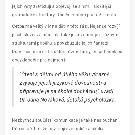
jejich věty zřetězují a objevují se s nimi i složitější
gramatické struktury. Rodiče mohou podpořit tento
vývoj tím, že budou s dětmi pravidelně číst knihy a
Četba
má velký vliv na děti v této fázi. Nejenže rozvíjí
hovořit o každodenních událostech.
jejich slovní zásobu, ale také je seznamuje s různými
strukturami příběhu a povzbuzuje jejich fantazii.
Doporučuje se číst s dětmi různé žánry, od pohádek po
encyklopedie pro nejmenší.
"Čtení s dětmi od útlého věku výrazně
zvyšuje jejich jazykové dovednosti a
připravuje je na školní docházku," uvádí
Dr. Jana Nováková, dětská psycholožka.
Nezbytnou součástí komunikace je také naslouchání.
Děti se učí tím, že pozorují své rodiče a okolí a