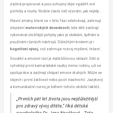
začíná projevovat a jsou schopny lépe vyjádřit své
potřeby a touhy. Rodiče často čelí výzvám, jak nejlépe
podporovat své děti a zároveň jim poskytnout
Hlavní změny, které se v této fázi odehrávají, zahrnují
potřebnou svobodu k objevování světa kolem sebe.
zlepšení
motorických dovedností
, kde děti začínají
vykonávat složitější pohyby jako je skákání, šplhání a
používání různých nástrojů. Důležitým krokem je i
kognitivní vývoj
, což zahrnuje rozvoj myšlení, řešení
problémů a začátek abstraktního myšlení. Děti také
Sociální a emoční růst je další klíčovou oblastí. Děti si
začínají rozumět konceptům jako čas, množství a
vytvářejí první kamarádské vazby mimo rodinu, učí se
základní čísla.
spolupráce a začínají chápat emoce druhých. Může se
objevit i první žárlivost nebo pocit vlastnictví. Jazykový
a komunikační rozvoj je během tohoto období taktéž
velmi důležitý. Děti se učí složitější věty, rozvíjí se jejich
„Prvních pět let života jsou nejdůležitější
slovní zásoba a začínají klást složitější otázky. Některé
pro zdravý vývoj dítěte,“ říká dětská
děti mohou začít zajímat i základní písmena a čísla.