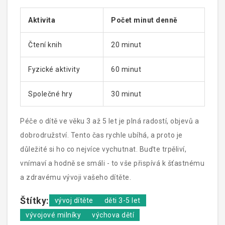
pochopit vaše dítě a jeho potřeby.
Aktivita
Počet minut denně
Čtení knih
20 minut
Fyzické aktivity
60 minut
Společné hry
30 minut
Péče o dítě ve věku 3 až 5 let je plná radostí, objevů a
dobrodružství. Tento čas rychle ubíhá, a proto je
důležité si ho co nejvíce vychutnat. Buďte trpěliví,
vnímaví a hodně se smáli - to vše přispívá k šťastnému
a zdravému vývoji vašeho dítěte.
Štítky:
vývoj dítěte
děti 3-5 let
vývojové milníky
výchova dětí