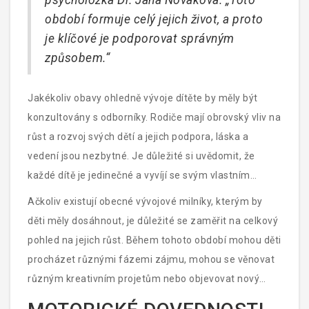
psycholožka Dr. Jana Nováková. „Toto
období formuje celý jejich život, a proto
je klíčové je podporovat správným
způsobem.“
Jakékoliv obavy ohledně vývoje dítěte by měly být
konzultovány s odborníky. Rodiče mají obrovský vliv na
růst a rozvoj svých dětí a jejich podpora, láska a
vedení jsou nezbytné. Je důležité si uvědomit, že
každé dítě je jedinečné a vyvíjí se svým vlastním
tempem, a proto je dobré nesrovnávat je s ostatními
Ačkoliv existují obecné vývojové milníky, kterým by
dětmi, ale spíše sledovat jejich individuální pokroky.
děti měly dosáhnout, je důležité se zaměřit na celkový
pohled na jejich růst. Během tohoto období mohou děti
procházet různými fázemi zájmu, mohou se věnovat
různým kreativním projetům nebo objevovat nový
způsob, jak se vyjádřit. Podpora těchto aktivit přispívá