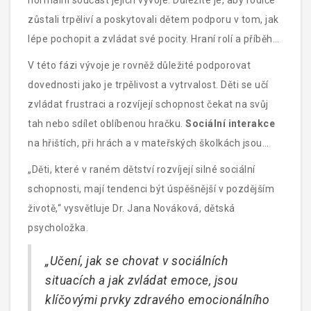
normální součást jejich vývoje. Důležité je, aby rodiče
sociální dovednosti.
zůstali trpěliví a poskytovali dětem podporu v tom, jak
lépe pochopit a zvládat své pocity. Hraní rolí a příběhy
mohou být velmi užitečné při rozvoji emoční
V této fázi vývoje je rovněž důležité podporovat
inteligence. Například hraní scénářů, kde se dítě musí
dovednosti jako je trpělivost a vytrvalost. Děti se učí
rozhodnout, jak jednat v určitých situacích, může být
zvládat frustraci a rozvíjejí schopnost čekat na svůj
skvělým způsobem, jak učit empatii a řešení konfliktů.
tah nebo sdílet oblíbenou hračku.
Sociální interakce
na hřištích, při hrách a v mateřských školkách jsou
výjimečně důležité. Zde se učí, jak rozpoznávat a
„Děti, které v raném dětství rozvíjejí silné sociální
respektovat pocity a potřeby druhých dětí.
schopnosti, mají tendenci být úspěšnější v pozdějším
životě,“ vysvětluje Dr. Jana Nováková, dětská
psycholožka.
„Učení, jak se chovat v sociálních
situacích a jak zvládat emoce, jsou
klíčovými prvky zdravého emocionálního