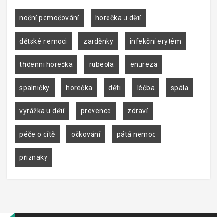
noční pomočování
horečka u dětí
dětské nemoci
zarděnky
infekční erytém
třídenní horečka
rubeola
enuréza
spalničky
horečka
děti
léčba
spála
vyrážka u dětí
prevence
zdraví
péče o dítě
očkování
pátá nemoc
příznaky