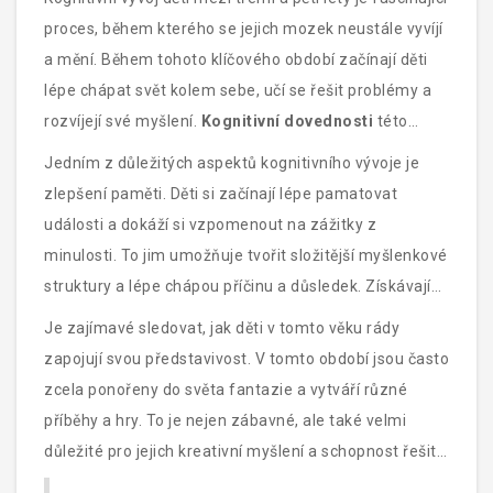
proces, během kterého se jejich mozek neustále vyvíjí
a mění. Během tohoto klíčového období začínají děti
lépe chápat svět kolem sebe, učí se řešit problémy a
rozvíjejí své myšlení.
Kognitivní dovednosti
této
věkové skupiny zahrnují rozvoj paměti, pozornosti,
Jedním z důležitých aspektů kognitivního vývoje je
vnímání a schopnost zpracovávat informace.
zlepšení paměti. Děti si začínají lépe pamatovat
události a dokáží si vzpomenout na zážitky z
minulosti. To jim umožňuje tvořit složitější myšlenkové
struktury a lépe chápou příčinu a důsledek. Získávají
také schopnost plánování a předvídání, což je pro ně
Je zajímavé sledovat, jak děti v tomto věku rády
velmi užitečné třeba při hře s ostatními dětmi.
zapojují svou představivost. V tomto období jsou často
zcela ponořeny do světa fantazie a vytváří různé
příběhy a hry. To je nejen zábavné, ale také velmi
důležité pro jejich kreativní myšlení a schopnost řešit
problémy. Hraní rolí a imaginární hry jim pomáhají