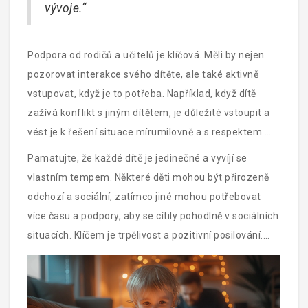
vývoje.“
Podpora od rodičů a učitelů je klíčová. Měli by nejen
pozorovat interakce svého dítěte, ale také aktivně
vstupovat, když je to potřeba. Například, když dítě
zažívá konflikt s jiným dítětem, je důležité vstoupit a
vést je k řešení situace mírumilovně a s respektem.
Čtení knížek o přátelství a hraní her, kde se střídáte,
Pamatujte, že každé dítě je jedinečné a vyvíjí se
může být skvělou příležitostí, jak učit sociální
vlastním tempem. Některé děti mohou být přirozeně
dovednosti.
odchozí a sociální, zatímco jiné mohou potřebovat
více času a podpory, aby se cítily pohodlně v sociálních
situacích. Klíčem je trpělivost a pozitivní posilování.
Vždy zdůrazňujte dobré chování a snažte se ukazovat
pozitivní příklady, jak řešit konflikty a jak být dobrým
přítelem.