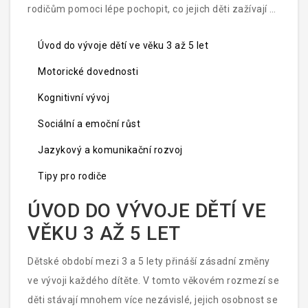
rodičům pomoci lépe pochopit, co jejich děti zažívají a
jak je můžou vhodně podpořit.
Úvod do vývoje dětí ve věku 3 až 5 let
Motorické dovednosti
Kognitivní vývoj
Sociální a emoční růst
Jazykový a komunikační rozvoj
Tipy pro rodiče
ÚVOD DO VÝVOJE DĚTÍ VE
VĚKU 3 AŽ 5 LET
Dětské období mezi 3 a 5 lety přináší zásadní změny
ve vývoji každého dítěte. V tomto věkovém rozmezí se
děti stávají mnohem více nezávislé, jejich osobnost se