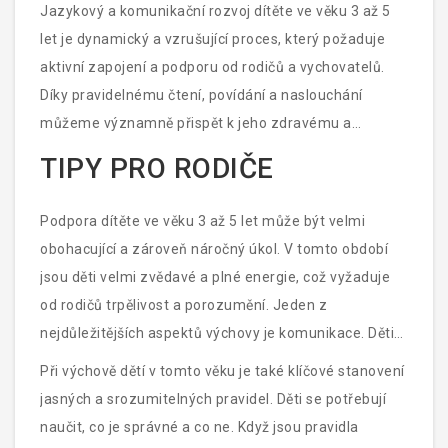
Jazykový a komunikační rozvoj dítěte ve věku 3 až 5
let je dynamický a vzrušující proces, který požaduje
aktivní zapojení a podporu od rodičů a vychovatelů.
Díky pravidelnému čtení, povídání a naslouchání
můžeme významně přispět k jeho zdravému a
harmonickému rozvoji.
TIPY PRO RODIČE
Podpora dítěte ve věku 3 až 5 let může být velmi
obohacující a zároveň náročný úkol. V tomto období
jsou děti velmi zvědavé a plné energie, což vyžaduje
od rodičů trpělivost a porozumění. Jeden z
nejdůležitějších aspektů výchovy je komunikace. Děti
potřebují cítit, že jsou slyšeny a jejich názory mají
Při výchově dětí v tomto věku je také klíčové stanovení
hodnotu. Naslouchání jim a odpovídání na jejich otázky
jasných a srozumitelných pravidel. Děti se potřebují
posiluje jejich sebevědomí a podporuje jejich jazykový
naučit, co je správné a co ne. Když jsou pravidla
rozvoj.