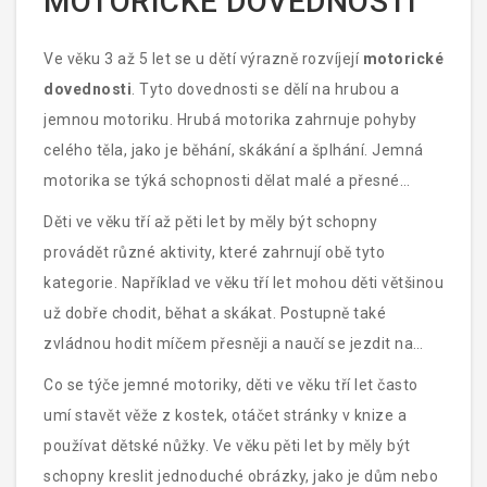
MOTORICKÉ DOVEDNOSTI
k jejich celkovému rozvoji a sebevědomí.
Ve věku 3 až 5 let se u dětí výrazně rozvíjejí
motorické
dovednosti
. Tyto dovednosti se dělí na hrubou a
jemnou motoriku. Hrubá motorika zahrnuje pohyby
celého těla, jako je běhání, skákání a šplhání. Jemná
motorika se týká schopnosti dělat malé a přesné
pohyby, jako je kreslení nebo zavazování tkaniček.
Děti ve věku tří až pěti let by měly být schopny
provádět různé aktivity, které zahrnují obě tyto
kategorie. Například ve věku tří let mohou děti většinou
už dobře chodit, běhat a skákat. Postupně také
zvládnou hodit míčem přesněji a naučí se jezdit na
tříkolce nebo jízdním kole s postranními kolečky. Mezi
Co se týče jemné motoriky, děti ve věku tří let často
čtvrtým a pátým rokem většina dětí zvládá složitější
umí stavět věže z kostek, otáčet stránky v knize a
pohyby, jako je například šplhání po žebříku na hřišti
používat dětské nůžky. Ve věku pěti let by měly být
nebo nácvik jízdy na kole bez postranních koleček.
schopny kreslit jednoduché obrázky, jako je dům nebo