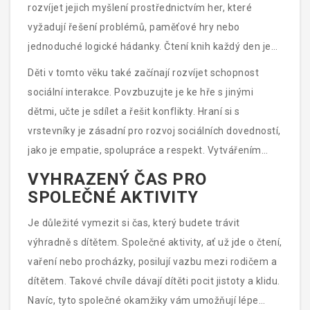
rozvíjet jejich myšlení prostřednictvím her, které
vyžadují řešení problémů, paměťové hry nebo
jednoduché logické hádanky. Čtení knih každý den je
další skvělý způsob, jak zvětšit jejich slovní zásobu a
Děti v tomto věku také začínají rozvíjet schopnost
podpořit fantazii. Vytvářejte situace, kde mohou
sociální interakce. Povzbuzujte je ke hře s jinými
používat své nové znalosti a dovednosti v praxi.
dětmi, učte je sdílet a řešit konflikty. Hraní si s
vrstevníky je zásadní pro rozvoj sociálních dovedností,
jako je empatie, spolupráce a respekt. Vytvářením
příležitostí pro společné aktivity podporujete jejich
VYHRAZENÝ ČAS PRO
schopnost vytvářet a udržovat vztahy.
SPOLEČNÉ AKTIVITY
Je důležité vymezit si čas, který budete trávit
výhradně s dítětem. Společné aktivity, ať už jde o čtení,
vaření nebo procházky, posilují vazbu mezi rodičem a
dítětem. Takové chvíle dávají dítěti pocit jistoty a klidu.
Navíc, tyto společné okamžiky vám umožňují lépe