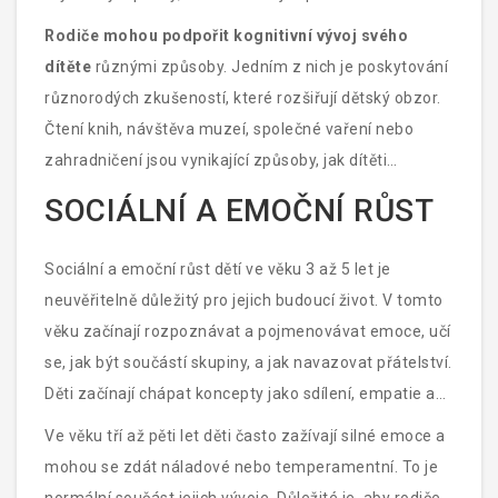
komunikátory.
Rodiče mohou podpořit kognitivní vývoj svého
dítěte
různými způsoby. Jedním z nich je poskytování
různorodých zkušeností, které rozšiřují dětský obzor.
Čtení knih, návštěva muzeí, společné vaření nebo
zahradničení jsou vynikající způsoby, jak dítěti
prezentovat nové podněty. Rodiče by také měli
SOCIÁLNÍ A EMOČNÍ RŮST
povzbuzovat děti k otázkám a odpovídat na ně trpělivě
a srozumitelně, čímž podporují dětskou zvědavost a
Sociální a emoční růst dětí ve věku 3 až 5 let je
zájem o učení.
neuvěřitelně důležitý pro jejich budoucí život. V tomto
věku začínají rozpoznávat a pojmenovávat emoce, učí
se, jak být součástí skupiny, a jak navazovat přátelství.
Děti začínají chápat koncepty jako sdílení, empatie a
spolupráce. Rodiče často pozorují, že jejich děti v
Ve věku tří až pěti let děti často zažívají silné emoce a
tomto věku mají tendenci napodobovat dospělé a
mohou se zdát náladové nebo temperamentní. To je
starší děti, což je přirozený způsob, jakým se učí