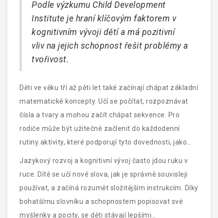
Podle výzkumu Child Development
pochopit různé sociální role a situace.
Institute je hraní klíčovým faktorem v
kognitivním vývoji dětí a má pozitivní
vliv na jejich schopnost řešit problémy a
tvořivost.
Děti ve věku tří až pěti let také začínají chápat základní
matematické koncepty. Učí se počítat, rozpoznávat
čísla a tvary a mohou začít chápat sekvence. Pro
rodiče může být užitečné začlenit do každodenní
rutiny aktivity, které podporují tyto dovednosti, jako
například hraní s kostkami nebo počítání předmětů při
Jazykový rozvoj a kognitivní vývoj často jdou ruku v
procházkách.
ruce. Dítě se učí nové slova, jak je správně souvisleji
používat, a začíná rozumět složitějším instrukcím. Díky
bohatšímu slovníku a schopnostem popisovat své
myšlenky a pocity, se děti stávají lepšími