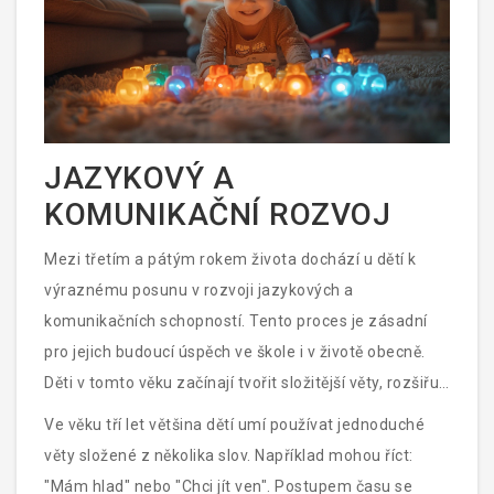
JAZYKOVÝ A
KOMUNIKAČNÍ ROZVOJ
Mezi třetím a pátým rokem života dochází u dětí k
výraznému posunu v rozvoji jazykových a
komunikačních schopností. Tento proces je zásadní
pro jejich budoucí úspěch ve škole i v životě obecně.
Děti v tomto věku začínají tvořit složitější věty, rozšiřují
svou slovní zásobu a zlepšují svou schopnost
Ve věku tří let většina dětí umí používat jednoduché
naslouchat a reagovat na konverzace.
věty složené z několika slov. Například mohou říct:
"Mám hlad" nebo "Chci jít ven". Postupem času se