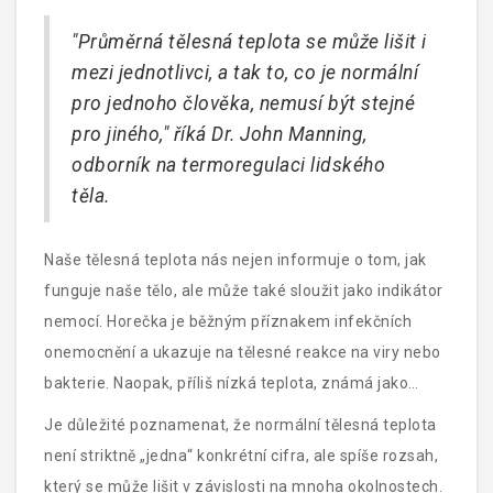
"Průměrná tělesná teplota se může lišit i
mezi jednotlivci, a tak to, co je normální
pro jednoho člověka, nemusí být stejné
pro jiného," říká Dr. John Manning,
odborník na termoregulaci lidského
těla.
Naše tělesná teplota nás nejen informuje o tom, jak
funguje naše tělo, ale může také sloužit jako indikátor
nemocí. Horečka je běžným příznakem infekčních
onemocnění a ukazuje na tělesné reakce na viry nebo
bakterie. Naopak, příliš nízká teplota, známá jako
hypotermie, může signalizovat vystavení chladným
Je důležité poznamenat, že normální tělesná teplota
podmínkám nebo metabolické poruchy.
není striktně „jedna“ konkrétní cifra, ale spíše rozsah,
který se může lišit v závislosti na mnoha okolnostech.