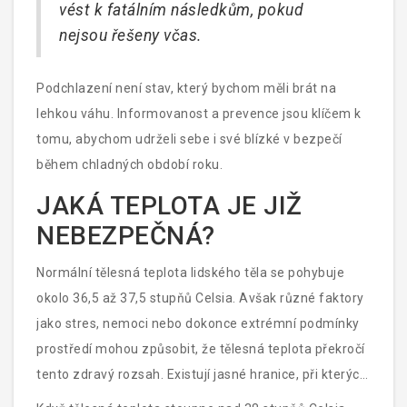
vést k fatálním následkům, pokud
nejrychleji vyhledat lékařskou pomoc.
nejsou řešeny včas.
Podchlazení není stav, který bychom měli brát na
lehkou váhu. Informovanost a prevence jsou klíčem k
tomu, abychom udrželi sebe i své blízké v bezpečí
během chladných období roku.
JAKÁ TEPLOTA JE JIŽ
NEBEZPEČNÁ?
Normální tělesná teplota lidského těla se pohybuje
okolo 36,5 až 37,5 stupňů Celsia. Avšak různé faktory
jako stres, nemoci nebo dokonce extrémní podmínky
prostředí mohou způsobit, že tělesná teplota překročí
tento zdravý rozsah. Existují jasné hranice, při kterých
se vysoká nebo nízká tělesná teplota stává