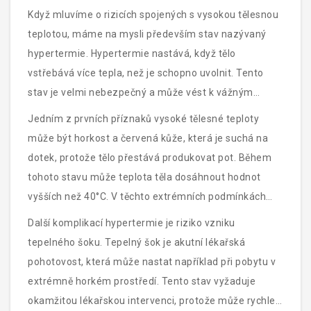
Když mluvíme o rizicích spojených s vysokou tělesnou
teplotou, máme na mysli především stav nazývaný
hypertermie. Hypertermie nastává, když tělo
vstřebává více tepla, než je schopno uvolnit. Tento
stav je velmi nebezpečný a může vést k vážným
zdravotním komplikacím i smrti.
Jedním z prvních příznaků vysoké tělesné teploty
může být horkost a červená kůže, která je suchá na
dotek, protože tělo přestává produkovat pot. Během
tohoto stavu může teplota těla dosáhnout hodnot
vyšších než 40°C. V těchto extrémních podmínkách
začíná postupně selhávat centrální nervový systém,
Další komplikací hypertermie je riziko vzniku
což může vést k dezorientaci, záchvatům a v
tepelného šoku. Tepelný šok je akutní lékařská
nejhorších případech i ke kómatu a smrti.
pohotovost, která může nastat například při pobytu v
extrémně horkém prostředí. Tento stav vyžaduje
okamžitou lékařskou intervenci, protože může rychle