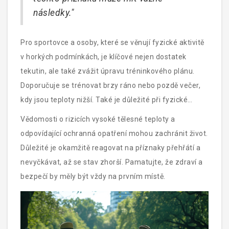
následky."
Pro sportovce a osoby, které se věnují fyzické aktivitě
v horkých podmínkách, je klíčové nejen dostatek
tekutin, ale také zvážit úpravu tréninkového plánu.
Doporučuje se trénovat brzy ráno nebo pozdě večer,
kdy jsou teploty nižší. Také je důležité při fyzické
aktivitě častěji odpočívat a chladit se.
Vědomosti o rizicích vysoké tělesné teploty a
odpovídající ochranná opatření mohou zachránit život.
Důležité je okamžitě reagovat na příznaky přehřátí a
nevyčkávat, až se stav zhorší. Pamatujte, že zdraví a
bezpečí by měly být vždy na prvním místě.