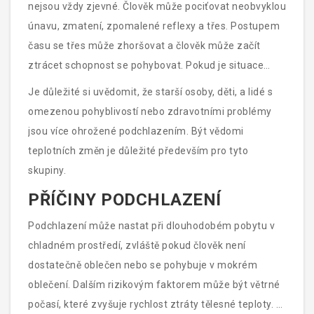
nejsou vždy zjevné. Člověk může pociťovat neobvyklou
únavu, zmatení, zpomalené reflexy a třes. Postupem
času se třes může zhoršovat a člověk může začít
ztrácet schopnost se pohybovat. Pokud je situace
vážná, může docházet k zástavě srdce a dýchání.
Je důležité si uvědomit, že starší osoby, děti, a lidé s
omezenou pohyblivostí nebo zdravotními problémy
jsou více ohrožené podchlazením. Být vědomi
teplotních změn je důležité především pro tyto
skupiny.
PŘÍČINY PODCHLAZENÍ
Podchlazení může nastat při dlouhodobém pobytu v
chladném prostředí, zvláště pokud člověk není
dostatečně oblečen nebo se pohybuje v mokrém
oblečení. Dalším rizikovým faktorem může být větrné
počasí, které zvyšuje rychlost ztráty tělesné teploty. K