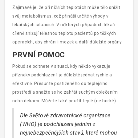
podchlazení může dojít také u lidí, kteří tráví dlouhou
Zajímavé je, že při nižších teplotách může tělo snížit
dobu v chladné vodě.
svůj metabolismus, což přináší určité výhody v
lékařských situacích. V některých případech lékaři
cíleně snižují tělesnou teplotu pacientů po těžkých
operacích, aby chránili mozek a další důležité orgány.
PRVNÍ POMOC
Pokud se ocitnete v situaci, kdy někdo vykazuje
příznaky podchlazení, je důležité jednat rychle a
efektivně. Přesuňte postiženého do teplejšího
prostředí a snažte se ho zahřát suchým oblečením
nebo dekami. Můžete také použít teplé (ne horké)
nápoje, ale vyhněte se alkoholu – ten způsobuje
Dle Světové zdravotnické organizace
rychlejší ztrátu tepla. Pokud jste v přírodě, využijte
(WHO) je podchlazení jedním z
cokoliv, co pomůže udržet teplo, například suché listí
nejnebezpečnějších stavů, které mohou
nebo spací pytle. V těžkých případech je nutné co