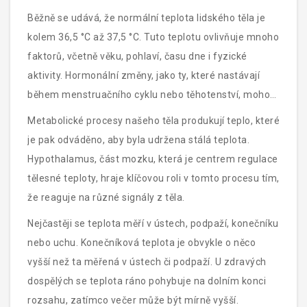
Běžně se udává, že normální teplota lidského těla je
kolem 36,5 °C až 37,5 °C. Tuto teplotu ovlivňuje mnoho
faktorů, včetně věku, pohlaví, času dne i fyzické
aktivity. Hormonální změny, jako ty, které nastávají
během menstruačního cyklu nebo těhotenství, mohou
také způsobit kolísání teploty.
Metabolické procesy našeho těla produkují teplo, které
je pak odváděno, aby byla udržena stálá teplota.
Hypothalamus, část mozku, která je centrem regulace
tělesné teploty, hraje klíčovou roli v tomto procesu tím,
že reaguje na různé signály z těla.
Nejčastěji se teplota měří v ústech, podpaží, konečníku
nebo uchu. Konečníková teplota je obvykle o něco
vyšší než ta měřená v ústech či podpaží. U zdravých
dospělých se teplota ráno pohybuje na dolním konci
rozsahu, zatímco večer může být mírně vyšší.