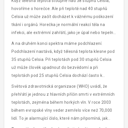
Když tělesná teplota stoupne nad 38 stupňů Celsia,
nebezpečnou.
hovoříme o horečce. Ale při teplotě nad 40 stupňů
Celsia už může začít docházet k vážnému poškození
tkání i orgánů. Horečka je normální reakcí těla na
infekci, ale extrémní zahřátí, jako je úpal nebo tepelný
úder, může způsobit poškození mozku nebo dokonce
A na druhém konci spektra máme podchlazení.
smrt, pokud není rychle ošetřeno.
Podchlazení nastává, když tělesná teplota klesne pod
35 stupňů Celsia. Při teplotách pod 30 stupňů Celsia
už může člověk upadnout do bezvědomí a při
teplotách pod 25 stupňů Celsia dochází často k
smrtelným následkům. Pro tělo je při nízkých
Světová zdravotnická organizace (WHO) uvádí, že
teplotách stále složitější udržovat životně důležité
přehřátí je jednou z hlavních příčin smrti v extrémních
funkce.
teplotách, zejména během horkých vln. V roce 2003
během evropské vlny veder zemřelo více než 70,000
lidí. To je alarmující číslo, které nám připomíná, jak
důležité je chránit naše tělo před extrémními