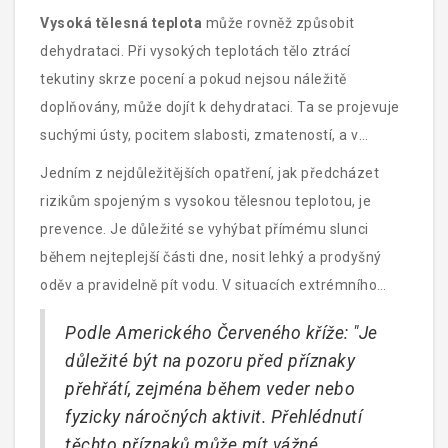
vést k selhání orgánů. Tepelný šok může postihnout
Vysoká tělesná teplota
může rovněž způsobit
nejen dospělé, ale také děti a starší osoby, kteří jsou k
dehydrataci. Při vysokých teplotách tělo ztrácí
vysokým teplotám citlivější.
tekutiny skrze pocení a pokud nejsou náležitě
doplňovány, může dojít k dehydrataci. Ta se projevuje
suchými ústy, pocitem slabosti, zmateností, a v
kritických případech může vést k selhání ledvin.
Jedním z nejdůležitějších opatření, jak předcházet
rizikům spojeným s vysokou tělesnou teplotou, je
prevence. Je důležité se vyhýbat přímému slunci
během nejteplejší části dne, nosit lehký a prodyšný
oděv a pravidelně pít vodu. V situacích extrémního
tepla je také vhodné stahovat závěsy a používat
Podle Amerického Červeného kříže: "Je
ventilátor nebo klimatizaci k ochlazení prostoru.
důležité být na pozoru před příznaky
přehřátí, zejména během veder nebo
fyzicky náročných aktivit. Přehlédnutí
těchto příznaků může mít vážné