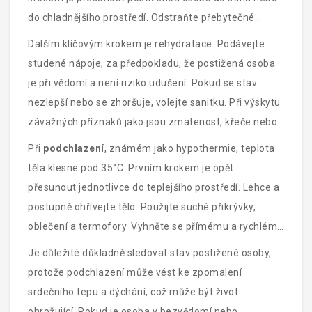
do chladnějšího prostředí. Odstraňte přebytečné
oblečení a snažte se postupně ochlazovat tělo.
Dalším klíčovým krokem je rehydratace. Podávejte
Použijte vlhké ručníky nebo studené obklady na oblasti
studené nápoje, za předpokladu, že postižená osoba
jako krk, podpaží a třísla. Je také užitečné zvlhčovat
je při vědomí a není riziko udušení. Pokud se stav
kůži vodou z rozprašovače a ventilátorem podporovat
nezlepší nebo se zhoršuje, volejte sanitku. Při výskytu
odpařování.
závažných příznaků jako jsou zmatenost, křeče nebo
bezvědomí, je nutný okamžitý lékařský zásah.
Při
podchlazení
, známém jako hypothermie, teplota
těla klesne pod 35°C. Prvním krokem je opět
přesunout jednotlivce do teplejšího prostředí. Lehce a
postupně ohřívejte tělo. Použijte suché přikrývky,
oblečení a termofory. Vyhněte se přímému a rychlému
ohřívání, například horkými sprchami, které mohou
Je důležité důkladně sledovat stav postižené osoby,
způsobit šok. Podávejte teplé, sladké nápoje, pokud to
protože podchlazení může vést ke zpomalení
stav osoby umožňuje.
srdečního tepu a dýchání, což může být život
ohrožující. Pokud je osoba v bezvědomí nebo