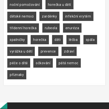
noční pomočování
horečka u dětí
dětské nemoci
zarděnky
infekční erytém
třídenní horečka
rubeola
enuréza
spalničky
horečka
děti
léčba
spála
vyrážka u dětí
prevence
zdraví
péče o dítě
očkování
pátá nemoc
příznaky