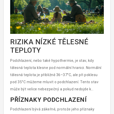
RIZIKA NÍZKÉ TĚLESNÉ
TEPLOTY
Podchlazení, nebo také hypothermie, je stav, kdy
tělesná teplota klesne pod normální hranici. Normální
tělesná teplota je přibližně 36–37°C, ale při poklesu
pod 35°C můžeme mluvit o podchlazení. Tento stav
může být velice nebezpečný a pokud nedojde k
rychlému zásahu, může vést k vážným zdravotním
PŘÍZNAKY PODCHLAZENÍ
problémům nebo dokonce k smrti.
Podchlazení bývá zákeřné, protože jeho příznaky