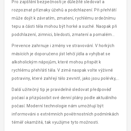
Pro zajištění bezpečnosti je důležité sledovat a
a rukavice, protože hlava a ruce rychle chladnou.
rozpoznat příznaky úžehů a podchlazení. Při přehřátí
může dojít k závratím, zmatení, rychlému srdečnímu
tepu a části těla mohou být horké a suché. Naopak při
podchlazení, zimnici, bledosti, zmatení a pomalém
srdečním tepu je nutné tělu rychle dodat teplo. V
Prevence zahrnuje i změny ve stravování. V horkých
případě jakýchkoli podezření na přehřátí nebo
měsících je doporučeno jíst lehčí jídla a vyhýbat se
podchlazení, je nezbytné vyhledat lékařskou pomoc
alkoholickým nápojům, které mohou přispět k
ihned.
rychlému přehřátí těla. V zimě naopak volte výživné
potraviny, které zahřejí tělo zevnitř, jako jsou polévky,
teplé čaje nebo kořeněná jídla.
Další užitečný tip je pravidelně sledovat předpověď
počasí a přizpůsobit své denní plány podle aktuálního
počasí. Moderní technologie nám umožňují být
informováni o extrémních povětrnostních podmínkách
téměř okamžitě, tak využijme tyto možnosti.