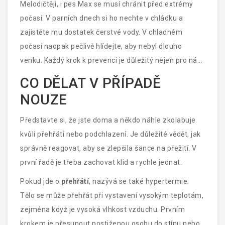
Melodičtěji, i pes Max se musí chránit před extrémy
počasí. V parních dnech si ho nechte v chládku a
zajistěte mu dostatek čerstvé vody. V chladném
počasí naopak pečlivě hlídejte, aby nebyl dlouho
venku. Každý krok k prevenci je důležitý nejen pro nás,
ale i pro naše blízké a mazlíčky.
CO DĚLAT V PŘÍPADĚ
NOUZE
Představte si, že jste doma a někdo náhle zkolabuje
kvůli přehřátí nebo podchlazení. Je důležité vědět, jak
správně reagovat, aby se zlepšila šance na přežití. V
první řadě je třeba zachovat klid a rychle jednat.
Pokud jde o
přehřátí
, nazývá se také hypertermie.
Tělo se může přehřát při vystavení vysokým teplotám,
zejména když je vysoká vlhkost vzduchu. Prvním
krokem je přesunout postiženou osobu do stínu nebo