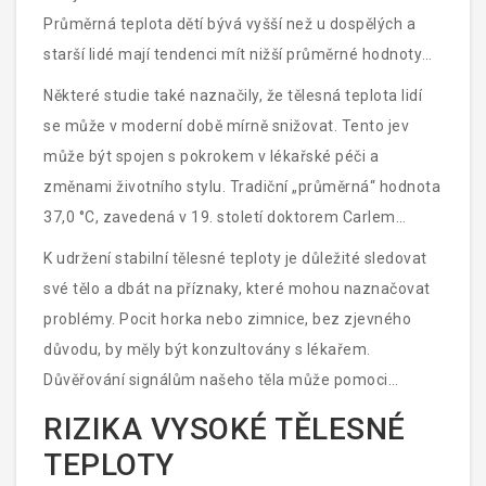
Průměrná teplota dětí bývá vyšší než u dospělých a
starší lidé mají tendenci mít nižší průměrné hodnoty
teploty.
Některé studie také naznačily, že tělesná teplota lidí
se může v moderní době mírně snižovat. Tento jev
může být spojen s pokrokem v lékařské péči a
změnami životního stylu. Tradiční „průměrná“ hodnota
37,0 °C, zavedená v 19. století doktorem Carlem
Wunderlichem, je dnes možná o několik desetin stupně
K udržení stabilní tělesné teploty je důležité sledovat
vyšší, než je aktuální průměr.
své tělo a dbát na příznaky, které mohou naznačovat
problémy. Pocit horka nebo zimnice, bez zjevného
důvodu, by měly být konzultovány s lékařem.
Důvěřování signálům našeho těla může pomoci
předejít vážnějším zdravotním problémům a
RIZIKA VYSOKÉ TĚLESNÉ
dramatickým kolísáním teploty.
TEPLOTY