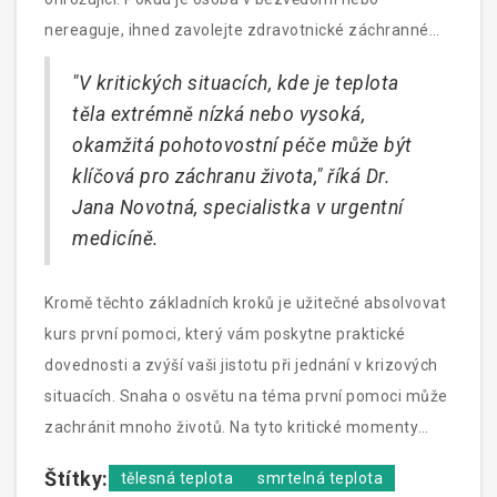
nereaguje, ihned zavolejte zdravotnické záchranné
služby. Pokračujte s přímým ohříváním, dokud
"V kritických situacích, kde je teplota
nedorazí pomoc.
těla extrémně nízká nebo vysoká,
okamžitá pohotovostní péče může být
klíčová pro záchranu života," říká Dr.
Jana Novotná, specialistka v urgentní
medicíně.
Kromě těchto základních kroků je užitečné absolvovat
kurs první pomoci, který vám poskytne praktické
dovednosti a zvýší vaši jistotu při jednání v krizových
situacích. Snaha o osvětu na téma první pomoci může
zachránit mnoho životů. Na tyto kritické momenty
bychom měli být připraveni nejen teoreticky, ale i
Štítky:
tělesná teplota
smrtelná teplota
prakticky.