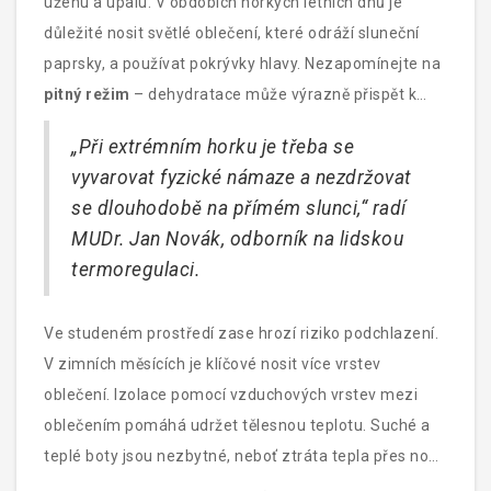
úžehu a úpalu. V obdobích horkých letních dnů je
důležité nosit světlé oblečení, které odráží sluneční
paprsky, a používat pokrývky hlavy. Nezapomínejte na
pitný režim
– dehydratace může výrazně přispět k
přehřátí organismu.
„Při extrémním horku je třeba se
vyvarovat fyzické námaze a nezdržovat
se dlouhodobě na přímém slunci,“ radí
MUDr. Jan Novák, odborník na lidskou
termoregulaci.
Ve studeném prostředí zase hrozí riziko podchlazení.
V zimních měsících je klíčové nosit více vrstev
oblečení. Izolace pomocí vzduchových vrstev mezi
oblečením pomáhá udržet tělesnou teplotu. Suché a
teplé boty jsou nezbytné, neboť ztráta tepla přes nohy
může být velmi rychlá. Také nezapomínejte na čepici