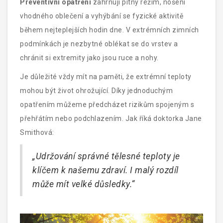
Preventivní opatření
zahrnují pitný režim, nošení
teplotami.
vhodného oblečení a vyhýbání se fyzické aktivitě
během nejteplejších hodin dne. V extrémních zimních
podmínkách je nezbytné oblékat se do vrstev a
chránit si extremity jako jsou ruce a nohy.
Je důležité vždy mít na paměti, že extrémní teploty
mohou být život ohrožující. Díky jednoduchým
opatřením můžeme předcházet rizikům spojeným s
přehřátím nebo podchlazením. Jak říká doktorka Jane
Smithová:
„Udržování správné tělesné teploty je
klíčem k našemu zdraví. I malý rozdíl
může mít velké důsledky.“