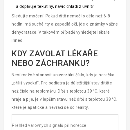
a doplňuje tekutiny, navíc chladí z uvnitř.
Sledujte močení. Pokud dítě nemočilo déle než 6-8
hodin, má suché rty a zapadlé oči, jde o známky vážné
dehydratace. V takovém případě vyhledejte lékaře
ihned.
KDY ZAVOLAT LÉKAŘE
NEBO ZÁCHRANKU?
Není možné stanovit univerzální číslo, kdy je horečka
„příliš vysoká“. Pro pediatra je důležitější stav dítěte
než číslo na teploměru. Dítě s teplotou 39 °C, které
hraje a pije, je v lepším stavu než dítě s teplotou 38 °C,
které je apatické a nevrací se do reality.
Přehled varovných signálů při horečce