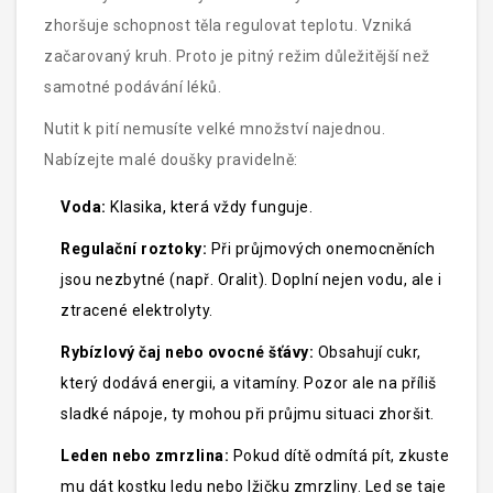
zhoršuje schopnost těla regulovat teplotu. Vzniká
začarovaný kruh. Proto je pitný režim důležitější než
samotné podávání léků.
Nutit k pití nemusíte velké množství najednou.
Nabízejte malé doušky pravidelně:
Voda:
Klasika, která vždy funguje.
Regulační roztoky:
Při průjmových onemocněních
jsou nezbytné (např. Oralit). Doplní nejen vodu, ale i
ztracené elektrolyty.
Rybízlový čaj nebo ovocné šťávy:
Obsahují cukr,
který dodává energii, a vitamíny. Pozor ale na příliš
sladké nápoje, ty mohou při průjmu situaci zhoršit.
Leden nebo zmrzlina:
Pokud dítě odmítá pít, zkuste
mu dát kostku ledu nebo lžičku zmrzliny. Led se taje