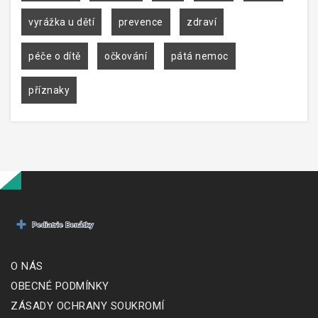
vyrážka u dětí
prevence
zdraví
péče o dítě
očkování
pátá nemoc
příznaky
O NÁS
OBECNÉ PODMÍNKY
ZÁSADY OCHRANY SOUKROMÍ