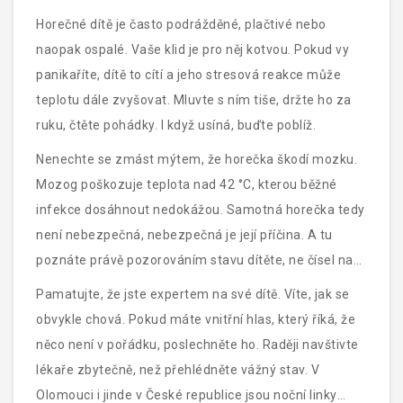
Horečné dítě je často podrážděné, plačtivé nebo
naopak ospalé. Vaše klid je pro něj kotvou. Pokud vy
panikaříte, dítě to cítí a jeho stresová reakce může
teplotu dále zvyšovat. Mluvte s ním tiše, držte ho za
ruku, čtěte pohádky. I když usíná, buďte poblíž.
Nenechte se zmást mýtem, že horečka škodí mozku.
Mozog poškozuje teplota nad 42 °C, kterou běžné
infekce dosáhnout nedokážou. Samotná horečka tedy
není nebezpečná, nebezpečná je její příčina. A tu
poznáte právě pozorováním stavu dítěte, ne čísel na
teploměru.
Pamatujte, že jste expertem na své dítě. Víte, jak se
obvykle chová. Pokud máte vnitřní hlas, který říká, že
něco není v pořádku, poslechněte ho. Raději navštivte
lékaře zbytečně, než přehlédněte vážný stav. V
Olomouci i jinde v České republice jsou noční linky