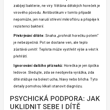
zabíjejí bakterie, ne viry. Většina dětských horeček je
virového původu. Antibiotikum v tomto případě
nepomůže, jen naruší střevní mikroflóru a přispěje k
rezistenci bakterií.
Překrývání dítěte:
Snaha „prohnát horečku potem“
je nebezpečná. Pot se dostane ven, ale teplo
zůstává uvnitř. Teplota může vystřelit výše a vést k
přehřátí.
Ignorování dalšího příznaků:
Horečka je jen špička
ledovce. Sledujte, zda se neobjevila vyrážka, zda
dítě stěžuje na bolest ucha, hlavy nebo břicha. Tyto
detaily pomohou lékaři stanovit diagnózu.
PSYCHICKÁ PODPORA: JAK
UKLIDNIT SEBE I DÍTĚ