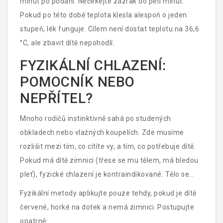
minut po podání. Nečekejte zázrak do pěti minut.
Pokud po této době teplota klesla alespoň o jeden
stupeň, lék funguje. Cílem není dostat teplotu na 36,6
°C, ale zbavit dítě nepohodlí.
FYZIKÁLNÍ CHLAZENÍ:
POMOCNÍK NEBO
NEPŘÍTEL?
Mnoho rodičů instinktivně sahá po studených
obkladech nebo vlažných koupelích. Zde musíme
rozlišit mezi tím, co cítíte vy, a tím, co potřebuje dítě.
Pokud má dítě zimnici (třese se mu tělem, má bledou
pleť), fyzické chlazení je kontraindikované. Tělo se
snaží teplotu zvýšit a vy mu to brání. Výsledkem je
Fyzikální metody aplikujte pouze tehdy, pokud je dítě
stres, vyšší tep a horší pocit.
červené, horké na dotek a nemá zimnici. Postupujte
opatrně: