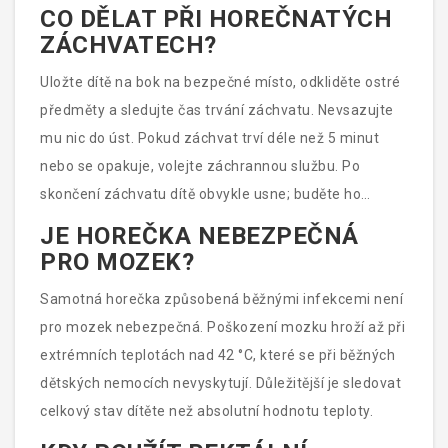
CO DĚLAT PŘI HOREČNATÝCH
ZÁCHVATECH?
Uložte dítě na bok na bezpečné místo, odkliděte ostré
předměty a sledujte čas trvání záchvatu. Nevsazujte
mu nic do úst. Pokud záchvat trví déle než 5 minut
nebo se opakuje, volejte záchrannou službu. Po
skončení záchvatu dítě obvykle usne; buděte ho
opatrně a kontaktujte lékaře.
JE HOREČKA NEBEZPEČNÁ
PRO MOZEK?
Samotná horečka způsobená běžnými infekcemi není
pro mozek nebezpečná. Poškození mozku hroží až při
extrémních teplotách nad 42 °C, které se při běžných
dětských nemocích nevyskytují. Důležitější je sledovat
celkový stav dítěte než absolutní hodnotu teploty.