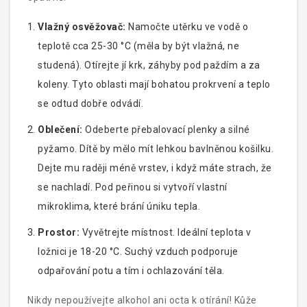
Vlažný osvěžovač:
Namočte utěrku ve vodě o
teplotě cca 25-30 °C (měla by být vlažná, ne
studená). Otírejte jí krk, záhyby pod paždím a za
koleny. Tyto oblasti mají bohatou prokrvení a teplo
se odtud dobře odvádí.
Oblečení:
Odeberte přebalovací plenky a silné
pyžamo. Dítě by mělo mít lehkou bavlněnou košilku.
Dejte mu raději méně vrstev, i když máte strach, že
se nachladí. Pod peřinou si vytvoří vlastní
mikroklima, které brání úniku tepla.
Prostor:
Vyvětrejte místnost. Ideální teplota v
ložnici je 18-20 °C. Suchý vzduch podporuje
odpařování potu a tím i ochlazování těla.
Nikdy nepoužívejte alkohol ani octa k otírání! Kůže