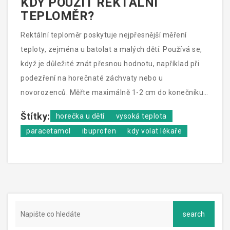
KDY POUŽÍT REKTÁLNÍ
TEPLOMĚR?
Rektální teploměr poskytuje nejpřesnější měření
teploty, zejména u batolat a malých dětí. Používá se,
když je důležité znát přesnou hodnotu, například při
podezření na horečnaté záchvaty nebo u
novorozenců. Měřte maximálně 1-2 cm do konečníku a
teploměr předem namažte vazelínou.
Štítky:
horečka u dětí
vysoká teplota
paracetamol
ibuprofen
kdy volat lékaře