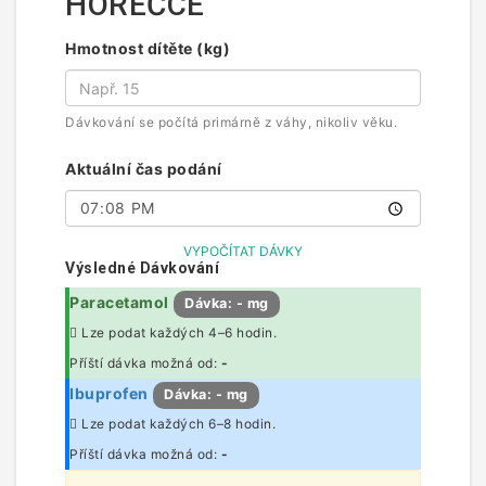
HOREČCE
Hmotnost dítěte (kg)
Dávkování se počítá primárně z váhy, nikoliv věku.
Aktuální čas podání
VYPOČÍTAT DÁVKY
Výsledné Dávkování
Paracetamol
Dávka:
-
mg
Lze podat každých 4–6 hodin.
Příští dávka možná od:
-
Ibuprofen
Dávka:
-
mg
Lze podat každých 6–8 hodin.
Příští dávka možná od:
-