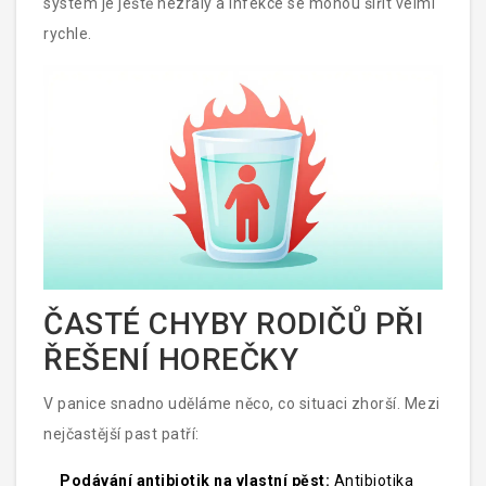
systém je ještě nezralý a infekce se mohou šířit velmi
rychle.
ČASTÉ CHYBY RODIČŮ PŘI
ŘEŠENÍ HOREČKY
V panice snadno uděláme něco, co situaci zhorší. Mezi
nejčastější past patří:
Podávání antibiotik na vlastní pěst:
Antibiotika