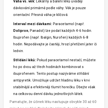
Váha vs. věk:
Lékárny a balení léků uvádějí
dávkování primárně podle váhy. Věk je pouze
orientační. Přesná váha je klíčová.
Interval mezi dávkami:
Paracetamol (např.
Dolipron
, Panadol) lze podat každých 4-6 hodin.
Ibuprofen (např.
Ibalgin
, Nurofen) každých 6-8
hodin. Nepodávajte je častěji, hrozí přetížení jater či
ledvin.
Střídání léků:
Pokud paracetamol nestačí, můžete
ho po dvou až třech hodinách kombinovat s
ibuprofenem. Tento postup nazýváme střídání
antipyretik. Umožňuje udržet hladinu léku v krvi
stabilnější a efektivněji tlumit horečku. Dbejte však
na celkovou denní dávku jednotlivých látek.
Pamatujte, že účinek léku nastupuje obvykle 30 až 60