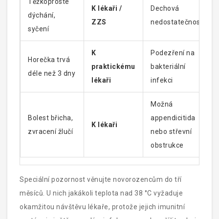
Těžkoprosté
K lékaři /
Dechová
dýchání,
ZZS
nedostatečnost
syčení
K
Podezření na
Horečka trvá
praktickému
bakteriální
déle než 3 dny
lékaři
infekci
Možná
Bolest břicha,
appendicitida
K lékaři
zvracení žlučí
nebo střevní
obstrukce
Speciální pozornost věnujte novorozencům do tří
měsíců. U nich jakákoli teplota nad 38 °C vyžaduje
okamžitou návštěvu lékaře, protože jejich imunitní