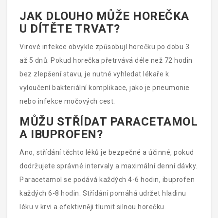
praktických lékařů dostupné pro konzultace mimo
JAK DLOUHO MŮŽE HOREČKA
ordinaci. Neváhejte je využít.
U DÍTĚTE TRVAT?
Virové infekce obvykle způsobují horečku po dobu 3
až 5 dnů. Pokud horečka přetrvává déle než 72 hodin
bez zlepšení stavu, je nutné vyhledat lékaře k
vyloučení bakteriální komplikace, jako je pneumonie
nebo infekce močových cest.
MŮŽU STŘÍDAT PARACETAMOL
A IBUPROFEN?
Ano, střídání těchto léků je bezpečné a účinné, pokud
dodržujete správné intervaly a maximální denní dávky.
Paracetamol se podává každých 4-6 hodin, ibuprofen
každých 6-8 hodin. Střídání pomáhá udržet hladinu
léku v krvi a efektivněji tlumit silnou horečku.