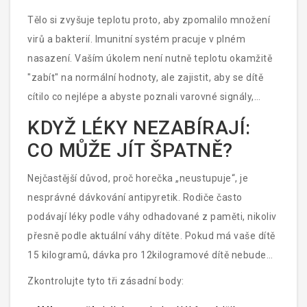
zvítězí nad rozumem. Ale než začnete hledat
Tělo si zvyšuje teplotu proto, aby zpomalilo množení
záchranku nebo zoufale listovat fóry, potřebujete
virů a bakterií. Imunitní systém pracuje v plném
vědět jedno: samotná horečka není nemoc. Je to
nasazení. Vaším úkolem není nutně teplotu okamžitě
obranný mechanismus těla.
"zabít" na normální hodnoty, ale zajistit, aby se dítě
cítilo co nejlépe a abyste poznali varovné signály,
které vyžadují odbornou pomoc. Pojďme si rozebrat,
KDYŽ LÉKY NEZABÍRAJÍ:
co skutečně funguje, co je jen mýtus, a hlavně, kdy
CO MŮŽE JÍT ŠPATNĚ?
musíte jednat rychle.
Nejčastější důvod, proč horečka „neustupuje“, je
nesprávné dávkování antipyretik. Rodiče často
podávají léky podle váhy odhadované z paměti, nikoliv
přesně podle aktuální váhy dítěte. Pokud má vaše dítě
15 kilogramů, dávka pro 12kilogramové dítě nebude
stačit na snížení vysoké horečky.
Zkontrolujte tyto tři zásadní body: