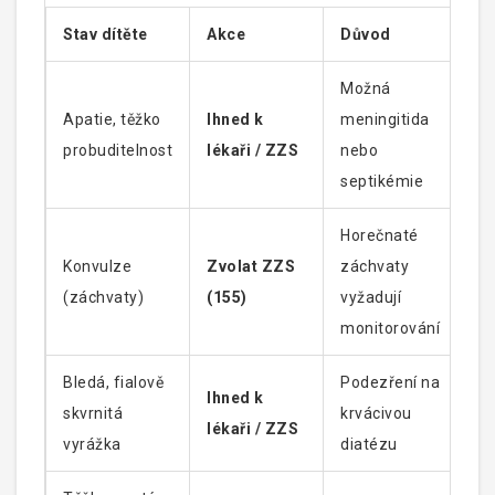
Stav dítěte
Akce
Důvod
Možná
Apatie, těžko
Ihned k
meningitida
probuditelnost
lékaři / ZZS
nebo
septikémie
Horečnaté
Konvulze
Zvolat ZZS
záchvaty
(záchvaty)
(155)
vyžadují
monitorování
Bledá, fialově
Podezření na
Ihned k
skvrnitá
krvácivou
lékaři / ZZS
vyrážka
diatézu