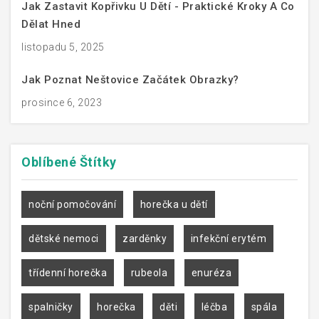
Jak Zastavit Kopřivku U Dětí - Praktické Kroky A Co
Dělat Hned
listopadu 5, 2025
Jak Poznat Neštovice Začátek Obrazky?
prosince 6, 2023
Oblíbené
Štítky
noční pomočování
horečka u dětí
dětské nemoci
zarděnky
infekční erytém
třídenní horečka
rubeola
enuréza
spalničky
horečka
děti
léčba
spála