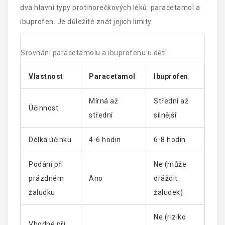
dva hlavní typy protihorečkových léků: paracetamol a
ibuprofen. Je důležité znát jejich limity.
Srovnání paracetamolu a ibuprofenu u dětí
Vlastnost
Paracetamol
Ibuprofen
Mírná až
Střední až
Účinnost
střední
silnější
Délka účinku
4-6 hodin
6-8 hodin
Podání při
Ne (může
prázdném
Ano
dráždit
žaludku
žaludek)
Ne (riziko
Vhodné při