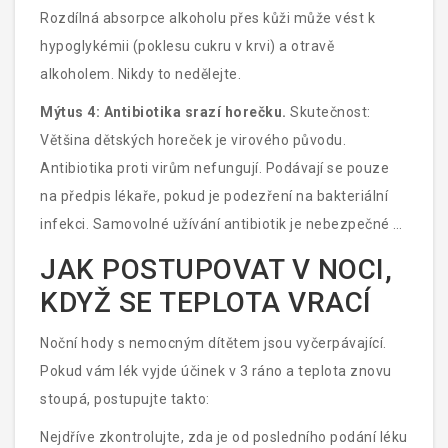
Rozdílná absorpce alkoholu přes kůži může vést k
hypoglykémii (poklesu cukru v krvi) a otravě
alkoholem. Nikdy to nedělejte.
Mýtus 4: Antibiotika srazí horečku.
Skutečnost:
Většina dětských horeček je virového původu.
Antibiotika proti virům nefungují. Podávají se pouze
na předpis lékaře, pokud je podezření na bakteriální
infekci. Samovolné užívání antibiotik je nebezpečné a
podporuje rezistenci bakterií.
JAK POSTUPOVAT V NOCI,
KDYŽ SE TEPLOTA VRACÍ
Noční hody s nemocným dítětem jsou vyčerpávající.
Pokud vám lék vyjde účinek v 3 ráno a teplota znovu
stoupá, postupujte takto:
Nejdříve zkontrolujte, zda je od posledního podání léku