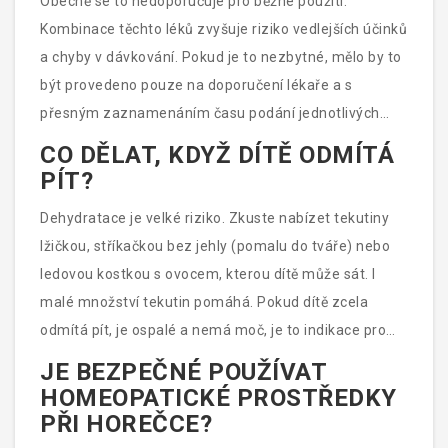
Obecně se to nedoporučuje pro běžné použití.
malého dítěte preferujte rektální měření.
Kombinace těchto léků zvyšuje riziko vedlejších účinků
a chyby v dávkování. Pokud je to nezbytné, mělo by to
být provedeno pouze na doporučení lékaře a s
přesným zaznamenáním času podání jednotlivých
látek. Ideální je používat jeden typ léku pravidelně
CO DĚLAT, KDYŽ DÍTĚ ODMÍTÁ
podle intervalů uvedených v příbalovém letáku.
PÍT?
Dehydratace je velké riziko. Zkuste nabízet tekutiny
lžičkou, stříkačkou bez jehly (pomalu do tváře) nebo
ledovou kostkou s ovocem, kterou dítě může sát. I
malé množství tekutin pomáhá. Pokud dítě zcela
odmítá pít, je ospalé a nemá moč, je to indikace pro
okamžitou návštěvu lékaře, kde může být podána
JE BEZPEČNÉ POUŽÍVAT
tekutina injekčně.
HOMEOPATICKÉ PROSTŘEDKY
PŘI HOREČCE?