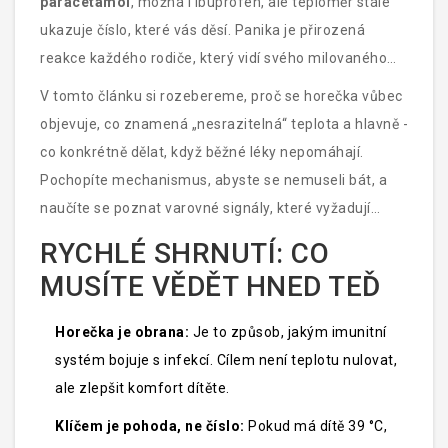
paracetamol
, možná i
ibuprofen
, ale teploměr stále
ukazuje číslo, které vás děsí. Panika je přirozená
reakce každého rodiče, který vidí svého milovaného
malého člověčka trpět. Ale tady je klíčová věc: vysoké
V tomto článku si rozebereme, proč se horečka vůbec
číslo na teploměru samo o sobě není nutně
objevuje, co znamená „nesrazitelná“ teplota a hlavně -
nebezpečné. Nebezpečný je stav dítěte, ne jen
co konkrétně dělat, když běžné léky nepomáhají.
samotná teplota.
Pochopíte mechanismus, abyste se nemuseli bát, a
naučíte se poznat varovné signály, které vyžadují
okamžitou pomoc.
RYCHLÉ SHRNUTÍ: CO
MUSÍTE VĚDĚT HNED TEĎ
Horečka je obrana:
Je to způsob, jakým imunitní
systém bojuje s infekcí. Cílem není teplotu nulovat,
ale zlepšit komfort dítěte.
Klíčem je pohoda, ne číslo:
Pokud má dítě 39 °C,