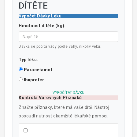
DÍTĚTE
Výpočet Dávky Léku
Hmotnost dítěte (kg):
Dávka se počítá vždy podle váhy, nikoliv věku.
Typ léku:
Paracetamol
Ibuprofen
VYPOČÍTAT DÁVKU
Kontrola Varovných Příznaků
Značte příznaky, které má vaše dítě. Nástroj
posoudí nutnost okamžité lékařské pomoci.