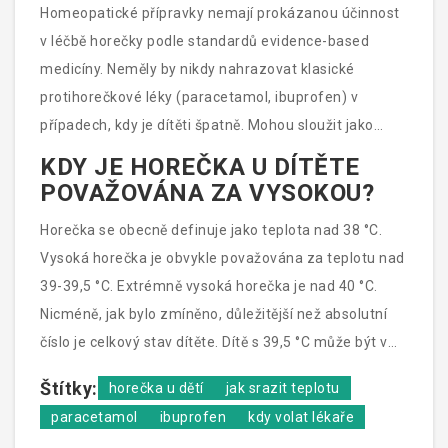
Homeopatické přípravky nemají prokázanou účinnost
v léčbě horečky podle standardů evidence-based
medicíny. Neměly by nikdy nahrazovat klasické
protihorečkové léky (paracetamol, ibuprofen) v
případech, kdy je dítěti špatně. Mohou sloužit jako
doplňková péče, pokud je to v souladu s vaším
KDY JE HOREČKA U DÍTĚTE
přístupem, ale nikdy se na ně nespoléhejte jako na
POVAŽOVÁNA ZA VYSOKOU?
hlavní terapii při vysokých teplotách.
Horečka se obecně definuje jako teplota nad 38 °C.
Vysoká horečka je obvykle považována za teplotu nad
39-39,5 °C. Extrémně vysoká horečka je nad 40 °C.
Nicméně, jak bylo zmíněno, důležitější než absolutní
číslo je celkový stav dítěte. Dítě s 39,5 °C může být v
lepším stavu než dítě s 38,5 °C, které je apatické a
Štítky:
horečka u dětí
jak srazit teplotu
nechce pít.
paracetamol
ibuprofen
kdy volat lékaře