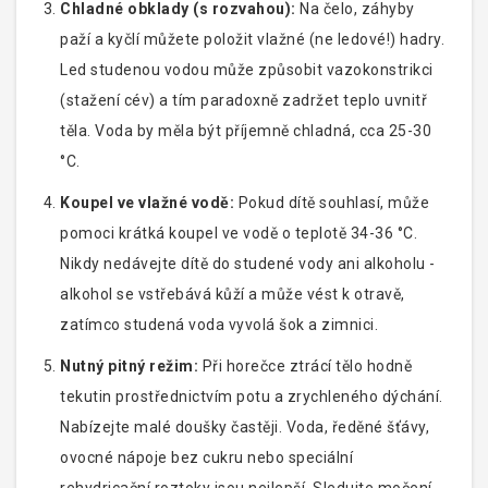
Chladné obklady (s rozvahou):
Na čelo, záhyby
paží a kyčlí můžete položit vlažné (ne ledové!) hadry.
Led studenou vodou může způsobit vazokonstrikci
(stažení cév) a tím paradoxně zadržet teplo uvnitř
těla. Voda by měla být příjemně chladná, cca 25-30
°C.
Koupel ve vlažné vodě:
Pokud dítě souhlasí, může
pomoci krátká koupel ve vodě o teplotě 34-36 °C.
Nikdy nedávejte dítě do studené vody ani alkoholu -
alkohol se vstřebává kůží a může vést k otravě,
zatímco studená voda vyvolá šok a zimnici.
Nutný pitný režim:
Při horečce ztrácí tělo hodně
tekutin prostřednictvím potu a zrychleného dýchání.
Nabízejte malé doušky častěji. Voda, ředěné šťávy,
ovocné nápoje bez cukru nebo speciální