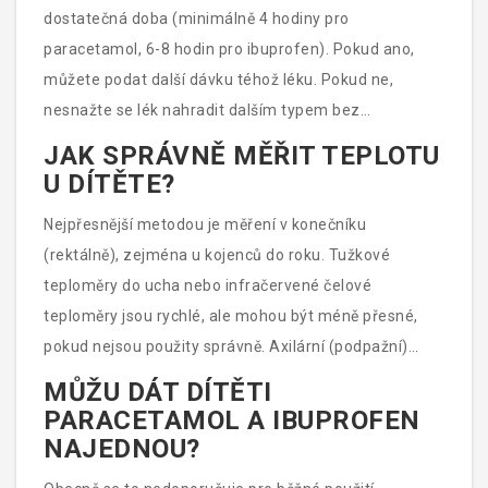
dostatečná doba (minimálně 4 hodiny pro
paracetamol, 6-8 hodin pro ibuprofen). Pokud ano,
můžete podat další dávku téhož léku. Pokud ne,
nesnažte se lék nahradit dalším typem bez
konzultace s lékařem. Místo toho se zaměřte na
JAK SPRÁVNĚ MĚŘIT TEPLOTU
fyzikální chlazení: odhalte dítě, zajistěte chladnější
U DÍTĚTE?
vzduch v pokoji a nabídněte pití. Často stačí, aby dítě
Nejpřesnější metodou je měření v konečníku
usnulo v pohodě, i když teplota zůstává mírně
(rektálně), zejména u kojenců do roku. Tužkové
zvýšená. Spánek je pro regeneraci důležitější než
teploměry do ucha nebo infračervené čelové
perfektní číslo na teploměru.
teploměry jsou rychlé, ale mohou být méně přesné,
pokud nejsou použity správně. Axilární (podpažní)
měření je nejméně přesné a často podhodnocuje
MŮŽU DÁT DÍTĚTI
skutečnou teplotu o 0,5-1 °C. Pro domácí
PARACETAMOL A IBUPROFEN
monitorování postačuje elektronický teploměr do ucha
NAJEDNOU?
nebo čela, ale při podezření na vysokou horečku u