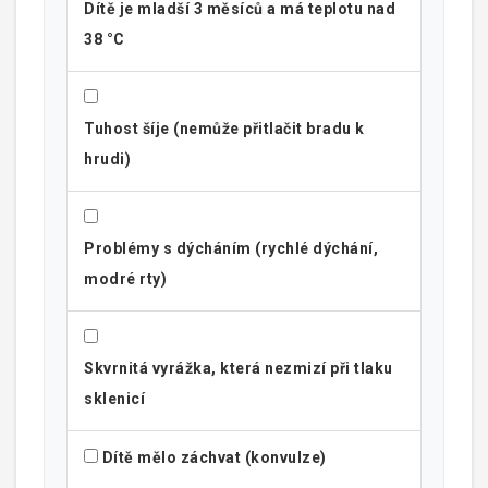
Dítě je mladší 3 měsíců a má teplotu nad
38 °C
Tuhost šíje (nemůže přitlačit bradu k
hrudi)
Problémy s dýcháním (rychlé dýchání,
modré rty)
Skvrnitá vyrážka, která nezmizí při tlaku
sklenicí
Dítě mělo záchvat (konvulze)