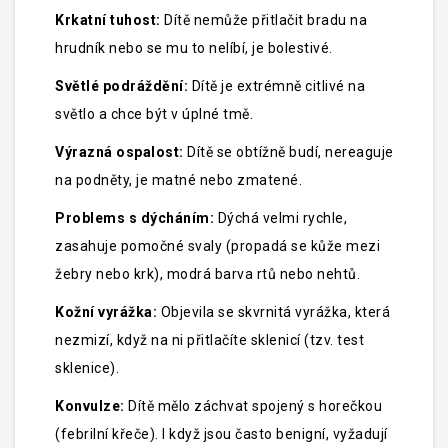
Krkatní tuhost:
Dítě nemůže přitlačit bradu na
hrudník nebo se mu to nelíbí, je bolestivé.
Světlé podráždění:
Dítě je extrémně citlivé na
světlo a chce být v úplné tmě.
Výrazná ospalost:
Dítě se obtížně budí, nereaguje
na podněty, je matné nebo zmatené.
Problems s dýcháním:
Dýchá velmi rychle,
zasahuje pomočné svaly (propadá se kůže mezi
žebry nebo krk), modrá barva rtů nebo nehtů.
Kožní vyrážka:
Objevila se skvrnitá vyrážka, která
nezmizí, když na ni přitlačíte sklenicí (tzv. test
sklenice).
Konvulze:
Dítě mělo záchvat spojený s horečkou
(febrilní křeče). I když jsou často benigní, vyžadují