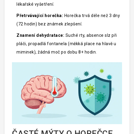
lékařské vyšetření.
Přetrvávající horečka:
Horečka trvá déle než 3 dny
(72 hodin) bez známek zlepšení.
Znamení dehydratace:
Suché rty, absence slz při
pláči, propadlá fontanela (měkká place na hlavě u
miminek), žádná moč po dobu 8+ hodin.
ČASTÉ MÝTY O HOREČCE,