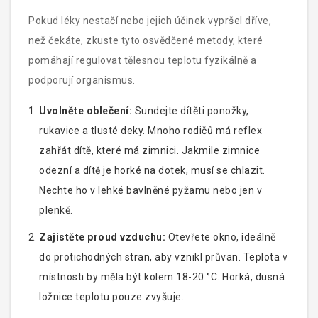
Pokud léky nestačí nebo jejich účinek vypršel dříve,
než čekáte, zkuste tyto osvědčené metody, které
pomáhají regulovat tělesnou teplotu fyzikálně a
podporují organismus.
Uvolněte oblečení:
Sundejte dítěti ponožky,
rukavice a tlusté deky. Mnoho rodičů má reflex
zahřát dítě, které má zimnici. Jakmile zimnice
odezní a dítě je horké na dotek, musí se chlazit.
Nechte ho v lehké bavlněné pyžamu nebo jen v
plenkě.
Zajistěte proud vzduchu:
Otevřete okno, ideálně
do protichodných stran, aby vznikl průvan. Teplota v
místnosti by měla být kolem 18-20 °C. Horká, dusná
ložnice teplotu pouze zvyšuje.