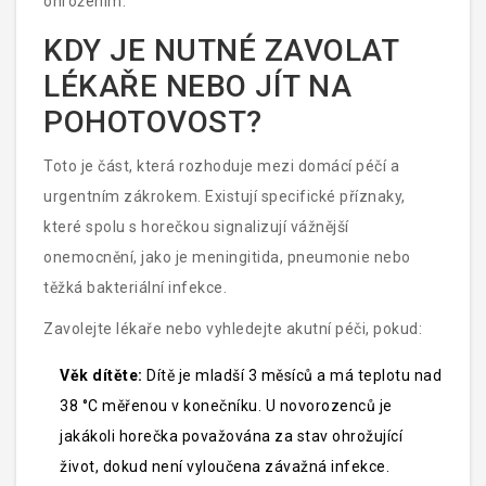
ohrožením.
KDY JE NUTNÉ ZAVOLAT
LÉKAŘE NEBO JÍT NA
POHOTOVOST?
Toto je část, která rozhoduje mezi domácí péčí a
urgentním zákrokem. Existují specifické příznaky,
které spolu s horečkou signalizují vážnější
onemocnění, jako je meningitida, pneumonie nebo
těžká bakteriální infekce.
Zavolejte lékaře nebo vyhledejte akutní péči, pokud:
Věk dítěte:
Dítě je mladší 3 měsíců a má teplotu nad
38 °C měřenou v konečníku. U novorozenců je
jakákoli horečka považována za stav ohrožující
život, dokud není vyloučena závažná infekce.