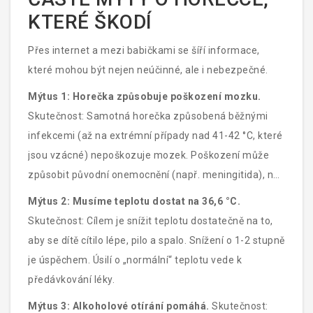
KTERÉ ŠKODÍ
Přes internet a mezi babičkami se šíří informace,
které mohou být nejen neúčinné, ale i nebezpečné.
Mýtus 1: Horečka způsobuje poškození mozku.
Skutečnost: Samotná horečka způsobená běžnými
infekcemi (až na extrémní případy nad 41-42 °C, které
jsou vzácné) nepoškozuje mozek. Poškození může
způsobit původní onemocnění (např. meningitida), ne
teplota jako taková.
Mýtus 2: Musíme teplotu dostat na 36,6 °C.
Skutečnost: Cílem je snížit teplotu dostatečně na to,
aby se dítě cítilo lépe, pilo a spalo. Snížení o 1-2 stupně
je úspěchem. Úsilí o „normální“ teplotu vede k
předávkování léky.
Mýtus 3: Alkoholové otírání pomáhá.
Skutečnost: