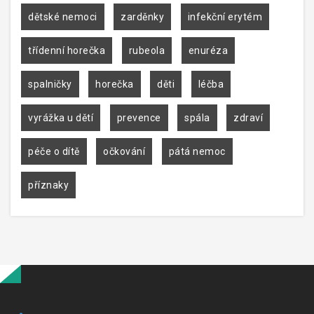
dětské nemoci
zarděnky
infekční erytém
třídenní horečka
rubeola
enuréza
spalničky
horečka
děti
léčba
vyrážka u dětí
prevence
spála
zdraví
péče o dítě
očkování
pátá nemoc
příznaky