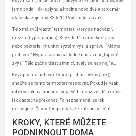
Když říkám „nejde srazit“, obvykle myslíme situaci, kdy
jsme podali lék, uplynula hodina nebo dvě a teploměr
stále ukazuje nad 38,5 °C. Proč se to stává?
Tělo má svůj vlastní termostat, který se nachází v
mozku (hypotalamus). Když do těla pronikne virus
nebo bakterie, imunitní systém vysílá zprávu: "Máme
problém!" Hypotalamus následně nastavení „topení“
zvýší. Tělo začne třást zimnicí, svaly se napínají a
generují teplo, aby dosáhly nové, vyšší teploty. Tento
Když podáte antipyretikum (protihorečkový lék),
proces je biologicky účinný - vyšší teplota zpomaluje
snažíte se tento termostat resetovat. Pokud je však
množení virů a bakterií a urychluje práci bílých krvinek.
infekce silná a imunitní odpověď intenzivní, tělo může
lék částečně překonat. To neznamená, že lék
nefunguje. Často funguje tak, že zabránilo ještě
vyššímu nárůstu teploty, ale nedokázalo ji vrátit na
KROKY, KTERÉ MŮŽETE
normální úroveň. V takovém případě je důležitější
PODNIKNOUT DOMA
sledovat, zda dítě netrpí, než bojovat s číslicemi.