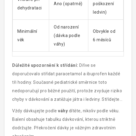
Ano (opatrně)
poškození
dehydrataci
ledvin)
Od narození
Minimální
Obvykle od
(dávka podle
věk
6 měsíců
váhy)
Důležité upozornění k střídání:
Dříve se
doporučovalo střídat paracetamol a ibuprofen každé
tři hodiny. Současné pediatrické směrnice toto
nedoporučují pro běžné použití, protože zvyšuje riziko
chyby v dávkování a zatěžuje játra i ledviny. Střídejte
je pouze na výslovné doporučení lékaře a pečlivě si
Vždy dávkujejte podle
váhy
dítěte, nikoliv podle věku.
zapisujte čas podání.
Balení obsahuje tabulku dávkování, kterou striktně
dodržujte. Překročení dávky je vážným zdravotním