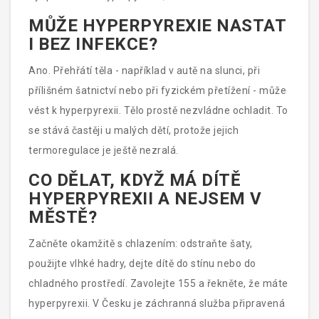
hyperpyrexie způsobí křeče.
MŮŽE HYPERPYREXIE NASTAT
I BEZ INFEKCE?
Ano. Přehřátí těla - například v autě na slunci, při
přílišném šatnictví nebo při fyzickém přetížení - může
vést k hyperpyrexii. Tělo prostě nezvládne ochladit. To
se stává častěji u malých dětí, protože jejich
termoregulace je ještě nezralá.
CO DĚLAT, KDYŽ MÁ DÍTĚ
HYPERPYREXII A NEJSEM V
MĚSTĚ?
Začněte okamžitě s chlazením: odstraňte šaty,
použijte vlhké hadry, dejte dítě do stínu nebo do
chladného prostředí. Zavolejte 155 a řekněte, že máte
hyperpyrexii. V Česku je záchranná služba připravená