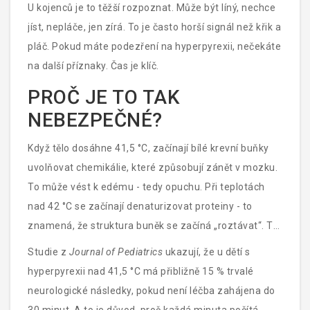
byla epilepsie, ale protože mozek přehřívá.
U kojenců je to těžší rozpoznat. Může být líný, nechce
jíst, nepláče, jen zírá. To je často horší signál než křik a
pláč. Pokud máte podezření na hyperpyrexii, nečekáte
na další příznaky. Čas je klíč.
PROČ JE TO TAK
NEBEZPEČNÉ?
Když tělo dosáhne 41,5 °C, začínají bílé krevní buňky
uvolňovat chemikálie, které způsobují zánět v mozku.
To může vést k edému - tedy opuchu. Při teplotách
nad 42 °C se začínají denaturizovat proteiny - to
znamená, že struktura buněk se začíná „roztávat“. To
je nevratné. Mozek, srdce, ledviny - všechny tyto
Studie z
Journal of Pediatrics
ukazují, že u dětí s
orgány mohou být poškozeny trvale.
hyperpyrexii nad 41,5 °C má přibližně 15 % trvalé
neurologické následky, pokud není léčba zahájena do