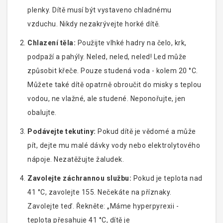
plenky. Dítě musí být vystaveno chladnému
vzduchu. Nikdy nezakrývejte horké dítě.
Chlazení těla:
Použijte vlhké hadry na čelo, krk,
podpaží a pahýly. Neled, neled, neled! Led může
způsobit křeče. Pouze studená voda - kolem 20 °C.
Můžete také dítě opatrně obroučit do misky s teplou
vodou, ne vlažné, ale studené. Neponořujte, jen
obalujte.
Podávejte tekutiny:
Pokud dítě je vědomé a může
pít, dejte mu malé dávky vody nebo elektrolytového
nápoje. Nezatěžujte žaludek.
Zavolejte záchrannou službu:
Pokud je teplota nad
41 °C, zavolejte 155. Nečekáte na příznaky.
Zavolejte teď. Řekněte: „Máme hyperpyrexii -
teplota přesahuje 41 °C, dítě je