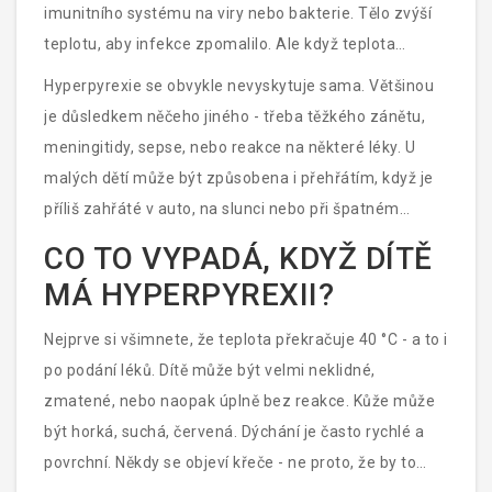
imunitního systému na viry nebo bakterie. Tělo zvýší
teplotu, aby infekce zpomalilo. Ale když teplota
přesáhne 41 °C, začíná tělo přehřívat. V tomto bodě se
Hyperpyrexie se obvykle nevyskytuje sama. Většinou
začínají poškozovat buňky, zejména v mozku a srdci.
je důsledkem něčeho jiného - třeba těžkého zánětu,
To není jen „velká horečka“. Je to tělesný selhávání.
meningitidy, sepse, nebo reakce na některé léky. U
malých dětí může být způsobena i přehřátím, když je
příliš zahřáté v auto, na slunci nebo při špatném
šatnictví. V těchto případech to není infekce, ale
CO TO VYPADÁ, KDYŽ DÍTĚ
fyzikální přehřátí, které tělo nezvládá ochladit.
MÁ HYPERPYREXII?
Nejprve si všimnete, že teplota překračuje 40 °C - a to i
po podání léků. Dítě může být velmi neklidné,
zmatené, nebo naopak úplně bez reakce. Kůže může
být horká, suchá, červená. Dýchání je často rychlé a
povrchní. Někdy se objeví křeče - ne proto, že by to