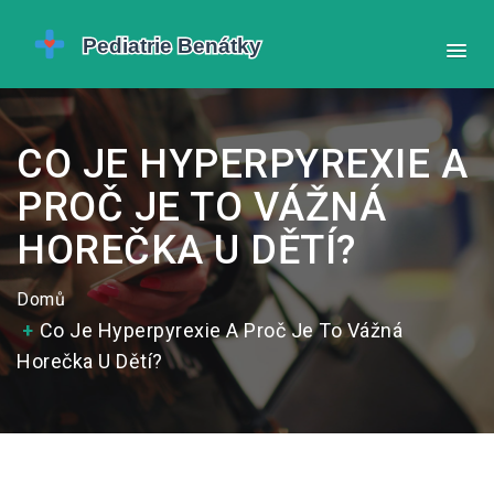
CO JE HYPERPYREXIE A
PROČ JE TO VÁŽNÁ
HOREČKA U DĚTÍ?
Domů
Co Je Hyperpyrexie A Proč Je To Vážná
Horečka U Dětí?