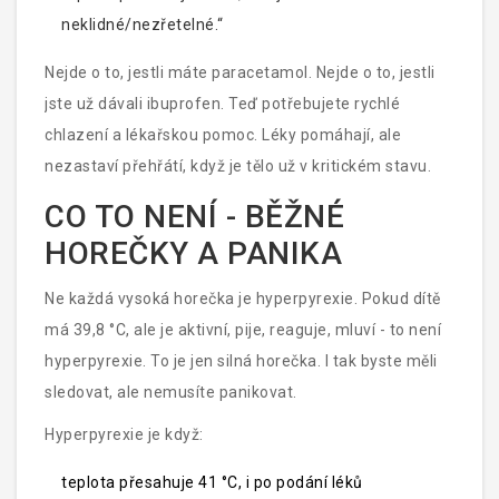
neklidné/nezřetelné.“
Nejde o to, jestli máte paracetamol. Nejde o to, jestli
jste už dávali ibuprofen. Teď potřebujete rychlé
chlazení a lékařskou pomoc. Léky pomáhají, ale
nezastaví přehřátí, když je tělo už v kritickém stavu.
CO TO NENÍ - BĚŽNÉ
HOREČKY A PANIKA
Ne každá vysoká horečka je hyperpyrexie. Pokud dítě
má 39,8 °C, ale je aktivní, pije, reaguje, mluví - to není
hyperpyrexie. To je jen silná horečka. I tak byste měli
sledovat, ale nemusíte panikovat.
Hyperpyrexie je když:
teplota přesahuje 41 °C, i po podání léků