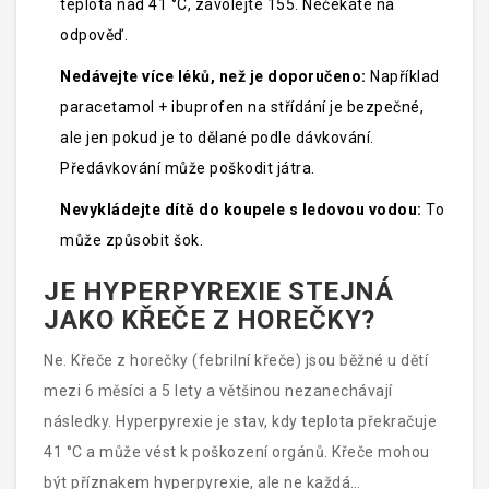
teplota nad 41 °C, zavolejte 155. Nečekáte na
odpověď.
Nedávejte více léků, než je doporučeno:
Například
paracetamol + ibuprofen na střídání je bezpečné,
ale jen pokud je to dělané podle dávkování.
Předávkování může poškodit játra.
Nevykládejte dítě do koupele s ledovou vodou:
To
může způsobit šok.
JE HYPERPYREXIE STEJNÁ
JAKO KŘEČE Z HOREČKY?
Ne. Křeče z horečky (febrilní křeče) jsou běžné u dětí
mezi 6 měsíci a 5 lety a většinou nezanechávají
následky. Hyperpyrexie je stav, kdy teplota překračuje
41 °C a může vést k poškození orgánů. Křeče mohou
být příznakem hyperpyrexie, ale ne každá