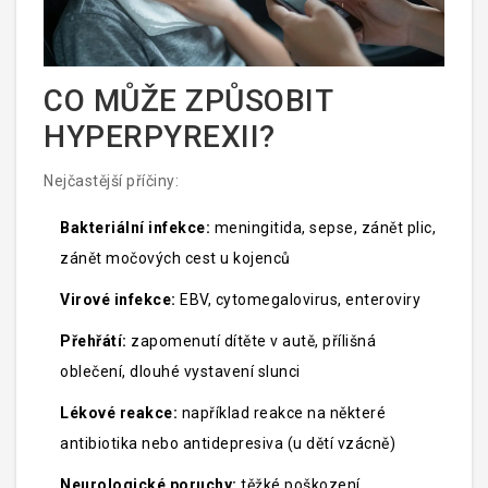
CO MŮŽE ZPŮSOBIT
HYPERPYREXII?
Nejčastější příčiny:
Bakteriální infekce:
meningitida, sepse, zánět plic,
zánět močových cest u kojenců
Virové infekce:
EBV, cytomegalovirus, enteroviry
Přehřátí:
zapomenutí dítěte v autě, přílišná
oblečení, dlouhé vystavení slunci
Lékové reakce:
například reakce na některé
antibiotika nebo antidepresiva (u dětí vzácně)
Neurologické poruchy:
těžké poškození