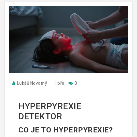
Lukáš Novotný
1 bře
0
HYPERPYREXIE
DETEKTOR
CO JE TO HYPERPYREXIE?