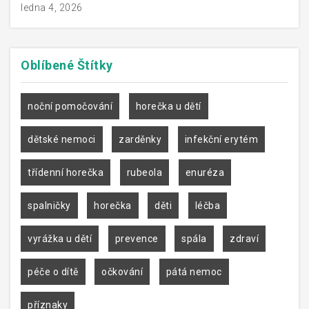
ledna 4, 2026
Oblíbené
Štítky
noční pomočování
horečka u dětí
dětské nemoci
zarděnky
infekční erytém
třídenní horečka
rubeola
enuréza
spalničky
horečka
děti
léčba
vyrážka u dětí
prevence
spála
zdraví
péče o dítě
očkování
pátá nemoc
příznaky