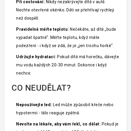
Při cestování:
Nikdy nezakrývejte dítě v autě.
Nechte otevřené okénko. Děti se přehřívají rychleji
než dospělí.
Pravidelně měřte teplotu:
Nečekáte, až dítě „bude
vypadat špatně“. Měřte teplotu, když máte
podezření - i když se zdá, že je „jen trochu horké“.
Udržujte hydrataci:
Pokud dítě má horečku, dávejte
mu vodu každých 20-30 minut. Dokonce i když
nechce.
CO NEUDĚLAT?
Nepoužívejte led:
Led může způsobit křeče nebo
hypotermii - tělo reaguje zpětně.
Nevolte na lékaře, aby vám řekl, co dělat:
Pokud je