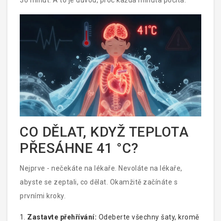
30 minut. A to je důvod, proč každá minuta počítá.
CO DĚLAT, KDYŽ TEPLOTA
PŘESÁHNE 41 °C?
Nejprve - nečekáte na lékaře. Nevoláte na lékaře,
abyste se zeptali, co dělat. Okamžitě začínáte s
prvními kroky.
Zastavte přehřívání:
Odeberte všechny šaty, kromě