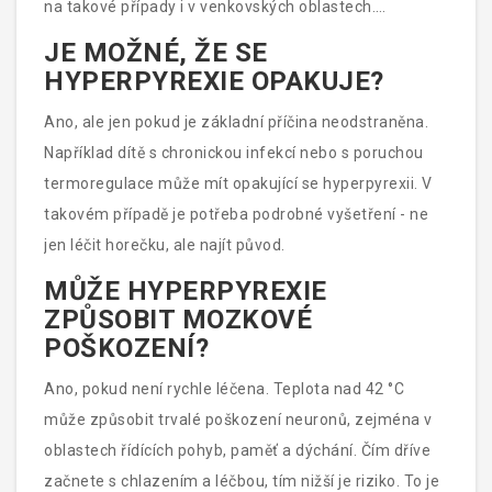
na takové případy i v venkovských oblastech.
Nečekáte na příjezd lékaře - začínáte s prvními kroky
JE MOŽNÉ, ŽE SE
hned teď.
HYPERPYREXIE OPAKUJE?
Ano, ale jen pokud je základní příčina neodstraněna.
Například dítě s chronickou infekcí nebo s poruchou
termoregulace může mít opakující se hyperpyrexii. V
takovém případě je potřeba podrobné vyšetření - ne
jen léčit horečku, ale najít původ.
MŮŽE HYPERPYREXIE
ZPŮSOBIT MOZKOVÉ
POŠKOZENÍ?
Ano, pokud není rychle léčena. Teplota nad 42 °C
může způsobit trvalé poškození neuronů, zejména v
oblastech řídících pohyb, paměť a dýchání. Čím dříve
začnete s chlazením a léčbou, tím nižší je riziko. To je