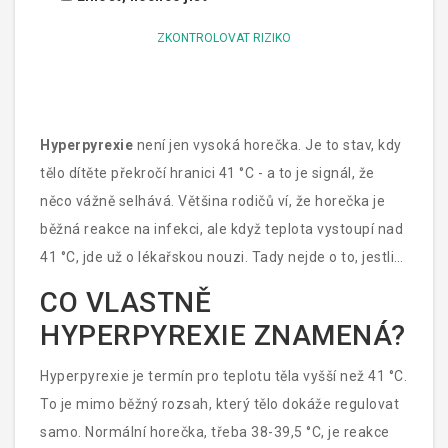
ZKONTROLOVAT RIZIKO
Hyperpyrexie
není jen vysoká horečka. Je to stav, kdy
tělo dítěte překročí hranici 41 °C - a to je signál, že
něco vážně selhává. Většina rodičů ví, že horečka je
běžná reakce na infekci, ale když teplota vystoupí nad
41 °C, jde už o lékařskou nouzi. Tady nejde o to, jestli
dítě „jen horečkuje“. Tady jde o to, jestli se tělo už
CO VLASTNĚ
samo nezahřívá do nebezpečí.
HYPERPYREXIE ZNAMENÁ?
Hyperpyrexie je termín pro teplotu těla vyšší než 41 °C.
To je mimo běžný rozsah, který tělo dokáže regulovat
samo. Normální horečka, třeba 38-39,5 °C, je reakce