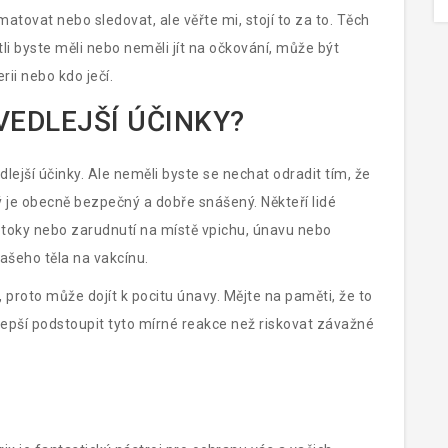
atovat nebo sledovat, ale věřte mi, stojí to za to. Těch
tli byste měli nebo neměli jít na očkování, může být
rii nebo kdo ječí.
VEDLEJŠÍ ÚČINKY?
dlejší účinky. Ale neměli byste se nechat odradit tím, že
vý je obecně bezpečný a dobře snášený. Někteří lidé
toky nebo zarudnutí na místě vpichu, únavu nebo
vašeho těla na vakcínu.
i, proto může dojít k pocitu únavy. Mějte na paměti, že to
lepší podstoupit tyto mírné reakce než riskovat závažné