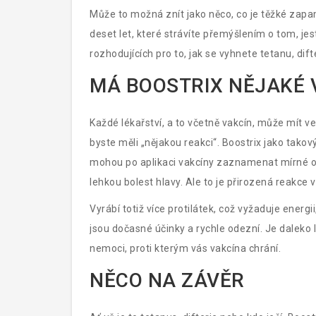
Může to možná znít jako něco, co je těžké zapam
deset let, které strávíte přemýšlením o tom, jes
rozhodujících pro to, jak se vyhnete tetanu, difte
MÁ BOOSTRIX NĚJAKÉ 
Každé lékařství, a to včetně vakcín, může mít ve
byste měli „nějakou reakci“. Boostrix jako tako
mohou po aplikaci vakcíny zaznamenat mírné o
lehkou bolest hlavy. Ale to je přirozená reakce 
Vyrábí totiž více protilátek, což vyžaduje energi
jsou dočasné účinky a rychle odezní. Je daleko 
nemoci, proti kterým vás vakcína chrání.
NĚCO NA ZÁVĚR