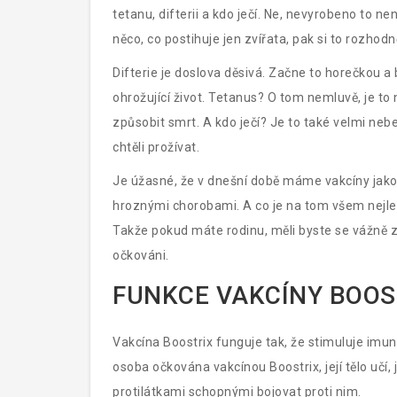
tetanu, difterii a kdo ječí. Ne, nevyrobeno to není
něco, co postihuje jen zvířata, pak si to rozhodn
Difterie je doslova děsivá. Začne to horečkou a 
ohrožující život. Tetanus? O tom nemluvě, je t
způsobit smrt. A kdo ječí? Je to také velmi nebez
chtěli prožívat.
Je úžasné, že v dnešní době máme vakcíny jako
hroznými chorobami. A co je na tom všem nejlepš
Takže pokud máte rodinu, měli byste se vážně za
očkováni.
FUNKCE VAKCÍNY BOOS
Vakcína Boostrix funguje tak, že stimuluje imuni
osoba očkována vakcínou Boostrix, její tělo učí, ja
protilátkami schopnými bojovat proti nim.