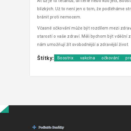
Ať už je to tetanus, difterie nebo kdo ječí, Boos
blízkých. Už to není jen o tom, že podléháme s
bránit proti nemocem.
Včasné očkování může být rozdílem mezi zdra
starostí o vaše zdraví. Měli bychom být vděční z
nám umožňují žít svobodnější a zdravější život.
Štítky:
Boostrix
vakcína
očkování
pr