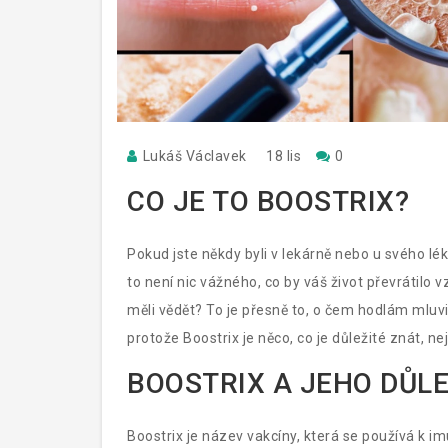
Lukáš Václavek
18 lis
0
CO JE TO BOOSTRIX?
Pokud jste někdy byli v lekárně nebo u svého lék
to není nic vážného, co by váš život převrátilo 
měli vědět? To je přesně to, o čem hodlám mluvi
protože Boostrix je něco, co je důležité znát, ne
BOOSTRIX A JEHO DŮL
Boostrix je název vakcíny, která se používá k