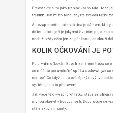
Představte si to jako trénink vášho těla. Je to 
trénink. Jen místo toho, abyste zvedali těžké záv
A nezapomeňte, tato vakcína je dárkem, který s
difterii a kdo ječí je jakýmsi životním pojistk
nechtěl vždy něco jen za pár korun, co slouží d
KOLIK OČKOVÁNÍ JE P
Po prvním očkování Boostrixem není třeba se o n
se můžete jen uvolněně opřít a sledovat, jak se v
nemoc? Co když se objeví nějaký nový typ bakter
systém je na to připraven!
Jak vaše tělo vyrábí protilátky, stává se silněj
mohou objevit v budoucnosti. Doporučuje se vš
stále aktivní imunity.