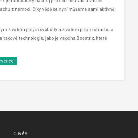
trix je fantastický nástroj pro ochranu vás a vašich
trachu z nemoci. Díky vědě se nyní můžeme sami aktivně
vým životem plným svobody a životem plným strachu a
a takové technologie, jako je vakcína Boostrix, které
evence
O NÁS