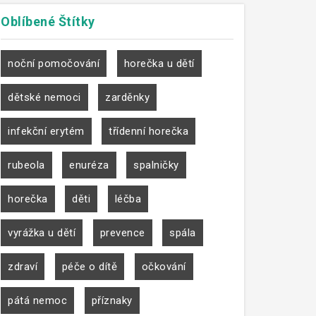
Oblíbené
Štítky
noční pomočování
horečka u dětí
dětské nemoci
zarděnky
infekční erytém
třídenní horečka
rubeola
enuréza
spalničky
horečka
děti
léčba
vyrážka u dětí
prevence
spála
zdraví
péče o dítě
očkování
pátá nemoc
příznaky