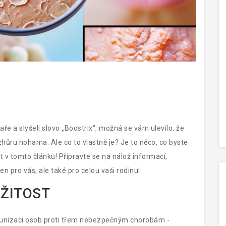
aře a slyšeli slovo „Boostrix“, možná se vám ulevilo, že
vzhůru nohama. Ale co to vlastně je? Je to něco, co byste
t v tomto článku! Připravte se na nálož informací,
jen pro vás, ale také pro celou vaši rodinu!
EŽITOST
 imunizaci osob proti třem nebezpečným chorobám -