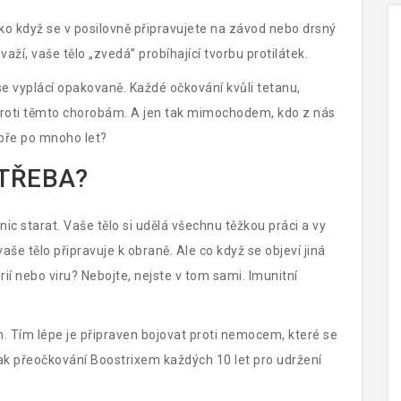
jako když se v posilovně připravujete na závod nebo drsný
aží, vaše tělo „zvedá” probíhající tvorbu protilátek.
e vyplácí opakovaně. Každé očkování kvůli tetanu,
ou proti těmto chorobám. A jen tak mimochodem, kdo z nás
obře po mnoho let?
OTŘEBA?
ic starat. Vaše tělo si udělá všechnu těžkou práci a vy
aše tělo připravuje k obraně. Ale co když se objeví jiná
ií nebo viru? Nebojte, nejste v tom sami. Imunitní
ším. Tím lépe je připraven bojovat proti nemocem, které se
ak přeočkování Boostrixem každých 10 let pro udržení