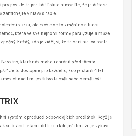
 pro psy. Je to pro lidi! Pokud si myslíte, že je difterie
ě zamíchejte v hlavě s rabie.
bolestmi v krku, ale rychle se to změní na situaci
o nemoc, která ve své nejhorší formě paralyzuje a může
pečný. Každý, kdo je viděl, ví, že to není nic, co byste
 Boostrix, které nás mohou chránit před těmito
í? Je to dostupné pro každého, kdo je starší 4 let!
myslet nad tím, jestli byste měli nebo neměli být
TRIX
tní systém k produkci odpovídajících protilátek. Když je
k se bránit tetanu, difterii a kdo ječí tím, že je vybaví