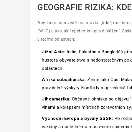
GEOGRAFIE RIZIKA: KD
Abychom odpověděli na otázku „kde“, musíme s
(WHO) a aktuální epidemiologické hlášení. Zášk
v těchto oblastech:
Jižní Asie:
Indie, Pákistán a Bangladéš pře
hustota obyvatelstva s nedostatečným po
oblastech.
Afrika subsaharská:
Země jako Čad, Malaw
pravidelné výskyty. Konflikty a uprchlické tá
Jihoamerika:
Občasné ohniska se objevují v
vlnami a kolapsem místních zdravotních sy
Východní Evropa a bývalý SSSR:
Po rozpa
vakcíny a následnému masivnímu epidemickém