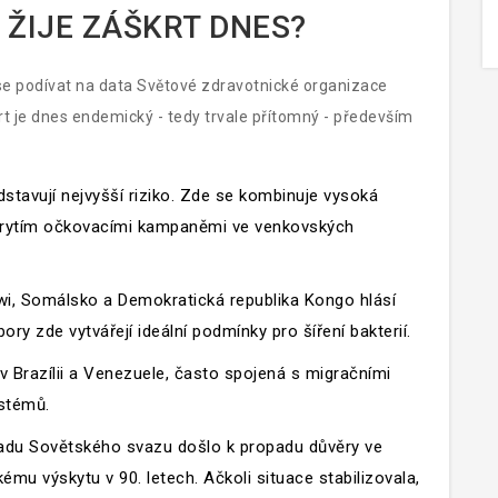
E ŽIJE ZÁŠKRT DNES?
e podívat na data Světové zdravotnické organizace
rt je dnes endemický - tedy trvale přítomný - především
dstavují nejvyšší riziko. Zde se kombinuje vysoká
krytím očkovacími kampaněmi ve venkovských
i, Somálsko a Demokratická republika Kongo hlásí
bory zde vytvářejí ideální podmínky pro šíření bakterií.
 Brazílii a Venezuele, často spojená s migračními
stémů.
du Sovětského svazu došlo k propadu důvěry ve
u výskytu v 90. letech. Ačkoli situace stabilizovala,