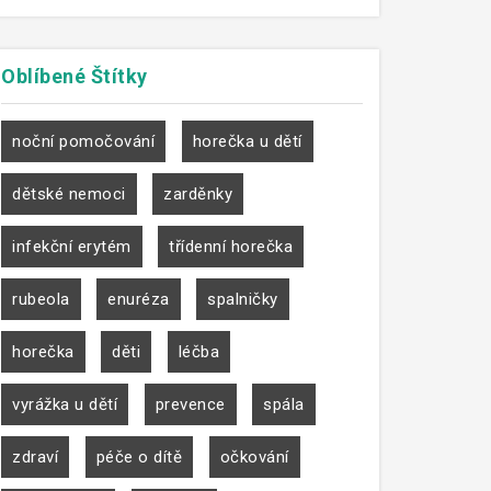
Oblíbené
Štítky
noční pomočování
horečka u dětí
dětské nemoci
zarděnky
infekční erytém
třídenní horečka
rubeola
enuréza
spalničky
horečka
děti
léčba
vyrážka u dětí
prevence
spála
zdraví
péče o dítě
očkování