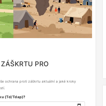
 ZÁŠKRTU PRO
še ochrana proti záškrtu aktuální a jaké kroky
tí.
vku (Td/Tdap)?