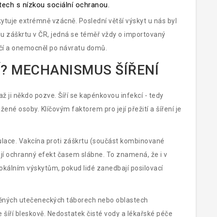
tech s nízkou sociální ochranou.
kytuje extrémně vzácně. Poslední větší výskyt u nás byl
adu záškrtu v ČR, jedná se téměř vždy o importovaný
ničí a onemocněl po návratu domů.
Í? MECHANISMUS ŠÍŘENÍ
ž ji někdo pozve. Šíří se kapénkovou infekcí - tedy
é osoby. Klíčovým faktorem pro její přežití a šíření je
ulace. Vakcína proti záškrtu (součást kombinované
ejí ochranný efekt časem slábne. To znamená, že i v
okálním výskytům, pokud lidé zanedbají posilovací
dněných utečeneckých táborech nebo oblastech
 šíří bleskově. Nedostatek čisté vody a lékařské péče