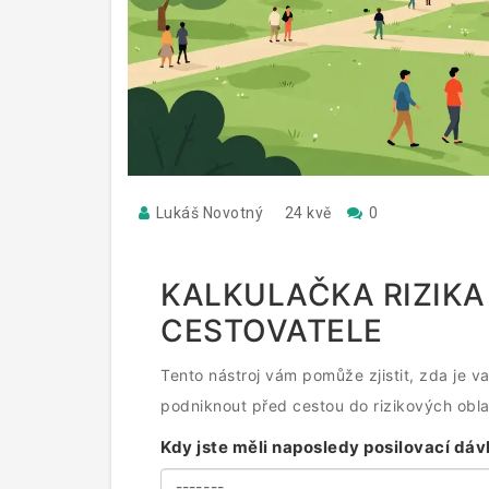
Lukáš Novotný
24 kvě
0
KALKULAČKA RIZIKA
CESTOVATELE
Tento nástroj vám pomůže zjistit, zda je va
podniknout před cestou do rizikových oblas
Kdy jste měli naposledy posilovací dá