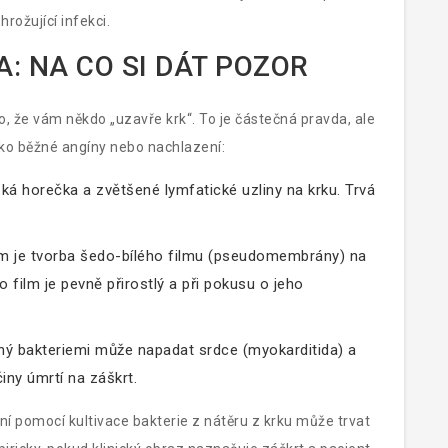
rožující infekci.
: NA CO SI DÁT POZOR
ho, že vám někdo „uzavře krk“. To je částečná pravda, ale
ako běžné angíny nebo nachlazení:
zká horečka a zvětšené lymfatické uzliny na krku. Trvá
m je tvorba šedo-bílého filmu (pseudomembrány) na
 film je pevně přirostlý a při pokusu o jeho
ý bakteriemi může napadat srdce (myokarditida) a
iny úmrtí na záškrt.
í pomocí kultivace bakterie z nátěru z krku může trvat