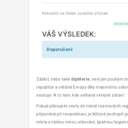
Kliknutím na řádek označíte příznak.
ZKONTRO
VÁŠ VÝSLEDEK:
Doporučení:
Záškrt, nebo také
diphterie
, není jen pouhým hi
republice a většině Evropy díky masivnímu očko
existuje. A to tam, kde selhává veřejné zdraví.
Pokud plánujete cestu do méně rozvinutých reg
připomíná při revacelinaci, je klíčové pochopit 
místa s nízkou mírou očkování, špatnou hygie