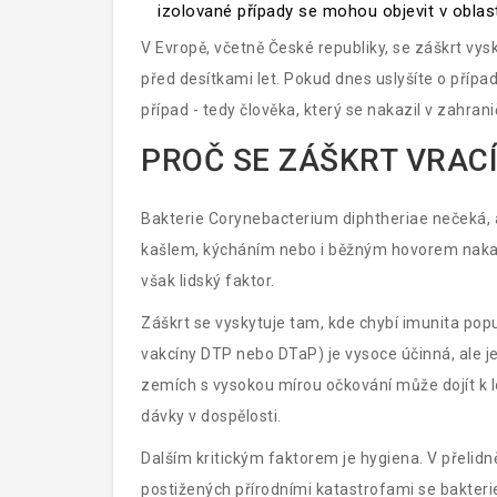
izolované případy se mohou objevit v oblas
V Evropě, včetně České republiky, se záškrt vys
před desítkami let. Pokud dnes uslyšíte o příp
případ - tedy člověka, který se nakazil v zahra
PROČ SE ZÁŠKRT VRAC
Bakterie
Corynebacterium diphtheriae
nečeká, a
kašlem, kýcháním nebo i běžným hovorem nakažen
však lidský faktor.
Záškrt se vyskytuje tam, kde chybí imunita pop
vakcíny DTP nebo DTaP) je vysoce účinná, ale j
zemích s vysokou mírou očkování může dojít k l
dávky v dospělosti.
Dalším kritickým faktorem je hygiena. V přeli
postižených přírodními katastrofami se bakterie