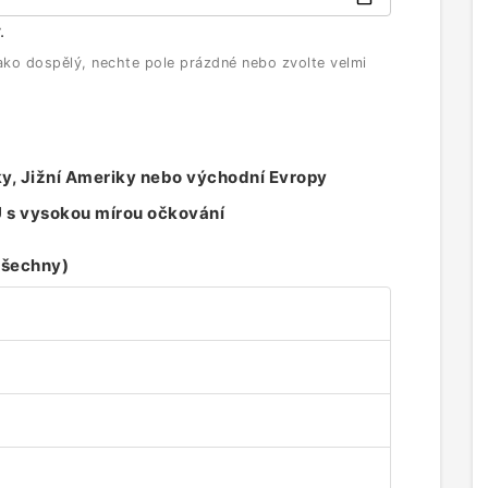
.
i jako dospělý, nechte pole prázdné nebo zvolte velmi
riky, Jižní Ameriky nebo východní Evropy
U s vysokou mírou očkování
všechny)