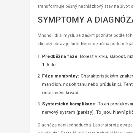
transformuje běžný nachlázkový stav na život oh
SYMPTOMY A DIAGNÓZA
Mnoho lidí si myslí, že záškrt poznáte podle to
klinický obraz je širší. Nemoc začíná podobně j
Předběžná fáze:
Bolest v krku, slabost, ní
1-5 dní.
Fáze membrány:
Charakteristickým znake
mandlích, nosohltanu nebo průdušnici. Tento
odstranění krvácí.
Systemické komplikace:
Toxin produkovan
nervový systém (parézy). To jsou hlavní příč
Diagnóza není jednoduchá. Laboratorní potvrzen