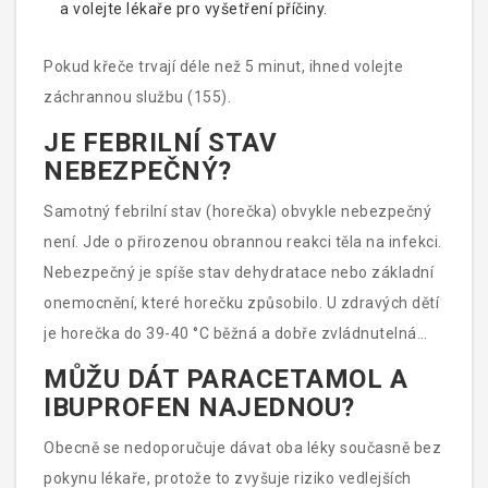
a volejte lékaře pro vyšetření příčiny.
Pokud křeče trvají déle než 5 minut, ihned volejte
záchrannou službu (155).
JE FEBRILNÍ STAV
NEBEZPEČNÝ?
Samotný febrilní stav (horečka) obvykle nebezpečný
není. Jde o přirozenou obrannou reakci těla na infekci.
Nebezpečný je spíše stav dehydratace nebo základní
onemocnění, které horečku způsobilo. U zdravých dětí
je horečka do 39-40 °C běžná a dobře zvládnutelná
doma.
MŮŽU DÁT PARACETAMOL A
IBUPROFEN NAJEDNOU?
Obecně se nedoporučuje dávat oba léky současně bez
pokynu lékaře, protože to zvyšuje riziko vedlejších