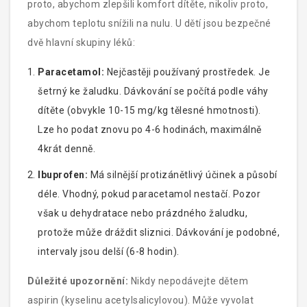
proto, abychom zlepšili komfort dítěte, nikoliv proto,
abychom teplotu snížili na nulu. U dětí jsou bezpečné
dvě hlavní skupiny léků:
Paracetamol:
Nejčastěji používaný prostředek. Je
šetrný ke žaludku. Dávkování se počítá podle váhy
dítěte (obvykle 10-15 mg/kg tělesné hmotnosti).
Lze ho podat znovu po 4-6 hodinách, maximálně
4krát denně.
Ibuprofen:
Má silnější protizánětlivý účinek a působí
déle. Vhodný, pokud paracetamol nestačí. Pozor
však u dehydratace nebo prázdného žaludku,
protože může dráždit sliznici. Dávkování je podobné,
intervaly jsou delší (6-8 hodin).
Důležité upozornění:
Nikdy nepodávejte dětem
aspirin (kyselinu acetylsalicylovou). Může vyvolat