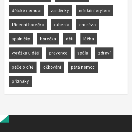
dětské nemoci
zarděnky
infekční erytém
třídenní horečka
rubeola
enuréza
spalničky
horečka
děti
léčba
vyrážka u dětí
prevence
spála
zdraví
péče o dítě
očkování
pátá nemoc
příznaky