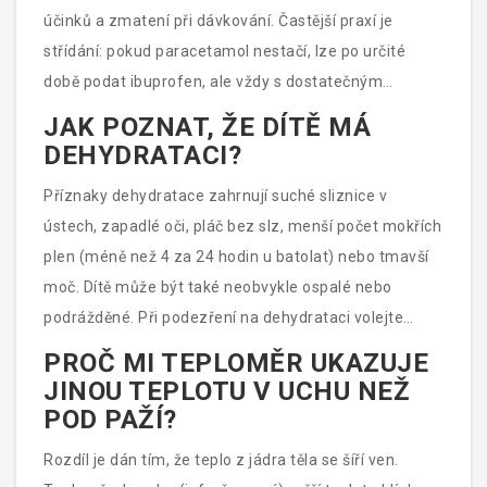
účinků a zmatení při dávkování. Častější praxí je
střídání: pokud paracetamol nestačí, lze po určité
době podat ibuprofen, ale vždy s dostatečným
časovým odstupem a pečlivým zaznamenáváním
JAK POZNAT, ŽE DÍTĚ MÁ
času podání.
DEHYDRATACI?
Příznaky dehydratace zahrnují suché sliznice v
ústech, zapadlé oči, pláč bez slz, menší počet mokřích
plen (méně než 4 za 24 hodin u batolat) nebo tmavší
moč. Dítě může být také neobvykle ospalé nebo
podrážděné. Při podezření na dehydrataci volejte
lékaře.
PROČ MI TEPLOMĚR UKAZUJE
JINOU TEPLOTU V UCHU NEŽ
POD PAŽÍ?
Rozdíl je dán tím, že teplo z jádra těla se šíří ven.