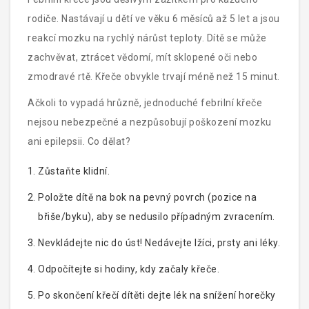
rodiče. Nastávají u dětí ve věku 6 měsíců až 5 let a jsou
reakcí mozku na rychlý nárůst teploty. Dítě se může
zachvěvat, ztrácet vědomí, mít sklopené oči nebo
zmodravé rtě. Křeče obvykle trvají méně než 15 minut.
Ačkoli to vypadá hrůzně, jednoduché febrilní křeče
nejsou nebezpečné a nezpůsobují poškození mozku
ani epilepsii. Co dělat?
Zůstaňte klidní.
Položte dítě na bok na pevný povrch (pozice na
břiše/byku), aby se nedusilo případným zvracením.
Nevkládejte nic do úst! Nedávejte lžíci, prsty ani léky.
Odpočítejte si hodiny, kdy začaly křeče.
Po skončení křečí dítěti dejte lék na snížení horečky