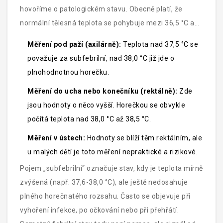
hovoříme o patologickém stavu. Obecně platí, že
normální tělesná teplota
se pohybuje mezi 36,5 °C a
37,5 °C, záleží však na místě měření.
Měření pod paží (axilárně):
Teplota nad 37,5 °C se
považuje za subfebrilní, nad 38,0 °C již jde o
plnohodnotnou horečku.
Měření do ucha nebo konečníku (rektálně):
Zde
jsou hodnoty o něco vyšší. Horečkou se obvykle
počítá teplota nad 38,0 °C až 38,5 °C.
Měření v ústech:
Hodnoty se blíží těm rektálním, ale
u malých dětí je toto měření nepraktické a rizikové.
Pojem „subfebrilní“ označuje stav, kdy je teplota mírně
zvýšená (např. 37,6-38,0 °C), ale ještě nedosahuje
plného horečnatého rozsahu. Často se objevuje při
vyhoření infekce, po očkování nebo při přehřátí.