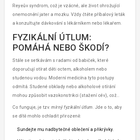
Reyeův syndrom, což je vzácné, ale život ohrožující
onemocnění jater a mozku. Vždy čtěte příbalový leták
a konzultujte dávkování s lékárníkem nebo lékařem.
FYZIKÁLNÍ ÚTLUM:
POMÁHÁ NEBO ŠKODÍ?
Stále se setkávám s radami od babiček, které
doporučují otírat děti octem, alkoholem nebo
studenou vodou. Moderní medicína tyto postupy
odmítá. Studené obklady nebo alkoholové otírání
mohou způsobit vazokonstrikci (stažení cév), což
paradoxně vede k tomu, že teplo zůstává uvězněno
Co funguje, je tzv.
mírný fyzikální útlum
. Jde o to, aby
uvnitř těla a jádrové teplota může ještě stoupat. Navíc
se dítě mohlo ochladit přirozeně:
alkohol může být nasán kůží nebo dýchacími cestami,
Sundejte mu nadbytečné oblečení a přikrývky.
což je toxické.