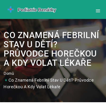
CO ZNAMENÁ FEBRILNÍ
STAV U DĚTÍ?
PRŮVODCE HOREČKOU
A KDY VOLAT LÉKAŘE
Domů
Co Znamená Febrilní Stav U Dětí? Průvodce
Horečkou A Kdy Volat Lékaře