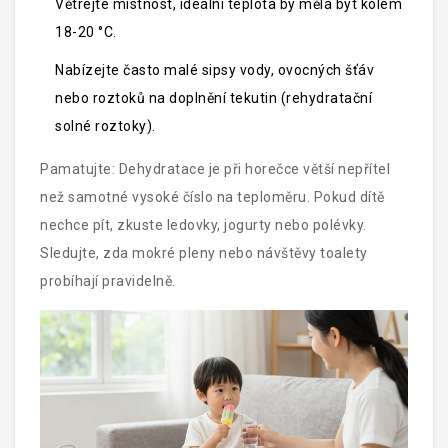
Větrejte místnost, ideální teplota by měla být kolem
18-20 °C.
Nabízejte často malé sipsy vody, ovocných šťáv
nebo roztoků na doplnění tekutin (rehydratační
solné roztoky).
Pamatujte: Dehydratace je při horečce větší nepřítel
než samotné vysoké číslo na teploměru. Pokud dítě
nechce pít, zkuste ledovky, jogurty nebo polévky.
Sledujte, zda mokré pleny nebo návštěvy toalety
probíhají pravidelně.