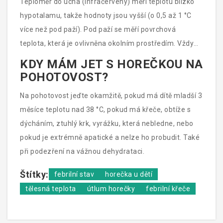
Teploměr do ucha (infračervený) měří teplotu blízko
hypotalamu, takže hodnoty jsou vyšší (o 0,5 až 1 °C
více než pod paží). Pod paží se měří povrchová
teplota, která je ovlivněna okolním prostředím. Vždy
porovnávajte hodnoty ze stejného místa měření.
KDY MÁM JET S HOREČKOU NA
POHOTOVOST?
Na pohotovost jeďte okamžitě, pokud má dítě mladší 3
měsíce teplotu nad 38 °C, pokud má křeče, obtíže s
dýcháním, ztuhlý krk, vyrážku, která nebledne, nebo
pokud je extrémně apatické a nelze ho probudit. Také
při podezření na vážnou dehydrataci.
Štítky:
febrilní stav
horečka u dětí
tělesná teplota
útlum horečky
febrilní křeče