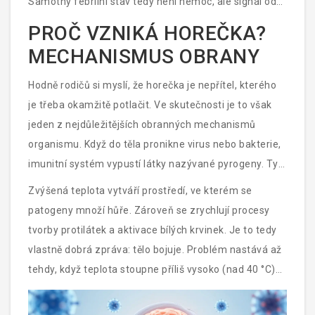
Samotný febrilní stav tedy není nemoc, ale signál od
imunitního systému.
PROČ VZNIKÁ HOREČKA?
MECHANISMUS OBRANY
Hodně rodičů si myslí, že horečka je nepřítel, kterého
je třeba okamžitě potlačit. Ve skutečnosti je to však
jeden z nejdůležitějších obranných mechanismů
organismu. Když do těla pronikne virus nebo bakterie,
imunitní systém vypustí látky nazývané pyrogeny. Ty
signalizují hypotalamus - část mozku, která řídí
Zvýšená teplota vytváří prostředí, ve kterém se
tělesnou teplotu -, aby „termostat“ posunul výše.
patogeny množí hůře. Zároveň se zrychlují procesy
tvorby protilátek a aktivace bílých krvinek. Je to tedy
vlastně dobrá zpráva: tělo bojuje. Problém nastává až
tehdy, když teplota stoupne příliš vysoko (nad 40 °C)
nebo když ji nesnáší jiné orgány, například srdce nebo
mozek, což se může dít u velmi malých dětí nebo lidí s