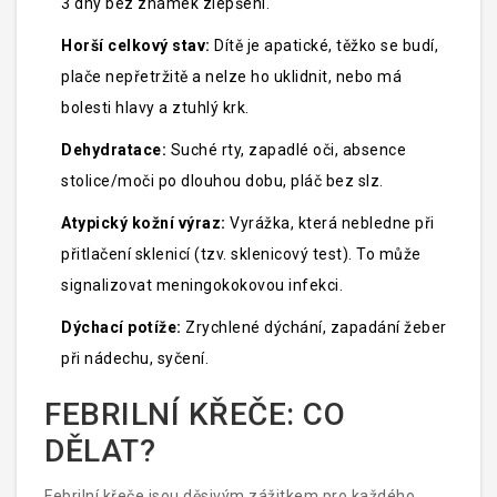
3 dny bez známek zlepšení.
Horší celkový stav:
Dítě je apatické, těžko se budí,
plače nepřetržitě a nelze ho uklidnit, nebo má
bolesti hlavy a ztuhlý krk.
Dehydratace:
Suché rty, zapadlé oči, absence
stolice/moči po dlouhou dobu, pláč bez slz.
Atypický kožní výraz:
Vyrážka, která nebledne při
přitlačení sklenicí (tzv. sklenicový test). To může
signalizovat meningokokovou infekci.
Dýchací potíže:
Zrychlené dýchání, zapadání žeber
při nádechu, syčení.
FEBRILNÍ KŘEČE: CO
DĚLAT?
Febrilní křeče jsou děsivým zážitkem pro každého