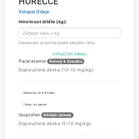
HOREČCE
Vstupní Údaje
Hmotnost dítěte (kg):
Dávkování se počítá podle aktuální váhy.
VYPOČÍTAT DÁVKU
Paracetamol
Šetrný k žaludku
Doporučená dávka (10–15 mg/kg):
Opakovat za 4–6 hodin
Max. 4× denně
Ibuprofen
Silnější účinek
Doporučená dávka (5–10 mg/kg):