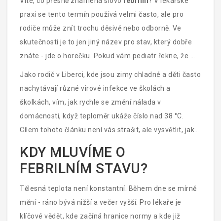
Víte, co přesně znamená slovo
febrilní
? V lékařské
praxi se tento termín používá velmi často, ale pro
rodiče může znít trochu děsivě nebo odborně. Ve
skutečnosti je to jen jiný název pro stav, který dobře
znáte - jde o
horečku
. Pokud vám pediatr řekne, že má
vaše dítě „febrilní stav“, znamená to prostě, že má
Jako rodič v Liberci, kde jsou zimy chladné a děti často
zvýšenou tělesnou teplotu. Nejde o diagnózu nemoci
nachytávají různé virové infekce ve školách a
samotné, ale o příznak, že se tělo brání něčemu
školkách, vím, jak rychle se změní nálada v
cizímu, nejčastěji viru nebo bakteriím.
domácnosti, když teploměr ukáže číslo nad 38 °C.
Cílem tohoto článku není vás strašit, ale vysvětlit, jak
tento proces funguje, kdy je nebezpečný a jak správně
KDY MLUVÍME O
reagovat, abyste předešli zbytečnému stresu i
FEBRILNÍM STAVU?
návštěvě pohotovosti uprostřed noci.
Tělesná teplota není konstantní. Během dne se mírně
mění - ráno bývá nižší a večer vyšší. Pro lékaře je
klíčové vědět, kde začíná hranice normy a kde již