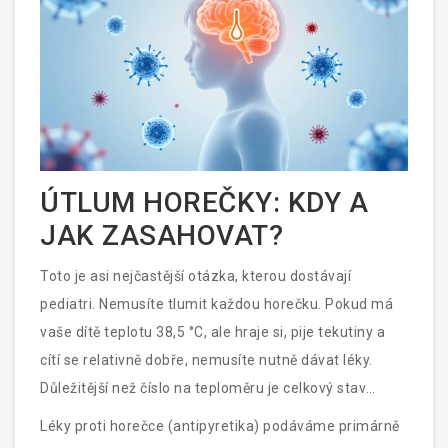
chronickými chorobami.
ÚTLUM HOREČKY: KDY A
JAK ZASAHOVAT?
Toto je asi nejčastější otázka, kterou dostávají
pediatri. Nemusíte tlumit každou horečku. Pokud má
vaše dítě teplotu 38,5 °C, ale hraje si, pije tekutiny a
cítí se relativně dobře, nemusíte nutně dávat léky.
Důležitější než číslo na teploměru je celkový stav
dítěte.
Léky proti horečce (
antipyretika
) podáváme primárně