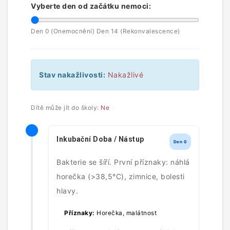
Vyberte den od začátku nemoci:
Den 0 (Onemocnění)
Den 14 (Rekonvalescence)
Stav nakažlivosti:
Nakažlivé
Dítě může jít do školy:
Ne
Inkubační Doba / Nástup
Den 0
Bakterie se šíří. První příznaky: náhlá
horečka (>38,5°C), zimnice, bolesti
hlavy.
Příznaky:
Horečka, malátnost