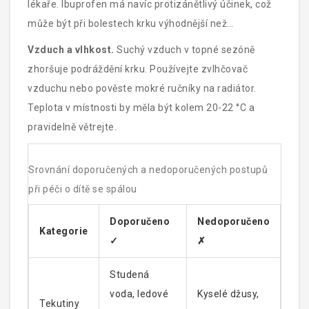
lékaře. Ibuprofen má navíc protizánětlivý účinek, což
může být při bolestech krku výhodnější než
paracetamol, ale vždy se poraďte s lékařem, zda je
Vzduch a vlhkost.
Suchý vzduch v topné sezóně
vhodné pro vaše dítě.
zhoršuje podráždění krku. Používejte zvlhčovač
vzduchu nebo pověste mokré ručníky na radiátor.
Teplota v místnosti by měla být kolem 20-22 °C a
pravidelně větrejte.
Srovnání doporučených a nedoporučených postupů
při péči o dítě se spálou
Doporučeno
Nedoporučeno
Kategorie
✓
✗
Studená
voda, ledové
Kyselé džusy,
Tekutiny