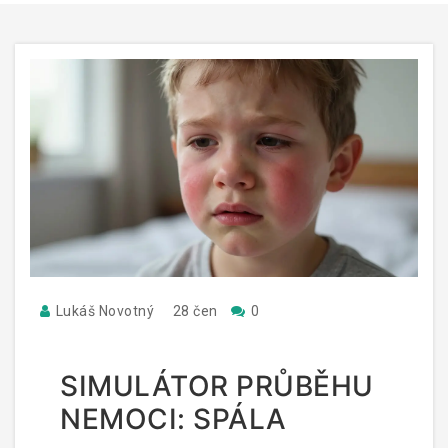
Lukáš Novotný
28 čen
0
SIMULÁTOR PRŮBĚHU
NEMOCI: SPÁLA