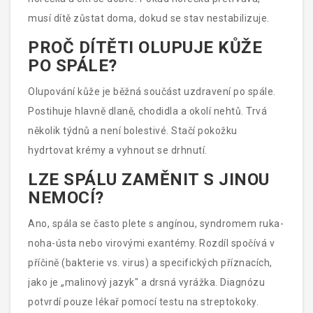
musí dítě zůstat doma, dokud se stav nestabilizuje.
PROČ DÍTĚTI OLUPUJE KŮŽE
PO SPÁLE?
Olupování kůže je běžná součást uzdravení po spále.
Postihuje hlavně dlaně, chodidla a okolí nehtů. Trvá
několik týdnů a není bolestivé. Stačí pokožku
hydrtovat krémy a vyhnout se drhnutí.
LZE SPÁLU ZAMĚNIT S JINOU
NEMOCÍ?
Ano, spála se často pletе s angínou, syndromem ruka-
noha-ústa nebo virovými exantémy. Rozdíl spočívá v
příčině (bakterie vs. virus) a specifických příznacích,
jako je „malinový jazyk" a drsná vyrážka. Diagnózu
potvrdí pouze lékař pomocí testu na streptokoky.