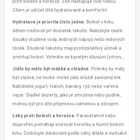
proti bolesti a horečce. Zde nastupuje role rodičů.
Cílem je udržet dítě hydratované a komfortní.
Hydratace je priorita číslo jedna.
Bolest v krku
dětem nedovolí pít dostatek tekutin. Nabízejte časté
doušky studené vody, ledových nápojů nebo ledových
lžiček. Studené tekutiny mají protizánětlivý účinek a
zmírňují bolest. Vyhněte se kyselým džusům (citron,
pomeranč), které pálí v zraněném krku. Ideální jsou
Jídlo by mělo být měkké a chladné.
Polévky by měly
neutrální ovocné šťávy, voda nebo vlažný čaj.
být vlažné, ne horké. Horké jídlo dráždí zanícený krk.
Nabídněte jogurt, tvaroh, banány, ryži nebo vařená
vejce. Sladké dezerty, jako je zmrzlina nebo pudink,
mohou být pro dítě příjemnou odměnou a zdrojem
energie.
Léky proti bolesti a horečce.
Paracetamol nebo
ibuprofen pomáhají snižovat horečku a tlumit bolesti
krku. Dodržujte dávkování podle váhy dítěte a instrukcí