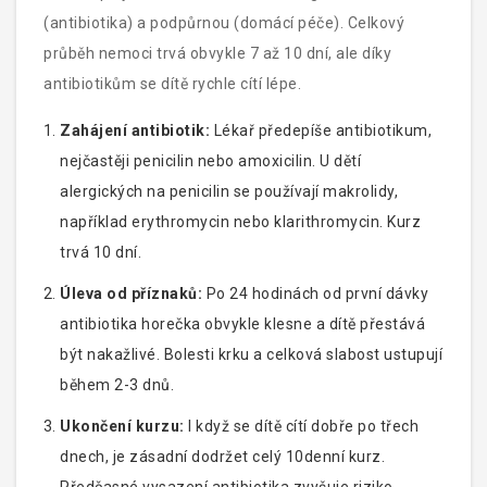
(antibiotika) a podpůrnou (domácí péče). Celkový
průběh nemoci trvá obvykle 7 až 10 dní, ale díky
antibiotikům se dítě rychle cítí lépe.
Zahájení antibiotik:
Lékař předepíše antibiotikum,
nejčastěji penicilin nebo amoxicilin. U dětí
alergických na penicilin se používají makrolidy,
například erythromycin nebo klarithromycin. Kurz
trvá 10 dní.
Úleva od příznaků:
Po 24 hodinách od první dávky
antibiotika horečka obvykle klesne a dítě přestává
být nakažlivé. Bolesti krku a celková slabost ustupují
během 2-3 dnů.
Ukončení kurzu:
I když se dítě cítí dobře po třech
dnech, je zásadní dodržet celý 10denní kurz.