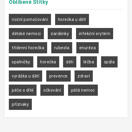
Oblíbené
Štítky
noční pomočování
horečka u dětí
dětské nemoci
zarděnky
infekční erytém
třídenní horečka
rubeola
enuréza
spalničky
horečka
děti
léčba
spála
vyrážka u dětí
prevence
zdraví
péče o dítě
očkování
pátá nemoc
příznaky