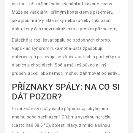
zhoršení stavu dítěte.
cestou - při kašlání nebo kýchání infikované osoby.
Může se však šířit i přímým kontaktem s předměty,
jako jsou hračky, skleničky nebo ručníky. Inkubační
doba, tedy čas mezi nakažením a prvním příznakem,
trvá obvykle 2 až 4 dny. Někdy může být kratší (1 den)
Důležité je rozlišovat spálu od podobných chorob.
nebo delší (až 7 dní), což závisí na imunitním systému
Například syndrom ruka-noha-ústa způsobují
dítěte.
enteroviry a projevuje se vředy v ústech a puchýřky na
dlaních a chodidlech. Spála má jiný původ a jiný
průběh, ačkoli obě nemoci mohou zahrnovat bolestivé
polykání a horečku.
PŘÍZNAKY SPÁLY: NA CO SI
DÁT POZOR?
První známky spály často připomínají obyčejnou
angínu nebo nachlazení. Dítě má vysokou horečku
(často nad 38,5 °C), bolesti hlavy, zimnici a silnou