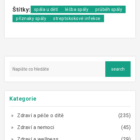
Štítky:
spála u dětí
léčba spály
průběh spály
příznaky spály
streptokokové infekce
Kategorie
Zdraví a péče o dítě
(235)
Zdraví a nemoci
(45)
Zdraví a wellness
(29)