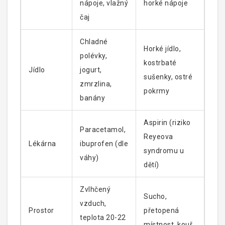
nápoje, vlažný
horké nápoje
čaj
Chladné
Horké jídlo,
polévky,
kostrbaté
Jídlo
jogurt,
sušenky, ostré
zmrzlina,
pokrmy
banány
Aspirin (riziko
Paracetamol,
Reyeova
Lékárna
ibuprofen (dle
syndromu u
váhy)
dětí)
Zvlhčený
Sucho,
vzduch,
Prostor
přetopená
teplota 20-22
místnost, kouř