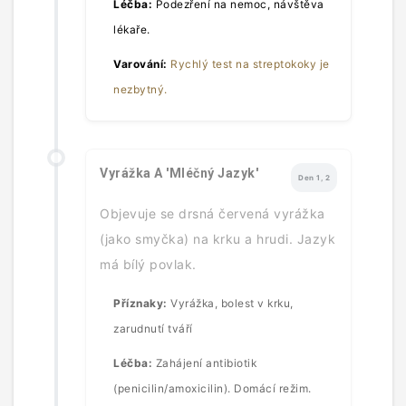
Léčba:
Podezření na nemoc, návštěva
lékaře.
Varování:
Rychlý test na streptokoky je
nezbytný.
Vyrážka A 'Mléčný Jazyk'
Den 1, 2
Objevuje se drsná červená vyrážka
(jako smyčka) na krku a hrudi. Jazyk
má bílý povlak.
Příznaky:
Vyrážka, bolest v krku,
zarudnutí tváří
Léčba:
Zahájení antibiotik
(penicilin/amoxicilin). Domácí režim.