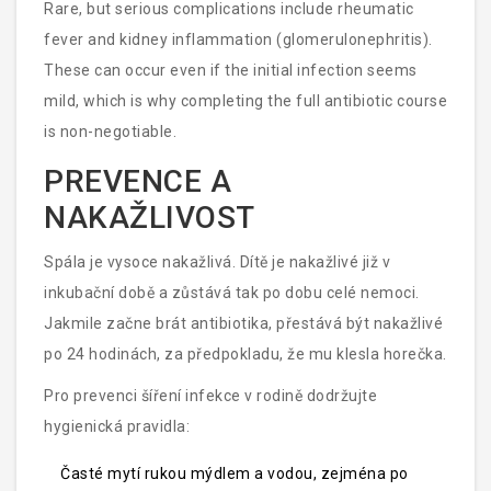
Rare, but serious complications include rheumatic
fever and kidney inflammation (glomerulonephritis).
These can occur even if the initial infection seems
mild, which is why completing the full antibiotic course
is non-negotiable.
PREVENCE A
NAKAŽLIVOST
Spála je vysoce nakažlivá. Dítě je nakažlivé již v
inkubační době a zůstává tak po dobu celé nemoci.
Jakmile začne brát antibiotika, přestává být nakažlivé
po 24 hodinách, za předpokladu, že mu klesla horečka.
Pro prevenci šíření infekce v rodině dodržujte
hygienická pravidla:
Časté mytí rukou mýdlem a vodou, zejména po