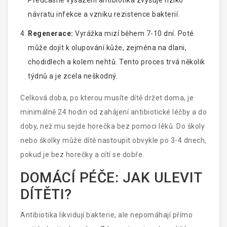
Předčasné vysazení antibiotika zvyšuje riziko
návratu infekce a vzniku rezistence bakterií.
Regenerace:
Vyrážka mizí během 7-10 dní. Poté
může dojít k olupování kůže, zejména na dlani,
chodidlech a kolem nehtů. Tento proces trvá několik
týdnů a je zcela neškodný.
Celková doba, po kterou musíte dítě držet doma, je
minimálně 24 hodin od zahájení antibiotické léčby a do
doby, než mu sejde horečka bez pomoci léků. Do školy
nebo školky může dítě nastoupit obvykle po 3-4 dnech,
pokud je bez horečky a cítí se dobře.
DOMÁCÍ PÉČE: JAK ULEVIT
DÍTĚTI?
Antibiotika likvidují bakterie, ale nepomáhají přímo