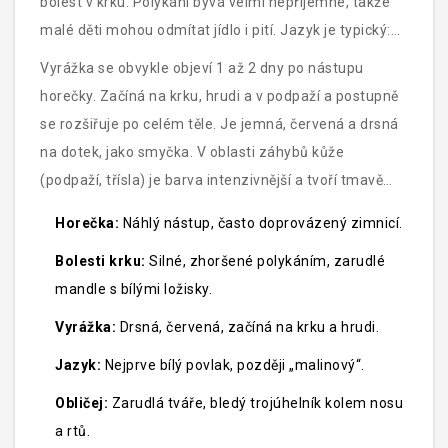
bolest v krku. Polykání bývá velmi nepříjemné, takže
malé děti mohou odmítat jídlo i pití. Jazyk je typický:
na začátku má bílý povlak („mléčný jazyk“), který po
Vyrážka se obvykle objeví 1 až 2 dny po nástupu
několika dnech opadne a odhalí výrazně zarudlé papily
horečky. Začíná na krku, hrudi a v podpaží a postupně
(„malinový jazyk“).
se rozšiřuje po celém těle. Je jemná, červená a drsná
na dotek, jako smyčka. V oblasti záhybů kůže
(podpaží, třísla) je barva intenzivnější a tvoří tmavě
červené linky, tzv. Pastiaho linie. Obličej bývá zarudlý,
Horečka:
Náhlý nástup, často doprovázený zimnicí.
ale nos a rty zůstávají bledé, což vytváří kontrastní
Bolesti krku:
Silné, zhoršené polykáním, zarudlé
„maso kolem úst".
mandle s bílými ložisky.
Vyrážka:
Drsná, červená, začíná na krku a hrudi.
Jazyk:
Nejprve bílý povlak, později „malinový“.
Obličej:
Zarudlá tváře, bledý trojúhelník kolem nosu
a rtů.