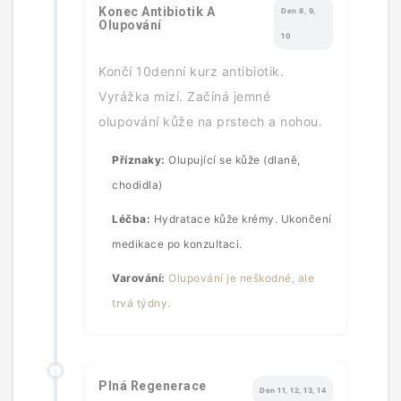
Konec Antibiotik A
Den 8, 9,
Olupování
10
Končí 10denní kurz antibiotik.
Vyrážka mizí. Začíná jemné
olupování kůže na prstech a nohou.
Příznaky:
Olupující se kůže (dlaně,
chodidla)
Léčba:
Hydratace kůže krémy. Ukončení
medikace po konzultaci.
Varování:
Olupování je neškodné, ale
trvá týdny.
Plná Regenerace
Den 11, 12, 13, 14