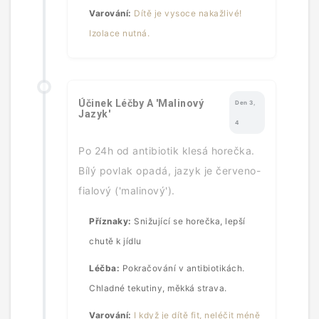
Varování:
Dítě je vysoce nakažlivé!
Izolace nutná.
Účinek Léčby A 'Malinový
Den 3,
Jazyk'
4
Po 24h od antibiotik klesá horečka.
Bílý povlak opadá, jazyk je červeno-
fialový ('malinový').
Příznaky:
Snižující se horečka, lepší
chutě k jídlu
Léčba:
Pokračování v antibiotikách.
Chladné tekutiny, měkká strava.
Varování:
I když je dítě fit, neléčit méně