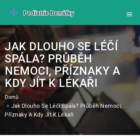
JAK DLOUHO SE LÉČÍ
SPÁLA? PRŮBĚH
NEMOCI, PŘÍZNAKY A
KDY JÍT K LÉKAŘI
Domů
Jak Dlouho Se Léčí Spála? Průběh Nemoci,
Příznaky A Kdy Jít K Lékaři