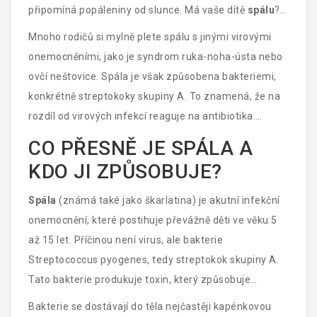
připomíná popáleniny od slunce. Má vaše dítě
spálu
?
Nebojte se, i když to zní děsivě, jde o běžnou dětskou
Mnoho rodičů si mylně plete spálu s jinými virovými
nemoc, kterou většina dětí přežije bez následků.
onemocněními, jako je syndrom ruka-noha-ústa nebo
Klíčové je vědět, jak ji správně léčit a kolik času si
ovčí neštovice. Spála je však způsobena bakteriemi,
vyhradit pro domácí režim.
konkrétně streptokoky skupiny A. To znamená, že na
rozdíl od virových infekcí reaguje na antibiotika.
Správná léčba nejen zkrátí dobu nakažlivosti, ale
CO PŘESNĚ JE SPÁLA A
především předejde vážným komplikacím.
KDO JI ZPŮSOBUJE?
Spála
(známá také jako škarlatina) je akutní infekční
onemocnění, které postihuje převážně děti ve věku 5
až 15 let. Příčinou není virus, ale bakterie
Streptococcus pyogenes
, tedy streptokok skupiny A.
Tato bakterie produkuje toxin, který způsobuje
charakteristickou červenou vyrážku a celkové
Bakterie se dostávají do těla nejčastěji kapénkovou