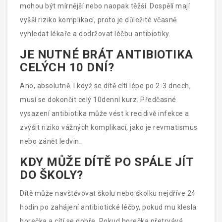
mohou být mírnější nebo naopak těžší. Dospělí mají
vyšší riziko komplikací, proto je důležité včasně
vyhledat lékaře a dodržovat léčbu antibiotiky.
JE NUTNÉ BRÁT ANTIBIOTIKA
CELÝCH 10 DNÍ?
Ano, absolutně. I když se dítě cítí lépe po 2-3 dnech,
musí se dokončit celý 10denní kurz. Předčasné
vysazení antibiotika může vést k recidivě infekce a
zvýšit riziko vážných komplikací, jako je revmatismus
nebo zánět ledvin.
KDY MŮŽE DÍTĚ PO SPÁLE JÍT
DO ŠKOLY?
Dítě může navštěvovat školu nebo školku nejdříve 24
hodin po zahájení antibiotické léčby, pokud mu klesla
horečka a cítí se dobře. Pokud horečka přetrvává,