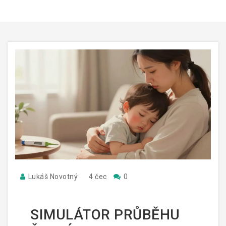
Lukáš Novotný
4 čec
0
SIMULÁTOR PRŮBĚHU