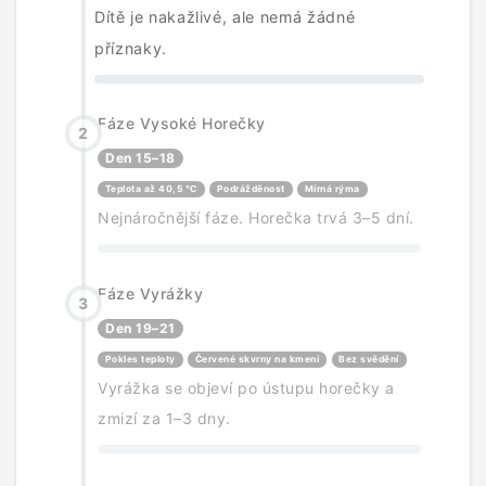
Dítě je nakažlivé, ale nemá žádné
příznaky.
Fáze Vysoké Horečky
2
Den 15–18
Teplota až 40,5 °C
Podrážděnost
Mírná rýma
Nejnáročnější fáze. Horečka trvá 3–5 dní.
Fáze Vyrážky
3
Den 19–21
Pokles teploty
Červené skvrny na kmeni
Bez svědění
Vyrážka se objeví po ústupu horečky a
zmizí za 1–3 dny.