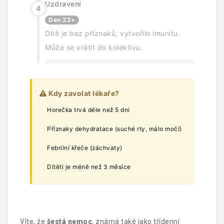
Uzdravení
4
Den 22+
Dítě je bez příznaků, vytvořilo imunitu.
Může se vrátit do kolektivu.
Kdy zavolat lékaře?
Horečka trvá déle než 5 dní
Příznaky dehydratace (suché rty, málo močí)
Febrilní křeče (záchvaty)
Dítěti je méně než 3 měsíce
Víte, že
šestá nemoc
, známá také jako třídenní