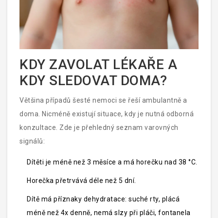
KDY ZAVOLAT LÉKAŘE A
KDY SLEDOVAT DOMA?
Většina případů šesté nemoci se řeší ambulantně a
doma. Nicméně existují situace, kdy je nutná odborná
konzultace. Zde je přehledný seznam varovných
signálů:
Dítěti je méně než 3 měsíce a má horečku nad 38 °C.
Horečka přetrvává déle než 5 dní.
Dítě má příznaky dehydratace: suché rty, plácá
méně než 4x denně, nemá slzy při pláči, fontanela