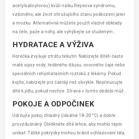
acetylsalicylovou) kvůli riziku Reyeova syndromu,
vzácného, ale život ohrožujícího stavu poškození jater
a mozku. Alternativně můžete použít vlažné obklady
na čelo, paže a nohy, ale vyhýbejte se studeným
koupelím, které mohou vyvolat zimnici a zvýšit teplotu
HYDRATACE A VÝŽIVA
ještě více.
Horečka zvyšuje ztrátu tekutin. Nabízejte dítěti často
malé sipsy vody, ředěného džusu, ovocného čaje nebo
speciálních rehydratačních roztoků z lékárny. Pokud
kojíte, nabízejte prs častěji než obvykle. Nepřinucujte
dítě k jídlu, pokud nechce. Strava v tomto období může
být lehká - polévky, kaše, jogurty. Důležitější je pitný
POKOJE A ODPOČINEK
režim než pevná strava.
Udržujte pokoj chladný (ideálně 18-20 °C) a dobře
provzdušněný. Oblékněte dítě lehce, aby mohlo teplo
unikat. Těžké pokrývky mohou bránit ochlazování těla.