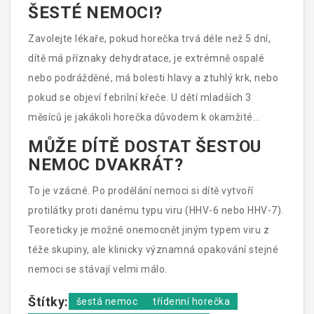
ŠESTÉ NEMOCI?
Zavolejte lékaře, pokud horečka trvá déle než 5 dní,
dítě má příznaky dehydratace, je extrémně ospalé
nebo podrážděné, má bolesti hlavy a ztuhlý krk, nebo
pokud se objeví febrilní křeče. U dětí mladších 3
měsíců je jakákoli horečka důvodem k okamžité
návštěvě lékaře.
MŮŽE DÍTĚ DOSTAT ŠESTOU
NEMOC DVAKRÁT?
To je vzácné. Po prodělání nemoci si dítě vytvoří
protilátky proti danému typu viru (HHV-6 nebo HHV-7).
Teoreticky je možné onemocnět jiným typem viru z
téže skupiny, ale klinicky významná opakování stejné
nemoci se stávají velmi málo.
Štítky:
šestá nemoc
třídenní horečka