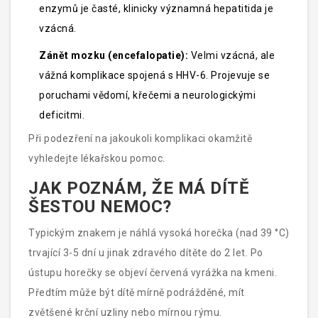
enzymů je časté, klinicky významná hepatitida je
vzácná.
Zánět mozku (encefalopatie):
Velmi vzácná, ale
vážná komplikace spojená s HHV-6. Projevuje se
poruchami vědomí, křečemi a neurologickými
deficitmi.
Při podezření na jakoukoli komplikaci okamžitě
vyhledejte lékařskou pomoc.
JAK POZNÁM, ŽE MÁ DÍTĚ
ŠESTOU NEMOC?
Typickým znakem je náhlá vysoká horečka (nad 39 °C)
trvající 3-5 dní u jinak zdravého dítěte do 2 let. Po
ústupu horečky se objeví červená vyrážka na kmeni.
Předtím může být dítě mírně podrážděné, mít
zvětšené krční uzliny nebo mírnou rýmu.