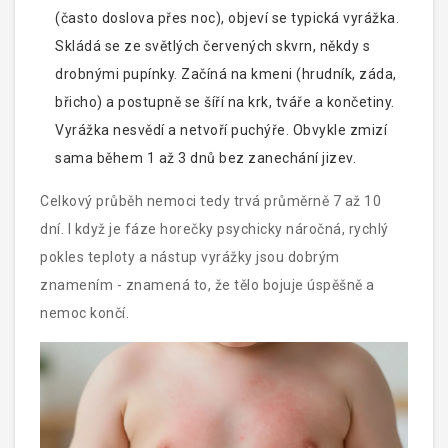
(často doslova přes noc), objeví se typická vyrážka.
Skládá se ze světlých červených skvrn, někdy s
drobnými pupínky. Začíná na kmeni (hrudník, záda,
břicho) a postupně se šíří na krk, tváře a končetiny.
Vyrážka nesvědí a netvoří puchýře. Obvykle zmizí
sama během 1 až 3 dnů bez zanechání jizev.
Celkový průběh nemoci tedy trvá průměrně 7 až 10
dní. I když je fáze horečky psychicky náročná, rychlý
pokles teploty a nástup vyrážky jsou dobrým
znamením - znamená to, že tělo bojuje úspěšně a
nemoc končí.