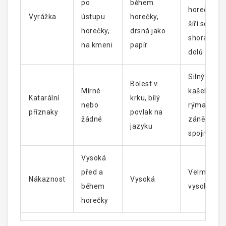
po
během
horečky,
Vyrážka
ústupu
horečky,
šíří se
horečky,
drsná jako
shora
na kmeni
papír
dolů
Silný
Bolest v
Mírné
kašel,
Katarální
krku, bílý
nebo
rýma,
příznaky
povlak na
žádné
zánět
jazyku
spojivek
Vysoká
před a
Velmi
Nákaznost
Vysoká
během
vysoká
horečky