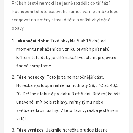
Průběh šesté nemoci lze jasně rozdělit do tří fází.
Pochopení tohoto časového rámce vám pomůže lépe
reagovat na změny stavu dítěte a snížit zbytečné
obavy.
Inkubační doba:
Trvá obvykle 5 až 15 dnů od
momentu nakažení do vzniku prvních příznaků.
Během této doby je dítě nakažlivé, ale neprojevuje
žádné symptomy.
Fáze horečky:
Toto je ta nejnáročnější část.
Horečka vystoupá náhle na hodnoty 38,5 °C až 40,5
°C. Drží se stabilně po dobu 3 až 5 dní. Dítě může být
unavené, mít bolest hlavy, mírný rýmu nebo
zvětšené krční uzliny. V této fázi vyrážka ještě není
vidět.
Fáze vyrážky:
Jakmile horečka prudce klesne