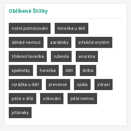
Oblíbené
Štítky
noční pomočování
horečka u dětí
dětské nemoci
zarděnky
infekční erytém
třídenní horečka
rubeola
enuréza
spalničky
horečka
děti
léčba
vyrážka u dětí
prevence
spála
zdraví
péče o dítě
očkování
pátá nemoc
příznaky