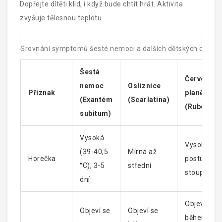
Dopřejte dítěti klid, i když bude chtít hrát. Aktivita
zvyšuje tělesnou teplotu.
Srovnání symptomů šesté nemoci a dalších dětských choro
Šestá
Červený
nemoc
Osliznice
Příznak
planěnka
(Exantém
(Scarlatina)
(Rubeola)
subitum)
Vysoká
Vysoká,
(39-40,5
Mírná až
Horečka
postupně
°C), 3-5
střední
stoupá
dní
Objeví se
Objeví se
Objeví se
během