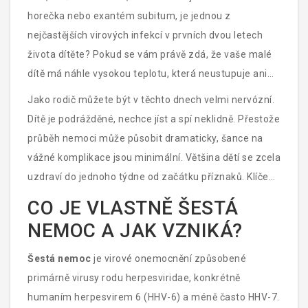
horečka nebo exantém subitum, je jednou z
nejčastějších virových infekcí v prvních dvou letech
života dítěte? Pokud se vám právě zdá, že vaše malé
dítě má náhle vysokou teplotu, která neustupuje ani
po podání léků, pravděpodobně čelíte právě této
Jako rodič můžete být v těchto dnech velmi nervózní.
situaci. Nejdůležitější věc, kterou si musíte pamatovat:
Dítě je podrážděné, nechce jíst a spí neklidně. Přestože
ta vysoce horečka obvykle přetrvává přesně tři dny -
průběh nemoci může působit dramaticky, šance na
proto ten název „třídenní“. Po jejím ústupu následuje
vážné komplikace jsou minimální. Většina dětí se zcela
charakteristická vyrážka, která signalizuje konec
uzdraví do jednoho týdne od začátku příznaků. Klíčem
akutní fáze onemocnění.
k úspěšnému překonání nemoci je správná domácí
CO JE VLASTNĚ ŠESTÁ
péče, dostatek tekutin a hlavně trpělivost.
NEMOC A JAK VZNIKÁ?
Šestá nemoc
je
virové onemocnění způsobené
primárně virusy rodu herpesviridae, konkrétně
humaním herpesvirem 6 (HHV-6) a méně často HHV-7
.