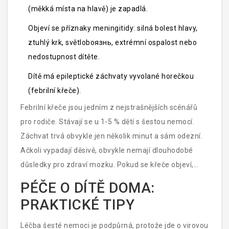
(měkká místa na hlavě) je zapadlá.
Objeví se příznaky meningitidy: silná bolest hlavy,
ztuhlý krk, světlobоязнь, extrémní ospalost nebo
nedostupnost dítěte.
Dítě má epileptické záchvaty vyvolané horečkou
(febrilní křeče).
Febrilní křeče jsou jedním z nejstrašnějších scénářů
pro rodiče. Stávají se u 1-5 % dětí s šestou nemocí.
Záchvat trvá obvykle jen několik minut a sám odezní.
Ačkoli vypadají děsivě, obvykle nemají dlouhodobé
důsledky pro zdraví mozku. Pokud se křeče objeví,
položte dítě na bok, neodstraňujte mu nic z úst a
PÉČE O DÍTĚ DOMA:
měřte čas. Po skončení záchvatu ihned kontaktujte
PRAKTICKÉ TIPY
lékaře nebo zavolejte tísňovou linku 155.
Léčba šesté nemoci je podpůrná, protože jde o virovou