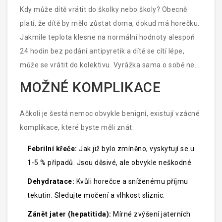
Kdy může dítě vrátit do školky nebo školy? Obecně
platí, že dítě by mělo zůstat doma, dokud má horečku.
Jakmile teplota klesne na normální hodnoty alespoň
24 hodin bez podání antipyretik a dítě se cítí lépe,
může se vrátit do kolektivu. Vyrážka sama o sobě není
známkou nákaznosti; dítě je nakažlivé především v
MOŽNÉ KOMPLIKACE
fázi horečky a krátce před jejím nástupem. Po
objevení vyrážky je riziko přenosu velmi nízké.
Ačkoli je šestá nemoc obvykle benigní, existují vzácné
komplikace, které byste měli znát:
Febrilní křeče:
Jak již bylo zmíněno, vyskytují se u
1-5 % případů. Jsou děsivé, ale obvykle neškodné.
Dehydratace:
Kvůli horečce a sníženému příjmu
tekutin. Sledujte močení a vlhkost sliznic.
Zánět jater (hepatitida):
Mírné zvýšení jaterních