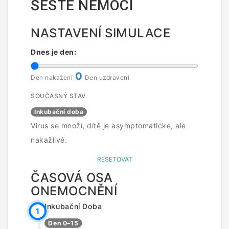
ŠESTÉ NEMOCI
NASTAVENÍ SIMULACE
Dnes je den:
0
Den nakažení
Den uzdravení
SOUČASNÝ STAV
Inkubační doba
Virus se množí, dítě je asymptomatické, ale
nakažlivé.
RESETOVAT
ČASOVÁ OSA
ONEMOCNĚNÍ
Inkubační Doba
1
Den 0–15