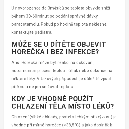
U novorozence do 3měsíců se teplota obvykle sníží
během 30‑60minut po podání správné dávky
paracetamolu. Pokud po hodině teplota neklesne,
kontaktujte pediatra.
MŮŽE SE U DÍTĚTE OBJEVIT
HOREČKA I BEZ INFEKCE?
Ano. Horečka může být reakcí na očkování,
autoimunitní proces, teplotní útlak nebo dokonce na
některé léky. V takových případech je důležité zjistit
příčinu a ne jen snižovat teplotu.
KDY JE VHODNÉ POUŽÍT
CHLAZENÍ TĚLA MÍSTO LÉKŮ?
Chlazení (vlhké obklady, postel s lehkým přikrývkou) je
vhodné při mírné horečce (<38,5°C) a jako doplněk k