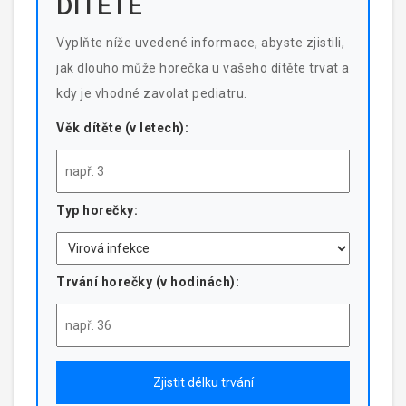
DÍTĚTE
Vyplňte níže uvedené informace, abyste zjistili,
jak dlouho může horečka u vašeho dítěte trvat a
kdy je vhodné zavolat pediatru.
Věk dítěte (v letech):
Typ horečky:
Trvání horečky (v hodinách):
Zjistit délku trvání