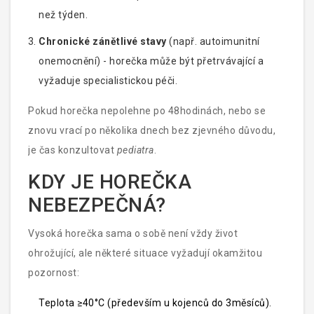
než týden.
Chronické zánětlivé stavy
(např. autoimunitní
onemocnění) - horečka může být přetrvávající a
vyžaduje specialistickou péči.
Pokud horečka nepolehne po 48hodinách, nebo se
znovu vrací po několika dnech bez zjevného důvodu,
je čas konzultovat
pediatra
.
KDY JE HOREČKA
NEBEZPEČNÁ?
Vysoká horečka sama o sobě není vždy život
ohrožující, ale některé situace vyžadují okamžitou
pozornost:
Teplota ≥40°C (především u kojenců do 3měsíců).