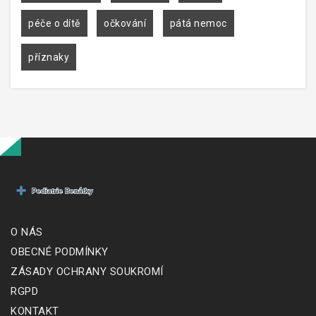
péče o dítě
očkování
pátá nemoc
příznaky
O NÁS
OBECNÉ PODMÍNKY
ZÁSADY OCHRANY SOUKROMÍ
RGPD
KONTAKT