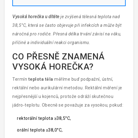
Vysoká horečka u dítěte
je zvýšená tělesná teplota nad
38,5°C
, která se často objevuje při infekcích a může být
náročná pro rodiče. Přesná délka trvání závisí na věku,
příčině a individuální reakci organismu.
CO PŘESNĚ ZNAMENÁ
VYSOKÁ HOREČKA?
Termín
teplota těla
měříme buď podpažní, ústní,
rektální nebo aurikulární metodou. Rektální měření je
nejpřesnější u kojenců, protože odráží skutečnou
jádro‑teplotu. Obecně se považuje za
vysokou
, pokud:
rektorální teplota ≥38,5°C,
orální teplota ≥38,0°C,