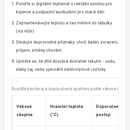
Pořiďte si digitální teploměr s rektální sondou pro
kojence a podpažní/aurikulární pro starší děti.
Zaznamenávejte teplotu a čas měření do tabulky
(viz níže).
Sledujte doprovodné příznaky: chciť, kašel, zvracení,
průjem, změny chování.
Ujistěte se, že dítě dostává dostatek tekutin - vodu,
slabý čaj, nebo speciální elektrolytové roztoky.
Rozdílná kritéria a doporučená opatření podle věkové skupi
Věková
Hraniční teplota
Doporučený
skupina
(°C)
postup