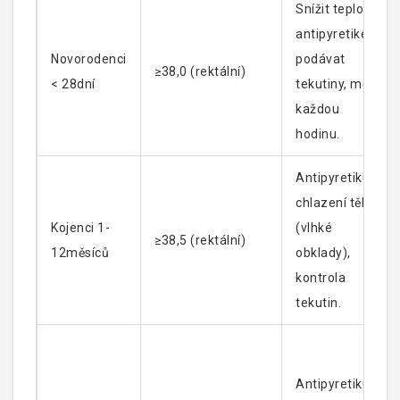
Snížit teplotu
antipyretikem,
Novorodenci
podávat
≥38,0 (rektální)
< 28dní
tekutiny, měřit
každou
hodinu.
Antipyretikum,
chlazení těla
Kojenci 1-
(vlhké
≥38,5 (rektální)
12měsíců
obklady),
kontrola
tekutin.
Antipyretikum,