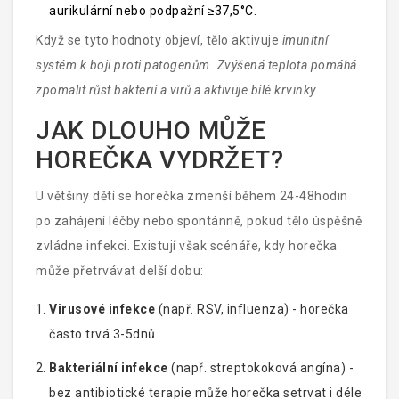
aurikulární nebo podpažní ≥37,5°C.
Když se tyto hodnoty objeví, tělo aktivuje
imunitní
systém
k boji proti patogenům. Zvýšená teplota pomáhá
zpomalit růst bakterií a virů a aktivuje bílé krvinky.
JAK DLOUHO MŮŽE
HOREČKA VYDRŽET?
U většiny dětí se horečka zmenší během 24-48hodin
po zahájení léčby nebo spontánně, pokud tělo úspěšně
zvládne infekci. Existují však scénáře, kdy horečka
může přetrvávat delší dobu:
Virusové infekce
(např. RSV, influenza) - horečka
často trvá 3-5dnů.
Bakteriální infekce
(např. streptokoková angína) -
bez antibiotické terapie může horečka setrvat i déle