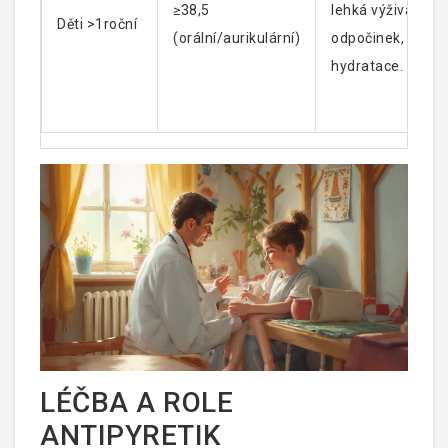
≥38,5
lehká výživa,
Děti >1roční
(orální/aurikulární)
odpočinek,
hydratace.
LÉČBA A ROLE
ANTIPYRETIK