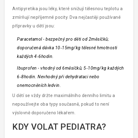
Antipyretika jsou léky, které snižují tělesnou teplotu a
zmírňují nepříjemné pocity. Dva nejčastěji používané
přípravky u dětí jsou:
Paracetamol
- bezpečný pro děti od 2měsíčků;
doporučená dávka 10‑15mg/kg tělesné hmotnosti
každých 4‑6hodin.
Ibuprofen
- vhodný od 6měsíčků; 5‑10mg/kg každých
6‑8hodin. Nevhodný při dehydrataci nebo
onemocněních ledvin.
U dětí se vždy držte maximálního denního limitu a
nepoužívejte oba typy současně, pokud to není
výslovně doporučeno lékařem.
KDY VOLAT PEDIATRA?