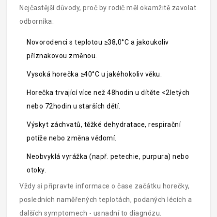
Nejčastější důvody, proč by rodič měl okamžitě zavolat
odborníka:
Novorodenci s teplotou ≥38,0°C a jakoukoliv
příznakovou změnou.
Vysoká horečka ≥40°C u jakéhokoliv věku.
Horečka trvající více než 48hodin u dítěte <2letých
nebo 72hodin u starších dětí.
Výskyt záchvatů, těžké dehydratace, respirační
potíže nebo změna vědomí.
Neobvyklá vyrážka (např. petechie, purpura) nebo
otoky.
Vždy si připravte informace o čase začátku horečky,
posledních naměřených teplotách, podaných lécích a
dalších symptomech - usnadní to diagnózu.