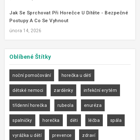
Jak Se Sprchovat Při Horečce U Dítěte - Bezpečné
Postupy A Co Se Vyhnout
února 14, 2026
Oblíbené
Štítky
noční pomočování
horečka u dětí
dětské nemoci
zarděnky
infekční erytém
třídenní horečka
rubeola
enuréza
spalničky
horečka
děti
léčba
spála
vyrážka u dětí
prevence
zdraví