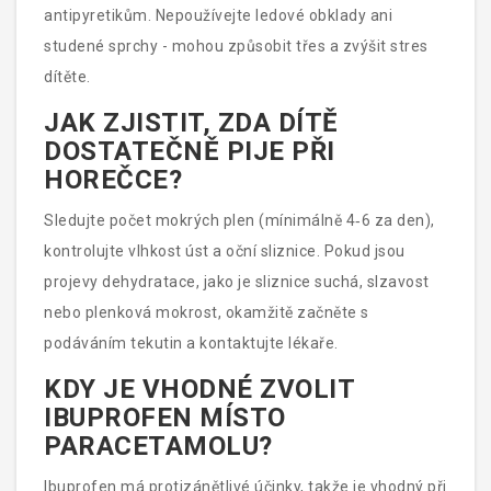
antipyretikům. Nepoužívejte ledové obklady ani
studené sprchy - mohou způsobit třes a zvýšit stres
dítěte.
JAK ZJISTIT, ZDA DÍTĚ
DOSTATEČNĚ PIJE PŘI
HOREČCE?
Sledujte počet mokrých plen (mínimálně 4‑6 za den),
kontrolujte vlhkost úst a oční sliznice. Pokud jsou
projevy dehydratace, jako je sliznice suchá, slzavost
nebo plenková mokrost, okamžitě začněte s
podáváním tekutin a kontaktujte lékaře.
KDY JE VHODNÉ ZVOLIT
IBUPROFEN MÍSTO
PARACETAMOLU?
Ibuprofen má protizánětlivé účinky, takže je vhodný při