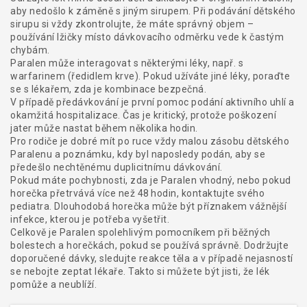
aby nedošlo k záměně s jiným sirupem. Při podávání dětského
sirupu si vždy zkontrolujte, že máte správný objem –
používání lžičky místo dávkovacího odměrku vede k častým
chybám.
Paralen může interagovat s některými léky, např. s
warfarinem (ředidlem krve). Pokud užíváte jiné léky, poraďte
se s lékařem, zda je kombinace bezpečná.
V případě předávkování je první pomoc podání aktivního uhlí a
okamžitá hospitalizace. Čas je kritický, protože poškození
jater může nastat během několika hodin.
Pro rodiče je dobré mít po ruce vždy malou zásobu dětského
Paralenu a poznámku, kdy byl naposledy podán, aby se
předešlo nechtěnému duplicitnímu dávkování.
Pokud máte pochybnosti, zda je Paralen vhodný, nebo pokud
horečka přetrvává více než 48 hodin, kontaktujte svého
pediatra. Dlouhodobá horečka může být příznakem vážnější
infekce, kterou je potřeba vyšetřit.
Celkově je Paralen spolehlivým pomocníkem při běžných
bolestech a horečkách, pokud se používá správně. Dodržujte
doporučené dávky, sledujte reakce těla a v případě nejasností
se nebojte zeptat lékaře. Takto si můžete být jisti, že lék
pomůže a neublíží.