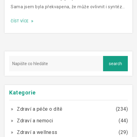
Sama jsem byla překvapena, že může ovlivnit i syntézu
protilátek, což hraje roli v naší imunitě. A pokud máte
ČÍST VÍCE
jako já rádi pohodlí domova a hledáte úlevu od bolesti
bez nutnosti návštěvy lékaře, Paralen by mohl být tím
pravým řešením. Tak se nebojte a pojďte se mnou
zjistit víc o tomto zázračném pomocníkovi!
Kategorie
Zdraví a péče o dítě
(234)
Zdraví a nemoci
(44)
Zdraví a wellness
(29)