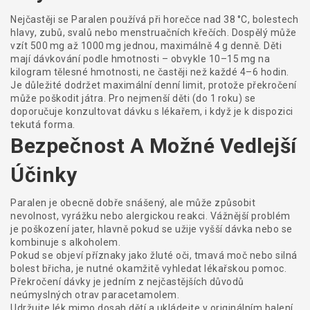
Nejčastěji se Paralen používá při horečce nad 38 °C, bolestech
hlavy, zubů, svalů nebo menstruačních křečích. Dospělý může
vzít 500 mg až 1000 mg jednou, maximálně 4 g denně. Děti
mají dávkování podle hmotnosti – obvykle 10–15 mg na
kilogram tělesné hmotnosti, ne častěji než každé 4–6 hodin.
Je důležité dodržet maximální denní limit, protože překročení
může poškodit játra. Pro nejmenší děti (do 1 roku) se
doporučuje konzultovat dávku s lékařem, i když je k dispozici
tekutá forma.
Bezpečnost A Možné Vedlejší
Účinky
Paralen je obecně dobře snášený, ale může způsobit
nevolnost, vyrážku nebo alergickou reakci. Vážnější problém
je poškození jater, hlavně pokud se užije vyšší dávka nebo se
kombinuje s alkoholem.
Pokud se objeví příznaky jako žluté oči, tmavá moč nebo silná
bolest břicha, je nutné okamžitě vyhledat lékařskou pomoc.
Překročení dávky je jedním z nejčastějších důvodů
neúmyslných otrav paracetamolem.
Udržujte lék mimo dosah dětí a ukládejte v originálním balení,