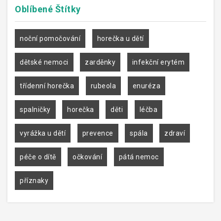
Oblíbené
Štítky
noční pomočování
horečka u dětí
dětské nemoci
zarděnky
infekční erytém
třídenní horečka
rubeola
enuréza
spalničky
horečka
děti
léčba
vyrážka u dětí
prevence
spála
zdraví
péče o dítě
očkování
pátá nemoc
příznaky