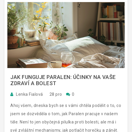
JAK FUNGUJE PARALEN: ÚČINKY NA VAŠE
ZDRAVÍ A BOLEST
Lenka Fialová
28 pro
0
Ahoj všem, dneska bych se s vámi chtěla podělit o to, co
jsem se dozvěděla o tom, jak Paralen pracuje v našem
těle. Není to jen obyčejná pilulka proti bolesti, ale má i
své zvláštní mechanismy, jak potlačit horečku a zánět.