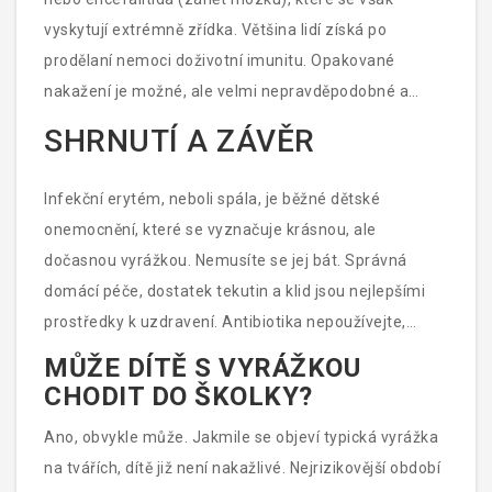
ničení) však tento zastav výroby může vést k
vyskytují extrémně zřídka. Většina lidí získá po
rychlému poklesu hladiny hemoglobinu.
prodělaní nemoci doživotní imunitu. Opakované
nakažení je možné, ale velmi nepravděpodobné a
obvykle probíhá bez příznaků.
SHRNUTÍ A ZÁVĚR
Infekční erytém, neboli spála, je běžné dětské
onemocnění, které se vyznačuje krásnou, ale
dočasnou vyrážkou. Nemusíte se jej bát. Správná
domácí péče, dostatek tekutin a klid jsou nejlepšími
prostředky k uzdravení. Antibiotika nepoužívejte,
pokud vám lékař neurčí jiný důvod. Sledujte varovné
MŮŽE DÍTĚ S VYRÁŽKOU
signály, zejména pokud máte chronické onemocnění
CHODIT DO ŠKOLKY?
krve nebo jste těhotná. Většina případů skončí bez
Ano, obvykle může. Jakmile se objeví typická vyrážka
následků a dítě se brzy vrátí ke svému běžnému
na tvářích, dítě již není nakažlivé. Nejrizikovější období
životu.