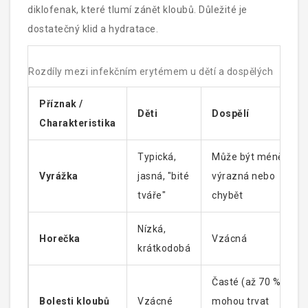
diklofenak, které tlumí zánět kloubů. Důležité je
dostatečný klid a hydratace.
Rozdíly mezi infekčním erytémem u dětí a dospělých
Příznak /
Děti
Dospělí
Charakteristika
Typická,
Může být méně
Vyrážka
jasná, "bité
výrazná nebo
tváře"
chybět
Nízká,
Horečka
Vzácná
krátkodobá
Časté (až 70 %),
Bolesti kloubů
Vzácné
mohou trvat