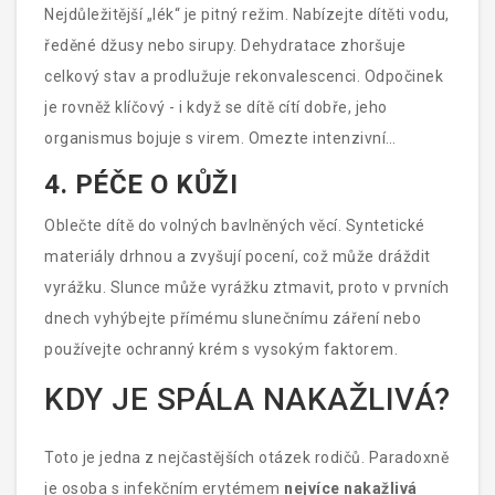
Nejdůležitější „lék“ je pitný režim. Nabízejte dítěti vodu,
ředěné džusy nebo sirupy. Dehydratace zhoršuje
celkový stav a prodlužuje rekonvalescenci. Odpočinek
je rovněž klíčový - i když se dítě cítí dobře, jeho
organismus bojuje s virem. Omezte intenzivní
sportovní aktivity, dokud se stav nestabilizuje.
4. PÉČE O KŮŽI
Oblečte dítě do volných bavlněných věcí. Syntetické
materiály drhnou a zvyšují pocení, což může dráždit
vyrážku. Slunce může vyrážku ztmavit, proto v prvních
dnech vyhýbejte přímému slunečnímu záření nebo
používejte ochranný krém s vysokým faktorem.
KDY JE SPÁLA NAKAŽLIVÁ?
Toto je jedna z nejčastějších otázek rodičů. Paradoxně
je osoba s infekčním erytémem
nejvíce nakažlivá