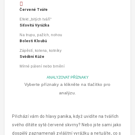
Červené Tváře
Efekt „bitých tváří“
Síťovitá Vyrážka
Na trupu, pažích, nohou
Bolesti Kloubů
Zápěstí, kolena, kotníky
Svědění Kůže
Mírné pálení nebo brnění
ANALYZOVAT PŘÍZNAKY
Vyberte příznaky a klikněte na tlačítko pro
analýzu.
Přichází vám do hlavy panika, když uvidíte na tvářích
svého dítěte sytě červené skvrny? Nebo jste sami jako
dospělý zaznamenali zvláštní vyrážku a netušíte, co s