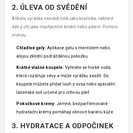
proto často nestačí ani léky, stačí lehké oblečení a
2. ÚLEVA OD SVĚDĚNÍ
dostatek tekutin.
Ačkoliv vyrážka nesvědí tolik jako kopřivka, některé
děti ji cítí jako nepříjemné brnění nebo pálení. Pomoci
mohou:
Chladivé gely:
Aplikace gelu s mentolem nebo
alojou zklidní podrážděnou pokožku.
Krátké vlažné koupele:
Vyhněte se horké vodě,
která rozšiřuje cévy a může vyrážku zesílit. Do
koupele můžete přidat louh z ovsa nebo speciální
lázeňské soli určené pro citlivou pleť.
Pokožkové krémy:
Jemné, bezparfémované
hydratační krémy pomáhají obnovit bariéru kůže.
3. HYDRATACE A ODPOČINEK