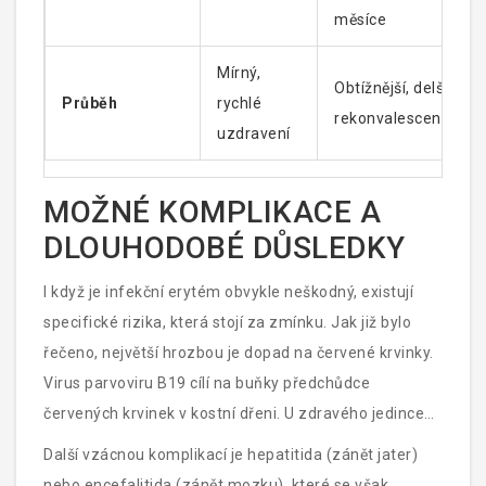
měsíce
Mírný,
Obtížnější, delší
Průběh
rychlé
rekonvalescence
uzdravení
MOŽNÉ KOMPLIKACE A
DLOUHODOBÉ DŮSLEDKY
I když je infekční erytém obvykle neškodný, existují
specifické rizika, která stojí za zmínku. Jak již bylo
řečeno, největší hrozbou je dopad na červené krvinky.
Virus parvoviru B19 cílí na buňky předchůdce
červených krvinek v kostní dřeni. U zdravého jedince
se kostní dřeň zotaví během pár dní. U lidí s vysokým
Další vzácnou komplikací je hepatitida (zánět jater)
obratem červených krvinek (kvůli jejich rychlejšímu
nebo encefalitida (zánět mozku), které se však