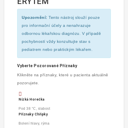
ERYTÉM
Upozornění:
Tento nástroj slouží pouze
pro informační účely a nenahrazuje
odbornou lékařskou diagnózu. V případě
pochybností vždy konzultujte stav s
pediatrem nebo praktickým lékařem.
Vyberte Pozorované Příznaky
Klikněte na příznaky, které u pacienta aktuálně
pozorujete.
Nízká Horečka
Pod 38 °C, slabost
Příznaky Chřipky
Bolení hlavy, rýma