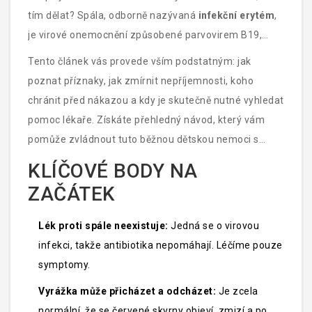
tím dělat? Spála, odborně nazývaná
infekční erytém
,
je
virové onemocnění způsobené parvovirem B19,
které se projevuje charakteristickou vyrážkou a často
Tento článek vás provede vším podstatným: jak
probíhá bez komplikací
. Ačkoli zní slovo „spála“ děsivě
poznat příznaky, jak zmírnit nepříjemnosti, koho
- v minulosti se tak označovala i závažnější
chránit před nákazou a kdy je skutečně nutné vyhledat
streptokoková infekce - dnešní infekční erytém je
pomoc lékaře. Získáte přehledný návod, který vám
většinou mírná nemoc. Klíčem není hledat zázračné
pomůže zvládnout tuto běžnou dětskou nemoci s
léky, ale správnou domácí péči a trpělivost.
klidem.
KLÍČOVÉ BODY NA
ZAČÁTEK
Lék proti spále neexistuje:
Jedná se o virovou
infekci, takže antibiotika nepomáhají. Léčíme pouze
symptomy.
Vyrážka může přicházet a odcházet:
Je zcela
normální, že se červené skvrny objeví, zmizí a po