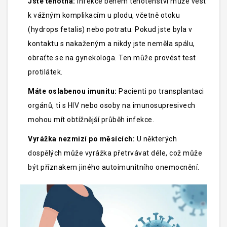
Jste těhotná:
Infekce během těhotenství může vést
k vážným komplikacím u plodu, včetně otoku
(hydrops fetalis) nebo potratu. Pokud jste byla v
kontaktu s nakaženým a nikdy jste neměla spálu,
obraťte se na gynekologa. Ten může provést test
protilátek.
Máte oslabenou imunitu:
Pacienti po transplantaci
orgánů, ti s HIV nebo osoby na imunosupresivech
mohou mít obtížnější průběh infekce.
Vyrážka nezmizí po měsících:
U některých
dospělých může vyrážka přetrvávat déle, což může
být příznakem jiného autoimunitního onemocnění.