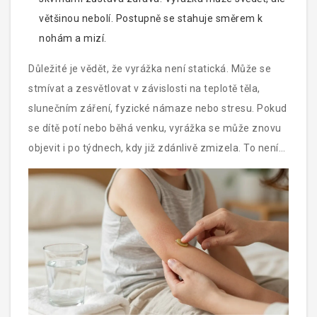
většinou nebolí. Postupně se stahuje směrem k
nohám a mizí.
Důležité je vědět, že vyrážka není statická. Může se
stmívat a zesvětlovat v závislosti na teplotě těla,
slunečním záření, fyzické námaze nebo stresu. Pokud
se dítě potí nebo běhá venku, vyrážka se může znovu
objevit i po týdnech, kdy již zdánlivě zmizela. To není
návrat nemoci, ale jen reakce kůže na změny
prostředí.