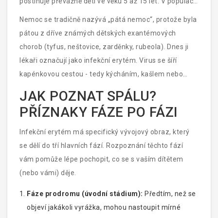
postihuje převážně děti ve věku 5 až 15 let. V populaci
se vyskytuje velmi často - odhaduje se, že více než
Nemoc se tradičně nazývá „pátá nemoc“, protože byla
polovina dospělé populace už tento virus prodělala,
pátou z dříve známých dětských exantémových
často ani si toho nevšimla, protože průběh mohl být
chorob (tyfus, neštovice, zarděnky, rubeola). Dnes ji
bez příznaků.
lékaři označují jako infekční erytém. Virus se šíří
kapénkovou cestou - tedy kýcháním, kašlem nebo
sdílením nádobí. Inkubační doba, tedy čas od nakažení
JAK POZNAT SPÁLU?
do prvního projevu, trvá obvykle 4 až 14 dní, někdy až
PŘÍZNAKY FÁZE PO FÁZI
tři týdny.
Infekční erytém má specifický vývojový obraz, který
se dělí do tří hlavních fází. Rozpoznání těchto fází
vám pomůže lépe pochopit, co se s vaším dítětem
(nebo vámi) děje.
Fáze prodromu (úvodní stádium):
Předtím, než se
objeví jakákoli vyrážka, mohou nastoupit mírné