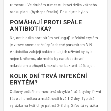
trimestru. Ve druhém trimestru hrozí riziko vážného
otoku plodu (hydrops fetalis). Pokud jste byla v
kontaktu s nakaženým, okamžitě kontaktujte svého
POMÁHAJÍ PROTI SPÁLE
gynekologa. Ten provede odběr krve na protilátky IgG
ANTIBIOTIKA?
a IgM, aby zjistil, zda jste již nemoc prodělala nebo jste
Ne, antibiotika proti virům nefungují. Infekční erytém
právě nakažena.
je virové onemocnění způsobené parvovirem B19.
Antibiotika zabíjejí bakterie. Jejich užívání by bylo
nejen k ničemu, ale mohlo by narušit střevní
mikrobiom a přispět k rezistenci bakterií. Léčba je
čistě symptomatická - snižujeme horečku, bolest a
KOLIK DNÍ TRVÁ INFEKČNÍ
svědění.
ERYTÉM?
Celkový průběh nemoci trvá obvykle 1 až 2 týdny. První
fáze s horečkou a malátností trvá 1-2 dny. Typická
vyrážka na tvářích je patrná 2-3 dny. Síťovitá vyrážka