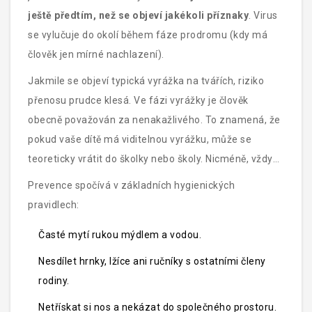
ještě předtím, než se objeví jakékoli příznaky
. Virus
se vylučuje do okolí během fáze prodromu (kdy má
člověk jen mírné nachlazení).
Jakmile se objeví typická vyrážka na tvářích, riziko
přenosu prudce klesá. Ve fázi vyrážky je člověk
obecně považován za nenakažlivého. To znamená, že
pokud vaše dítě má viditelnou vyrážku, může se
teoreticky vrátit do školky nebo školy. Nicméně, vždy
se poraďte s pediatrem, zejména pokud má dítě další
Prevence spočívá v základních hygienických
zdravotní potíže.
pravidlech:
Časté mytí rukou mýdlem a vodou.
Nesdílet hrnky, lžíce ani ručníky s ostatními členy
rodiny.
Netřískat si nos a nekázat do společného prostoru.