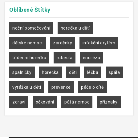
Oblíbené
Štítky
noční pomočování
horečka u dětí
dětské nemoci
zarděnky
infekční erytém
třídenní horečka
rubeola
enuréza
spalničky
horečka
děti
léčba
spála
vyrážka u dětí
prevence
péče o dítě
zdraví
očkování
pátá nemoc
příznaky