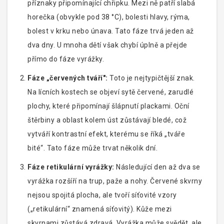
příznaky připomínající chřipku. Mezi ně patří slabá
horečka (obvykle pod 38 °C), bolesti hlavy, rýma,
bolest v krku nebo únava. Tato fáze trvá jeden až
dva dny. U mnoha dětí však chybí úplně a přejde
přímo do fáze vyrážky.
Fáze „červených tváří":
Toto je nejtypičtější znak.
Na lícních kostech se objeví sytě červené, zarudlé
plochy, které připomínají šlápnutí plackami. Oční
štěrbiny a oblast kolem úst zůstávají bledé, což
vytváří kontrastní efekt, kterému se říká „tváře
bité“. Tato fáze může trvat několik dní.
Fáze retikulární vyrážky:
Následující den až dva se
vyrážka rozšíří na trup, paže a nohy. Červené skvrny
nejsou spojitá plocha, ale tvoří síťovité vzory
(„retikulární“ znamená síťovitý). Kůže mezi
skvrnami zůstává zdravá. Vyrážka může svědět, ale