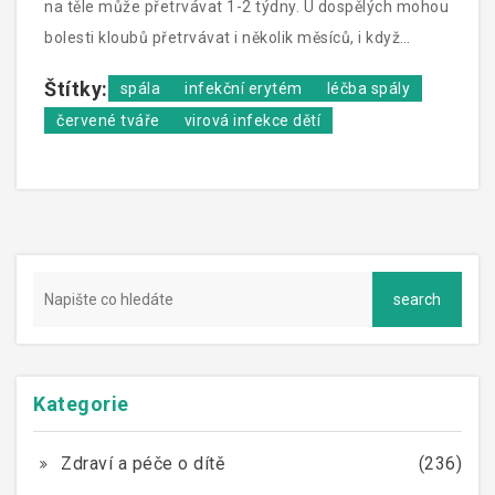
na těle může přetrvávat 1-2 týdny. U dospělých mohou
bolesti kloubů přetrvávat i několik měsíců, i když
samotná virová infekce je již dávno pryč.
Štítky:
spála
infekční erytém
léčba spály
červené tváře
virová infekce dětí
Kategorie
Zdraví a péče o dítě
(236)