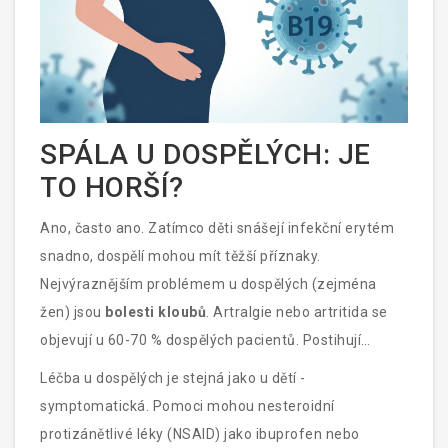
SPÁLA U DOSPĚLÝCH: JE
TO HORŠÍ?
Ano, často ano. Zatímco děti snášejí infekční erytém
snadno, dospělí mohou mít těžší příznaky.
Nejvýraznějším problémem u dospělých (zejména
žen) jsou
bolesti kloubů
. Artralgie nebo artritida se
objevují u 60-70 % dospělých pacientů. Postihují
nejčastěji zápěstí, kolena a kotníky. Bolest může být
Léčba u dospělých je stejná jako u dětí -
silná a trvat od několika dnů až po několik měsíců, i
symptomatická. Pomoci mohou nesteroidní
když vyrážka již zmizela.
protizánětlivé léky (NSAID) jako ibuprofen nebo