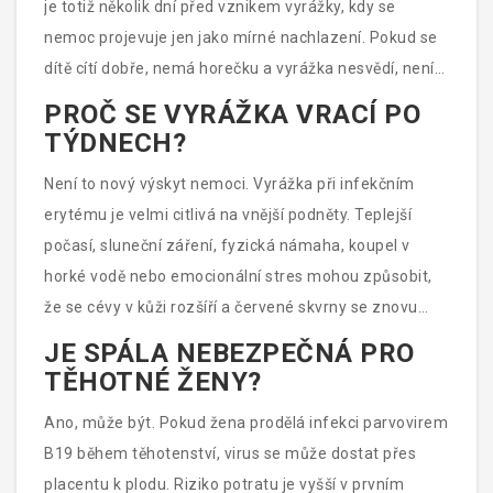
je totiž několik dní před vznikem vyrážky, kdy se
nemoc projevuje jen jako mírné nachlazení. Pokud se
dítě cítí dobře, nemá horečku a vyrážka nesvědí, není
důvod mu zakazovat docházku. Vždy se však
PROČ SE VYRÁŽKA VRACÍ PO
informujte u své pediatrky.
TÝDNECH?
Není to nový výskyt nemoci. Vyrážka při infekčním
erytému je velmi citlivá na vnější podněty. Teplejší
počasí, sluneční záření, fyzická námaha, koupel v
horké vodě nebo emocionální stres mohou způsobit,
že se cévy v kůži rozšíří a červené skvrny se znovu
objasní. Obvykle po několika hodinách či dnech opět
JE SPÁLA NEBEZPEČNÁ PRO
vyblednou. Tento cyklus se může opakovat po dobu
TĚHOTNÉ ŽENY?
několika týdnů.
Ano, může být. Pokud žena prodělá infekci parvovirem
B19 během těhotenství, virus se může dostat přes
placentu k plodu. Riziko potratu je vyšší v prvním