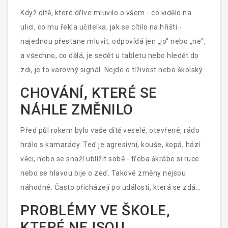
- je čas zvážit konzultaci s dětským psychologem.
Když dítě, které dříve mluvilo o všem - co vidělo na
ulici, co mu řekla učitelka, jak se cítilo na hřišti -
najednou přestane mluvit, odpovídá jen „jo“ nebo „ne“,
a všechno, co dělá, je sedět u tabletu nebo hledět do
zdi, je to varovný signál. Nejde o tíživost nebo školský
stres. Jde o odstup od reality. Dítě se zavírá, protože
CHOVÁNÍ, KTERÉ SE
svět je pro něj příliš bolestný nebo nepředvídatelný.
NÁHLE ZMĚNILO
Takové zavírání se nevyřeší samotným časem.
Potřebuje bezpečný prostor, kde se může znovu
Před půl rokem bylo vaše dítě veselé, otevřené, rádo
naučit komunikovat - a to je práce psychologa.
hrálo s kamarády. Teď je agresivní, kouše, kopá, hází
věci, nebo se snaží ublížit sobě - třeba škrábe si ruce
nebo se hlavou bije o zeď. Takové změny nejsou
náhodné. Často přicházejí po události, která se zdá
být malá - rozvod rodičů, přesídlení, smrt domácího
PROBLÉMY VE ŠKOLE,
mazlíčka, nebo i jen dlouhodobý konflikt mezi rodiči.
KTERÉ NEJSOU