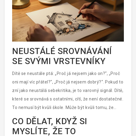
pro ty, kdo „jsou špatní“. Je pro ty, kdo prožili něco, co
jim neumíme vysvětlit.
NEUSTÁLÉ SROVNÁVÁNÍ
SE SVÝMI VRSTEVNÍKY
Dítě se neustále ptá: „Proč já nejsem jako on?“, „Proč
oni mají víc přátel?“, „Proč já nejsem dobrý?“. Pokud to
zní jako neustálá sebekritika, je to varovný signál. Dítě,
které se srovnává s ostatními, cítí, že není dostatečné.
To nemusí být kvůli škole. Může být kvůli tomu, že
rodiče neustále říkají: „Měl bys být lepší“, „Proč to
CO DĚLAT, KDYŽ SI
neumíš?“, „Představ si, kdyby sis to zvládl“. Dítě se
MYSLÍTE, ŽE TO
naučí, že jeho hodnota závisí na výkonu. Psycholog