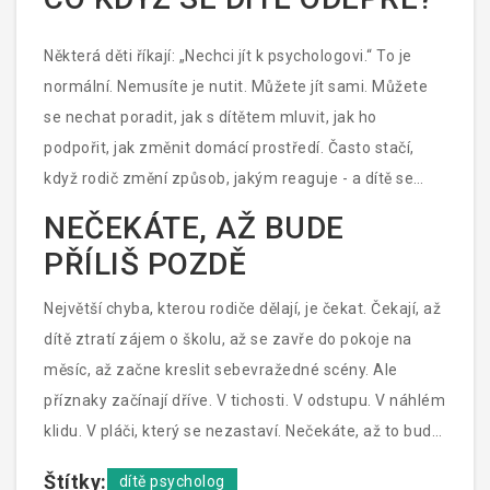
vybere, kdy a jak to řekne. A to je právě to, co
potřebuje: prostor, kde nemusí být silné. Kde nemusí
Některá děti říkají: „Nechci jít k psychologovi.“ To je
všechno zvládnout. Kde je jeho ticho také v pořádku.
normální. Nemusíte je nutit. Můžete jít sami. Můžete
se nechat poradit, jak s dítětem mluvit, jak ho
podpořit, jak změnit domácí prostředí. Často stačí,
když rodič změní způsob, jakým reaguje - a dítě se
začne otevírat samo. Psycholog není jen pro dítě. Je
NEČEKÁTE, AŽ BUDE
pro celou rodinu.
PŘÍLIŠ POZDĚ
Největší chyba, kterou rodiče dělají, je čekat. Čekají, až
dítě ztratí zájem o školu, až se zavře do pokoje na
měsíc, až začne kreslit sebevražedné scény. Ale
příznaky začínají dříve. V tichosti. V odstupu. V náhlém
klidu. V pláči, který se nezastaví. Nečekáte, až to bude
příliš těžké. Čekáte, až se dítě naučí, že jeho city mají
Štítky:
dítě psycholog