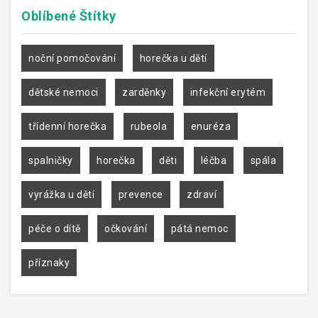
Oblíbené
Štítky
noční pomočování
horečka u dětí
dětské nemoci
zarděnky
infekční erytém
třídenní horečka
rubeola
enuréza
spalničky
horečka
děti
léčba
spála
vyrážka u dětí
prevence
zdraví
péče o dítě
očkování
pátá nemoc
příznaky