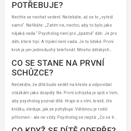
POTŘEBUJE?
pomůže zjistit, kde se to začalo - a jak dítěti vrátit jeho
hodnotu, která nezávisí na tom, kolik má známek
Nechte se nechat vedení. Nečekáte, až se to „vyřeší
nebo jak rychle běží.
samo“. Neříkáte: „Zatím ne, nechci, aby to bylo jako
nějaká vada.“ Psycholog není pro „špatná“ děti. Je pro
děti, které trpí. A trpění není vada. Je to lidské. První
krok je jen jednoduchý telefonát. Mnoho dětských
psychologů nabízí první schůzku zdarma nebo za
CO SE STANE NA PRVNÍ
symbolickou cenu. Můžete jít i jen tak - pro sebe, pro
SCHŮZCE?
pochopení. Necháte dítě sám? Ne. Ale necháte ho s
někým, kdo ví, jak slyšet to, co neříká.
Nečekáte, že dítě bude sedět na křesle a odpovídat
otázkám jako dospělý. Ne. První schůzka je spíš o tom,
aby psycholog poznal dítě. Hraje si s ním, kreslí, čte
knížku, sleduje, jak se pohybuje. Většinou je rodič
přítomen - ale ne vždy. Psycholog se neptá: „Co se ti
stalo?“ Ptá se: „Co ti dělá těžké?“ A pak čeká. Dítě si
CO KDYŽ SE DÍTĚ ODEPŘE?