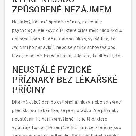
Dítě nemá slova, aby to vysvětlilo, takže to vyjadřuje
ZPŮSOBENÉ NEZÁJMEM
tělem. Pokud se toto chování opakuje déle než dva
měsíce, není to „špatné dítě“. Je to dítě, které
Ne každý, kdo má špatné známky, potřebuje
potřebuje pomoci pochopit, co se v něm děje.
psychologa. Ale když dítě, které dříve mělo rádo školu,
najednou odmítá dělat domácí úkoly, vysvětluje, že
„všichni ho nenávidí“, nebo se v třídě schovává pod
lavicí, je to jiné. Nejde o línost. Jde o to, že dítě cítí, že
není v bezpečí. Možná je šikanováno, možná se cítí
NEUSTÁLÉ FYZICKÉ
nevýznamné, možná má problém s čtením, který
PŘÍZNAKY BEZ LÉKAŘSKÉ
nikdo nevidí. Psycholog může pomoci rozpoznat, zda
PŘÍČINY
je to problém se sociálními dovednostmi, učením,
nebo emocionální zátěží - a najít cestu ven.
Dítě má každý den bolest břicha, hlavy, nebo se zvrací
před školou. Lékař říká, že je v pořádku. Ale příznaky
neustávají. To není vymyšlené. To je tělo, které
vyjadřuje to, co dítě nemůže říct. Emoce, které nejsou