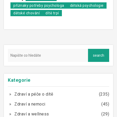
smysl - a že je někdo, kdo je slyší.
příznaky potřeby psychologa
dětská psychologie
dětské chování
dítě trpí
Kategorie
Zdraví a péče o dítě
(235)
Zdraví a nemoci
(45)
Zdraví a wellness
(29)