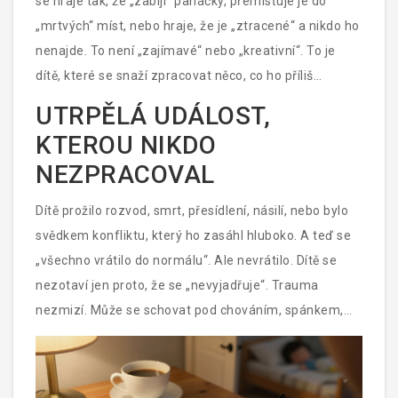
se hraje tak, že „zabíjí“ panáčky, přemisťuje je do
„mrtvých“ míst, nebo hraje, že je „ztracené“ a nikdo ho
nenajde. To není „zajímavé“ nebo „kreativní“. To je
dítě, které se snaží zpracovat něco, co ho příliš
překvapilo nebo zranilo. Kresby a hry dětí jsou jejich
UTRPĚLÁ UDÁLOST,
jazyk. Když se tento jazyk stane temným, opakujícím
KTEROU NIKDO
se a nevysvětlitelným, je to signál, že potřebuje
NEZPRACOVAL
někoho, kdo ho umí přečíst - a pomoci mu ho přepsat.
Dítě prožilo rozvod, smrt, přesídlení, násilí, nebo bylo
svědkem konfliktu, který ho zasáhl hluboko. A teď se
„všechno vrátilo do normálu“. Ale nevrátilo. Dítě se
nezotaví jen proto, že se „nevyjadřuje“. Trauma
nezmizí. Může se schovat pod chováním, spánkem,
nebo výkonem ve škole. Ale zůstane tam - a může se
vrátit v podobě úzkostí, deprese, nebo
sebevražedných myšlenek později. Psycholog není jen