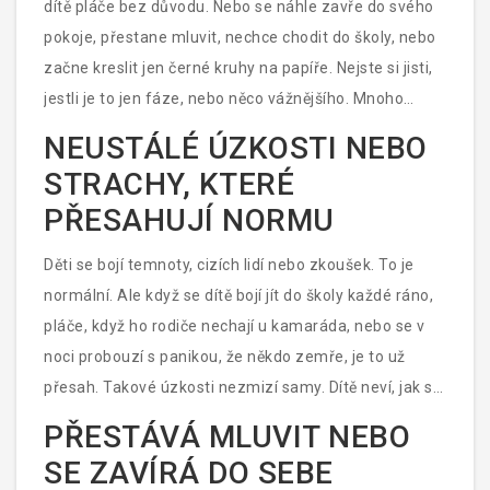
dítě pláče bez důvodu. Nebo se náhle zavře do svého
pokoje, přestane mluvit, nechce chodit do školy, nebo
začne kreslit jen černé kruhy na papíře. Nejste si jisti,
jestli je to jen fáze, nebo něco vážnějšího. Mnoho
rodičů si říká: „Je to jen dětská fáze“, ale někdy to není
NEUSTÁLÉ ÚZKOSTI NEBO
fáze - je to křik o pomoc. A psycholog může být ten,
STRACHY, KTERÉ
kdo slyší ten křik.
PŘESAHUJÍ NORMU
Děti se bojí temnoty, cizích lidí nebo zkoušek. To je
normální. Ale když se dítě bojí jít do školy každé ráno,
pláče, když ho rodiče nechají u kamaráda, nebo se v
noci probouzí s panikou, že někdo zemře, je to už
přesah. Takové úzkosti nezmizí samy. Dítě neví, jak s
nimi naložit, a začíná se vyhýbat všemu, co ho
PŘESTÁVÁ MLUVIT NEBO
vyrušuje. Pokud se tyto strachy drží déle než šest
SE ZAVÍRÁ DO SEBE
týdnů a omezují běžný život - jíst, spát, být s kamarády