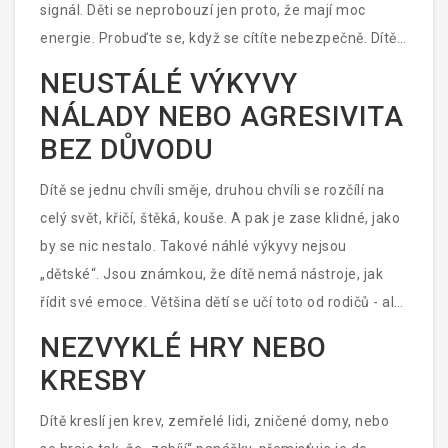
signál. Děti se neprobouzí jen proto, že mají moc
energie. Probuďte se, když se cítíte nebezpečně. Dítě,
které se bojí spát, cítí, že svět není bezpečný.
NEUSTÁLÉ VÝKYVY
Psycholog se naučí, jak dítěti pomoci znovu pocítit
NÁLADY NEBO AGRESIVITA
bezpečí - bez léků, bez trestů, jen pomocí důvěry a
BEZ DŮVODU
jazyka, který rozumí.
Dítě se jednu chvíli směje, druhou chvíli se rozčílí na
celý svět, křičí, štěká, kouše. A pak je zase klidné, jako
by se nic nestalo. Takové náhlé výkyvy nejsou
„dětské“. Jsou známkou, že dítě nemá nástroje, jak
řídit své emoce. Většina dětí se učí toto od rodičů - ale
když rodiče nevědí, jak to dělat, nebo když je doma
NEZVYKLÉ HRY NEBO
příliš napětí, dítě se učí jen jedno: „Když se cítím
KRESBY
špatně, musím to vyřídit hlasem nebo pěstí.“
Psycholog učí dítě, jak pojmenovat své city, jak je
Dítě kreslí jen krev, zemřelé lidi, zničené domy, nebo
pociťovat, a jak je nezničit.