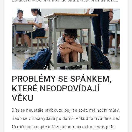
zpracovány, se promítají do těla. Bolest břicha může
být strach z rozdělení rodičů. Hlava může být tlak,
který cítí, když se musí „být silný“. Pokud se tyto
příznaky opakují a lékař nic nenašel, psycholog může
pomoci najít skrytou příčinu - a zastavit fyzické bolesti
tím, že začne léčit emocionální.
PROBLÉMY SE SPÁNKEM,
KTERÉ NEODPOVÍDAJÍ
VĚKU
Dítě se neustále probouzí, bojí se spát, má noční můry,
nebo se v noci vydává po domě. Pokud to trvá déle než
tři měsíce a nejde o fázi po nemoci nebo cestě, je to