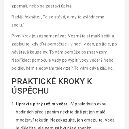
zpomalí, nebo se zastaví úplně.
Raději řekněte: „To se stává, a my to zvládneme
spolu.“
První krok je zaznamenávat. Vezměte si malý sešit a
zapisujte, kdy dítě pomočuje - v noci, v den, po jídle, po
návštěvě koupelny. To vám pomůže poznat vzory.
Například: pomočuje vždy po vypití vody večer? Nebo
po dlouhém sledování televize? To vám dává klíč, kde
můžete začít upravovat.
PRAKTICKÉ KROKY K
ÚSPĚCHU
Upravte pitný režim večer
- V posledních dvou
hodinách před spaním nechte dítě pít jen malé
množství tekutin. Nezakazujte, jen omezujte. Voda
je důležitá, ale nemusí být před spaním.