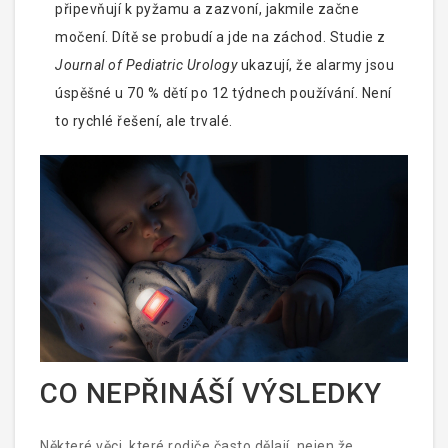
připevňují k pyžamu a zazvoní, jakmile začne
močení. Dítě se probudí a jde na záchod. Studie z
Journal of Pediatric Urology
ukazují, že alarmy jsou
úspěšné u 70 % dětí po 12 týdnech používání. Není
to rychlé řešení, ale trvalé.
CO NEPŘINÁŠÍ VÝSLEDKY
Některé věci, které rodiče často dělají, nejen že