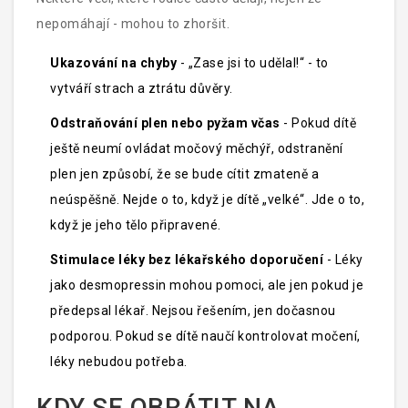
nepomáhají - mohou to zhoršit.
Ukazování na chyby
- „Zase jsi to udělal!“ - to
vytváří strach a ztrátu důvěry.
Odstraňování plen nebo pyžam včas
- Pokud dítě
ještě neumí ovládat močový měchýř, odstranění
plen jen způsobí, že se bude cítit zmateně a
neúspěšně. Nejde o to, když je dítě „velké“. Jde o to,
když je jeho tělo připravené.
Stimulace léky bez lékařského doporučení
- Léky
jako desmopressin mohou pomoci, ale jen pokud je
předepsal lékař. Nejsou řešením, jen dočasnou
podporou. Pokud se dítě naučí kontrolovat močení,
léky nebudou potřeba.
KDY SE OBRÁTIT NA