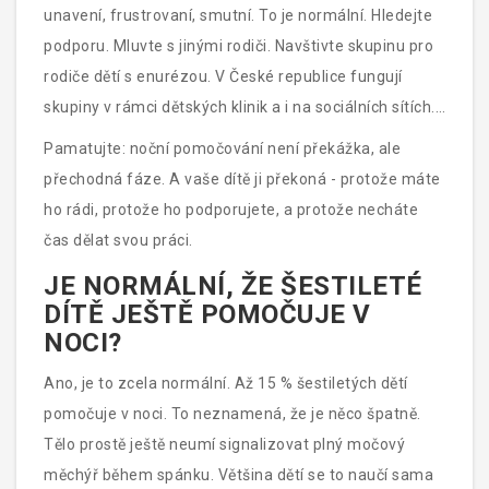
unavení, frustrovaní, smutní. To je normální. Hledejte
podporu. Mluvte s jinými rodiči. Navštivte skupinu pro
rodiče dětí s enurézou. V České republice fungují
skupiny v rámci dětských klinik a i na sociálních sítích.
Není to známka slabosti - je to známka silného rodiče.
Pamatujte: noční pomočování není překážka, ale
přechodná fáze. A vaše dítě ji překoná - protože máte
ho rádi, protože ho podporujete, a protože necháte
čas dělat svou práci.
JE NORMÁLNÍ, ŽE ŠESTILETÉ
DÍTĚ JEŠTĚ POMOČUJE V
NOCI?
Ano, je to zcela normální. Až 15 % šestiletých dětí
pomočuje v noci. To neznamená, že je něco špatně.
Tělo prostě ještě neumí signalizovat plný močový
měchýř během spánku. Většina dětí se to naučí sama