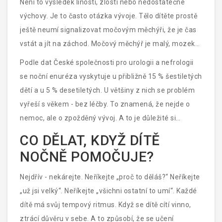
Není to výsledek línosti, zlosti nebo nedostatečné
výchovy. Je to často otázka vývoje. Tělo dítěte prostě
ještě neumí signalizovat močovým měchýři, že je čas
vstát a jít na záchod. Močový měchýř je malý, mozek
ještě neví, jak reagovat na jeho plnění během spánku,
Podle dat České společnosti pro urologii a nefrologii
a někdy i genetika hraje roli - pokud jste jako dítě také
se noční enuréza vyskytuje u přibližně 15 % šestiletých
pomočovali, je pravděpodobnější, že i vaše dítě bude.
dětí a u 5 % desetiletých. U většiny z nich se problém
vyřeší s věkem - bez léčby. To znamená, že nejde o
nemoc, ale o zpožděný vývoj. A to je důležité si
pamatovat, když se snažíte dítě naučit chodit na
CO DĚLAT, KDYŽ DÍTĚ
záchod i v noci.
NOČNĚ POMOČUJE?
Nejdřív - nekárejte. Neříkejte „proč to děláš?“ Neříkejte
„už jsi velký“. Neříkejte „všichni ostatní to umí“. Každé
dítě má svůj tempový ritmus. Když se dítě cítí vinno,
ztrácí důvěru v sebe. A to způsobí, že se učení