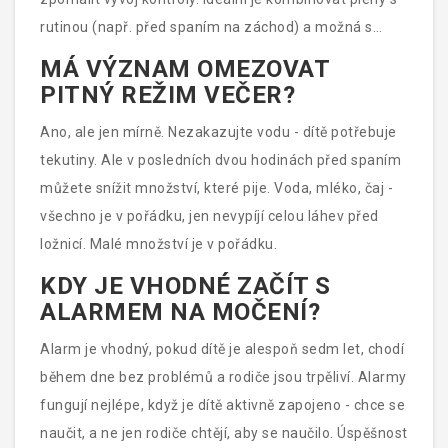
rutinou (např. před spaním na záchod) a možná s
alarmem na močení.
MÁ VÝZNAM OMEZOVAT
PITNÝ REŽIM VEČER?
Ano, ale jen mírně. Nezakazujte vodu - dítě potřebuje
tekutiny. Ale v posledních dvou hodinách před spaním
můžete snížit množství, které pije. Voda, mléko, čaj -
všechno je v pořádku, jen nevypíjí celou láhev před
ložnicí. Malé množství je v pořádku.
KDY JE VHODNÉ ZAČÍT S
ALARMEM NA MOČENÍ?
Alarm je vhodný, pokud dítě je alespoň sedm let, chodí
během dne bez problémů a rodiče jsou trpěliví. Alarmy
fungují nejlépe, když je dítě aktivně zapojeno - chce se
naučit, a ne jen rodiče chtějí, aby se naučilo. Úspěšnost