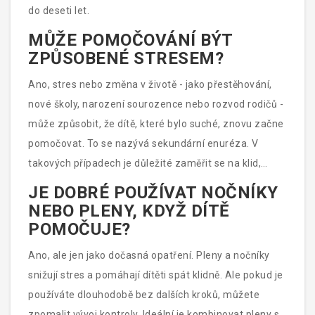
do deseti let.
MŮŽE POMOČOVÁNÍ BÝT
ZPŮSOBENÉ STRESEM?
Ano, stres nebo změna v životě - jako přestěhování,
nové školy, narození sourozence nebo rozvod rodičů -
může způsobit, že dítě, které bylo suché, znovu začne
pomočovat. To se nazývá sekundární enuréza. V
takových případech je důležité zaměřit se na klid,
podporu a zvýšení bezpečí, ne na trestání.
JE DOBRÉ POUŽÍVAT NOČNÍKY
NEBO PLENY, KDYŽ DÍTĚ
POMOČUJE?
Ano, ale jen jako dočasná opatření. Pleny a nočníky
snižují stres a pomáhají dítěti spát klidně. Ale pokud je
používáte dlouhodobě bez dalších kroků, můžete
zpomalit vývoj kontroly. Ideální je kombinovat pleny s