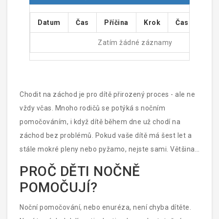
Datum
Čas
Příčina
Krok
Čas od záz
Zatím žádné záznamy
Chodit na záchod je pro dítě přirozený proces - ale ne
vždy včas. Mnoho rodičů se potýká s nočním
pomočováním, i když dítě během dne už chodí na
záchod bez problémů. Pokud vaše dítě má šest let a
stále mokré pleny nebo pyžamo, nejste sami. Většina
dětí se naučí kontrolovat močení do tří let, ale některé
PROČ DĚTI NOČNĚ
potřebují čas. To neznamená, že je něco špatně. To
POMOČUJÍ?
znamená, že potřebujete trochu trpělivosti a
správného přístupu.
Noční pomočování, nebo enuréza, není chyba dítěte.