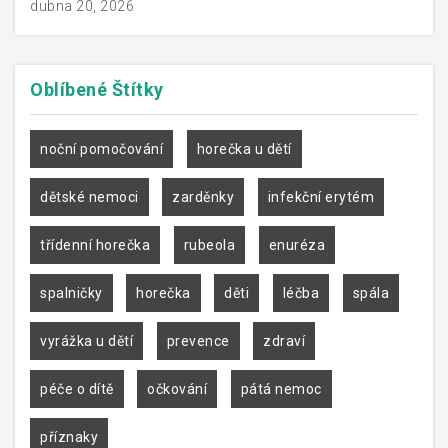
dubna 20, 2026
Oblíbené
Štítky
noční pomočování
horečka u dětí
dětské nemoci
zarděnky
infekční erytém
třídenní horečka
rubeola
enuréza
spalničky
horečka
děti
léčba
spála
vyrážka u dětí
prevence
zdraví
péče o dítě
očkování
pátá nemoc
příznaky