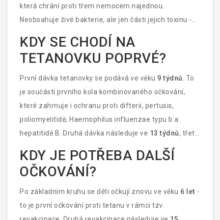
která chrání proti třem nemocem najednou.
Neobsahuje živé bakterie, ale jen části jejich toxinu -
tzv. toxoid. Tělo se naučí rozpoznat tyto částice a
KDY SE CHODÍ NA
vybuduje si imunitu, takže když se později setká s
TETANOVKU POPRVÉ?
pravou bakterií, nezachytí ji. Očkování proti tetanu je
velmi účinné - chrání téměř 100 % očkovaných lidí,
První dávka tetanovky se podává ve věku
9 týdnů
. To
pokud je dodržen plán očkování.
je součástí prvního kola kombinovaného očkování,
které zahrnuje i ochranu proti difterii, pertusis,
poliomyelitidě, Haemophilus influenzae typu b a
hepatitidě B. Druhá dávka následuje ve
13 týdnů
, třetí
ve
11 měsíců
. Tato trojice dávek je základní
KDY JE POTŘEBA DALŠÍ
imunizace, která vytváří pevnou imunitu. Bez ní je dítě
OČKOVÁNÍ?
vystaveno vysokému riziku, pokud by se zranilo.
Po základním kruhu se děti očkují znovu ve věku
6 let
-
to je první očkování proti tetanu v rámci tzv.
revakcinace. Druhá revakcinace následuje ve
15