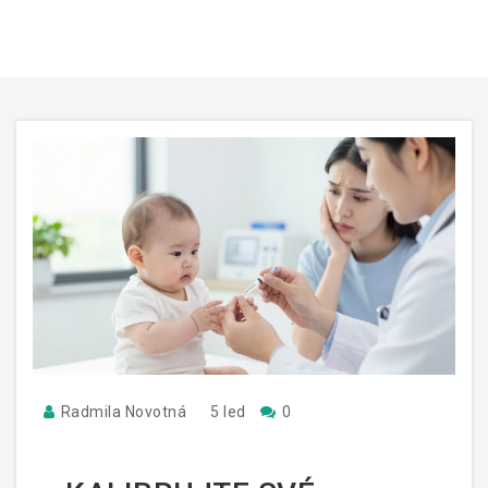
Radmila Novotná
5 led
0