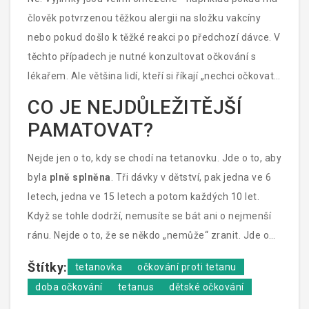
člověk potvrzenou těžkou alergii na složku vakcíny
nebo pokud došlo k těžké reakci po předchozí dávce. V
těchto případech je nutné konzultovat očkování s
lékařem. Ale většina lidí, kteří si říkají „nechci očkovat“,
dělá to z neznalosti. Neexistuje důkaz, že by
CO JE NEJDŮLEŽITĚJŠÍ
tetanovka způsobovala autismus, autoimunitní
PAMATOVAT?
onemocnění nebo jiné dlouhodobé problémy. Všechny
takové tvrzení byly vědecky vyvráceny. Očkování proti
Nejde jen o to, kdy se chodí na tetanovku. Jde o to, aby
tetanu je jedna z nejčistších a nejbezpečnějších
byla
plně splněna
. Tři dávky v dětství, pak jedna ve 6
lékařských intervencí v historii medicíny.
letech, jedna ve 15 letech a potom každých 10 let.
Když se tohle dodrží, nemusíte se bát ani o nejmenší
ránu. Nejde o to, že se někdo „nemůže“ zranit. Jde o
to, že když se zraní, nebude to život ohrožující událost.
Štítky:
tetanovka
očkování proti tetanu
Očkování proti tetanu je jedna z těch mála věcí, které
doba očkování
tetanus
dětské očkování
můžete udělat pro své dítě - a pro sebe - a která vás