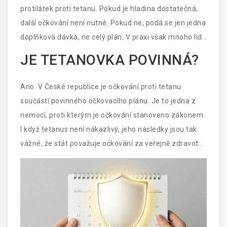
nezaočkovaných dětí nebo dospělých, kteří si očkování
protilátek proti tetanu. Pokud je hladina dostatečná,
nechali „na později“.
další očkování není nutné. Pokud ne, podá se jen jedna
doplňková dávka, ne celý plán. V praxi však mnoho lidí
volí jednodušší cestu: pokud nevědí, kdy byli naposledy
JE TETANOVKA POVINNÁ?
očkováni, a není jistota, že mají plnou imunitu, podá se
jedna doplňková dávka. Je to bezpečnější než riskovat
Ano. V České republice je očkování proti tetanu
tetanus.
součástí povinného očkovacího plánu. Je to jedna z
nemocí, proti kterým je očkování stanoveno zákonem.
I když tetanus není nákazlivý, jeho následky jsou tak
vážné, že stát považuje očkování za veřejně zdravotně
důležité. Není to jen o vašem dítěti - každý očkovaný
člověk snižuje riziko, že se někdo jiný nakazí. I když se
tetanus nešíří přímo, vysoký podíl očkovaných
zabraňuje šíření bakterií v prostředí.