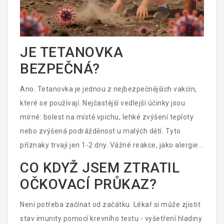
JE TETANOVKA
BEZPEČNÁ?
Ano. Tetanovka je jednou z nejbezpečnějších vakcín,
které se používají. Nejčastější vedlejší účinky jsou
mírné: bolest na místě vpichu, lehké zvýšení teploty
nebo zvýšená podrážděnost u malých dětí. Tyto
příznaky trvají jen 1-2 dny. Vážné reakce, jako alergie,
jsou extrémně vzácné - méně než jedna na milion
CO KDYŽ JSEM ZTRATIL
dávek. Pro srovnání: riziko smrti z tetanu u
OČKOVACÍ PRŮKAZ?
nezaočkovaného člověka je až 10-20 %. V Česku se
tetanus v dětském věku vyskytuje jen několikrát za
Není potřeba začínat od začátku. Lékař si může zjistit
desetiletí - a všechny případy se týkají
stav imunity pomocí krevního testu - vyšetření hladiny