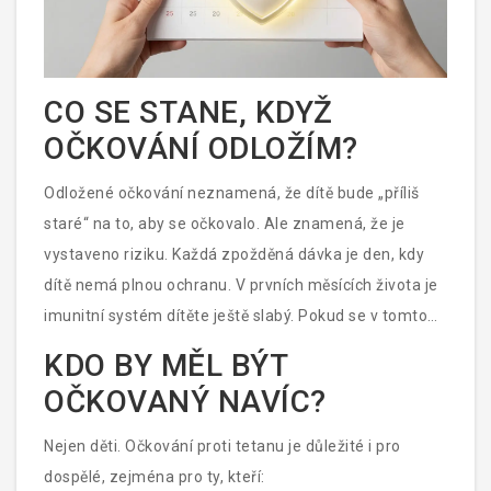
CO SE STANE, KDYŽ
OČKOVÁNÍ ODLOŽÍM?
Odložené očkování neznamená, že dítě bude „příliš
staré“ na to, aby se očkovalo. Ale znamená, že je
vystaveno riziku. Každá zpožděná dávka je den, kdy
dítě nemá plnou ochranu. V prvních měsících života je
imunitní systém dítěte ještě slabý. Pokud se v tomto
období zraní - například spadne a otevře ránu - a není
KDO BY MĚL BÝT
očkovaný, může se tetanus rozvinout během několika
OČKOVANÝ NAVÍC?
dnů. Není to nemoc, kterou lze „včas“ vyléčit. Léčba
tetanu je náročná: pacienti jsou udržováni v intenzivní
Nejen děti. Očkování proti tetanu je důležité i pro
péči, potřebují umělé dýchání, silné léky na uklidnění
dospělé, zejména pro ty, kteří: