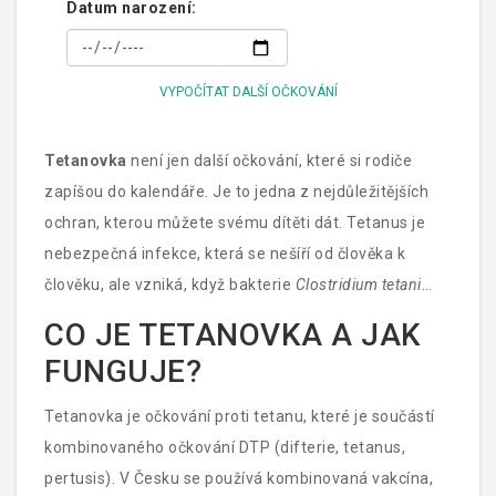
Datum narození:
VYPOČÍTAT DALŠÍ OČKOVÁNÍ
Tetanovka
není jen další očkování, které si rodiče
zapíšou do kalendáře. Je to jedna z nejdůležitějších
ochran, kterou můžete svému dítěti dát. Tetanus je
nebezpečná infekce, která se nešíří od člověka k
člověku, ale vzniká, když bakterie
Clostridium tetani
vniknou do rány - i nejmenší, kterou si dítě udělá na
CO JE TETANOVKA A JAK
hřišti, v zahradě nebo i v domácnosti. Tyto bakterie se
FUNGUJE?
skrývají v zemi, prachu, znečištěných předmětech, a
jejich toxin způsobuje těžké svalové křeče, které
Tetanovka je očkování proti tetanu, které je součástí
mohou vést k zastavení dýchání. A to i u zdravého
kombinovaného očkování DTP (difterie, tetanus,
dítěte.
pertusis). V Česku se používá kombinovaná vakcína,