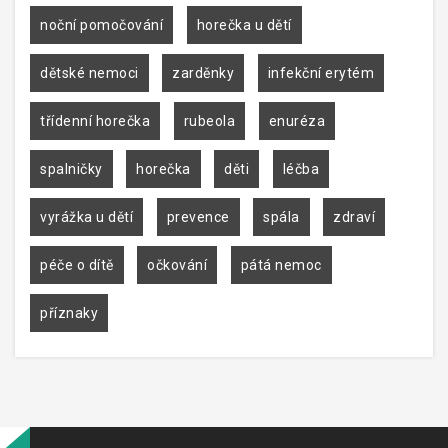
noční pomočování
horečka u dětí
dětské nemoci
zarděnky
infekční erytém
třídenní horečka
rubeola
enuréza
spalničky
horečka
děti
léčba
vyrážka u dětí
prevence
spála
zdraví
péče o dítě
očkování
pátá nemoc
příznaky