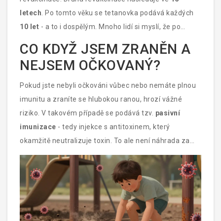
letech
. Po tomto věku se tetanovka podává každých
10 let
- a to i dospělým. Mnoho lidí si myslí, že po
dětství už tetanovku nemusí, ale to je velká chyba.
CO KDYŽ JSEM ZRANĚN A
Bakterie tetanu se nevyhynuly. Rány se dějí i dospělým
NEJSEM OČKOVANÝ?
- při práci v zahradě, při dopravních nehodách, při
úrazech. A tetanus se neobjeví jen u nečistých ran -
Pokud jste nebyli očkováni vůbec nebo nemáte plnou
může se rozvinout i z malého bodnutí hřebíkem nebo
imunitu a zraníte se hlubokou ranou, hrozí vážné
z infikovaného očního výboje.
riziko. V takovém případě se podává tzv.
pasivní
imunizace
- tedy injekce s antitoxinem, který
okamžitě neutralizuje toxin. To ale není náhrada za
očkování. Antitoxin působí jen na chvíli, zatímco
očkování vytváří dlouhodobou ochranu. A navíc: pokud
jste nebyli očkováni, budete muset absolvovat celý
plán očkování od začátku, což znamená několik
návštěv lékaře a více injekcí.