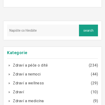
opravdu chrání před něčím, co může být smrtelné. A
to bez toho, abyste museli čekat, až se něco stane.
Kategorie
Zdraví a péče o dítě
(234)
Zdraví a nemoci
(44)
Zdraví a wellness
(29)
Zdraví
(10)
Zdraví a medicína
(9)