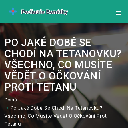
PO JAKÉ DOBĚ SE
CHODÍ NA TETANOVKU?
VŠECHNO, CO MUSÍTE
VĚDĚT O OČKOVÁNÍ
PROTI TETANU
Domů
Po Jaké Době Se Chodí Na Tetanovku?
Všechno, Co Musíte Vědět O Očkování Proti
Tetanu