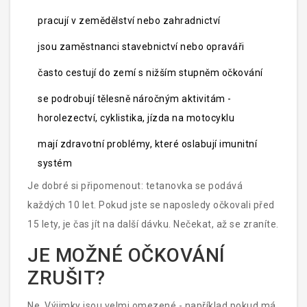
svalů a dlouhodobou rehabilitaci. A i přes moderní
pracují v zemědělství nebo zahradnictví
léčbu je úmrtnost stále vysoká.
jsou zaměstnanci stavebnictví nebo opraváři
často cestují do zemí s nižším stupněm očkování
se podrobují tělesně náročným aktivitám -
horolezectví, cyklistika, jízda na motocyklu
mají zdravotní problémy, které oslabují imunitní
systém
Je dobré si připomenout: tetanovka se podává
každých 10 let. Pokud jste se naposledy očkovali před
15 lety, je čas jít na další dávku. Nečekat, až se zraníte.
JE MOŽNÉ OČKOVÁNÍ
ZRUŠIT?
Ne. Výjimky jsou velmi omezené - například pokud má