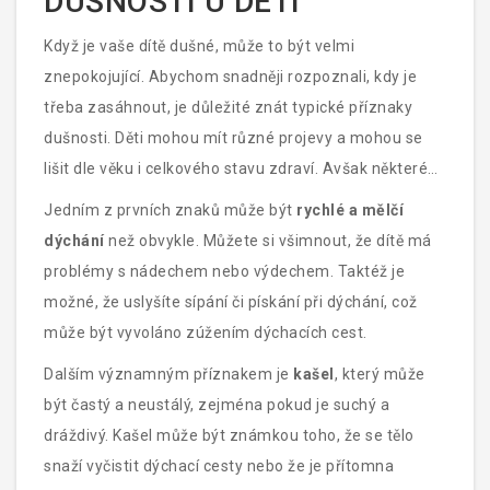
DUŠNOSTI U DĚTÍ
Když je vaše dítě dušné, může to být velmi
znepokojující. Abychom snadněji rozpoznali, kdy je
třeba zasáhnout, je důležité znát typické příznaky
dušnosti. Děti mohou mít různé projevy a mohou se
lišit dle věku i celkového stavu zdraví. Avšak některé
symptomy jsou poměrně časté a rozpoznatelné.
Jedním z prvních znaků může být
rychlé a mělčí
dýchání
než obvykle. Můžete si všimnout, že dítě má
problémy s nádechem nebo výdechem. Taktéž je
možné, že uslyšíte sípání či pískání při dýchání, což
může být vyvoláno zúžením dýchacích cest.
Dalším významným příznakem je
kašel
, který může
být častý a neustálý, zejména pokud je suchý a
dráždivý. Kašel může být známkou toho, že se tělo
snaží vyčistit dýchací cesty nebo že je přítomna