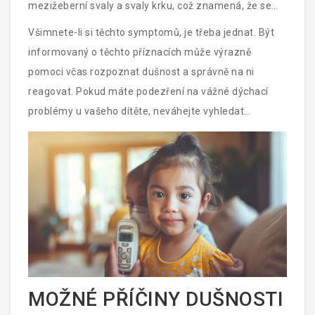
mezižeberní svaly a svaly krku, což znamená, že se
snaží vynaložit více úsilí k nádechu,“ vysvětluje
Všimnete-li si těchto symptomů, je třeba jednat. Být
profesor Novák.
informovaný o těchto příznacích může výrazně
pomoci včas rozpoznat dušnost a správně na ni
reagovat. Pokud máte podezření na vážné dýchací
problémy u vašeho dítěte, neváhejte vyhledat
lékařskou pomoc okamžitě.
MOŽNÉ PŘÍČINY DUŠNOSTI