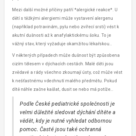
infekce, která vyžaduje antibiotika.
Mezi další možné příčiny patří *alergické reakce*. U
dětí s těžkými alergiemi může vystavení alergenu
(například potravinám, pylu nebo zvířecí srsti) vést k
akutní dušnosti až k anafylaktickému šoku. To je
vážný stav, který vyžaduje okamžitou lékařskou
pomoc. Rodiče dětí s alergiemi by měli mít vždy u sebe
V některých případech může dušnost být způsobena
předepsaný autoinjektor s adrenalinem.
cizím tělesem v dýchacích cestách. Malé děti jsou
zvědavé a rády všechno zkoumají ústy, což může vést
k nešťastnému vdechnutí malého předmětu. Pokud
dítě náhle začne kašlat, dusit se nebo má potíže
dýchat, okamžitě vyhledejte lékařskou pomoc.
Podle České pediatrické společnosti je
velmi důležité sledovat dýchání dítěte a
vědět, kdy je nutné vyhledat odbornou
pomoc. Časté jsou také ochranná