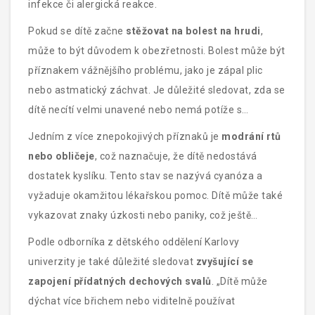
infekce či alergická reakce.
Pokud se dítě začne
stěžovat na bolest na hrudi
,
může to být důvodem k obezřetnosti. Bolest může být
příznakem vážnějšího problému, jako je zápal plic
nebo astmatický záchvat. Je důležité sledovat, zda se
dítě necítí velmi unavené nebo nemá potíže s
vykonáváním běžných denních aktivit.
Jedním z více znepokojivých příznaků je
modrání rtů
nebo obličeje
, což naznačuje, že dítě nedostává
dostatek kyslíku. Tento stav se nazývá cyanóza a
vyžaduje okamžitou lékařskou pomoc. Dítě může také
vykazovat znaky úzkosti nebo paniky, což ještě
zhoršuje situaci.
Podle odborníka z dětského oddělení Karlovy
univerzity je také důležité sledovat
zvyšující se
zapojení přídatných dechových svalů
. „Dítě může
dýchat více břichem nebo viditelně používat