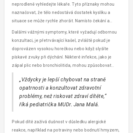
neprodleně vyhledejte lékaře. Tyto příznaky mohou
naznačovat, že tělo nedostává dostatek kyslíku a
situace se může rychle zhoršit. Namísto čekání a
sledování stavu, co nejdříve kontaktujte záchrannou
Dalšími vážnými symptomy, které vyžadují odbornou
službu.
konzultaci, je přetrvávající kašel, zvláště pokud je
doprovázen vysokou horečkou nebo když slyšíte
pískavé zvuky při dýchání. Některé infekce, jako je
zápal plic nebo bronchiolitida, mohou způsobovat
těžkou dušnost a vyžadují léčbu antibiotiky nebo
„Vždycky je lepší chybovat na straně
jinými léky.
opatrnosti a konzultovat zdravotní
problémy, než riskovat zdraví dítěte,“
říká pediatrička MUDr. Jana Malá.
Pokud dítě zažívá dušnost v důsledku alergické
reakce, například na potraviny nebo bodnutí hmyzem,