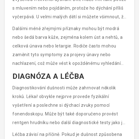
s mluvením nebo pojídáním, protože ho dýchání příliš
vyčerpává. U velmi malých dětí si můžete všimnout, že
se jejich hrudníček pohybuje více než obvykle nebo že
Dalšími méně zřejmými příznaky mohou být modrá
se jim pod kůží u základny krku tvoří propadliny.
nebo šedá barva kůže, zejména kolem úst a nehtů, a
celková únava nebo letargie. Rodiče často mohou
zaměnit tyto symptomy za projevy únavy nebo
nachlazení, což může vést k opožděnému vyhledání
lékařské pomoci.
DIAGNÓZA A LÉČBA
Diagnostikování dušnosti může zahrnovat několik
kroků. Lékař obvykle nejprve provede fyzikální
vyšetření a poslechne si dýchací zvuky pomocí
fonendoskopu. Může být také doporučeno provést
rentgen hrudníku nebo další diagnostické testy jako je
spirometrie, která měří kapacitu plic a funkci
Léčba závisí na příčině. Pokud je dušnost způsobena