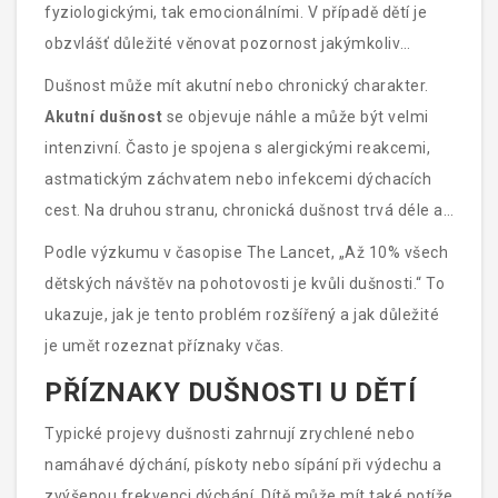
fyziologickými, tak emocionálními. V případě dětí je
obzvlášť důležité věnovat pozornost jakýmkoliv
změnám v jejich dýchání, protože jejich těla jsou křehčí
Dušnost může mít akutní nebo chronický charakter.
a méně schopná vyrovnat se s nedostatkem kyslíku.
Akutní dušnost
se objevuje náhle a může být velmi
intenzivní. Často je spojena s alergickými reakcemi,
astmatickým záchvatem nebo infekcemi dýchacích
cest. Na druhou stranu, chronická dušnost trvá déle a
bývá méně intenzivní, ale může být symptomem
Podle výzkumu v časopise The Lancet, „Až 10% všech
závažnějších onemocnění jako je astma nebo srdeční
dětských návštěv na pohotovosti je kvůli dušnosti.“ To
choroby.
ukazuje, jak je tento problém rozšířený a jak důležité
je umět rozeznat příznaky včas.
PŘÍZNAKY DUŠNOSTI U DĚTÍ
Typické projevy dušnosti zahrnují zrychlené nebo
namáhavé dýchání, pískoty nebo sípání při výdechu a
zvýšenou frekvenci dýchání. Dítě může mít také potíže