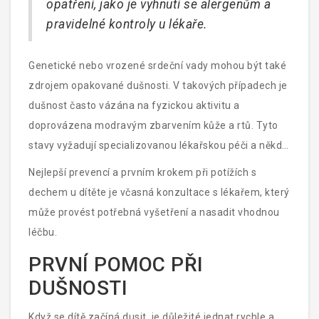
opatření, jako je vyhnutí se alergenům a
pravidelné kontroly u lékaře.
Genetické nebo vrozené srdeční vady mohou být také
zdrojem opakované dušnosti. V takových případech je
dušnost často vázána na fyzickou aktivitu a
doprovázena modravým zbarvením kůže a rtů. Tyto
stavy vyžadují specializovanou lékařskou péči a někdy
i chirurgický zákrok.
Nejlepší prevencí a prvním krokem při potížích s
dechem u dítěte je včasná konzultace s lékařem, který
může provést potřebná vyšetření a nasadit vhodnou
léčbu.
PRVNÍ POMOC PŘI
DUŠNOSTI
Když se dítě začíná dusit, je důležité jednat rychle a