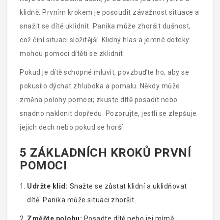
klidně. Prvním krokem je posoudit závažnost situace a
snažit se dítě uklidnit. Panika může zhoršit dušnost,
což činí situaci složitější. Klidný hlas a jemné doteky
mohou pomoci dítěti se zklidnit.
Pokud je dítě schopné mluvit, povzbuďte ho, aby se
pokusilo dýchat zhluboka a pomalu. Někdy může
změna polohy pomoci; zkuste dítě posadit nebo
snadno naklonit dopředu. Pozorujte, jestli se zlepšuje
jejich dech nebo pokud se horší.
5 ZÁKLADNÍCH KROKŮ PRVNÍ
POMOCI
Udržte klid:
Snažte se zůstat klidní a uklidňovat
dítě. Panika může situaci zhoršit.
Změňte polohu:
Posadte dítě nebo jej mírně