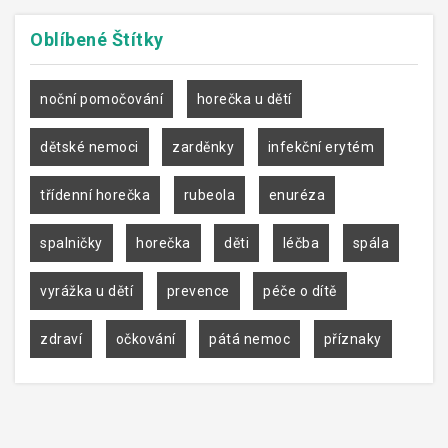
Oblíbené
Štítky
noční pomočování
horečka u dětí
dětské nemoci
zarděnky
infekční erytém
třídenní horečka
rubeola
enuréza
spalničky
horečka
děti
léčba
spála
vyrážka u dětí
prevence
péče o dítě
zdraví
očkování
pátá nemoc
příznaky