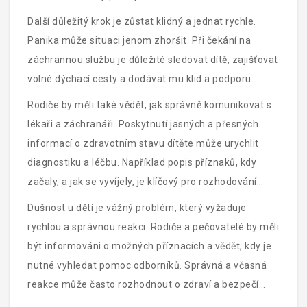
je může připravit na nečekané situace.
Další důležitý krok je zůstat klidný a jednat rychle.
Panika může situaci jenom zhoršit. Při čekání na
záchrannou službu je důležité sledovat dítě, zajišťovat
volné dýchací cesty a dodávat mu klid a podporu.
Rodiče by měli také vědět, jak správně komunikovat s
lékaři a záchranáři. Poskytnutí jasných a přesných
informací o zdravotním stavu dítěte může urychlit
diagnostiku a léčbu. Například popis příznaků, kdy
začaly, a jak se vyvíjely, je klíčový pro rozhodování
lékařů.
Dušnost u dětí je vážný problém, který vyžaduje
rychlou a správnou reakci. Rodiče a pečovatelé by měli
být informováni o možných příznacích a vědět, kdy je
nutné vyhledat pomoc odborníků. Správná a včasná
reakce může často rozhodnout o zdraví a bezpečí
dítěte.