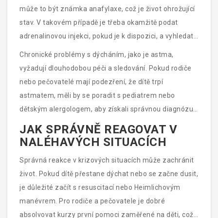
může to být známka anafylaxe, což je život ohrožující
stav. V takovém případě je třeba okamžitě podat
adrenalinovou injekci, pokud je k dispozici, a vyhledat
lékařskou pomoc.
Chronické problémy s dýcháním, jako je astma,
vyžadují dlouhodobou péči a sledování. Pokud rodiče
nebo pečovatelé mají podezření, že dítě trpí
astmatem, měli by se poradit s pediatrem nebo
dětským alergologem, aby získali správnou diagnózu
a léčbu. Správné užívání inhalátorů a jiných léků může
JAK SPRÁVNĚ REAGOVAT V
výrazně zlepšit kvalitu života dítěte.
NALÉHAVÝCH SITUACÍCH
Správná reakce v krizových situacích může zachránit
život. Pokud dítě přestane dýchat nebo se začne dusit,
je důležité začít s resuscitací nebo Heimlichovým
manévrem. Pro rodiče a pečovatele je dobré
absolvovat kurzy první pomoci zaměřené na děti, což