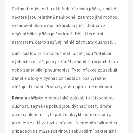
Dušnost může mít u dětí řadu různých příčin, z nichž
některé jsou relativně neškodné, zatímco jiné mohou
vyžadovat okamžitou lékařskou péči. Jednou z
nejčastějších příčin je *astma*. Děti, které trpí
astmatem, často zažívají náhlé záchvaty dušnosti,
kdy mají pocit těsnosti na hrudi a jejich dýchání je
Další častou příčinou dušnosti u dětí jsou *infekce
obtížné. Astma je často způsobeno alergeny jako jsou
dýchacích cest*, jako je zánět průdušek (bronchitida)
prach nebo pyl, ale může být také vyvoláno fyzickou
nebo zánět plic (pneumonie). Tyto infekce způsobují
námahou nebo infekcí dýchacích cest.
zánět a otoky v dýchacích cestách, což výrazně
ztěžuje dýchání. Příznaky zahrnují kromě dušnosti
také kašel, horečku a bolest na hrudi.
Rýma a chřipka
mohou také způsobit krátkodobou
dušnost, zejména pokud jsou dýchací cesty dítěte
ucpány hlenem. Tyto potíže obvykle odezní samy,
jakmile se dítě zotaví z infekce. Nicméně v některých
případech se může rozvinout sekundární bakteriální