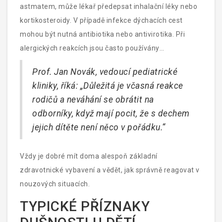
dýchacích cest.
astmatem, může lékař předepsat inhalační léky nebo
kortikosteroidy. V případě infekce dýchacích cest
mohou být nutná antibiotika nebo antivirotika. Při
alergických reakcích jsou často používány
antihistaminika nebo adrenalinové injekce v případě
Prof. Jan Novák, vedoucí pediatrické
závažných stavů.
kliniky, říká: „Důležitá je včasná reakce
rodičů a neváhání se obrátit na
odborníky, když mají pocit, že s dechem
jejich dítěte není něco v pořádku.“
Vždy je dobré mít doma alespoň základní
zdravotnické vybavení a vědět, jak správně reagovat v
nouzových situacích.
TYPICKÉ PŘÍZNAKY