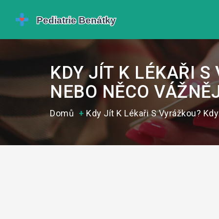
KDY JÍT K LÉKAŘI 
NEBO NĚCO VÁŽNĚ
Domů
Kdy Jít K Lékaři S Vyrážkou? Kd