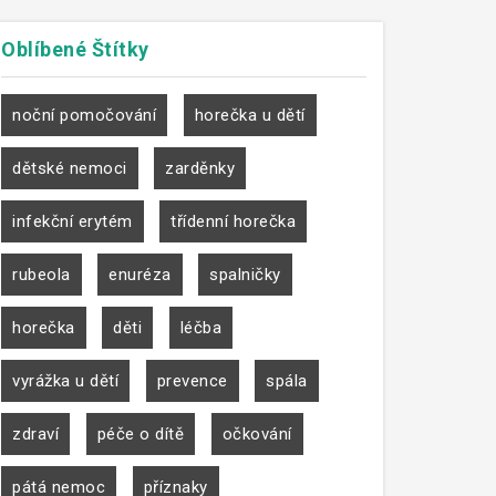
Oblíbené
Štítky
noční pomočování
horečka u dětí
dětské nemoci
zarděnky
infekční erytém
třídenní horečka
rubeola
enuréza
spalničky
horečka
děti
léčba
vyrážka u dětí
prevence
spála
zdraví
péče o dítě
očkování
pátá nemoc
příznaky