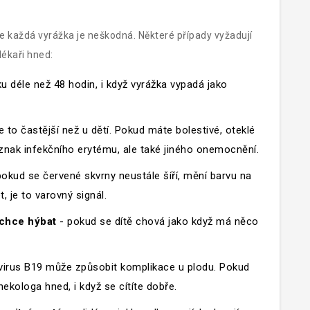
e každá vyrážka je neškodná. Některé případy vyžadují
lékaři hned:
 déle než 48 hodin, i když vyrážka vypadá jako
e to častější než u dětí. Pokud máte bolestivé, oteklé
znak infekčního erytému, ale také jiného onemocnění.
okud se červené skvrny neustále šíří, mění barvu na
, je to varovný signál.
echce hýbat
- pokud se dítě chová jako když má něco
virus B19 může způsobit komplikace u plodu. Pokud
ekologa hned, i když se cítíte dobře.