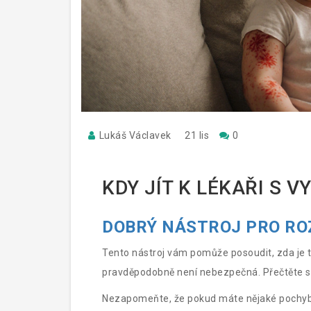
Lukáš Václavek
21 lis
0
KDY JÍT K LÉKAŘI S 
DOBRÝ NÁSTROJ PRO R
Tento nástroj vám pomůže posoudit, zda je 
pravděpodobně není nebezpečná. Přečtěte si
Nezapomeňte, že pokud máte nějaké pochybnos