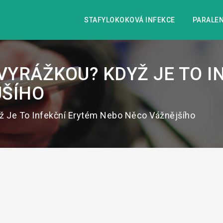
STAFYLOKOKOVÁ INFEKCE
PARALEN
S VYRÁŽKOU? KDYŽ JE TO 
JŠÍHO
yž Je To Infekční Erytém Nebo Něco Vážnějšího