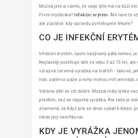
Možná jste si všimli, že vaše dítě má na kůži če
První myšlenka?
Infekční erytém
. Ale není to 
ale zůstává: kdy opravdu potřebujete lékaře?
CO JE INFEKČNÍ ERYTÉ
Infekční erytém, často nazývaný
pátá nemoc
, j
Nejčastěji postihuje děti ve věku 3 až 15 let, al
výrazná červená vyrážka na tvářích - taková, ja
tvář
, zatímco paže a nohy mohou mít jemnější, s
Většina dětí se cítí dobře. Možná měly lehké n
předtím, než se objevila vyrážka. Ale tady je důl
znamená, že když jste se dnes vydali k lékaři, p
nikdo jiný neinfikoval.
KDY JE VYRÁŽKA JENO