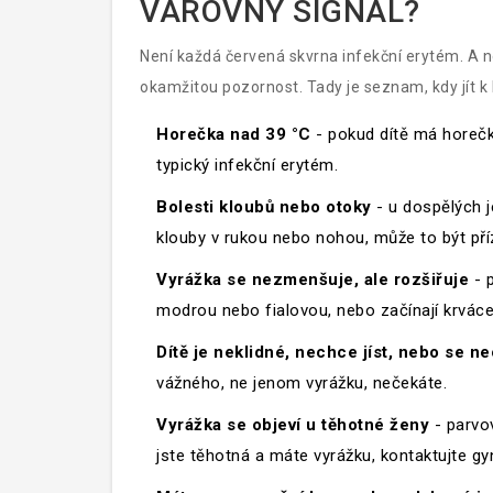
VAROVNÝ SIGNÁL?
Není každá červená skvrna infekční erytém. A n
okamžitou pozornost. Tady je seznam, kdy jít k 
Horečka nad 39 °C
- pokud dítě má horečku
typický infekční erytém.
Bolesti kloubů nebo otoky
- u dospělých j
klouby v rukou nebo nohou, může to být pří
Vyrážka se nezmenšuje, ale rozšiřuje
- p
modrou nebo fialovou, nebo začínají krvácet
Dítě je neklidné, nechce jíst, nebo se n
vážného, ne jenom vyrážku, nečekáte.
Vyrážka se objeví u těhotné ženy
- parvo
jste těhotná a máte vyrážku, kontaktujte gyn