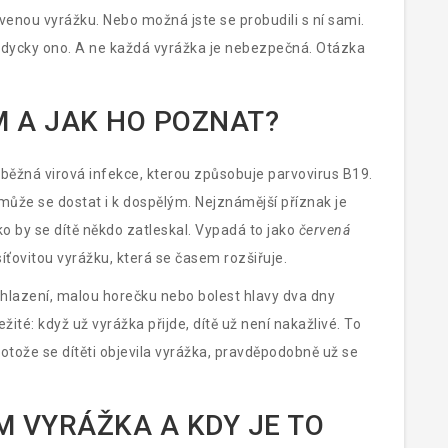
rvenou vyrážku. Nebo možná jste se probudili s ní sami.
vždycky ono. A ne každá vyrážka je nebezpečná. Otázka
M A JAK HO POZNAT?
e běžná virová infekce, kterou způsobuje parvovirus B19.
e může se dostat i k dospělým. Nejznámější příznak je
ko by se dítě někdo zatleskal. Vypadá to jako
červená
íťovitou vyrážku, která se časem rozšiřuje.
achlazení, malou horečku nebo bolest hlavy dva dny
ežité: když už vyrážka přijde, dítě už není nakažlivé. To
rotože se dítěti objevila vyrážka, pravděpodobně už se
M VYRÁŽKA A KDY JE TO