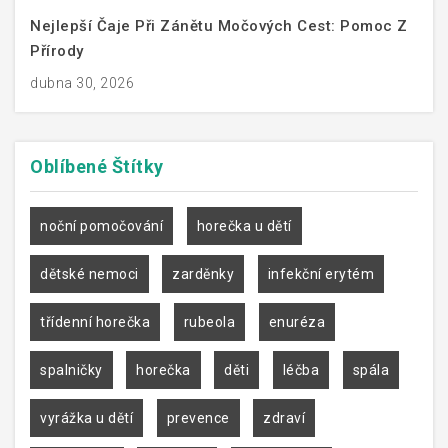
Nejlepší Čaje Při Zánětu Močových Cest: Pomoc Z
Přírody
dubna 30, 2026
Oblíbené
Štítky
noční pomočování
horečka u dětí
dětské nemoci
zarděnky
infekční erytém
třídenní horečka
rubeola
enuréza
spalničky
horečka
děti
léčba
spála
vyrážka u dětí
prevence
zdraví