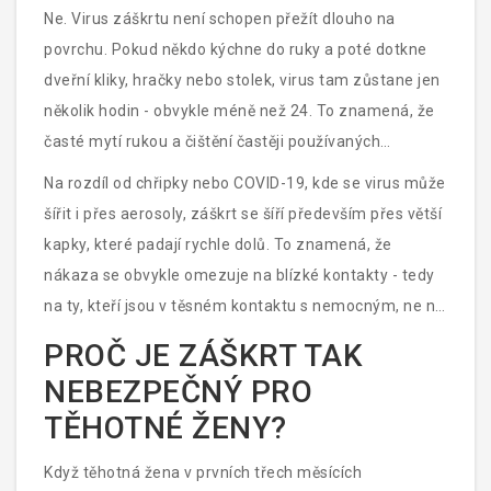
Ne. Virus záškrtu není schopen přežít dlouho na
povrchu. Pokud někdo kýchne do ruky a poté dotkne
dveřní kliky, hračky nebo stolek, virus tam zůstane jen
několik hodin - obvykle méně než 24. To znamená, že
časté mytí rukou a čištění častěji používaných
předmětů pomáhá, ale není to hlavní cesta přenosu.
Na rozdíl od chřipky nebo COVID-19, kde se virus může
Hlavní hrozba je stále
vzduch
.
šířit i přes aerosoly, záškrt se šíří především přes větší
kapky, které padají rychle dolů. To znamená, že
nákaza se obvykle omezuje na blízké kontakty - tedy
na ty, kteří jsou v těsném kontaktu s nemocným, ne na
celou budovu.
PROČ JE ZÁŠKRT TAK
NEBEZPEČNÝ PRO
TĚHOTNÉ ŽENY?
Když těhotná žena v prvních třech měsících