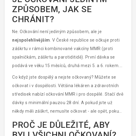
viru. To je jednoduchý a levný test, který vám řekne,
ZPŮSOBEM, JAK SE
zda jste chráněni.
CHRÁNIT?
Ne. Očkování není jediným způsobem, ale je
nejspolehlivějším
. V České republice se očkuje proti
záškrtu v rámci kombinované vakcíny MMR (proti
spalničkám, záškrtu a parotiditidě). První dávka se
podává ve věku 15 měsíců, druhá mezi 5. a 6. rokem.
Tato vakcína je bezpečná a účinná - chrání více než 95
Co když jste dospělý a nejste očkovaný? Můžete se
% očkovaných osob.
očkovat i v dospělosti. Většina lékáren a zdravotních
středisek nabízí očkování MMR i pro dospělé. Stačí dvě
dávky s minimální pauzou 28 dní. A pokud jste už
někdy měli záškrt, nemusíte očkovat - ale opět, pokud
nejste si jistí, je lepší udělat test nebo se očkovat.
PROČ JE DŮLEŽITÉ, ABY
BYLI VŠICHNI OČKOVANÍ?