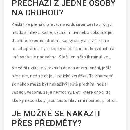
PŘECHÁZÍ Z JEDNÉ OSOBY
abyste mohli chránit svou rodinu.
NA DRUHOU?
Záškrt se přenáší převážně
vzdušnou cestou
. Když
někdo s infekcí kašle, kýchá, mluví nebo dokonce jen
dechuje, vypouští drobné kapky sliny a slizů, které
obsahují virus. Tyto kapky se dostanou do vzduchu a
jiná osoba je nadechne. Stačí jen několik minut ve
stejném uzavřeném prostoru - třeba ve třídě,
Největší riziko je v prvních dnech onemocnění, ještě
autobuse nebo doma - a virus se může šířit.
před tím, než se objeví typická vyrážka. To znamená,
že někdo může být nakažlivý ještě předtím, než si
vůbec uvědomí, že je nemocný. Děti, které chodí do
školky nebo školy, jsou často hlavními nositeli, protože
se mezi sebou stále dotýkají, sdílejí hračky a
JE MOŽNÉ SE NAKAZIT
nezakrývají kašel.
PŘES PŘEDMĚTY?