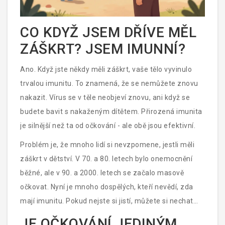
CO KDYŽ JSEM DŘÍVE MĚL
ZÁŠKRT? JSEM IMUNNÍ?
Ano. Když jste někdy měli záškrt, vaše tělo vyvinulo
trvalou imunitu. To znamená, že se nemůžete znovu
nakazit. Vírus se v těle neobjeví znovu, ani když se
budete bavit s nakaženým dítětem. Přirozená imunita
je silnější než ta od očkování - ale obě jsou efektivní.
Problém je, že mnoho lidí si nevzpomene, jestli měli
záškrt v dětství. V 70. a 80. letech bylo onemocnění
běžné, ale v 90. a 2000. letech se začalo masově
očkovat. Nyní je mnoho dospělých, kteří nevědí, zda
mají imunitu. Pokud nejste si jistí, můžete si nechat
provést krevní test na protilátky proti rubeolovému
JE OČKOVÁNÍ JEDINÝM