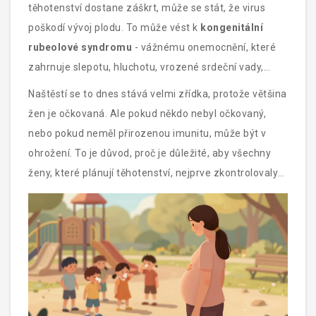
těhotenství dostane záškrt, může se stát, že virus
poškodí vývoj plodu. To může vést k
kongenitální
rubeolové syndromu
- vážnému onemocnění, které
zahrnuje slepotu, hluchotu, vrozené srdeční vady,
poškození mozku a zpožděný vývoj. V některých
Naštěstí se to dnes stává velmi zřídka, protože většina
případech může dojít i k potratu.
žen je očkovaná. Ale pokud někdo nebyl očkovaný,
nebo pokud neměl přirozenou imunitu, může být v
ohrožení. To je důvod, proč je důležité, aby všechny
ženy, které plánují těhotenství, nejprve zkontrolovaly
svůj imunitní stav.