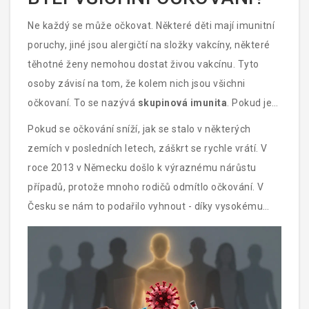
Ne každý se může očkovat. Některé děti mají imunitní
poruchy, jiné jsou alergičtí na složky vakcíny, některé
těhotné ženy nemohou dostat živou vakcínu. Tyto
osoby závisí na tom, že kolem nich jsou všichni
očkovaní. To se nazývá
skupinová imunita
. Pokud je
95 % populace očkovaných, virus nemá šanci se šířit -
Pokud se očkování sníží, jak se stalo v některých
a chrání i ty, kteří nemohou být očkováni.
zemích v posledních letech, záškrt se rychle vrátí. V
roce 2013 v Německu došlo k výraznému nárůstu
případů, protože mnoho rodičů odmítlo očkování. V
Česku se nám to podařilo vyhnout - díky vysokému
podílu očkovaných. Ale to neznamená, že to můžeme
brát jako samozřejmost.