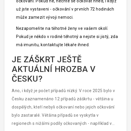
očkovaní. Pokud ne, nechte se očkovat hned, i když
už jste vystaveni - očkování v prvních 72 hodinách
může zamezit vývoji nemoci.
Nezapomeňte na těhotné ženy ve vašem okolí.
Pokud je někdo v rodině těhotný a nejste si jistý, zda
má imunitu, kontaktujte lékaře ihned.
JE ZÁŠKRT JEŠTĚ
AKTUÁLNÍ HROZBA V
ČESKU?
Ano, i když je počet případů nízký. V roce 2025 bylo v
Česku zaznamenáno 12 případů záškrtu - většina u
dospělých, kteří nebyli očkovaní nebo jejich očkování
bylo zastaralé. Většina případů se vyskytla v
regionech s nižšími podíly očkovaných - například v