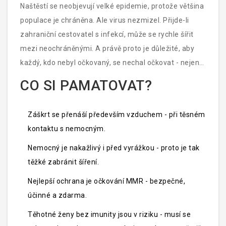
Jihočeském kraji, Moravskoslezském kraji a v
Naštěstí se neobjevují velké epidemie, protože většina
Libereckém kraji, kde se objevily skupiny neochotných
populace je chráněna. Ale virus nezmizel. Přijde-li
rodičů.
zahraniční cestovatel s infekcí, může se rychle šířit
mezi neochráněnými. A právě proto je důležité, aby
každý, kdo nebyl očkovaný, se nechal očkovat - nejen
pro sebe, ale pro všechny kolem.
CO SI PAMATOVAT?
Záškrt se přenáší především vzduchem - při těsném
kontaktu s nemocným.
Nemocný je nakažlivý i před vyrážkou - proto je tak
těžké zabránit šíření.
Nejlepší ochrana je očkování MMR - bezpečné,
účinné a zdarma.
Těhotné ženy bez imunity jsou v riziku - musí se