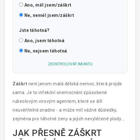
Ano, měl jsem/záškrt
Ne, neměl jsem/záškrt
Jste těhotná?
Ano, jsem těhotná
Ne, nejsem těhotná
ZKONTROLOVAT IMUNITU
Záškrt
není jenom malá dětská nemoc, která projde
sama. Je to infekční onemocnění způsobené
rubeolovým virovým agentem, které se šíří
neuvěřitelně snadno - a může mít vážné důsledky,
zejména pro těhotné ženy a jejich nevyléčené plody.
Pokud jste rodič, učitel nebo jen někdo, kdo se zajímá
JAK PŘESNĚ ZÁŠKRT
o zdraví dětí, musíte vědět, jak se přenáší záškrt,