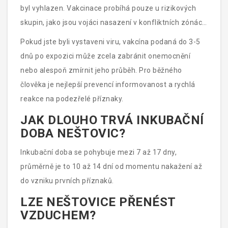
byl vyhlazen. Vakcinace probíhá pouze u rizikových
skupin, jako jsou vojáci nasazení v konfliktních zónách
nebo pracovníci laboratoří.
Pokud jste byli vystaveni viru, vakcína podaná do 3-5
dnů po expozici může zcela zabránit onemocnění
nebo alespoň zmírnit jeho průběh. Pro běžného
člověka je nejlepší prevencí informovanost a rychlá
reakce na podezřelé příznaky.
JAK DLOUHO TRVÁ INKUBAČNÍ
DOBA NEŠTOVIC?
Inkubační doba se pohybuje mezi 7 až 17 dny,
průměrně je to 10 až 14 dní od momentu nakažení až
do vzniku prvních příznaků.
LZE NEŠTOVICE PŘENÉST
VZDUCHEM?