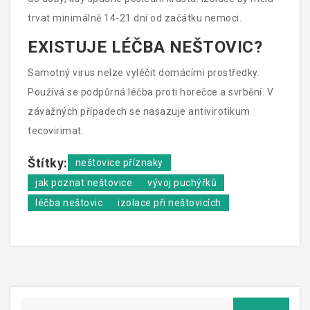
trvat minimálně 14-21 dní od začátku nemoci.
EXISTUJE LÉČBA NEŠTOVIC?
Samotný virus nelze vyléčit domácími prostředky.
Používá se podpůrná léčba proti horečce a svrbění. V
závažných případech se nasazuje antivirotikum
tecovirimat.
Štítky:
neštovice příznaky
jak poznat neštovice
vývoj puchýřků
léčba neštovic
izolace při neštovicích