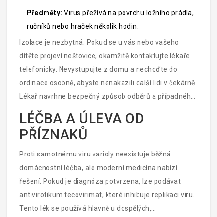
Předměty:
Virus přežívá na povrchu ložního prádla,
ručníků nebo hraček několik hodin.
Izolace je nezbytná. Pokud se u vás nebo vašeho
dítěte projeví neštovice, okamžitě kontaktujte lékaře
telefonicky. Nevystupujte z domu a nechoďte do
ordinace osobně, abyste nenakazili další lidi v čekárně.
Lékař navrhne bezpečný způsob odběrů a případného
podání léků proti viru.
LÉČBA A ÚLEVA OD
PŘÍZNAKŮ
Proti samotnému viru varioly neexistuje běžná
domácnostní léčba, ale moderní medicína nabízí
řešení. Pokud je diagnóza potvrzena, lze podávat
antivirotikum
tecovirimat
, které inhibuje replikaci viru
.
Tento lék se používá hlavně u dospělých,