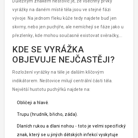
Důležitým znakem neštovic je, že všechny prvky
vyrážky na daném místě těla jsou ve stejné fázi
vývoje. Na jednom fleku kůže tedy najdete buď jen
skvrny, nebo jen puchýře, ale nemíchejí se fáze jako u
přezlenky
, kde mohou současně existovat svěračky,
puchýře i strupy.
KDE SE VYRÁŽKA
OBJEVUJE NEJČASTĚJI?
Rozložení vyrážky na těle je dalším klíčovým
indikátorem. Neštovice milují centrální části těla.
Největší hustotu puchýřků najdete na:
Obličeji a hlavě.
Trupu (hrudník, břicho, záda).
Dlaních rukou a dlani nohou - toto je velmi specifický
znak, který se u jiných dětských infekcí vyskytuje