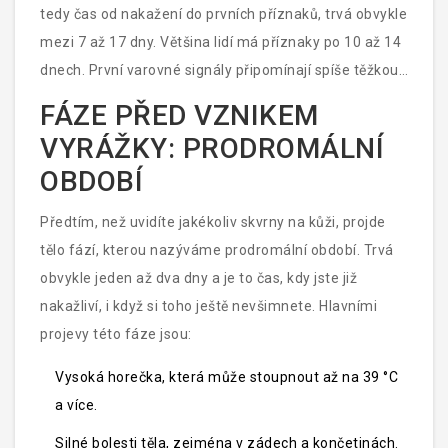
oblastí nebo pracujete v laboratořích.
tedy čas od nakažení do prvních příznaků, trvá obvykle
mezi 7 až 17 dny. Většina lidí má příznaky po 10 až 14
dnech. První varovné signály připomínají spíše těžkou
chřipku než kožní onemocnění. To je důvod, proč lidé
FÁZE PŘED VZNIKEM
často nevědí, co se děje, dokud se neobjeví typická
VYRÁŽKY: PRODROMÁLNÍ
vyrážka.
OBDOBÍ
Předtím, než uvidíte jakékoliv skvrny na kůži, projde
tělo fází, kterou nazýváme prodromální období. Trvá
obvykle jeden až dva dny a je to čas, kdy jste již
nakažliví, i když si toho ještě nevšimnete. Hlavními
projevy této fáze jsou:
Vysoká horečka, která může stoupnout až na 39 °C
a více.
Silné bolesti těla, zejména v zádech a končetinách.