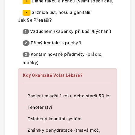
Dlaně rukou a nohou (velmi specifické)
*
Sliznice úst, nosu a genitálií
*
Jak Se Přenáší?
Vzduchem (kapénky při kašli/kýchání)
1
Přímý kontakt s puchýři
2
Kontaminované předměty (prádlo,
3
hračky)
Kdy Okamžitě Volat Lékaře?
Pacient mladší 1 roku nebo starší 50 let
Těhotenství
Oslabený imunitní systém
Známky dehydratace (tmavá moč,