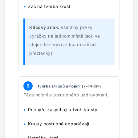
Začíná tvorba krust
Klíčový znak:
Všechny prvky
vyrážky na jednom místě jsou ve
stejné fázi vývoje (na rozdíl od
přezlenky).
5
Tvorba strupů a hojení (7–14 dní)
Fáze hojení a postupného uzdravování.
Puchýře zasychají a tvoří krusty
Krusty postupně odpadávají
Horečka klesá