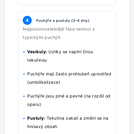
4
Puchýře a pustuly (3–4 dny)
Nejpozorovatelnější fáze nemoci s
typickými puchýři.
Vesikuly:
Uzlíky se naplní čirou
tekutinou
Puchýře mají často prohlubeň uprostřed
(umbilikalizace)
Puchýře jsou plné a pevné (na rozdíl od
oparu)
Pustuly:
Tekutina zakalí a změní se na
hnisavý obsah