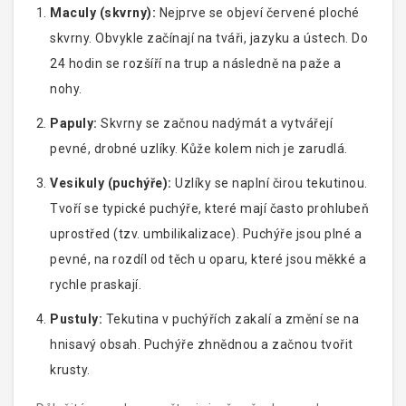
Maculy (skvrny):
Nejprve se objeví červené ploché
skvrny. Obvykle začínají na tváři, jazyku a ústech. Do
24 hodin se rozšíří na trup a následně na paže a
nohy.
Papuly:
Skvrny se začnou nadýmát a vytvářejí
pevné, drobné uzlíky. Kůže kolem nich je zarudlá.
Vesikuly (puchýře):
Uzlíky se naplní čirou tekutinou.
Tvoří se typické puchýře, které mají často prohlubeň
uprostřed (tzv. umbilikalizace). Puchýře jsou plné a
pevné, na rozdíl od těch u oparu, které jsou měkké a
rychle praskají.
Pustuly:
Tekutina v puchýřích zakalí a změní se na
hnisavý obsah. Puchýře zhnědnou a začnou tvořit
krusty.