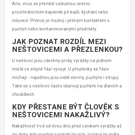
Ano, virus se přenáší vzdušnou cestou
prostřednictvím kapének při kašli, kýchání nebo
mluvení. Přenos je možný i přímým kontaktem s
puchýři nebo kontaminovanými předměty.
JAK POZNAT ROZDÍL MEZI
NEŠTOVICEMI A PŘEZLENKOU?
U neštovic jsou všechny prvky vyrážky na jednom
místě ve stejné fázi vývoje. U přezlenky se fáze
míchají - najednou jsou vidět skvrny, puchýře i strupy.
Také se u neštovic často objevují puchýře na dlaních a
chodidlech.
KDY PŘESTANE BÝT ČLOVĚK S
NEŠTOVICEMI NAKAŽLIVÝ?
Nakažlivost trvá od dvou dnů před vznikem vyrážky až
do doby, kdy spadne poslední krusta. Izolace by měla