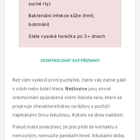
suché rty)
Bakteriální infekce kůže (hnití,
bobtnání)
Stále vysoká horečka po 3+ dnech
ZKONTROLOVAT SVÉ PŘÍZNAKY
Než vám vyskočí první puchýřek, často vás začne pálit
v očích nebo bolet hlava.
Neštovice
jsou
virové
onemocnění způsobené virem Variola vera, které se
projevuje charakteristickou vyrážkou s puchýři
naplněnými čirou tekutinou
. Ačkoliv se dnes naštěstí
nevyskytují běžně díky vakcinaci, stále je důležité umět
Pokud máte podezření, že jste přišli do kontaktu s
je rozpoznat, zejména pokud cestujete do rizikových
nemocným, nemusíte panikařit hned. Inkubační doba,