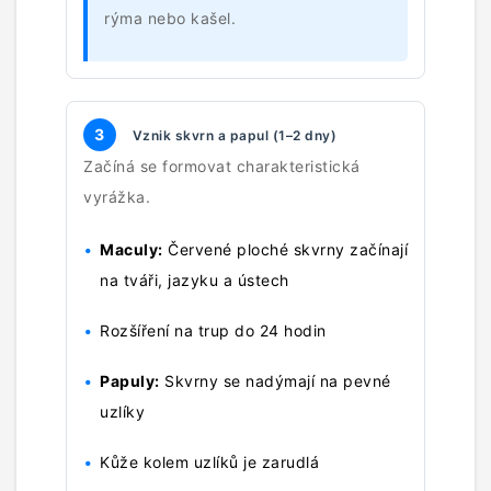
rýma nebo kašel.
3
Vznik skvrn a papul (1–2 dny)
Začíná se formovat charakteristická
vyrážka.
Maculy:
Červené ploché skvrny začínají
na tváři, jazyku a ústech
Rozšíření na trup do 24 hodin
Papuly:
Skvrny se nadýmají na pevné
uzlíky
Kůže kolem uzlíků je zarudlá