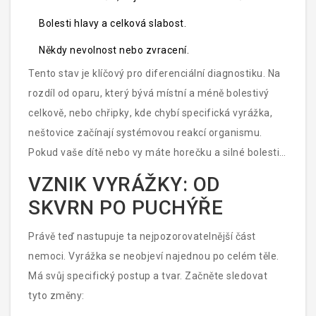
Bolesti hlavy a celková slabost.
Někdy nevolnost nebo zvracení.
Tento stav je klíčový pro diferenciální diagnostiku. Na
rozdíl od
oparu
, který bývá místní a méně bolestivý
celkově, nebo
chřipky
, kde chybí specifická vyrážka,
neštovice začínají systémovou reakcí organismu.
Pokud vaše dítě nebo vy máte horečku a silné bolesti
zad bez známek nachlazení, mějte na paměti
VZNIK VYRÁŽKY: OD
možnost virového původu.
SKVRN PO PUCHÝŘE
Právě teď nastupuje ta nejpozorovatelnější část
nemoci. Vyrážka se neobjeví najednou po celém těle.
Má svůj specifický postup a tvar. Začněte sledovat
tyto změny: