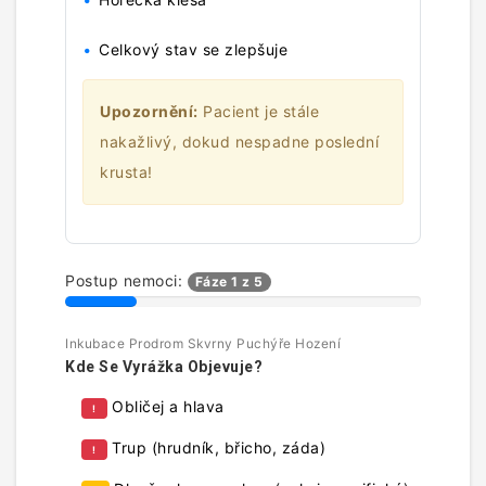
Celkový stav se zlepšuje
Upozornění:
Pacient je stále
nakažlivý, dokud nespadne poslední
krusta!
Postup nemoci:
Fáze 1 z 5
Inkubace
Prodrom
Skvrny
Puchýře
Hození
Kde Se Vyrážka Objevuje?
Obličej a hlava
!
Trup (hrudník, břicho, záda)
!