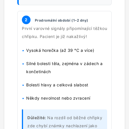
2
Prodromální období (1–2 dny)
První varovné signály připomínající těžkou
chřipku. Pacient je již nakažlivý!
Vysoká horečka (až 39 °C a více)
Silné bolesti těla, zejména v zádech a
končetinách
Bolesti hlavy a celková slabost
Někdy nevolnost nebo zvracení
Důležité:
Na rozdíl od běžné chřipky
zde chybí známky nachlazení jako