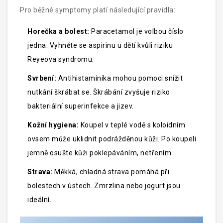
imunokompromitovaných pacientů nebo těhotných
Pro běžné symptomy platí následující pravidla:
žen.
Horečka a bolest:
Paracetamol je volbou číslo
jedna. Vyhněte se aspirinu u dětí kvůli riziku
Reyeova syndromu.
Svrbení:
Antihistaminika mohou pomoci snížit
nutkání škrábat se. Škrábání zvyšuje riziko
bakteriální superinfekce a jizev.
Kožní hygiena:
Koupel v teplé vodě s koloidním
ovsem může uklidnit podrážděnou kůži. Po koupeli
jemně osušte kůži poklepáváním, netřením.
Strava:
Měkká, chladná strava pomáhá při
bolestech v ústech. Zmrzlina nebo jogurt jsou
ideální.