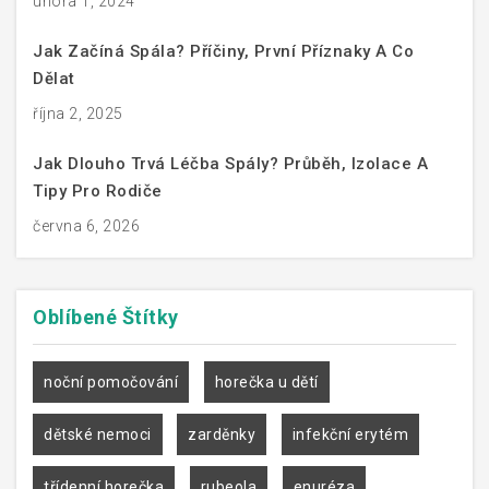
února 1, 2024
Jak Začíná Spála? Příčiny, První Příznaky A Co
Dělat
října 2, 2025
Jak Dlouho Trvá Léčba Spály? Průběh, Izolace A
Tipy Pro Rodiče
června 6, 2026
Oblíbené
Štítky
noční pomočování
horečka u dětí
dětské nemoci
zarděnky
infekční erytém
třídenní horečka
rubeola
enuréza