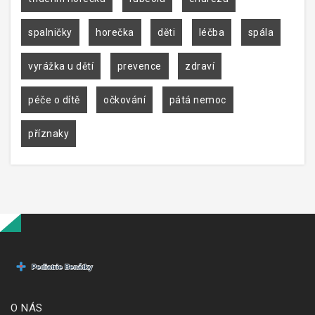
spalničky
horečka
děti
léčba
spála
vyrážka u dětí
prevence
zdraví
péče o dítě
očkování
pátá nemoc
příznaky
O NÁS