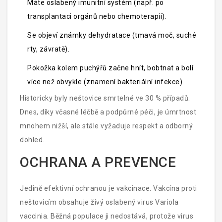
Máte oslabený imunitní systém (např. po
transplantaci orgánů nebo chemoterapii).
Se objeví známky dehydratace (tmavá moč, suché
rty, závratě).
Pokožka kolem puchýřů začne hnít, bobtnat a bolí
více než obvykle (znamení bakteriální infekce).
Historicky byly neštovice smrtelné ve 30 % případů.
Dnes, díky včasné léčbě a podpůrné péči, je úmrtnost
mnohem nižší, ale stále vyžaduje respekt a odborný
dohled.
OCHRANA A PREVENCE
Jedině efektivní ochranou je vakcinace.
Vakcína proti
neštovicím
obsahuje živý oslabený virus
Variola
vaccinia
. Běžná populace ji nedostává, protože virus